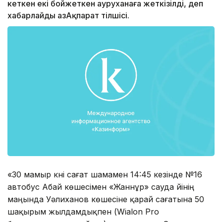
кеткен екі бойжеткен ауруханаға жеткізілді, деп
хабарлайды ҚазАқпарат тілшісі.
«30 мамыр күні сағат шамамен 14:45 кезінде №16
автобус Абай көшесімен «Жаннұр» сауда үйінің
маңында Уәлиханов көшесіне қарай сағатына 50
шақырым жылдамдықпен (Wialon Pro