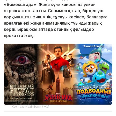
«Өрмекші адам: Жаңа күн» киносы да үлкен
экранға жол тартты. Сонымен қатар, бірден үш
қорқынышты фильмнің тұсауы кесілсе, балаларға
арналған екі жаңа анимациялық туынды жарық
көрді. Бірақ осы аптада отандық фильмдер
прокатта жоқ.
Коллаж: Kazinform / ЖИ