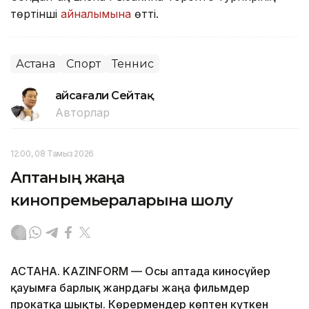
төртінші
айналымына
өтті.
Астана
Спорт
Теннис
Ғайсағали Сейтақ
Авторлар
12:00, 08 Тамыз 2026
Аптаның жаңа
кинопремьераларына шолу
АСТАНА. KAZINFORM — Осы аптада киносүйер
қауымға барлық жанрдағы жаңа фильмдер
прокатқа шықты. Көрермендер көптен күткен