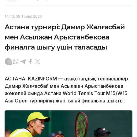
14:40, 08 Тамыз 2026
Астана турнирі: Дамир Жалғасбай
мен Асылжан Арыстанбекова
финалға шығу үшін таласады
АСТАНА. KAZINFORM — Қазақстандық теннисшілер
Дамир Жалғасбай мен Асылжан Арыстанбекова
жекелей сында Астана World Tennis Tour M15/W15
Asu Open турнирінің жартылай финалына шықты.