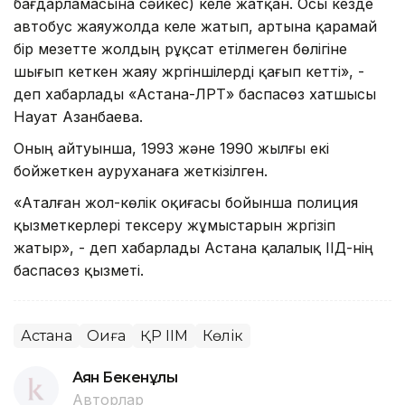
бағдарламасына сәйкес) келе жатқан. Осы кезде
автобус жаяужолда келе жатып, артына қарамай
бір мезетте жолдың рұқсат етілмеген бөлігіне
шығып кеткен жаяу жүргіншілерді қағып кетті», -
деп хабарлады «Астана-ЛРТ» баспасөз хатшысы
Науат Азанбаева.
Оның айтуынша, 1993 және 1990 жылғы екі
бойжеткен ауруханаға жеткізілген.
«Аталған жол-көлік оқиғасы бойынша полиция
қызметкерлері тексеру жұмыстарын жүргізіп
жатыр», - деп хабарлады Астана қалалық ІІД-нің
баспасөз қызметі.
Астана
Оқиға
ҚР ІІМ
Көлік
Аян Бекенұлы
Авторлар