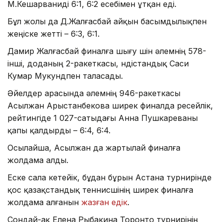
М.Кешарваниді 6:1, 6:2 есебімен ұтқан еді.
Бұл жолы да Д.Жалғасбай айқын басымдылықпен
жеңіске жетті – 6:3, 6:1.
Дамир Жалғасбай финалға шығу үшін әлемнің 578-
інші, доданың 2-ракеткасы, үндістандық Саси
Кумар Мукундпен таласады.
Әйелдер арасында әлемнің 946-ракеткасы
Асылжан Арыстанбекова ширек финалда ресейлік,
рейтингіде 1 027-сатыдағы Анна Пушкареваны
қапы қалдырды – 6:4, 6:4.
Осылайша, Асылжан да жартылай финалға
жолдама алды.
Еске сала кетейік, бұдан бұрын Астана турнирінде
қос қазақстандық теннисшінің ширек финалға
жолдама алғанын
жазған едік
.
Сондай-ақ Елена Рыбакина Торонто турнирінің