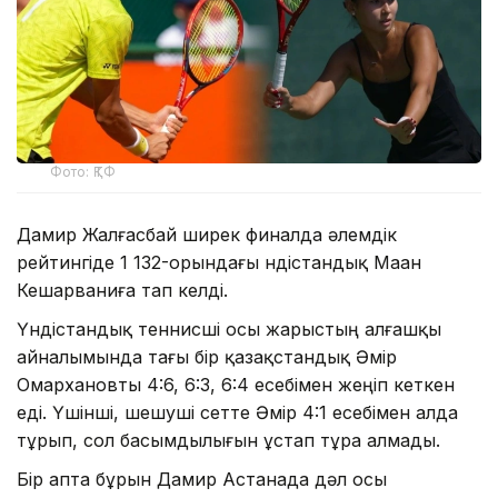
Фото: ҚТФ
Дамир Жалғасбай ширек финалда әлемдік
рейтингіде 1 132-орындағы үндістандық Маан
Кешарваниға тап келді.
Үндістандық теннисші осы жарыстың алғашқы
айналымында тағы бір қазақстандық Әмір
Омархановты 4:6, 6:3, 6:4 есебімен жеңіп кеткен
еді. Үшінші, шешуші сетте Әмір 4:1 есебімен алда
тұрып, сол басымдылығын ұстап тұра алмады.
Бір апта бұрын Дамир Астанада дәл осы