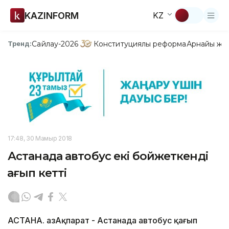
KAZINFORM
KZ
Сайлау-2026
Конституциялық реформа
Арнайы жо
Тренд:
17:48, 30 Мамыр 2018
Астанада автобус екі бойжеткенді
қағып кетті
АСТАНА. ҚазАқпарат - Астанада автобус қағып