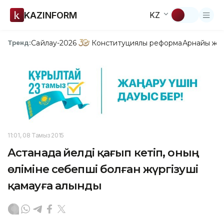
KAZINFORM
KZ
Сайлау-2026
Конституциялық реформа
Арнайы жо
Тренд:
11:01, 08 Тамыз 2015
Астанада әйелді қағып кетіп, оның
өліміне себепші болған жүргізуші
қамауға алынды