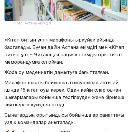
Фото: Астана әкімдігі
«Кітап оқитын ұлт» марафоны қыркүйек айында
басталады. Бұған дейін Астана әкімдігі мен «Кітап
оқитын ұлт – Читающая нация» қоғамдық қоры тиісті
меморандумға қол қойған.
Жоба оқу мәдениетін дамытуға бағытталған.
Марафон шарты бойынша қатысушылар алты ай
ішінде 15 кітап оқуы керек. Одан кейін олар оқыған
шығармалары бойынша тестілеуден және бірнеше
зияткерлік куизден өтеді.
Сынақтардың қорытындысы бойынша әр санаттағы
үздік командалар анықталады.