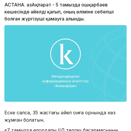
АСТАНА. ҚазАқпарат - 5 тамызда Қошқарбаев
көшесінде әйелді қағып, оның өліміне себепші
болған жүргізуші қамауға алынды.
Еске салсақ, 35 жастағы әйел оқиға орнында көз
жұмған болатын.
«7 тамызда елордалық ІІД тергеу басқармасының