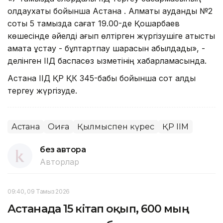
қолдаухаты бойынша Астана қ. Алматы аудандық №2
соты 5 тамызда сағат 19.00-де Қошқарбаев
көшесінде әйелді қағып өлтірген жүргізушіге қатысты
қамақта ұстау - бұлтартпау шарасын қабылдады», -
делінген ІІД баспасөз қызметінің хабарламасында.
Астана ІІД ҚР ҚК 345-бабы бойынша сот алды
тергеу жүргізуде.
Астана
Оқиға
Қылмыспен күрес
ҚР ІІМ
без автора
Авторлар
09:40, 09 Тамыз 2026
Астанада 15 кітап оқып, 600 мың