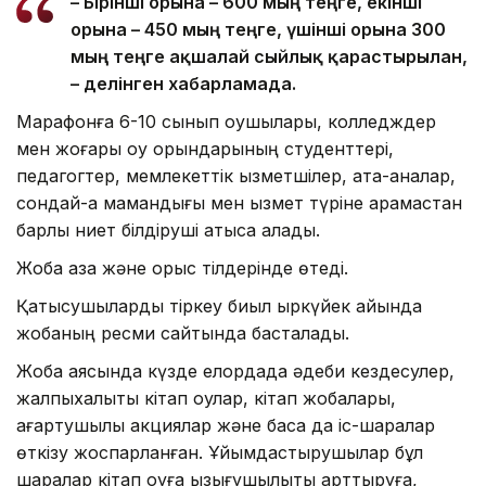
– Бірінші орынға – 600 мың теңге, екінші
орынға – 450 мың теңге, үшінші орынға 300
мың теңге ақшалай сыйлық қарастырылған,
– делінген хабарламада.
Марафонға 6-10 сынып оқушылары, колледждер
мен жоғары оқу орындарының студенттері,
педагогтер, мемлекеттік қызметшілер, ата-аналар,
сондай-ақ мамандығы мен қызмет түріне қарамастан
барлық ниет білдіруші қатыса алады.
Жоба қазақ және орыс тілдерінде өтеді.
Қатысушыларды тіркеу биыл қыркүйек айында
жобаның ресми сайтында басталады.
Жоба аясында күзде елордада әдеби кездесулер,
жалпыхалықтық кітап оқулар, кітап жобалары,
ағартушылық акциялар және басқа да іс-шаралар
өткізу жоспарланған. Ұйымдастырушылар бұл
шаралар кітап оқуға қызығушылықты арттыруға,