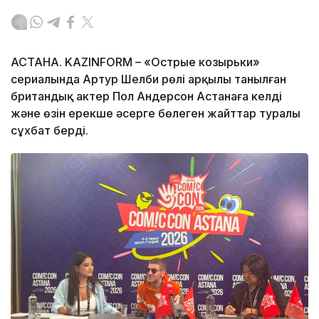
АСТАНА. KAZINFORM – «Острые козырьки»
сериалында Артур Шелби рөлі арқылы танылған
британдық актер Пол Андерсон Астанаға келді
және өзін ерекше әсерге бөлеген жайттар туралы
сұхбат берді.