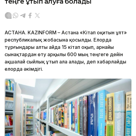
теңге ұтып алуға болады
АСТАНА. KAZINFORM – Астана «Кітап оқитын ұлт»
республикалық жобасына қосылды. Елорда
тұрғындары алты айда 15 кітап оқып, арнайы
сынақтардан өту арқылы 600 мың теңгеге дейін
ақшалай сыйлық ұтып ала алады, деп хабарлайды
елорда әкімдігі.