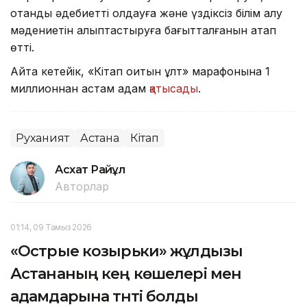
отандық әдебиетті қолдауға және үздіксіз білім алу
мәдениетін қалыптастыруға бағытталғанын атап
өтті.
Айта кетейік, «Кітап оқитын ұлт» марафонына 1
миллионнан астам адам
қатысады
.
Руханият
Астана
Кітап
Асхат Райқұл
Авторлар
01:14, 09 Тамыз 2026
«Острые козырьки» жұлдызы
Астананың кең көшелері мен
адамдарына тәнті болды