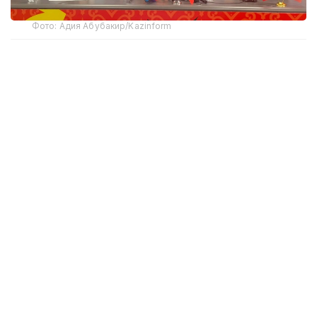
Фото: Адия Абубакир/Kazinform
Comic Con Astana фестивалінде өткен баспасөз
мәслихатында актерден Қазақстанда тосын
көрінген немесе мәдени алшақтықтар туралы сұрақ
қойылды. Андерсонның айтуынша, ешбір мәдени
алшақтықты сезінбеген. Дегенмен Астананың кең
көпжолақты көшелері мен жергілікті тұрғындардың
сыпайы қарым-қатынасы ерекше назар аударарлық
екенін айтты.