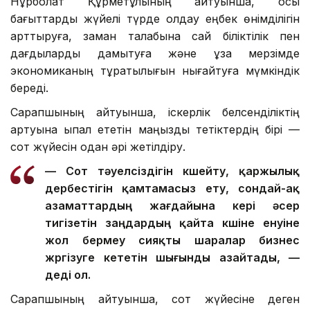
Нұрболат Құрметұлының айтуынша, осы
бағыттарды жүйелі түрде қолдау еңбек өнімділігін
арттыруға, заман талабына сай біліктілік пен
дағдыларды дамытуға және ұзақ мерзімде
экономиканың тұрақтылығын нығайтуға мүмкіндік
береді.
Сарапшының айтуынша, іскерлік белсенділіктің
артуына ықпал ететін маңызды тетіктердің бірі —
сот жүйесін одан әрі жетілдіру.
— Сот тәуелсіздігін күшейту, қаржылық
дербестігін қамтамасыз ету, сондай-ақ
азаматтардың жағдайына кері әсер
тигізетін заңдардың қайта күшіне енуіне
жол бермеу сияқты шаралар бизнес
жүргізуге кететін шығынды азайтады, —
деді ол.
Сарапшының айтуынша, сот жүйесіне деген