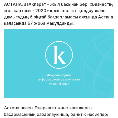
АСТАНА. ҚазАқпарат - Жыл басынан бері «Бизнестің
жол картасы - 2020» кәсіпкерлікті қолдау және
дамытудың біріңғай бағдарламасы аясында Астана
қаласында 67 жоба мақұлданды.
Астана қаласы Өнеркәсіп және кәсіпкерлік
басқармасының хабарлауынша, банктік несиелер/