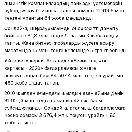
лизингтік компаниялардың пайыздық үстемелерін
субсидиялау бойынша жалпы сомасы 11 919,5 млн.
теңгені құрайтын 64 жоба мақұлданды.
Сондай-ақ, инфрақұрылымдық өнеркәсіпті дамыту
бойынша 81,8 млн. теңге болатын 3 жоба қолдау
тапты. Жаңа бизнес-жобаларды жүзеге асыру
мақсатында 15 млн. теңге көлемінде 5 грант бөлінді.
Айта кету керек, Астанада «Бизнестің жол
картасы - 2020» бағдарламасы жүзеге
асырылғаннан бері 84 507,4 млн. теңгені құрайтын
480 жоба қолдау тапқан.
2010 жылдан ағымдағы жылдың қазан айына дейін
81 656,3 млн. теңге соманың 425 жобасы
субсидияланды. Сондай-ақ, аталмыш бағдарламаға
несие сомасы 3 676,4 млн. теңгені құрайтын 80
жоба қатысты.