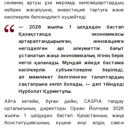
сенімнің артуы ұзақ мерзімді келісімшарттардың
көбірек жасалуына, инвестиция тартуға және
кәсіпкерлік белсенділікті күшейтеді
— 2026 жылғы 1 шілдеден бастап
Қазақстанда экономикасы
әртараптандырылған, инновацияға
негізделген әрі әлеуметтік бағыт
ұстанатын жаңа экономикалық үлгінің берік
негізі қаланады. Мұндай жүйеде бастама
кәсіпкерлік субъектілеріне беріледі,
ал мемлекет белгіленген талаптардың
сақталуына кепіл болады, — деп түйіндеді
Нұрболат Құрметұлы.
Айта кетейік, бұған дейін, CASPIA талдау
орталығының директоры Орхан Йолчуев 2026
жылғы 1 шілдеден бастап Қазақстанның жаңа
Конституциясының күшіне енуі елдің саяси