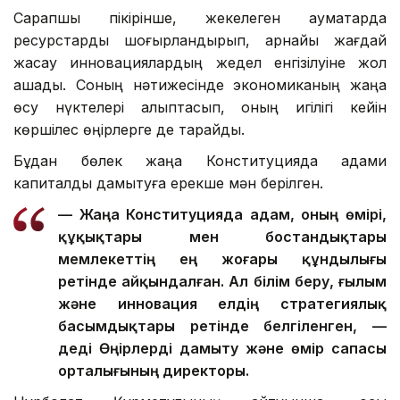
Сарапшы пікірінше, жекелеген аумақтарда
ресурстарды шоғырландырып, арнайы жағдай
жасау инновациялардың жедел енгізілуіне жол
ашады. Соның нәтижесінде экономиканың жаңа
өсу нүктелері қалыптасып, оның игілігі кейін
көршілес өңірлерге де тарайды.
Бұдан бөлек жаңа Конституцияда адами
капиталды дамытуға ерекше мән берілген.
— Жаңа Конституцияда адам, оның өмірі,
құқықтары мен бостандықтары
мемлекеттің ең жоғары құндылығы
ретінде айқындалған. Ал білім беру, ғылым
және инновация елдің стратегиялық
басымдықтары ретінде белгіленген, —
деді Өңірлерді дамыту және өмір сапасы
орталығының директоры.