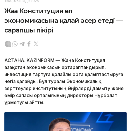
11:00, 06 Шілде 2026
Жаңа Конституция ел
экономикасына қалай әсер етеді —
сарапшы пікірі
АСТАНА. KAZINFORM — Жаңа Конституция
Қазақстан экономикасын әртараптандырып,
инвестиция тартуға қолайлы орта қалыптастыруға
негіз қалайды. Бұл туралы Экономикалық
зерттеулер институтының Өңірлерді дамыту және
өмір сапасы орталығының директоры Нұрболат
Құрметұлы айтты.