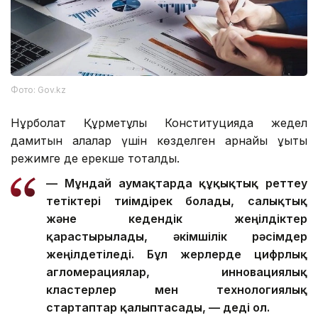
Фото: Gov.kz
Нұрболат Құрметұлы Конституцияда жедел
дамитын қалалар үшін көзделген арнайы құқықтық
режимге де ерекше тоқталды.
— Мұндай аумақтарда құқықтық реттеу
тетіктері тиімдірек болады, салықтық
және кедендік жеңілдіктер
қарастырылады, әкімшілік рәсімдер
жеңілдетіледі. Бұл жерлерде цифрлық
агломерациялар, инновациялық
кластерлер мен технологиялық
стартаптар қалыптасады, — деді ол.