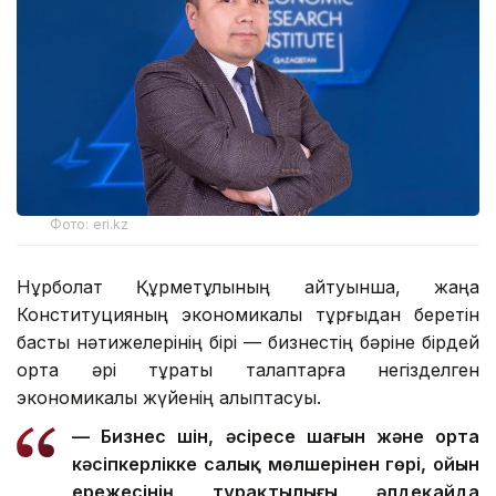
Фото: eri.kz
Нұрболат Құрметұлының айтуынша, жаңа
Конституцияның экономикалық тұрғыдан беретін
басты нәтижелерінің бірі — бизнестің бәріне бірдей
ортақ әрі тұрақты талаптарға негізделген
экономикалық жүйенің қалыптасуы.
— Бизнес үшін, әсіресе шағын және орта
кәсіпкерлікке салық мөлшерінен гөрі, ойын
ережесінің тұрақтылығы әлдеқайда