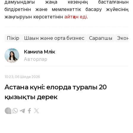
дамуындағы жаңа кезеңнің басталғанын
білдіретінін және мемлекеттік басқару жүйесінің
жаңғыруын көрсететінін
айтқан еді.
Пікір
Шағын және орта бизнес
Сарапшы
Экон
Камила Мүлік
Авторлар
10:23, 06 Шілде 2026
Астана күні: елорда туралы 20
қызықты дерек
АСТАНА. KAZINFORM — Астана күніне орай Ұлттық