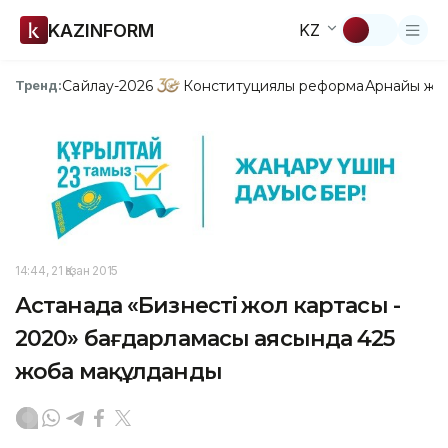
KAZINFORM
KZ
Сайлау-2026
Конституциялық реформа
Арнайы жо
Тренд:
14:44, 21 Қазан 2015
Астанада «Бизнестің жол картасы -
2020» бағдарламасы аясында 425
жоба мақұлданды