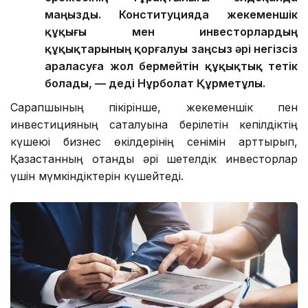
маңызды. Конституцияда жекеменшік
құқығы мен инвесторлардың
құқықтарының қорғалуы заңсыз әрі негізсіз
араласуға жол бермейтін құқықтық тетік
болады, — деді Нұрболат Құрметұлы.
Сарапшының пікірінше, жекеменшік пен
инвестицияның сақталуына берілетін кепілдіктің
күшеюі бизнес өкілдерінің сенімін арттырып,
Қазақстанның отандық әрі шетелдік инвесторлар
үшін мүмкіндіктерін күшейтеді.