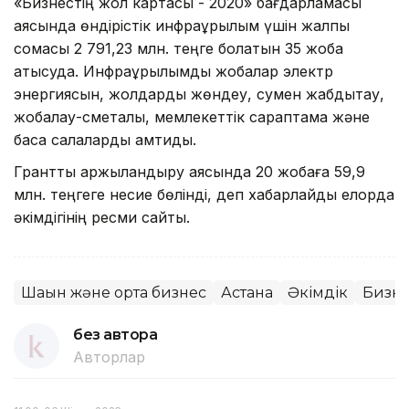
«Бизнестің жол картасы - 2020» бағдарламасы
аясында өндірістік инфрақұрылым үшін жалпы
сомасы 2 791,23 млн. теңге болатын 35 жоба
қатысуда. Инфрақұрылымдық жобалар электр
энергиясын, жолдарды жөндеу, сумен жабдықтау,
жобалау-сметалық, мемлекеттік сараптама және
басқа салаларды қамтиды.
Гранттық қаржыландыру аясында 20 жобаға 59,9
млн. теңгеге несие бөлінді, деп хабарлайды елорда
әкімдігінің ресми сайты.
Шағын және орта бизнес
Астана
Әкімдік
Бизне
без автора
Авторлар