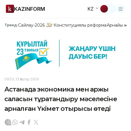
KAZINFORM
KZ
Сайлау-2026
Конституциялық реформа
Арнайы жо
Тренд:
09:53, 13 Қаңтар 2009
Астанада экономика мен қаржы
саласын тұрақтандыру мәселесіне
арналған Үкімет отырысы өтеді