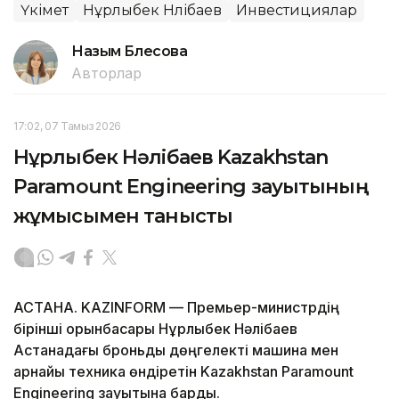
Үкімет
Нұрлыбек Нәлібаев
Инвестициялар
Назым Бөлесова
Авторлар
17:02, 07 Тамыз 2026
Нұрлыбек Нәлібаев Kazakhstan
Paramount Engineering зауытының
жұмысымен танысты
АСТАНА. KAZINFORM — Премьер-министрдің
бірінші орынбасары Нұрлыбек Нәлібаев
Астанадағы броньды дөңгелекті машина мен
арнайы техника өндіретін Kazakhstan Paramount
Engineering зауытына барды.