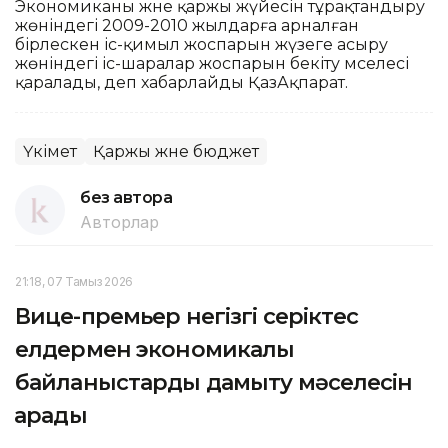
Экономиканы және қаржы жүйесін тұрақтандыру
жөніндегі 2009-2010 жылдарға арналған
бірлескен іс-қимыл жоспарын жүзеге асыру
жөніндегі іс-шаралар жоспарын бекіту мәселесі
қаралады, деп хабарлайды ҚазАқпарат.
Үкімет
Қаржы және бюджет
без автора
Авторлар
21:18, 07 Тамыз 2026
Вице-премьер негізгі серіктес
елдермен экономикалық
байланыстарды дамыту мәселесін
қарады