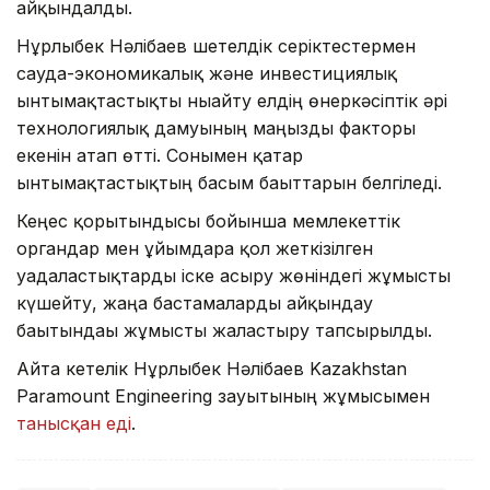
айқындалды.
Нұрлыбек Нәлібаев шетелдік серіктестермен
сауда-экономикалық және инвестициялық
ынтымақтастықты нығайту елдің өнеркәсіптік әрі
технологиялық дамуының маңызды факторы
екенін атап өтті. Сонымен қатар
ынтымақтастықтың басым бағыттарын белгіледі.
Кеңес қорытындысы бойынша мемлекеттік
органдар мен ұйымдарға қол жеткізілген
уағдаластықтарды іске асыру жөніндегі жұмысты
күшейту, жаңа бастамаларды айқындау
бағытындағы жұмысты жалғастыру тапсырылды.
Айта кетелік Нұрлыбек Нәлібаев Kazakhstan
Paramount Engineering зауытының жұмысымен
танысқан еді
.