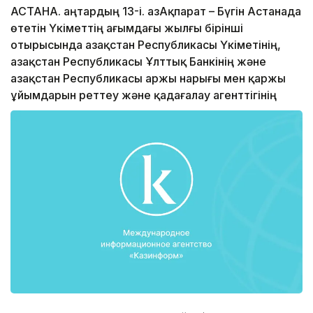
АСТАНА. Қаңтардың 13-і. ҚазАқпарат – Бүгін Астанада
өтетін Үкіметтің ағымдағы жылғы бірінші
отырысында Қазақстан Республикасы Үкіметінің,
Қазақстан Республикасы Ұлттық Банкінің және
Қазақстан Республикасы Қаржы нарығы мен қаржы
ұйымдарын реттеу және қадағалау агенттігінің