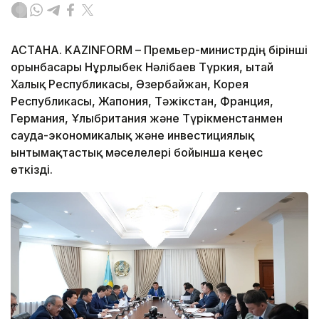
АСТАНА. KAZINFORM – Премьер-министрдің бірінші
орынбасары Нұрлыбек Нәлібаев Түркия, Қытай
Халық Республикасы, Әзербайжан, Корея
Республикасы, Жапония, Тәжікстан, Франция,
Германия, Ұлыбритания және Түрікменстанмен
сауда-экономикалық және инвестициялық
ынтымақтастық мәселелері бойынша кеңес
өткізді.