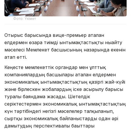
Фото: Үкімет
Отырыс барысында вице-премьер аталған
елдермен өзара тиімді ынтымақтастықты нығайту
мәселесі Мемлекет басшысының назарында екенін
атап өтті.
Кеңесте мемлекеттік органдар мен ұлттық
компаниялардың басшылары аталған елдермен
экономикалық ынтымақтастықтың қазіргі жай-күйі
және бірлескен жобалардың іске асырылу барысы
туралы баяндама жасады. Шетелдік
серіктестермен экономикалық ынтымақтастықтың
күн тәртібіндегі негізгі мәселелер талқыланып,
сыртқы экономикалық байланыстарды одан әрі
дамытудың перспективалы бағыттары