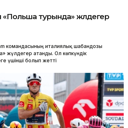
 «Польша турында» жүлдегер
eam командасының италиялық шабандозы
» жүлдегер атанды. Ол көпкүндік
ге үшінші болып жетті