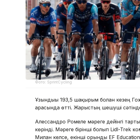
Фото: SprintCycling
Ұзындығы 193,5 шақырым болған кезең Г
арасында өтті. Жарыстың шешуші сәтінд
Алессандро Ромеле мәреге дейінгі тарты
көрінді. Мәреге бірінші болып Lidl-Tre
Милан келсе, екінші орынды EF Educatio