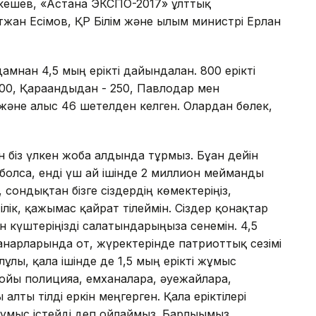
екешев, «Астана ЭКСПО-2017» ұлттық
жан Есімов, ҚР Білім және ғылым министрі Ерлан
амнан 4,5 мың ерікті дайындалған. 800 ерікті
00, Қарағандыдан - 250, Павлодар мен
н және алыс 46 шетелден келген. Олардан бөлек,
.
ін біз үлкен жоба алдында тұрмыз. Бұған дейін
болса, енді үш ай ішінде 2 миллион мейманды
сондықтан бізге сіздердің көмектеріңіз,
ілік, қажымас қайрат тілеймін. Сіздер қонақтар
ен күштеріңізді салатындарыңызға сенемін. 4,5
жанарларында от, жүректерінде патриоттық сезімі
ұлы, қала ішінде де 1,5 мың ерікті жұмыс
 бойы полицияға, емханаларға, әуежайларға,
алты тілді еркін меңгерген. Қала еріктілері
жұмыс істейді деп ойлаймыз. Барлығымыз