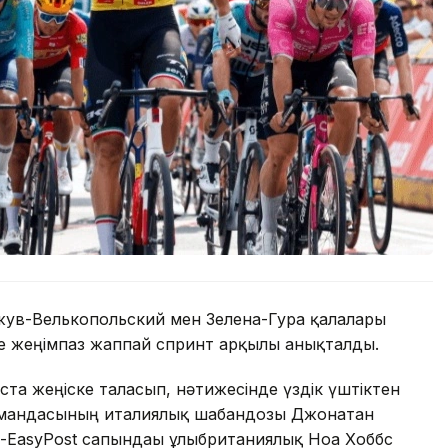
ожув-Велькопольский мен Зелена-Гура қалалары
е жеңімпаз жаппай спринт арқылы анықталды.
ста жеңіске таласып, нәтижесінде үздік үштіктен
k командасының италиялық шабандозы Джонатан
n-EasyPost сапындағы ұлыбританиялық Ноа Хоббс