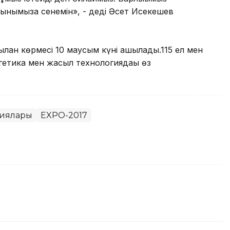
тынымызға сенемін», - деді Әсет Исекешев
ан көрмесі 10 маусым күні ашылады.115 ел мен
етика мен жасыл технологиядағы өз
гиялары
EXPO-2017