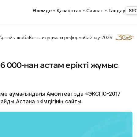
Әлемде
Қазақстан
Саясат
Талдау
SP
Арнайы жоба
Конституциялық реформа
Сайлау-2026
6 000-нан астам ерікті жұмыс
өрме аумағындағы Амфитеатрда «ЭКСПО-2017
айды Астана әкімдігінің сайты.