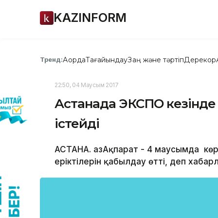
KAZINFORM
Ақорда
Тағайындау
Заң және тәртіп
Дерекқор
Тренд:
22:50, 04 Маусым 2017
Астанада ЭКСПО кезінде 
істейді
АСТАНА. ҚазАқпарат - 4 маусымда к
еріктілерін қабылдау өтті, деп хабарл