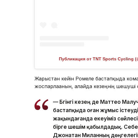
Публикация от TNT Sports Cycling (
Жарыстан кейін Ромеле бастапқыда ком
жоспарлағанын, алайда кезеңнің шешуші с
— Бүгінгі кезең де Маттео Ма
бастапқыда оған жұмыс істеуді
жақындағанда екеуіміз сөйлес
бірге шешім қабылдадық. Себеб
Джонатан Миланның дөңгелегіне 