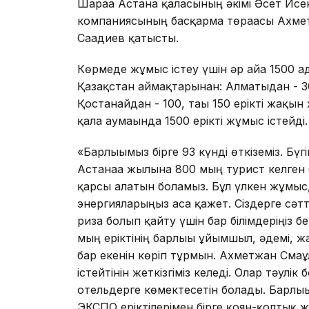
Шараға Астана қаласының әкімі Әсет Ис
компаниясының басқарма төрағасы Ахмет
Сағадиев қатысты.
Көрмеде жұмыс істеу үшін әр айға 1500 ад
Қазақстан аймақтарынан: Алматыдан - 3
Қостанайдан - 100, тағы 150 ерікті жақы
қала аумағында 1500 ерікті жұмыс істейді
«Барлығымыз бірге 93 күнді өткіземіз. Бүг
Астанаға жылына 800 мың турист келген 
қарсы алатын боламыз. Бұл үлкен жұмыс, 
энергияларыңыз аса қажет. Сіздерге сәтт
риза болып қайту үшін бар білімдеріңіз б
мың еріктінің барлығы ұйымшыл, әдемі, 
бар екенін көріп тұрмын. Ахметжан Смағұл
істейтінін жеткізгіміз келеді. Олар тәулік
отельдерге көмектесетін болады. Барлығы 
ЭКСПО еріктілерімен бірге қоян-қолтық 