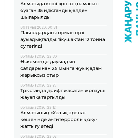
Алматыда көші-қон заңнамасын
бұзған 35 үндістандық елден
шығарылды
06 тамыз 2026, 00:31
Павлодардағы орман өрті
ауыздықталды: тікұшақтан 12 тонна
су төгілді
05 тамыз 2026, 22:36
Өскеменде дауылдың
салдарынан 25 мыңға жуық адам
жарықсыз отыр
05 тамыз 2026, 22:25
Түркістанда дрифт жасаған жүргізуші
жауапқа тартылды
05 тамыз 2026, 22:12
Алматының «Халық арена»
кешенінде антитеррорлық оқу-
жаттығу өтеді
05 тамыз 2026, 22:02