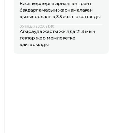
Кәсіпкерлерге арналған грант
бағдарламасын жарнамалаған
қызылорлалық 3,5 жылға сотталды
05 тамыз 2026, 21:40
Атырауда жарты жылда 21,3 мың
гектар жер мемлекетке
қайтарылды