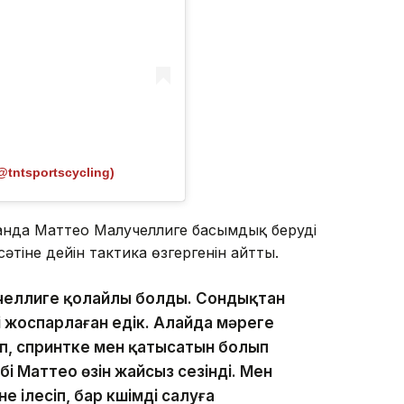
@tntsportscycling)
анда Маттео Малучеллиге басымдық беруді
әтіне дейін тактика өзгергенін айтты.
лучеллиге қолайлы болды. Сондықтан
 жоспарлаған едік. Алайда мәреге
іп, спринтке мен қатысатын болып
і Маттео өзін жайсыз сезінді. Мен
ілесіп, бар күшімді салуға