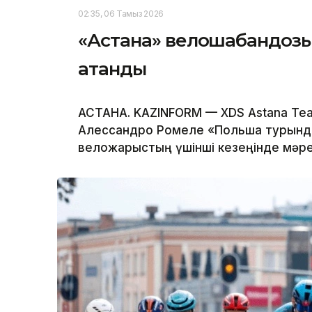
02:35, 06 Тамыз 2026
«Астана» велошабандозы
атанды
АСТАНА. KAZINFORM — XDS Astana T
Алессандро Ромеле «Польша турында
веложарыстың үшінші кезеңінде мәре