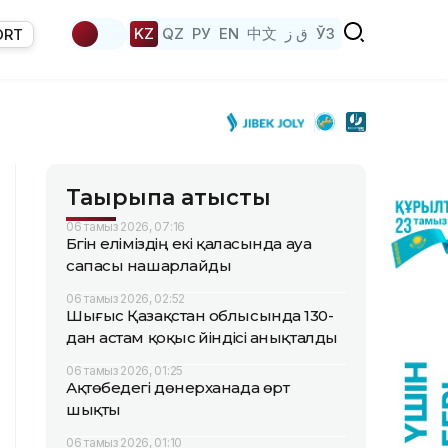
KZ
QZ
РУ
EN
中文
ق ز
ЎЗ
ORT
Тақырыпқа қатысты
06 тамыз 2026, 07:16
Бүгін еліміздің екі қаласында ауа
сапасы нашарлайды
06 тамыз 2026, 02:52
Шығыс Қазақстан облысында 130-
дан астам қоқыс үйіндісі анықталды
06 тамыз 2026, 01:25
Ақтөбедегі дөнерханада өрт
шықты
06 тамыз 2026, 01:10