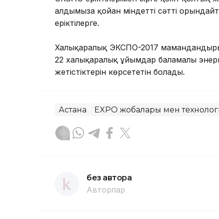
алдымызға қойған міндетті сәтті орындай
еріктілерге.
Халықаралық ЭКСПО-2017 мамандандырылғ
22 халықаралық ұйымдар баламалы энерг
жетістіктерін көрсететін болады.
Астана
EXPO жобалары мен техноло
без автора
Авторлар