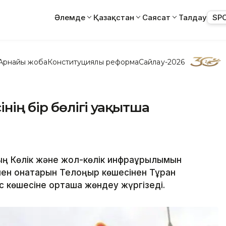
Әлемде
Қазақстан
Саясат
Талдау
SP
Арнайы жоба
Конституциялық реформа
Сайлау-2026
інің бір бөлігі уақытша
ың Көлік және жол-көлік инфрақұрылымын
ен қонақтарын Телқоңыр көшесінен Тұран
с көшесіне орташа жөндеу жүргізеді.