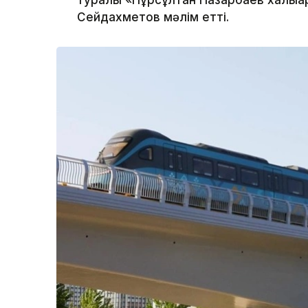
туралы «Нұрсұлтан Назарбаев халықа
Сейдахметов мәлім етті.