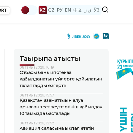
KZ
QZ
РУ
EN
中文
ق ز
ЎЗ
ORT
Тақырыпқа қатысты
08 тамыз 2026, 16:19
Отбасы банк ипотекаға
қабылданатын үйлерге қойылатын
талаптарды өзгертті
08 тамыз 2026, 15:57
Қазақстан азаматтығын алуға
арналған тестілеуге өтініш қабылдау
10 тамызда басталады
08 тамыз 2026, 12:52
Авиация саласына ықпал ететін