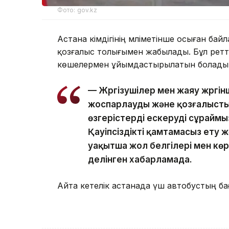
Фото: gov.kz
Астана әкімдігінің мәліметінше осыған ба
қозғалыс толығымен жабылады. Бұл рет
көшелермен ұйымдастырылатын болады
— Жүргізушілер мен жаяу жүрг
жоспарлауды және қозғалыст
өзгерістерді ескеруді сұраймы
Қауіпсіздікті қамтамасыз ету 
уақытша жол белгілері мен кө
делінген хабарламада.
Айта кетелік астанада үш автобустың ба