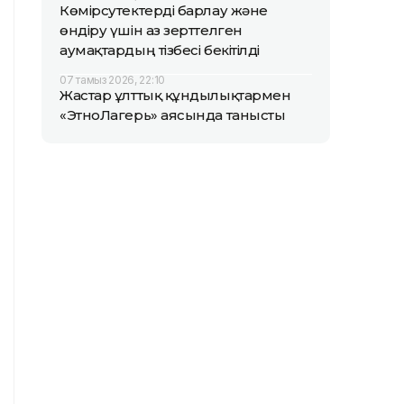
Көмірсутектерді барлау және
өндіру үшін аз зерттелген
аумақтардың тізбесі бекітілді
07 тамыз 2026, 22:10
Жастар ұлттық құндылықтармен
«ЭтноЛагерь» аясында танысты