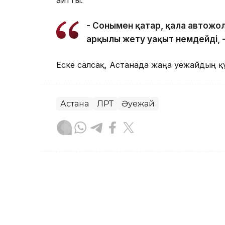
- Сонымен қатар, қала автожо
арқылы жету уақыт үнемдейді, 
Еске салсақ, Астанада жаңа әуежайдың 
Астана
ЛРТ
Әуежай
Мөлдір Снадин
Авторлар