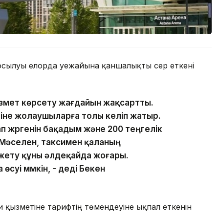
ылуы елорда әуежайына қаншалықты әсер еткені
змет көрсету жағдайын жақсартты.
іне жолаушыларға толы келіп жатыр.
 жүргенін бақадым және 200 теңгелік
 Мәселен, таксимен қаланың
 жету құны әлдеқайда жоғары.
өсуі мүмкін, - деді Бекен
 қызметіне тарифтің төмендеуіне ықпал еткенін