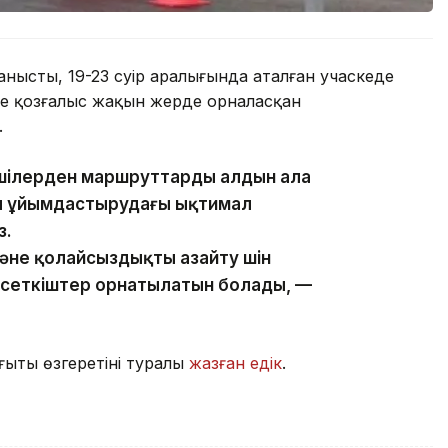
йланысты, 19-23 сәуір аралығында аталған учаскеде
те қозғалыс жақын жерде орналасқан
.
іншілерден маршруттарды алдын ала
ы ұйымдастырудағы ықтимал
з.
және қолайсыздықты азайту үшін
рсеткіштер орнатылатын болады, —
ғыты өзгеретіні туралы
жазған едік
.