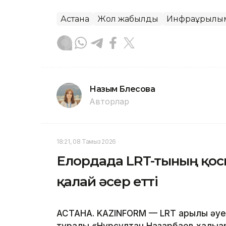
Астана
Жол жабылды
Инфрақұрылы
Назым Бөлесова
Авторлар
18:21, 08 Тамыз 2026
Елордада LRT-тының қо
қалай әсер етті
АСТАНА. KAZINFORM — LRT арқылы әуе