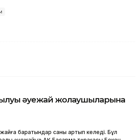
м
сылуы әуежай жолаушыларына
жайға баратындар саны артып келеді. Бұл