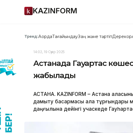
KAZINFORM
Ақорда
Тағайындау
Заң және тәртіп
Дерекқор
Тренд:
14:02, 19 Сәуір 2025
Астанада Гауһартас көшес
жабылады
АСТАНА. KAZINFORM – Астана қаласын
дамыту басқармасы қала тұрғындары м
даңғылына дейінгі учаскеде Гауһарта