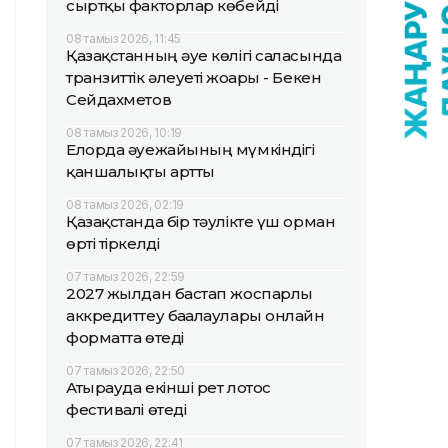
сыртқы факторлар көбейді
08 тамыз 2026, 11:45
Қазақстанның әуе көлігі саласында
транзиттік әлеуеті жоғары - Бекен
Сейдахметов
08 тамыз 2026, 10:19
Елорда әуежайының мүмкіндігі
қаншалықты артты
08 тамыз 2026, 02:19
Қазақстанда бір тәулікте үш орман
өрті тіркелді
07 тамыз 2026, 22:59
2027 жылдан бастап жоспарлы
аккредиттеу бағалаулары онлайн
форматта өтеді
07 тамыз 2026, 22:50
Атырауда екінші рет лотос
фестивалі өтеді
07 тамыз 2026, 22:41