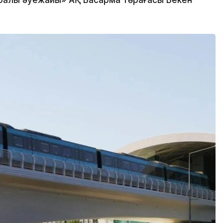
ралық әуежайы» АҚ Басқарма төрағасы Бекен