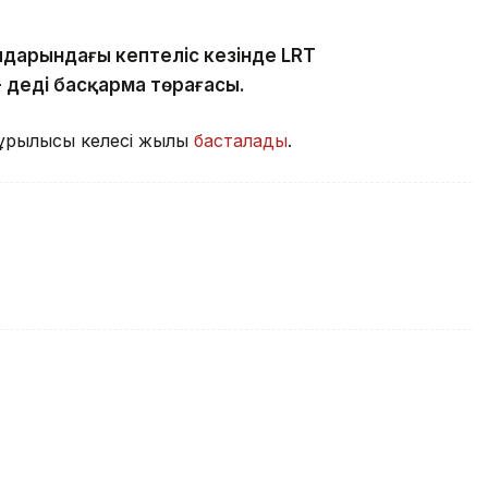
лдарындағы кептеліс кезінде LRT
- деді басқарма төрағасы.
құрылысы келесі жылы
басталады
.