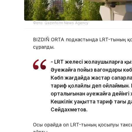
Фото: Qazinform News Agency
BIZDIÑ ORTA подкастында LRT-тының қос
сұралды.
- LRT желесі жолаушыларға қы
Әуежайға пойыз вагондары көб
Көбп жағдайда жастар сапарлап
тариф қолайлы деп ойлаймын.
орталығынан әуежайға дейінгі
Кешкілік уақытта тариф тағы да 
Сейдахметов.
Осы орайда ол LRT-тының қосылуы такси
айтты.