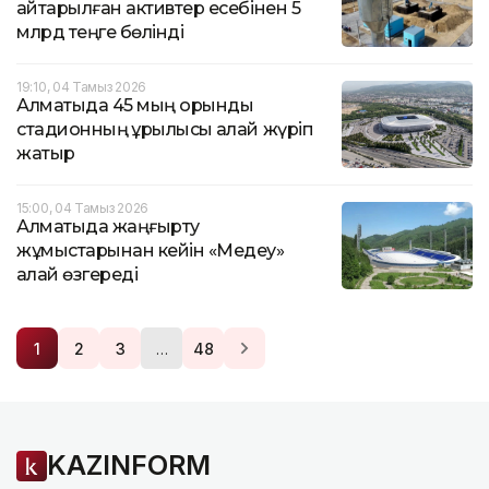
қайтарылған активтер есебінен 5
млрд теңге бөлінді
19:10, 04 Тамыз 2026
Алматыда 45 мың орындық
стадионның құрылысы қалай жүріп
жатыр
15:00, 04 Тамыз 2026
Алматыда жаңғырту
жұмыстарынан кейін «Медеу»
қалай өзгереді
…
1
2
3
48
KAZINFORM