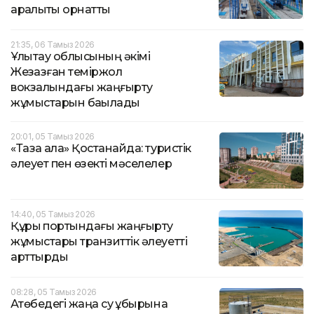
арқалықты орнатты
21:35, 06 Тамыз 2026
Ұлытау облысының әкімі
Жезқазған теміржол
вокзалындағы жаңғырту
жұмыстарын бақылады
20:01, 05 Тамыз 2026
«Таза қала» Қостанайда: туристік
әлеует пен өзекті мәселелер
14:40, 05 Тамыз 2026
Құрық портындағы жаңғырту
жұмыстары транзиттік әлеуетті
арттырды
08:28, 05 Тамыз 2026
Ақтөбедегі жаңа су құбырына