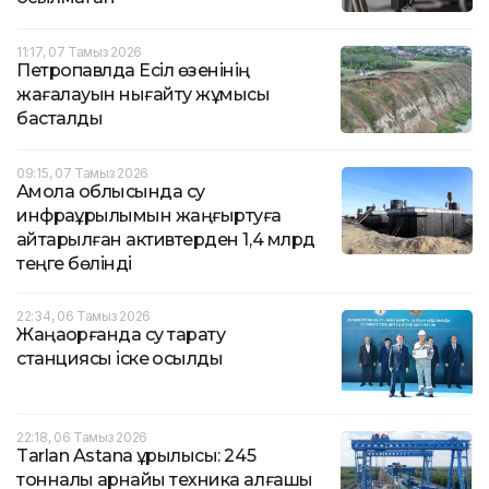
11:17, 07 Тамыз 2026
Петропавлда Есіл өзенінің
жағалауын нығайту жұмысы
басталды
09:15, 07 Тамыз 2026
Ақмола облысында су
инфрақұрылымын жаңғыртуға
қайтарылған активтерден 1,4 млрд
теңге бөлінді
22:34, 06 Тамыз 2026
Жаңақорғанда су тарату
станциясы іске қосылды
22:18, 06 Тамыз 2026
Tarlan Astana құрылысы: 245
тонналық арнайы техника алғашқы