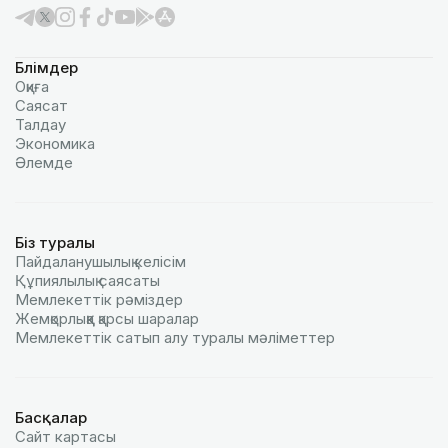
Бөлімдер
Оқиға
Саясат
Талдау
Экономика
Әлемде
Біз туралы
Пайдаланушылық келiciм
Құпиялылық саясаты
Мемлекеттік рәміздер
Жемқорлыққа қарсы шаралар
Мемлекеттік сатып алу туралы мәлiметтер
Басқалар
Сайт картасы