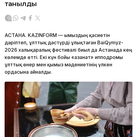
танылды
АСТАНА. KAZINFORM — Қымыздың қасиетін
дәріптеп, ұлттық дәстүрді ұлықтаған BaiQymyz-
2026 халықаралық фестивалі биыл да Астанада кең
көлемде өтті. Екі күн бойы «Қазанат» ипподромы
ұлттық өнер мен қымыз мәдениетінің үлкен
ордасына айналды.