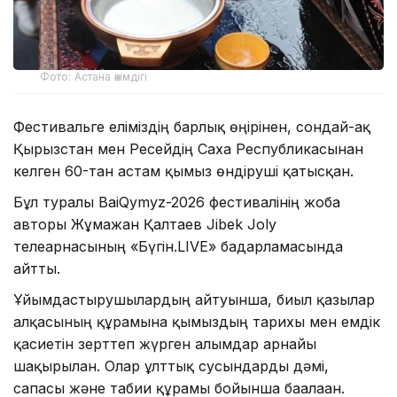
Фото: Астана әкімдігі
Фестивальге еліміздің барлық өңірінен, сондай-ақ
Қырғызстан мен Ресейдің Саха Республикасынан
келген 60-тан астам қымыз өндіруші қатысқан.
Бұл туралы BaiQymyz-2026 фестивалінің жоба
авторы Жұмажан Қалтаев Jibek Joly
телеарнасының «Бүгін.LIVE» бағдарламасында
айтты.
Ұйымдастырушылардың айтуынша, биыл қазылар
алқасының құрамына қымыздың тарихы мен емдік
қасиетін зерттеп жүрген ғалымдар арнайы
шақырылған. Олар ұлттық сусындарды дәмі,
сапасы және табиғи құрамы бойынша бағалаған.