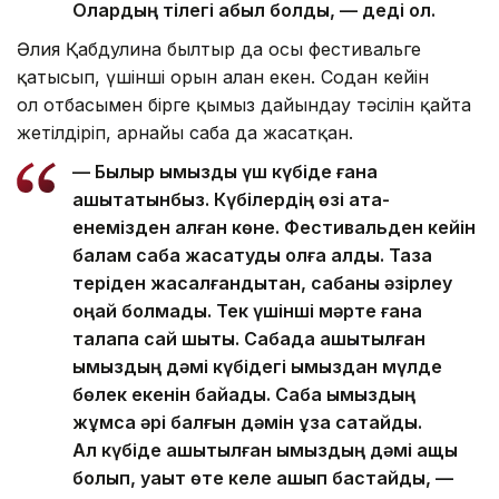
Олардың тілегі қабыл болды, — деді ол.
Әлия Қабдулина былтыр да осы фестивальге
қатысып, үшінші орын алған екен. Содан кейін
ол отбасымен бірге қымыз дайындау тәсілін қайта
жетілдіріп, арнайы саба да жасатқан.
— Былыр қымызды үш күбіде ғана
ашытатынбыз. Күбілердің өзі ата-
енемізден қалған көне. Фестивальден кейін
балам саба жасатуды қолға алды. Таза
теріден жасалғандықтан, сабаны әзірлеу
оңай болмады. Тек үшінші мәрте ғана
талапқа сай шықты. Сабада ашытылған
қымыздың дәмі күбідегі қымыздан мүлде
бөлек екенін байқадық. Саба қымыздың
жұмсақ әрі балғын дәмін ұзақ сақтайды.
Ал күбіде ашытылған қымыздың дәмі ащы
болып, уақыт өте келе ашып бастайды, —