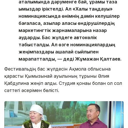
аталымында дәруменге бай, құрамы таза
қымыздар іріктелді. Ал «Халық таңдауы»
номинациясында өнімнің дәмін келушілер
бағаласа, қазылар алқасы өндірушілердің
маркетингтік жарнамаларына назар
аударды. Бас жүлдеге автокөлік
табысталды. Ал өзге номинациялардың
жеңімпаздары ақшалай сыйлықпен
марапатталды, — деді Жұмажан Қалтаев.
Фестивальдің бас жүлдесін Ақмола облысына
қарасты Қымызынай ауылының тұрғыны Әлия
Қабдулина жеңіп алды. Студия қонағы болған ол сол
сәттегі әсерімен бөлісті.