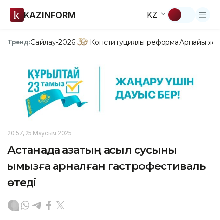
KAZINFORM
KZ
Сайлау-2026
Конституциялық реформа
Арнайы жо
Тренд:
20:57, 25 Маусым 2025
Астанада қазақтың асыл сусыны
қымызға арналған гастрофестиваль
өтеді