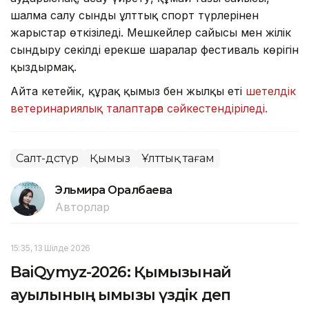
шалма салу сынды ұлттық спорт түрлерінен
жарыстар өткізіледі. Мешкейлер сайысы мен жілік
сындыру секілді ерекше шаралар фестиваль көрігін
қыздырмақ.
Айта кетейік, құрғақ қымыз бен жылқы еті
шетелдік
ветеринариялық талаптарға сәйкестендіріледі.
Салт-дәстүр
Қымыз
Ұлттық тағам
Эльмира Оралбаева
Авторлар
15:35, 13 Шілде 2026
BaiQymyz-2026: Қымызынай
ауылының қымызы үздік деп