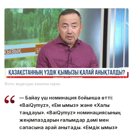
Фото: видеодан алынған скрин
— Байқау үш номинация бойынша өтті:
«BaiQymyz», «Ем қымыз» және «Халық
таңдауы». «BaiQymyz» номинациясының
жеңімпаздарын ғалымдар дәмі мен
сапасына қарай анықтады. «Емдік қымыз»