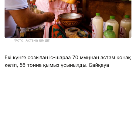
Фото: Астана әкімдігі
Екі күнге созылған іс-шараға 70 мыңнан астам қонақ
келіп, 56 тонна қымыз ұсынылды. Байқауға
Қазақстанның әр өңірінен және шетелден келген
өндірушілер қатысты.