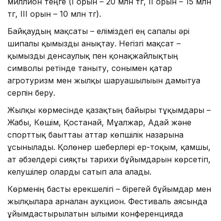
миллион теңге (I орын – 20 млн тг, II орын – 15 млн
тг, III орын – 10 млн тг).
Байқаудың мақсаты – еліміздегі ең сапалы әрі
шипалы қымызды анықтау. Негізгі мақсат –
қымызды денсаулық пен қонақжайлықтың
символы ретінде таныту, сонымен қатар
агротуризм мен жылқы шаруашылығын дамытуға
серпін беру.
Жылқы көрмесінде қазақтың байырғы тұқымдары –
Жабы, Көшім, Қостанай, Мұғалжар, Адай және
спорттық бағыттағы аттар көпшілік назарына
ұсынылады. Қолөнер шеберлері ер-тоқым, қамшы,
ат әбзелдері сияқты тарихи бұйымдарын көрсетіп,
келушілер оларды сатып ала алады.
Көрменің басты ерекшелігі – бірегей бұйымдар мен
жылқыларға арналған аукцион. Фестиваль аясында
ұйымдастырылатын ғылыми конференцияда