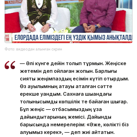
Фото: видеодан алынған скрин
— Әлі күнге дейін толқып тұрмын. Жеңіске
жетемін деп ойлаған жоқпын. Барлығы
сияқты жеңімпаздың есімін күтіп отырдым.
Өз ауылымның атауы аталған сәтте
ерекше қуандым. Сахнаға шыққандағы
толқынысымды көпшілік те байқаған шығар.
Бұл жеңіс — отбасымыздың ұзақ
дайындықтарының жемісі. Дайындық
барысында немерелерім: «Әже, көлікті біз
алуымыз керек», — деп жиі айтатын.