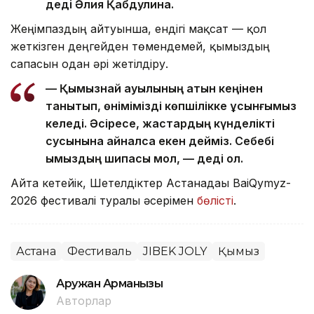
деді Әлия Қабдулина.
Жеңімпаздың айтуынша, ендігі мақсат — қол
жеткізген деңгейден төмендемей, қымыздың
сапасын одан әрі жетілдіру.
— Қымызнай ауылының атын кеңінен
танытып, өнімімізді көпшілікке ұсынғымыз
келеді. Әсіресе, жастардың күнделікті
сусынына айналса екен дейміз. Себебі
қымыздың шипасы мол, — деді ол.
Айта кетейік, Шетелдіктер Астанадағы BaiQymyz-
2026 фестивалі туралы әсерімен
бөлісті
.
Астана
Фестиваль
JIBEK JOLY
Қымыз
Аружан Арманқызы
Авторлар