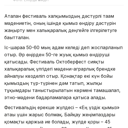
Аталған фестиваль халқымыздың дәстүрлі тағам
мәдениетін, оның ішінде қымыз өндіру дәстүрін
жаңғырту мен халықаралық деңгейге ілгерілетуге
бағытталған.
Іс-шараға 50-60 мың адам келеді деп жоспарланып
отыр. Әр өңірден 50-ге жуық қымыз өндіруші
қатысады. Фестиваль Октоберфест сияқты
халықаралық үлгідегі мәдени-аграрлық брендке
айналуы көзделіп отыр. Қонақтар екі күн бойы
қымыздың түр-түрінен дәм татып, жылқы
тұқымдары таныстырылатын көрмені тамашалап,
этно-мәдени бағдарламаларға қатыса алады.
Фестивальдің ерекше жүлдесі – «Ең үздік қымыз»
атағы үшін жарыс болмақ. Байқау жеңімпаздары
қомақты қаржыға ие болады, жүлде қоры – 45