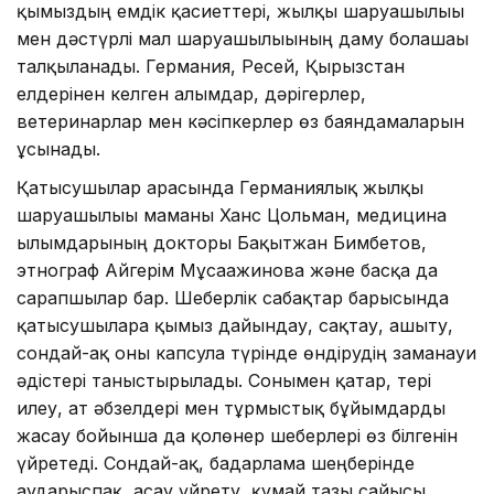
қымыздың емдік қасиеттері, жылқы шаруашылығы
мен дәстүрлі мал шаруашылығының даму болашағы
талқыланады. Германия, Ресей, Қырғызстан
елдерінен келген ғалымдар, дәрігерлер,
ветеринарлар мен кәсіпкерлер өз баяндамаларын
ұсынады.
Қатысушылар арасында Германиялық жылқы
шаруашылығы маманы Ханс Цольман, медицина
ғылымдарының докторы Бақытжан Бимбетов,
этнограф Айгерім Мұсағажинова және басқа да
сарапшылар бар. Шеберлік сабақтар барысында
қатысушыларға қымыз дайындау, сақтау, ашыту,
сондай-ақ оны капсула түрінде өндірудің заманауи
әдістері таныстырылады. Сонымен қатар, тері
илеу, ат әбзелдері мен тұрмыстық бұйымдарды
жасау бойынша да қолөнер шеберлері өз білгенін
үйретеді. Сондай-ақ, бағдарлама шеңберінде
аударыспақ, асау үйрету, құмай тазы сайысы,