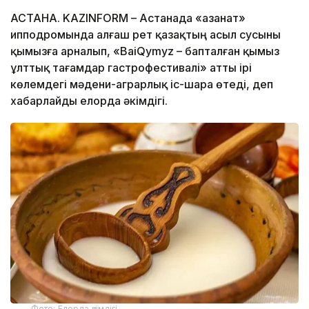
АСТАНА. KAZINFORM – Астанада «Қазанат»
ипподромында алғаш рет қазақтың асыл сусыны
қымызға арналып, «BaiQymyz – бапталған қымыз
ұлттық тағамдар гастрофестивалі» атты ірі
көлемдегі мәдени-аграрлық іс-шара өтеді, деп
хабарлайды елорда әкімдігі.
Фото: Елорда әкімдігі