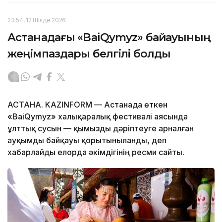
23:54, 12 Шілде 2026
Астанадағы «BaiQymyz» байқауының
жеңімпаздары белгілі болды
АСТАНА. KAZINFORM — Астанада өткен
«BaiQymyz» халықаралық фестивалі аясында
ұлттық сусын — қымызды дәріптеуге арналған
ауқымды байқауы қорытыныланды, деп
хабарлайды елорда әкімдігінің ресми сайты.