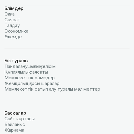
Бөлімдер
Оқиға
Саясат
Талдау
Экономика
Әлемде
Біз туралы
Пайдаланушылық келiciм
Құпиялылық саясаты
Мемлекеттік рәміздер
Жемқорлыққа қарсы шаралар
Мемлекеттік сатып алу туралы мәлiметтер
Басқалар
Сайт картасы
Байланыс
Жарнама