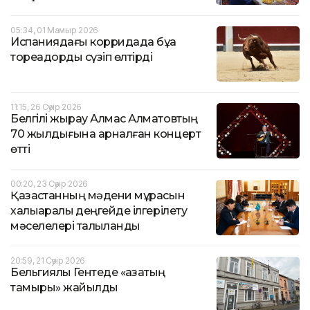
05:34, 01 Мамыр 2026
Испаниядағы корридада бұқа
тореадорды сүзіп өлтірді
11:15, 26 Сәуір 2026
Белгілі жырау Алмас Алматовтың
70 жылдығына арналған концерт
өтті
00:20, 23 Сәуір 2026
Қазақстанның мәдени мұрасын
халықаралық деңгейде ілгерілету
мәселелері талқыланды
20:59, 21 Сәуір 2026
Бельгиялық Гентеде «қазақтың
тамыры» жайылды