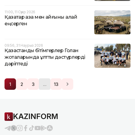
11:00, 11 Сәуір 2026
Қазақтар қаза мен қайғыны қалай
еңсерген
09:56, 31 Наурыз 2026
Қазақстандық бітімгерлер Голан
жоталарында ұлттық дәстүрлерді
дәріптеді
…
1
2
3
13
KAZINFORM