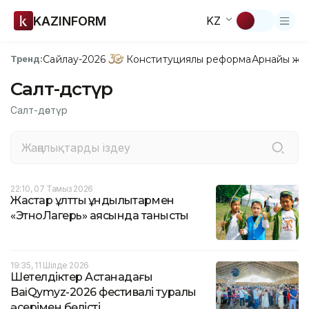
KAZINFORM
KZ
Сайлау-2026
Конституциялық реформа
Арнайы жо
Тренд:
Салт-дәстүр
Салт-дәстүр
22:10, 07 Тамыз 2026
Жастар ұлттық құндылықтармен
«ЭтноЛагерь» аясында танысты
19:35, 11 Шілде 2026
Шетелдіктер Астанадағы
BaiQymyz-2026 фестивалі туралы
әсерімен бөлісті