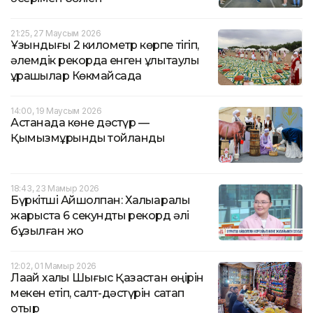
21:25, 27 Маусым 2026
Ұзындығы 2 километр көрпе тігіп,
әлемдік рекордқа енген ұлытаулық
құрақшылар Көкмайсада
14:00, 19 Маусым 2026
Астанада көне дәстүр —
Қымызмұрындық тойланды
18:43, 23 Мамыр 2026
Бүркітші Айшолпан: Халықаралық
жарыста 6 секундтық рекорд әлі
бұзылған жоқ
12:02, 01 Мамыр 2026
Лақай халқы Шығыс Қазақстан өңірін
мекен етіп, салт-дәстүрін сақтап
отыр