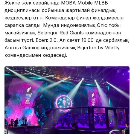
Жекпе-жек сарайында MOBA Mobile MLBB
дисциплинасы бойынша жартылай финалдық
кездесулер өтті. Командалар финал жолдамасын
сарапқа салды. Мұнда индонезиялық Onic тобы
малайзиялық Selangor Red Giants команадсынан
басым түсті. Есеп: 2:0. Ал сағат 19.00-де сербиялық
Aurora Gaming индонезиялық Bigerton by Vitality
командасымен кездеседі.