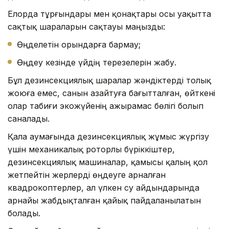
Елорда тұрғындары мен қонақтары осы уақытта
сақтық шараларын сақтауы маңызды:
Өңделетін орындарға бармау;
Өңдеу кезінде үйдің терезелерін жабу.
Бұл дезинсекциялық шаралар жәндіктерді толық
жоюға емес, санын азайтуға бағытталған, өйткені
олар табиғи экожүйенің ажырамас бөлігі болып
саналады.
Қала аумағында дезинсекциялық жұмыс жүргізу
үшін механикалық роторлы бүріккіштер,
дезинсекциялық машиналар, қамысы қалың қол
жетпейтін жерлерді өңдеуге арналған
квадрокоптерлер, ал үлкен су айдындарында
арнайы жабдықталған қайық пайдаланылатын
болады.