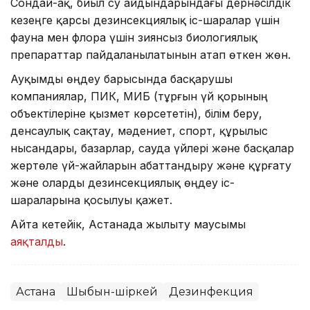
Сондай-ақ, биыл су айдындарындағы дернәсілдік
кезеңге қарсы дезинсекциялық іс-шаралар үшін
фауна мен флора үшін зиянсыз биологиялық
препараттар пайдаланылатынын атап өткен жөн.
Ауқымды өңдеу барысында басқарушы
компаниялар, ПИК, МИБ (тұрғын үй қорының
объектілеріне қызмет көрсететін), білім беру,
денсаулық сақтау, мәдениет, спорт, құрылыс
нысандары, базарлар, сауда үйлері және басқалар
жертөле үй-жайларын абаттандыру және құрғату
және оларды дезинсекциялық өңдеу іс-
шараларына қосылуы қажет.
Айта кетейік, Астанада жылыту маусымы
аяқталды
.
Астана
Шыбын-шіркей
Дезинфекция