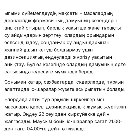
Ғылыми сүйемелдеудің мақсаты – масалардың
дернәсілдік формасының дамуының кезеңдерін
анықтай отырып, барлық уақытша және тұрақты
су айдындарын зерттеу, олардың орындарын
белсенді іздеу, сондай-ақ су айдындарынан
жаппай ұшып кетуді болдырмау үшін
дезинсекциялық өңдеулерді жүргізу уақытын
анықтау. Бұл өз кезегінде олардың дамуының ерте
сатысында күресуге мүмкіндік береді.
Сонымен қатар, саябақтарда, скверлерде, тұрғын
алаптарда іс-шаралар жүзеге асырылатын болады.
Елордада алты тур арқылы шіркейлер мен
масаларға қарсы дезинсекциялық жұмыс жүргізіліп
жатыр. Өңдеу 22 сәуірден қыркүйекке дейін
жалғасады. Маусым бойы іс-шаралар сағат 21.00-
ден тағы 04.00-ге дейін өткізіледі.