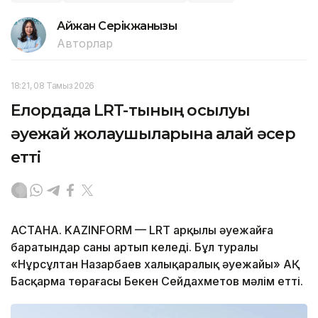
Айжан Серікжанқызы
Авторлар
18:21, 08 Тамыз 2026
Елордада LRT-тының қосылуы
әуежай жолаушыларына қалай әсер
етті
АСТАНА. KAZINFORM — LRT арқылы әуежайға
баратындар саны артып келеді. Бұл туралы
«Нұрсұлтан Назарбаев халықаралық әуежайы» АҚ
Басқарма төрағасы Бекен Сейдахметов мәлім етті.