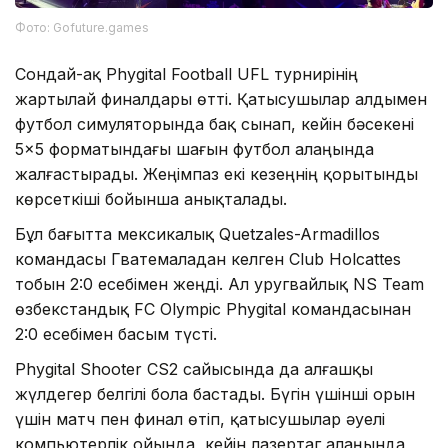
Фото: Gofuture.games
Сондай-ақ Phygital Football UFL турнирінің
жартылай финалдары өтті. Қатысушылар алдымен
футбол симуляторында бақ сынап, кейін бәсекені
5×5 форматындағы шағын футбол алаңында
жалғастырады. Жеңімпаз екі кезеңнің қорытынды
көрсеткіші бойынша анықталады.
Бұл бағытта мексикалық Quetzales-Armadillos
командасы Гватемаладан келген Club Holcattes
тобын 2:0 есебімен жеңді. Ал уругвайлық NS Team
өзбекстандық FC Olympic Phygital командасынан
2:0 есебімен басым түсті.
Phygital Shooter CS2 сайысында да алғашқы
жүлдегер белгілі бола бастады. Бүгін үшінші орын
үшін матч пен финал өтіп, қатысушылар әуелі
компьютерлік ойында, кейін лазертаг алаңында