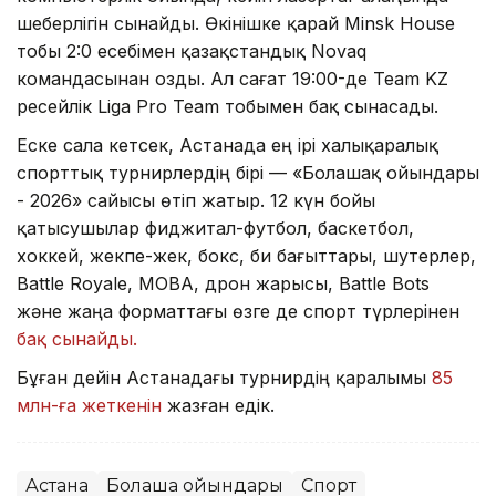
шеберлігін сынайды. Өкінішке қарай Minsk House
тобы 2:0 есебімен қазақстандық Novaq
командасынан озды. Ал сағат 19:00-де Team KZ
ресейлік Liga Pro Team тобымен бақ сынасады.
Еске сала кетсек, Астанада ең ірі халықаралық
спорттық турнирлердің бірі — «Болашақ ойындары
- 2026» сайысы өтіп жатыр. 12 күн бойы
қатысушылар фиджитал-футбол, баскетбол,
хоккей, жекпе-жек, бокс, би бағыттары, шутерлер,
Battle Royale, MOBA, дрон жарысы, Battle Bots
және жаңа форматтағы өзге де спорт түрлерінен
бақ сынайды.
Бұған дейін Астанадағы турнирдің қаралымы
85
млн-ға жеткенін
жазған едік.
Астана
Болашақ ойындары
Спорт