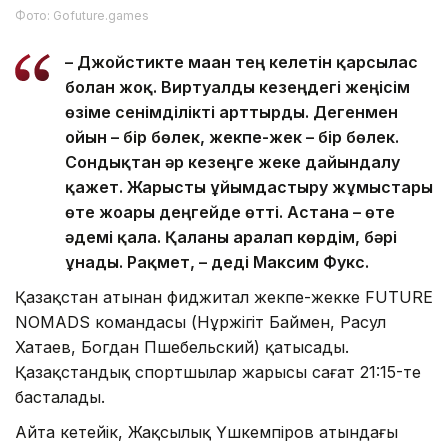
Фото: Gofuture.games
– Джойстикте маған тең келетін қарсылас
болған жоқ. Виртуалды кезеңдегі жеңісім
өзіме сенімділікті арттырды. Дегенмен
ойын – бір бөлек, жекпе-жек – бір бөлек.
Сондықтан әр кезеңге жеке дайындалу
қажет. Жарысты ұйымдастыру жұмыстары
өте жоғары деңгейде өтті. Астана – өте
әдемі қала. Қаланы аралап көрдім, бәрі
ұнады. Рақмет, – деді Максим Фукс.
Қазақстан атынан фиджитал жекпе-жекке FUTURE
NOMADS командасы (Нұржігіт Баймен, Расул
Хатаев, Богдан Пшебельский) қатысады.
Қазақстандық спортшылар жарысы сағат 21:15-те
басталады.
Айта кетейік, Жақсылық Үшкемпіров атындағы