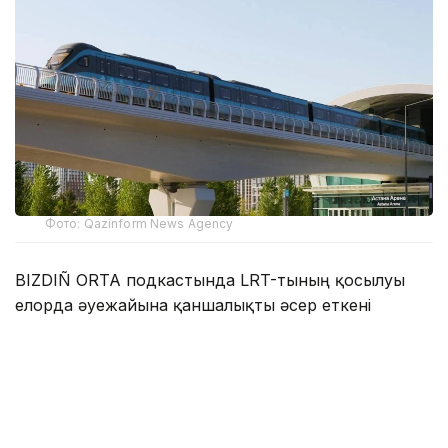
Фото: Qazinform News Agency
BIZDIÑ ORTA подкастында LRT-тының қосылуы
елорда әуежайына қаншалықты әсер еткені
сұралды.
- LRT желесі жолаушыларға қызмет көрсету
жағдайын жақсартты. Әуежайға пойыз
вагондары көбіне жолаушыларға толы келіп
жатыр. Көбп жағдайда жастар сапарлап