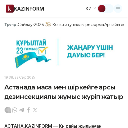
KAZINFORM
KZ
Сайлау-2026
Конституциялық реформа
Арнайы жо
Тренд:
19:38, 22 Сәуір 2025
Астанада маса мен шіркейге қарсы
дезинсекциялық жұмыс жүріп жатыр
АСТАНА.KAZINFORM — Күн райы жылынған