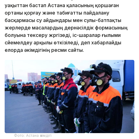
уақыттан бастап Астана қаласының қоршаған
ортаны қорғау және табиғатты пайдалану
басқармасы су айдындары мен сулы-батпақты
жерлерде масалардың дернәсілдік формасының
болуына тексеру жүргізеді, іс-шаралар ғылыми
сүйемелдеу арқылы өткізіледі, деп хабарлайды
елорда әкімдігінің ресми сайты.
Фото: Астана әкімдігі