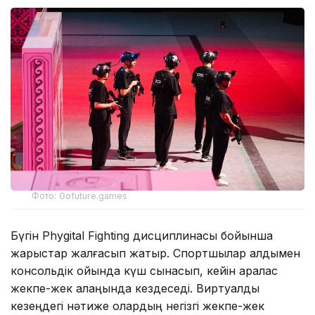
Фото: Gofuture.games
Бүгін Phygital Fighting дисциплинасы бойынша
жарыстар жалғасып жатыр. Спортшылар алдымен
консольдік ойында күш сынасып, кейін аралас
жекпе-жек алаңында кездеседі. Виртуалды
кезеңдегі нәтиже олардың негізгі жекпе-жек