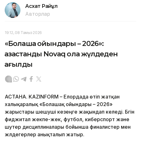
Асхат Райқұл
Авторлар
19:12, 08 Тамыз 2026
«Болашақ ойындары – 2026»:
қазақстандық Novaq қола жүлдеден
қағылды
АСТАНА. KAZINFORM – Елордада өтіп жатқан
халықаралық «Болашақ ойындары – 2026»
жарыстары шешуші кезеңге жақындап келеді. Бүгін
фиджитал жекпе-жек, футбол, киберспорт және
шутер дисциплиналары бойынша финалистер мен
жүлдегерлер анықталып жатыр.