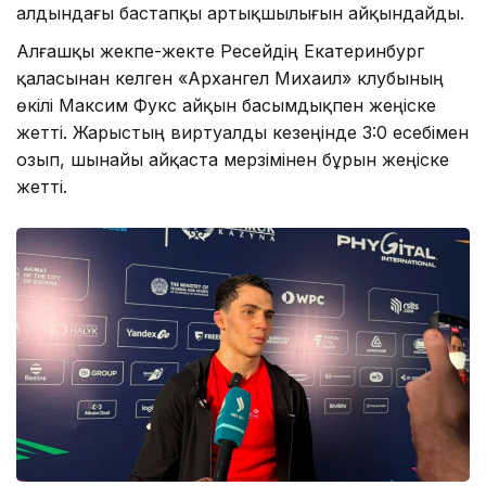
алдындағы бастапқы артықшылығын айқындайды.
Алғашқы жекпе-жекте Ресейдің Екатеринбург
қаласынан келген «Архангел Михаил» клубының
өкілі Максим Фукс айқын басымдықпен жеңіске
жетті. Жарыстың виртуалды кезеңінде 3:0 есебімен
озып, шынайы айқаста мерзімінен бұрын жеңіске
жетті.