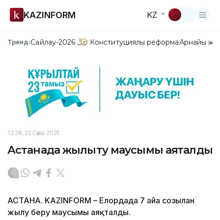
KAZINFORM
KZ
Сайлау-2026
Конституциялық реформа
Арнайы жо
Тренд:
13:28, 22 Сәуір 2025
Астанада жылыту маусымы аяқталды
АСТАНА. KAZINFORM – Елордада 7 айға созылған
жылу беру маусымы аяқталды.