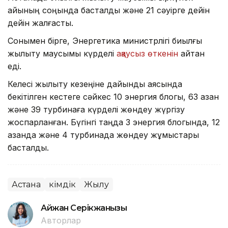
айының соңында басталды және 21 сәуірге дейін
дейін жалғасты.
Сонымен бірге, Энергетика министрлігі биылғы
жылыту маусымы күрделі
ақаусыз өткенін
айтқан
еді.
Келесі жылыту кезеңіне дайындық аясында
бекітілген кестеге сәйкес 10 энергия блогы, 63 қазан
және 39 турбинаға күрделі жөндеу жүргізу
жоспарланған. Бүгінгі таңда 3 энергия блогында, 12
қазанда және 4 турбинада жөндеу жұмыстары
басталды.
Астана
Әкімдік
Жылу
Айжан Серікжанқызы
Авторлар