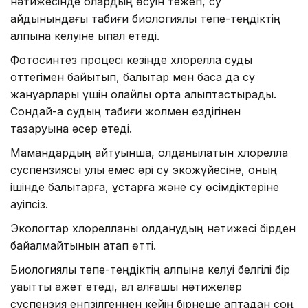
нәтижесінде олардың өсуін тежеп, су
айдынындағы табиғи биологиялық тепе-теңдіктің
қалпына келуіне ықпал етеді.
Фотосинтез процесі кезінде хлорелла суды
оттегімен байытып, балықтар мен басқа да су
жануарлары үшін қолайлы орта қалыптастырады.
Сондай-ақ судың табиғи жолмен өздігінен
тазаруына әсер етеді.
Мамандардың айтуынша, қолданылатын хлорелла
суспензиясы улы емес әрі су экожүйесіне, оның
ішінде балықтарға, құстарға және су өсімдіктеріне
қауіпсіз.
Экологтар хлорелланы қолданудың нәтижесі бірден
байқалмайтынын атап өтті.
Биологиялық тепе-теңдіктің қалпына келуі белгілі бір
уақытты қажет етеді, ал алғашқы нәтижелер
суспензия енгізілгеннен кейін бірнеше аптадан соң