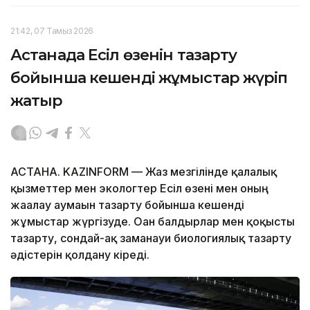
21:42, 07 Тамыз 2026
Астанада Есіл өзенін тазарту
бойынша кешенді жұмыстар жүріп
жатыр
АСТАНА. KAZINFORM — Жаз мезгілінде қалалық
қызметтер мен экологтер Есіл өзені мен оның
жағалау аумағын тазарту бойынша кешенді
жұмыстар жүргізуде. Оған балдырлар мен қоқысты
тазарту, сондай-ақ заманауи биологиялық тазарту
әдістерін қолдану кіреді.