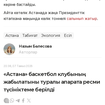
көріне бастайды.
Айта кетелік Астанада жаңа Президенттік
кітапхана маңында көлік тоннелі
салынып жатыр
.
Астана
Табиғат
Экология
Есіл
Назым Бөлесова
Авторлар
20:38, 07 Тамыз 2026
«Астана» баскетбол клубының
жабылатыны туралы ақпаратқа ресми
түсініктеме берілді