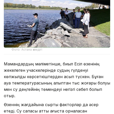
Фото: Астана әкімдігі
Мамандардың мәліметінше, биыл Есіл өзенінің
жекелеген учаскелерінде судың гүлденуі
көпжылдық көрсеткіштерден асып түскен. Бұған
ауа температурасының қалыптан тыс жоғары болуы
мен су деңгейінің төмендеуі негізгі себеп болып
отыр.
Өзеннің жағдайына сыртқы факторлар да әсер
етеді. Су сапасы қатты ағыста орналасқан