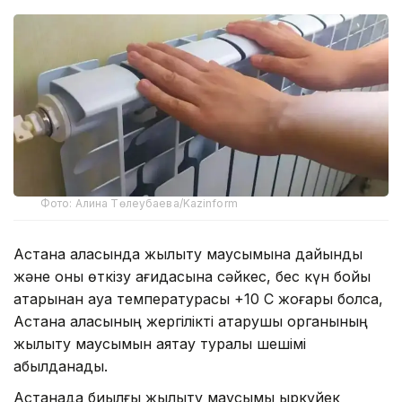
Фото: Алина Төлеубаева/Kazinform
Астана қаласында жылыту маусымына дайындық
және оны өткізу қағидасына сәйкес, бес күн бойы
қатарынан ауа температурасы +10 С жоғары болса,
Астана қаласының жергілікті атқарушы органының
жылыту маусымын аяқтау туралы шешімі
қабылданады.
Астанада биылғы жылыту маусымы қыркүйек