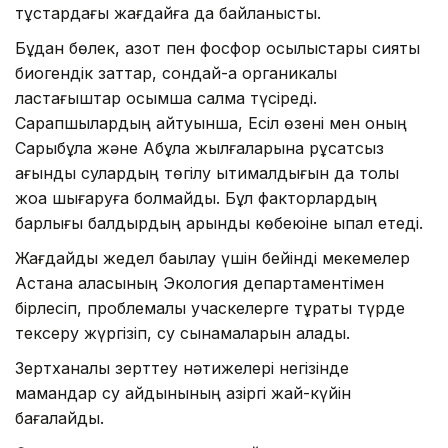
тұстардағы жағдайға да байланысты.
Бұдан бөлек, азот пен фосфор қосылыстары сияқты
биогендік заттар, сондай-ақ органикалық
ластағыштар қосымша салмақ түсіреді.
Сарапшылардың айтуынша, Есіл өзені мен оның
Сарыбұлақ және Ақбұлақ жылғаларына рұқсатсыз
ағынды сулардың төгілу ықтималдығын да толық
жоққа шығаруға болмайды. Бұл факторлардың
барлығы балдырдың қарқынды көбеюіне ықпал етеді.
Жағдайды жедел бақылау үшін бейінді мекемелер
Астана қаласының Экология департаментімен
бірлесіп, проблемалы учаскелерге тұрақты түрде
тексеру жүргізіп, су сынамаларын алады.
Зертханалық зерттеу нәтижелері негізінде
мамандар су айдынының қазіргі жай-күйін
бағалайды.