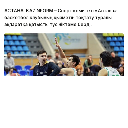
АСТАНА. KAZINFORM – Спорт комитеті «Астана»
баскетбол клубының қызметін тоқтату туралы
ақпаратқа қатысты түсініктеме берді.
Фото: astanabasket.kz
Спорт және дене шынықтыру істері комитетінің