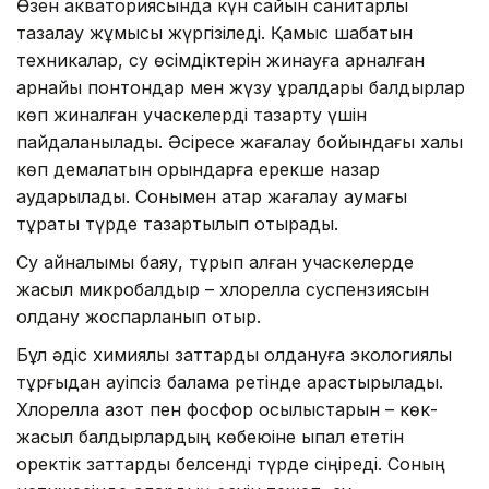
Өзен акваториясында күн сайын санитарлық
тазалау жұмысы жүргізіледі. Қамыс шабатын
техникалар, су өсімдіктерін жинауға арналған
арнайы понтондар мен жүзу құралдары балдырлар
көп жиналған учаскелерді тазарту үшін
пайдаланылады. Әсіресе жағалау бойындағы халық
көп демалатын орындарға ерекше назар
аударылады. Сонымен қатар жағалау аумағы
тұрақты түрде тазартылып отырады.
Су айналымы баяу, тұрып қалған учаскелерде
жасыл микробалдыр – хлорелла суспензиясын
қолдану жоспарланып отыр.
Бұл әдіс химиялық заттарды қолдануға экологиялық
тұрғыдан қауіпсіз балама ретінде қарастырылады.
Хлорелла азот пен фосфор қосылыстарын – көк-
жасыл балдырлардың көбеюіне ықпал ететін
қоректік заттарды белсенді түрде сіңіреді. Соның