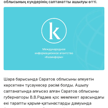
облысының күндерінің салтанатты ашылуы өтті.
Шара барысында Саратов облысының әлеуетін
көрсеткен тұсаукесер рәсімі болды. Ашылу
салтанатында алғысөз алған Саратов облысының
губернаторы В.В.Радаев қос мемлекет арасындағы
екі тарапты қарым-қатынастардың дамуында