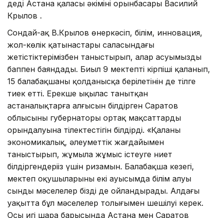
деді Астана қаласы әкімінің орынбасары Василий
Крылов .
Сондай-ақ В.Крылов өнеркәсіп, білім, инновация,
жол-көлік қатынастары саласындағы
жетістіктерімізбен таныстырып, алар асуымызды
баппен баяндады. Биыл 9 мектептің кірпіші қаланып,
15 балабақшаның қолданысқа берілетінін де тілге
тиек етті. Ерекше ықылас танытқан
астаналықтарға алғысын білдірген Саратов
облысының губернаторы ортақ мақсаттардың
орындалуына тілектестігін білдірді. «Қаланың
экономикалық, әлеуметтік жағдайымен
таныстырып, жұмыла жұмыс істеуге ниет
білдіргендеріңіз үшін ризамын. Балабақша кезегі,
мектеп оқушыларының екі ауысымда білім алуы
сынды мәселелер бізді де ойландырады. Алдағы
уақытта бұл мәселелер толығымен шешілуі керек.
Осы игі шара барысында Астана мен Саратов