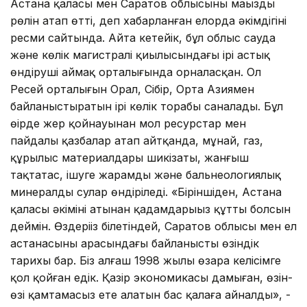
Астана қаласы мен Саратов облысының маңызды
рөлін атап өтті, деп хабарланған елорда әкімдігінің
ресми сайтында. Айта кетейік, бұл облыс сауда
және көлік магистралі қиылысындағы ірі астық
өндіруші аймақ орталығында орналасқан. Ол
Ресей орталығын Орал, Сібір, Орта Азиямен
байланыстыратын ірі көлік торабы саналады. Бұл
өңірде жер қойнауынан мол ресурстар мен
пайдалы қазбалар атап айтқанда, мұнай, газ,
құрылыс материалдары шикізаты, жанғыш
тақтатас, ішуге жарамды және бальнеологиялық
минералды сулар өндіріледі. «Біріншіден, Астана
қаласы әкімінің атынан қадамдарыңыз құтты болсын
деймін. Өздеріңіз білетіндей, Саратов облысы мен ел
астанасының арасындағы байланыстың өзіндік
тарихы бар. Біз алғаш 1998 жылы өзара келісімге
қол қойған едік. Қазір экономикасы дамыған, өзін-
өзі қамтамасыз ете алатын бас қалаға айналды», -