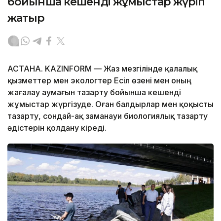
бойынша кешенді жұмыстар жүріп
жатыр
АСТАНА. KAZINFORM — Жаз мезгілінде қалалық
қызметтер мен экологтер Есіл өзені мен оның
жағалау аумағын тазарту бойынша кешенді
жұмыстар жүргізуде. Оған балдырлар мен қоқысты
тазарту, сондай-ақ заманауи биологиялық тазарту
әдістерін қолдану кіреді.