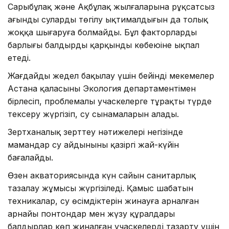
Сарыбұлақ және Ақбұлақ жылғаларына рұқсатсыз
ағынды сулардың төгілу ықтималдығын да толық
жоққа шығаруға болмайды. Бұл факторлардың
барлығы балдырдың қарқынды көбеюіне ықпал
етеді.
Жағдайды жедел бақылау үшін бейінді мекемелер
Астана қаласының Экология департаментімен
бірлесіп, проблемалы учаскелерге тұрақты түрде
тексеру жүргізіп, су сынамаларын алады.
Зертханалық зерттеу нәтижелері негізінде
мамандар су айдынының қазіргі жай-күйін
бағалайды.
Өзен акваториясында күн сайын санитарлық
тазалау жұмысы жүргізіледі. Қамыс шабатын
техникалар, су өсімдіктерін жинауға арналған
арнайы понтондар мен жүзу құралдары
балдырлар көп жиналған учаскелерді тазарту үшін