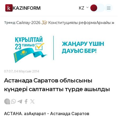
KAZINFORM
KZ
Сайлау-2026
Конституциялық реформа
Арнайы жо
Тренд:
07:07, 04 Маусым 2014
Астанада Саратов облысының
күндері салтанатты түрде ашылды
АСТАНА. ҚазАқпарат - Астанада Саратов