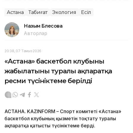
Астана
Табиғат
Экология
Есіл
Назым Бөлесова
Авторлар
20:38, 07 Тамыз 2026
«Астана» баскетбол клубының
жабылатыны туралы ақпаратқа
ресми түсініктеме берілді
АСТАНА. KAZINFORM – Спорт комитеті «Астана»
баскетбол клубының қызметін тоқтату туралы
ақпаратқа қатысты түсініктеме берді.