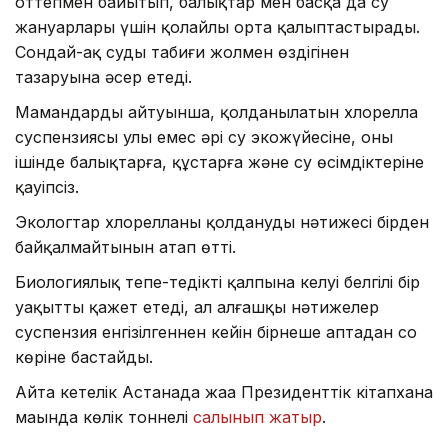
оттегімен байытып, балықтар мен басқа да су
жануарлары үшін қолайлы орта қалыптастырады.
Сондай-ақ судың табиғи жолмен өздігінен
тазаруына әсер етеді.
Мамандардың айтуынша, қолданылатын хлорелла
суспензиясы улы емес әрі су экожүйесіне, оның
ішінде балықтарға, құстарға және су өсімдіктеріне
қауіпсіз.
Экологтар хлорелланы қолданудың нәтижесі бірден
байқалмайтынын атап өтті.
Биологиялық тепе-теңдіктің қалпына келуі белгілі бір
уақытты қажет етеді, ал алғашқы нәтижелер
суспензия енгізілгеннен кейін бірнеше аптадан соң
көріне бастайды.
Айта кетелік Астанада жаңа Президенттік кітапхана
маңында көлік тоннелі
салынып жатыр
.