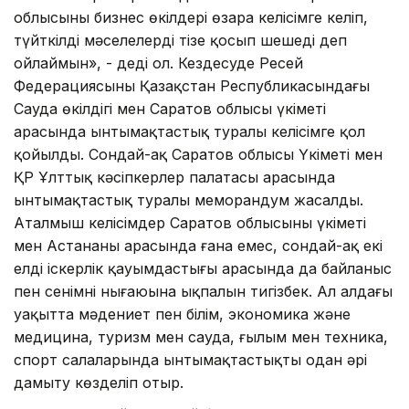
облысының бизнес өкілдері өзара келісімге келіп,
түйткілді мәселелерді тізе қосып шешеді деп
ойлаймын», - деді ол. Кездесуде Ресей
Федерациясының Қазақстан Республикасындағы
Сауда өкілдігі мен Саратов облысы үкіметі
арасында ынтымақтастық туралы келісімге қол
қойылды. Сондай-ақ Саратов облысы Үкіметі мен
ҚР Ұлттық кәсіпкерлер палатасы арасында
ынтымақтастық туралы меморандум жасалды.
Аталмыш келісімдер Саратов облысының үкіметі
мен Астананың арасында ғана емес, сондай-ақ екі
елдің іскерлік қауымдастығы арасында да байланыс
пен сенімнің нығаюына ықпалын тигізбек. Ал алдағы
уақытта мәдениет пен білім, экономика және
медицина, туризм мен сауда, ғылым мен техника,
спорт салаларында ынтымақтастықты одан әрі
дамыту көзделіп отыр.