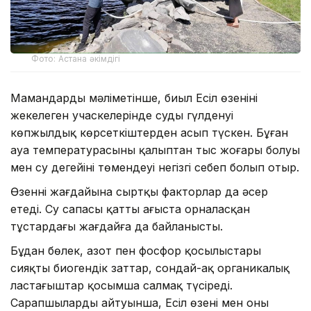
Фото: Астана әкімдігі
Мамандардың мәліметінше, биыл Есіл өзенінің
жекелеген учаскелерінде судың гүлденуі
көпжылдық көрсеткіштерден асып түскен. Бұған
ауа температурасының қалыптан тыс жоғары болуы
мен су деңгейінің төмендеуі негізгі себеп болып отыр.
Өзеннің жағдайына сыртқы факторлар да әсер
етеді. Су сапасы қатты ағыста орналасқан
тұстардағы жағдайға да байланысты.
Бұдан бөлек, азот пен фосфор қосылыстары
сияқты биогендік заттар, сондай-ақ органикалық
ластағыштар қосымша салмақ түсіреді.
Сарапшылардың айтуынша, Есіл өзені мен оның