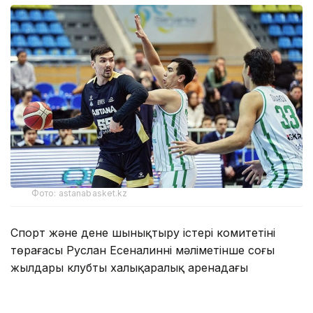
Фото: astanabasket.kz
Спорт және дене шынықтыру істері комитетінің
төрағасы Руслан Есеналиннің мәліметінше соңғы
жылдары клубтың халықаралық аренадағы
нәтижелері алға қойған міндеттері мен күткен
нәтижелерге сәйкес келмеді.