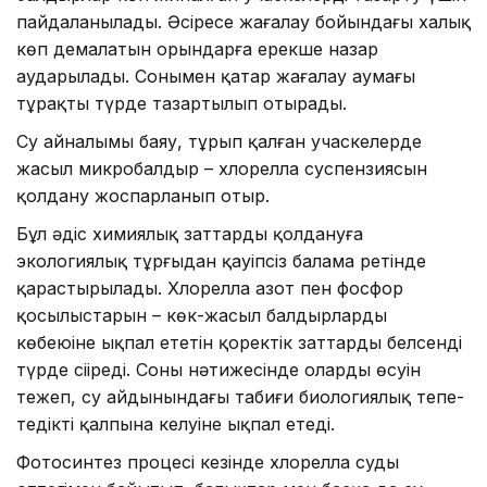
пайдаланылады. Әсіресе жағалау бойындағы халық
көп демалатын орындарға ерекше назар
аударылады. Сонымен қатар жағалау аумағы
тұрақты түрде тазартылып отырады.
Су айналымы баяу, тұрып қалған учаскелерде
жасыл микробалдыр – хлорелла суспензиясын
қолдану жоспарланып отыр.
Бұл әдіс химиялық заттарды қолдануға
экологиялық тұрғыдан қауіпсіз балама ретінде
қарастырылады. Хлорелла азот пен фосфор
қосылыстарын – көк-жасыл балдырлардың
көбеюіне ықпал ететін қоректік заттарды белсенді
түрде сіңіреді. Соның нәтижесінде олардың өсуін
тежеп, су айдынындағы табиғи биологиялық тепе-
теңдіктің қалпына келуіне ықпал етеді.
Фотосинтез процесі кезінде хлорелла суды