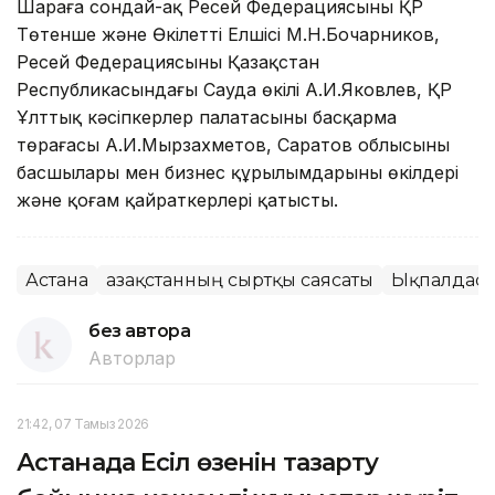
Шараға сондай-ақ Ресей Федерациясының ҚР
Төтенше және Өкілетті Елшісі М.Н.Бочарников,
Ресей Федерациясының Қазақстан
Республикасындағы Сауда өкілі А.И.Яковлев, ҚР
Ұлттық кәсіпкерлер палатасының басқарма
төрағасы А.И.Мырзахметов, Саратов облысының
басшылары мен бизнес құрылымдарының өкілдері
және қоғам қайраткерлері қатысты.
Астана
Қазақстанның сыртқы саясаты
Ықпалдаст
без автора
Авторлар
21:42, 07 Тамыз 2026
Астанада Есіл өзенін тазарту