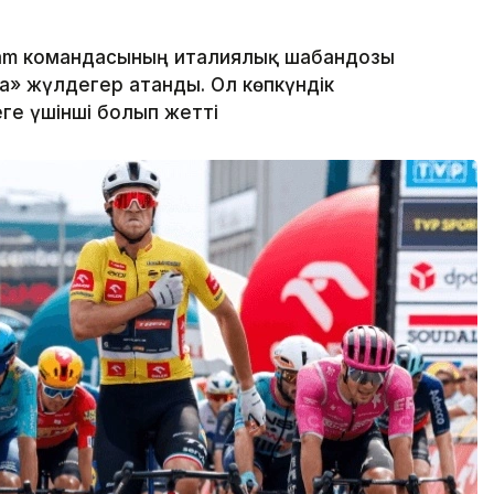
eam командасының италиялық шабандозы
» жүлдегер атанды. Ол көпкүндік
ге үшінші болып жетті