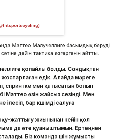
@tntsportscycling)
анда Маттео Малучеллиге басымдық беруді
әтіне дейін тактика өзгергенін айтты.
лучеллиге қолайлы болды. Сондықтан
 жоспарлаған едік. Алайда мәреге
іп, спринтке мен қатысатын болып
і Маттео өзін жайсыз сезінді. Мен
ілесіп, бар күшімді салуға
 оқу-жаттығу жиынынан кейін қол
ғыма да өте қуаныштымын. Ертеңнен
сталады. Біз команда үшін жұмысты