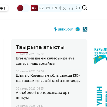
KZ
QZ
РУ
EN
中文
ق ز
ЎЗ
ORT
Тақырыпқа қатысты
06 тамыз 2026, 07:16
Бүгін еліміздің екі қаласында ауа
сапасы нашарлайды
06 тамыз 2026, 02:52
Шығыс Қазақстан облысында 130-
дан астам қоқыс үйіндісі анықталды
06 тамыз 2026, 01:25
Ақтөбедегі дөнерханада өрт
шықты
06 тамыз 2026, 01:10