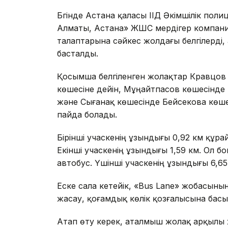
Бүгінде Астана қаласы ІІД Әкімшілік п
Алматы, Астана» ЖШС мердігер компания
талаптарына сәйкес жолдағы белгілерді
басталды.
Қосымша белгіленген жолақтар Кравцов
көшесіне дейін, Мұңайтпасов көшесінде 
және Сығанақ көшесінде Бейсекова көше
пайда болады.
Бірінші учаскенің ұзындығы 0,92 км құра
Екінші учаскенің ұзындығы 1,59 км. Ол б
автобус. Үшінші учаскенің ұзындығы 6,65 
Еске сала кетейік, «Bus Lane» жобасыны
жасау, қоғамдық көлік қозғалысына басы
Атап өту керек, аталмыш жолақ арқылы ж