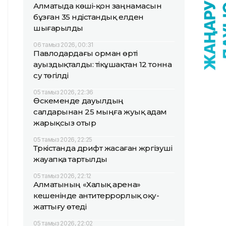
Алматыда көші-қон заңнамасын
бұзған 35 үндістандық елден
шығарылды
06 тамыз 2026, 00:31
Павлодардағы орман өрті
ауыздықталды: тікұшақтан 12 тонна
су төгілді
05 тамыз 2026, 22:36
Өскеменде дауылдың
салдарынан 25 мыңға жуық адам
жарықсыз отыр
05 тамыз 2026, 22:25
Түркістанда дрифт жасаған жүргізуші
жауапқа тартылды
05 тамыз 2026, 22:12
Алматының «Халық арена»
кешенінде антитеррорлық оқу-
жаттығу өтеді
05 тамыз 2026, 22:02