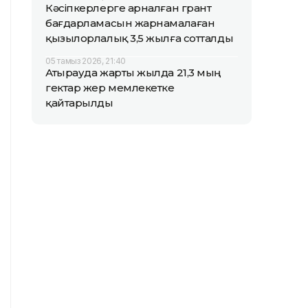
Кәсіпкерлерге арналған грант
бағдарламасын жарнамалаған
қызылорлалық 3,5 жылға сотталды
05 тамыз 2026, 21:40
Атырауда жарты жылда 21,3 мың
гектар жер мемлекетке
қайтарылды