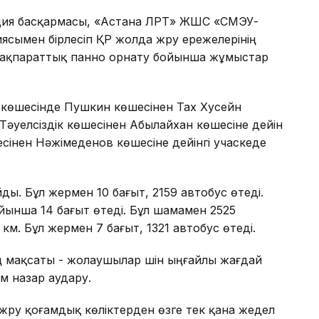
олиция басқармасы, «Астана ЛРТ» ЖШС «СМЭУ-
сымен бірлесіп ҚР жолда жүру ережелерінің
, ақпараттық панно орнату бойынша жұмыстар
 көшесінде Пушкин көшесінен Тах Хусейн
Тәуелсіздік көшесінен Абылайхан көшесіне дейін
сінен Нәжімеденов көшесіне дейінгі учаскеде
йды. Бұл жермен 10 бағыт, 2159 автобус өтеді.
ойынша 14 бағыт өтеді. Бұл шамамен 2525
км. Бұл жермен 7 бағыт, 1321 автобус өтеді.
ң мақсаты - жолаушылар үшін ыңғайлы жағдай
м назар аудару.
үру қоғамдық көліктерден өзге тек қана жедел