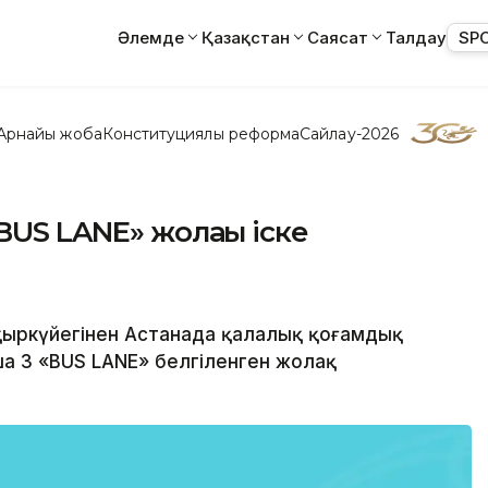
Әлемде
Қазақстан
Саясат
Талдау
SP
Арнайы жоба
Конституциялық реформа
Сайлау-2026
BUS LANE» жолағы іске
 қыркүйегінен Астанада қалалық қоғамдық
ша 3 «BUS LANE» белгіленген жолақ