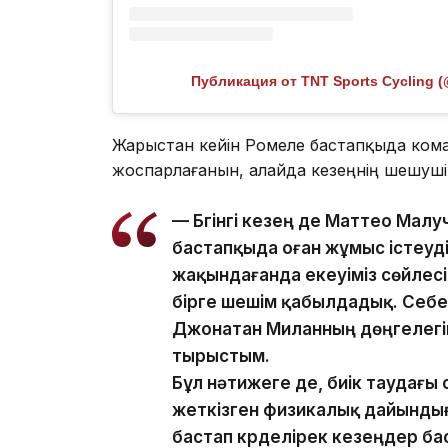
Публикация от TNT Sports Cycling (
Жарыстан кейін Ромеле бастапқыда ком
жоспарлағанын, алайда кезеңнің шешуші с
— Бүгінгі кезең де Маттео Ма
бастапқыда оған жұмыс істеуді
жақындағанда екеуіміз сөйлес
бірге шешім қабылдадық. Себеб
Джонатан Миланның дөңгелегіне 
тырыстым.
Бұл нәтижеге де, биік таудағы
жеткізген физикалық дайынды
бастап күрделірек кезеңдер ба