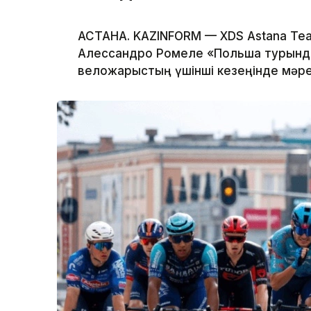
АСТАНА. KAZINFORM — XDS Astana T
Алессандро Ромеле «Польша турында
веложарыстың үшінші кезеңінде мәре