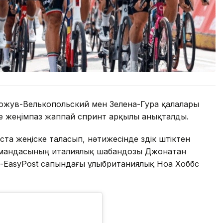
Гожув-Велькопольский мен Зелена-Гура қалалары
е жеңімпаз жаппай спринт арқылы анықталды.
та жеңіске таласып, нәтижесінде үздік үштіктен
k командасының италиялық шабандозы Джонатан
on-EasyPost сапындағы ұлыбританиялық Ноа Хоббс