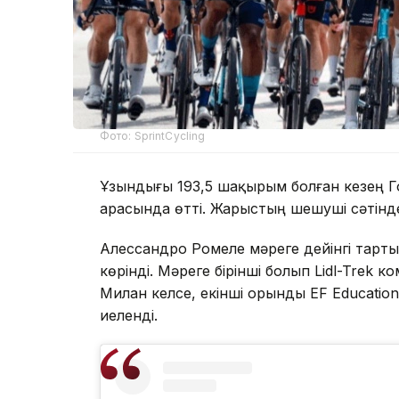
Фото: SprintCycling
Ұзындығы 193,5 шақырым болған кезең 
арасында өтті. Жарыстың шешуші сәтінд
Алессандро Ромеле мәреге дейінгі тартыс
көрінді. Мәреге бірінші болып Lidl-Tre
Милан келсе, екінші орынды EF Educati
иеленді.