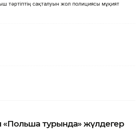
мыш тәртіптің сақталуын жол полициясы мұқият
ы «Польша турында» жүлдегер