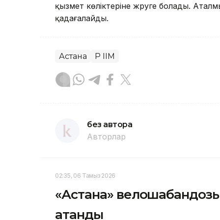
қызмет көліктеріне жүруге болады. Атал
қадағалайды.
Астана
ҚР ІІМ
без автора
Авторлар
02:35, 06 Тамыз 2026
«Астана» велошабандоз
атанды