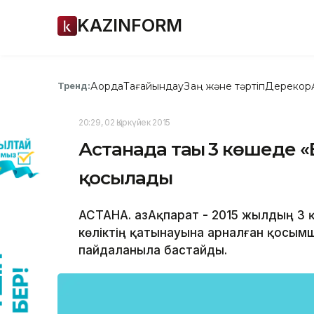
KAZINFORM
Ақорда
Тағайындау
Заң және тәртіп
Дерекқор
Тренд:
20:29, 02 Қыркүйек 2015
Астанада тағы 3 көшеде «
қосылады
АСТАНА. ҚазАқпарат - 2015 жылдың 3
көліктің қатынауына арналған қосым
пайдаланыла бастайды.