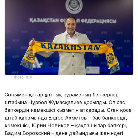
Фото: ҚТФ
Сонымен қатар ұлттық құраманың бапкерлер
штабына Нұрбол Жұмасқалиев қосылды. Ол бас
бапкердің көмекшісі қызметін атқарады. Оған қоса
штаб құрамында Елдос Ахметов – бас бапкердің
көмекшісі, Юрий Новиков – қақпашылар бапкері,
Вадим Боровский – дене дайындығы жөніндегі