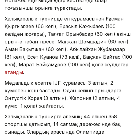
Нәтижесінде медальдар кестесінде олар
тоғызыншы орынға тұрақтады.
Халықаралық турнирде ел құрамасынан Ғұсман
Қырғызбаев (66 келі), Ерасыл Қажыбаев (100
келіден жоғары), Талғат Орынбасар (60 келі) екінші
орынға табан тіресе, Мағжан Шамшадин (60 келі),
Аман Бақытжан (60 келі), Абылайхан Жұбаназар
(81 келі), Есет Қуанов (73 келі), Бақжан Байтас (100
келі), Марат Байқамұров (100 келі) қола жүлдегер
атанды
.
Медальдық есепте IJF құрамасы 3 алтын, 2
күміспен көш бастады. Одан кейінгі орындарға
Оңтүстік Корея (3 алтын), Жапония (2 алтын, 4
күміс, 1 қола) жайғасты.
Халықаралық турнирге әлемнің 44 елінен 358
спортшы қатысып, 14 салмақ дәрежесінде бақ
сынады. Олардың арасында Олимпиада