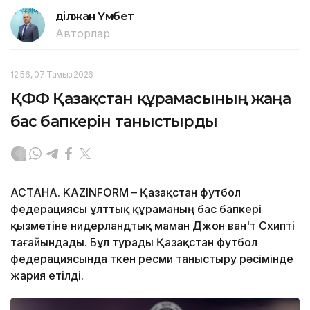
Әділжан Үмбет
Авторлар
12:56, 07 Тамыз 2026
ҚФФ Қазақстан құрамасының жаңа
бас бапкерін таныстырды
АСТАНА. KAZINFORM – Қазақстан футбол
федерациясы ұлттық құраманың бас бапкері
қызметіне нидерландтық маман Джон ван'т Схипті
тағайындады. Бұл турады Қазақстан футбол
федерациясында өткен ресми таныстыру рәсімінде
жария етілді.