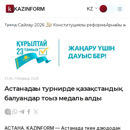
KAZINFORM
KZ
Сайлау-2026
Конституциялық реформа
Арнайы жо
Тренд:
21:45, 11 Мамыр 2025
Астанадағы турнирде қазақстандық
балуандар тоғыз медаль алды
АСТАНА. KAZINFORM — Астанада өткен дзюдодан