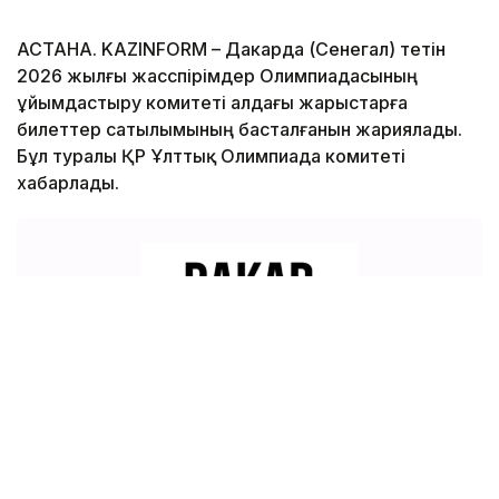
АСТАНА. KAZINFORM – Дакарда (Сенегал) өтетін
2026 жылғы жасөспірімдер Олимпиадасының
ұйымдастыру комитеті алдағы жарыстарға
билеттер сатылымының басталғанын жариялады.
Бұл туралы ҚР Ұлттық Олимпиада комитеті
хабарлады.
Фото: ҚР ҰОК