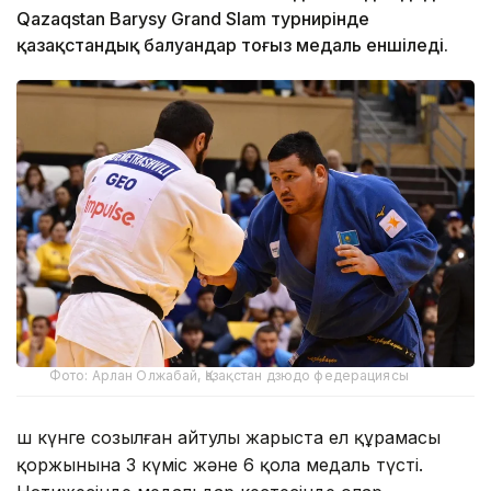
Qazaqstan Barysy Grand Slam турнирінде
қазақстандық балуандар тоғыз медаль еншіледі.
Фото: Арлан Олжабай, Қазақстан дзюдо федерациясы
Үш күнге созылған айтулы жарыста ел құрамасы
қоржынына 3 күміс және 6 қола медаль түсті.