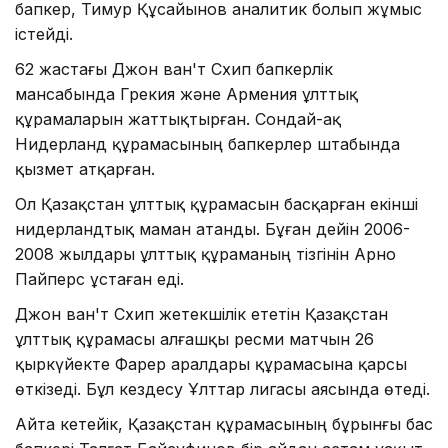
бапкер, Тимур Құсайынов аналитик болып жұмыс
істейді.
62 жастағы Джон ван'т Схип бапкерлік
мансабында Грекия және Армения ұлттық
құрамаларын жаттықтырған. Сондай-ақ
Нидерланд құрамасының бапкерлер штабында
қызмет атқарған.
Ол Қазақстан ұлттық құрамасын басқарған екінші
нидерландтық маман атанды. Бұған дейін 2006-
2008 жылдары ұлттық құраманың тізгінін Арно
Пайперс ұстаған еді.
Джон ван'т Схип жетекшілік ететін Қазақстан
ұлттық құрамасы алғашқы ресми матчын 26
қыркүйекте Фарер аралдары құрамасына қарсы
өткізеді. Бұл кездесу Ұлттар лигасы аясында өтеді.
Айта кетейік, Қазақстан құрамасының бұрынғы бас