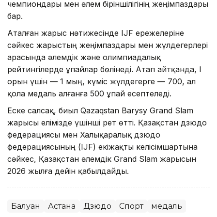
чемпиондары мен әлем біріншілігінің жеңімпаздары
бар.
Аталған жарыс нәтижесінде IJF ережелеріне
сәйкес жарыстың жеңімпаздары мен жүлдегерлері
арасында әлемдік және олимпиадалық
рейтингілерде ұпайлар бөлінеді. Атап айтқанда, І
орын үшін — 1 мың, күміс жүлдегерге — 700, ал
қола медаль алғанға 500 ұпай есептеледі.
Еске салсақ, биыл Qazaqstan Barysy Grand Slam
жарысы елімізде үшінші рет өтті. Қазақстан дзюдо
федерациясы мен Халықаралық дзюдо
федерациясының (IJF) екіжақты келісімшартына
сәйкес, Қазақстан әлемдік Grand Slam жарысын
2026 жылға дейін қабылдайды.
Балуан
Астана
Дзюдо
Спорт
медаль