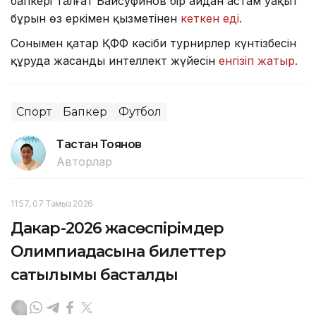
бапкері Талғат Байсуфинов бір айдан астам уақыт
бұрын өз еркімен қызметінен
кеткен еді.
Сонымен қатар ҚФФ кәсіби турнирлер күнтізбесін
құруда жасанды интеллект жүйесін
енгізіп жатыр.
Спорт
Бапкер
Футбол
Тастан Тоянов
Авторлар
11:57, 07 Тамыз 2026
Дакар-2026 жасөспірімдер
Олимпиадасына билеттер
сатылымы басталды