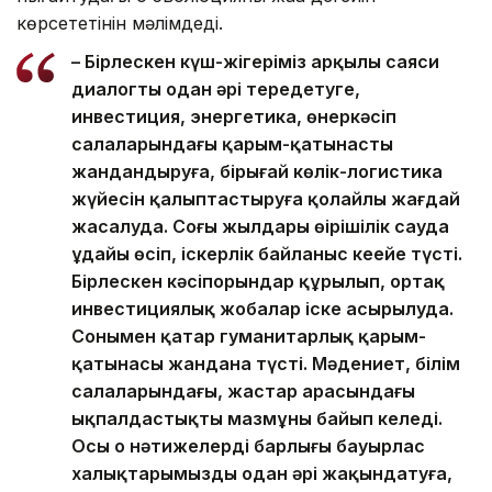
көрсететінін мәлімдеді.
– Бірлескен күш-жігеріміз арқылы саяси
диалогты одан әрі тереңдетуге,
инвестиция, энергетика, өнеркәсіп
салаларындағы қарым-қатынасты
жандандыруға, бірыңғай көлік-логистика
жүйесін қалыптастыруға қолайлы жағдай
жасалуда. Соңғы жылдары өңірішілік сауда
ұдайы өсіп, іскерлік байланыс кеңейе түсті.
Бірлескен кәсіпорындар құрылып, ортақ
инвестициялық жобалар іске асырылуда.
Сонымен қатар гуманитарлық қарым-
қатынасы жандана түсті. Мәдениет, білім
салаларындағы, жастар арасындағы
ықпалдастықтың мазмұны байып келеді.
Осы оң нәтижелердің барлығы бауырлас
халықтарымызды одан әрі жақындатуға,