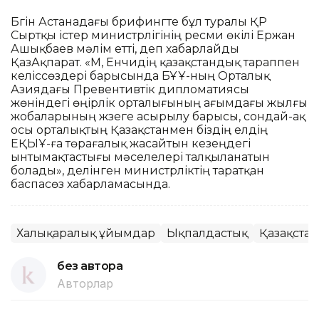
Бүгін Астанадағы брифингте бұл туралы ҚР
Сыртқы істер министрлігінің ресми өкілі Ержан
Ашықбаев мәлім етті, деп хабарлайды
ҚазАқпарат. «М, Енчидің қазақстандық тараппен
келіссөздері барысында БҰҰ-ның Орталық
Азиядағы Превентивтік дипломатиясы
жөніндегі өңірлік орталығының ағымдағы жылғы
жобаларының жүзеге асырылу барысы, сондай-ақ
осы орталықтың Қазақстанмен біздің елдің
ЕҚЫҰ-ға төрағалық жасайтын кезеңдегі
ынтымақтастығы мәселелері талқыланатын
болады», делінген министрліктің таратқан
баспасөз хабарламасында.
Халықаралық ұйымдар
Ықпалдастық
Қазақстан
без автора
Авторлар