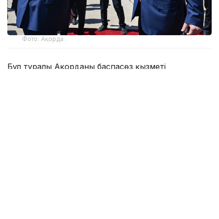
Фото: Ақорда
Бұл туралы Ақорданың баспасөз қызметі
хабарлады.