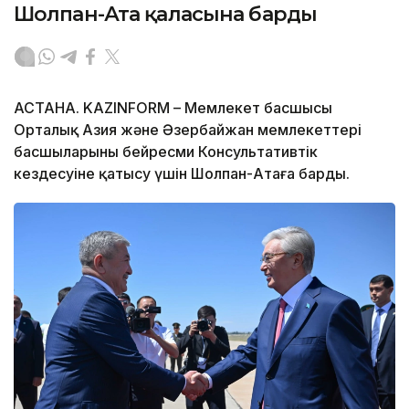
Шолпан-Ата қаласына барды
АСТАНА. KAZINFORM – Мемлекет басшысы
Орталық Азия және Әзербайжан мемлекеттері
басшыларының бейресми Консультативтік
кездесуіне қатысу үшін Шолпан-Атаға барды.