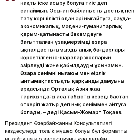
нақты іске асыру болуға тиіс деп
санаймын. Осыған байланысты достық пен
тату көршілікті одан әрі нығайтуға, сауда-
экономикалық, мәдени-гуманитарлық
қарым-қатынасты бекемдеуге
бағытталған ұзақмерзімді өзара
ықпалдастығымыздың анық бағдарлары
көрсетілген іс-шаралар жоспарын
әзірлеуді және қабылдауды ұсынамын.
Өзара сенімнің нығаюы мен өңірлік
ынтымақтастықтың қарқынды дамуының
арқасында Орталық Азия жаңа
тарихындағы аса табысты кезеңді бастан
өткеріп жатыр деп нық сеніммен айтуға
болады, – деді Қасым-Жомарт Тоқаев.
Президент Әзербайжанның Консультативті
кездесулердің толық мүшесі болуы бұл форматты
нығайтудағы оң эволюцияның жаңа деңгейін