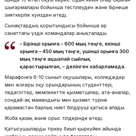
шығармалары бойынша тестілеуден және бірнеше
зияткерлік куизден өтеді.
Сынақтардың қорытындысы бойынша әр
санаттағы үздік командалар анықталады.
– Бірінші орынға – 600 мың теңге, екінші
орынға – 450 мың теңге, үшінші орынға 300
мың теңге ақшалай сыйлық
қарастырылған, – делінген хабарламада.
Марафонға 6-10 сынып оқушылары, колледждер
мен жоғары оқу орындарының студенттері,
педагогтер, мемлекеттік қызметшілер, ата-аналар,
сондай-ақ мамандығы мен қызмет түріне
қарамастан барлық ниет білдіруші қатыса алады.
Жоба қазақ және орыс тілдерінде өтеді.
Қатысушыларды тіркеу биыл қыркүйек айында