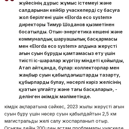
жүйесінің дұрыс жұмыс істемеуі және
салдарынан кейбір учаскелерді су басуға
жол берілгені үшін «Elorda eco system»
директоры Тимур Шоданов қызметінен
босатылды. Отын-энергетика кешені және
коммуналдық шаруашылық басқармасы
мен «Elorda eco system» алдына жерүсті
ағын суын бұруды қамтамасыз ету үшін
тиісті іс-шаралар жүргізу міндеті қойылды,
Атап айтқанда, бұлар: коллекторлар мен
жаңбыр суын қабылдағыштарды тазарту,
құбырларды булау, нөсерлі кәріз желісінің
қуатын ұлғайту және тағы басқалары», -
делінген әкімдік мәліметінде.
Әкімдік ақпаратына сәйкес, 2023 жылы жерүсті ағын
суын бұру үшін нөсер суын қабылдайтын 2,5 км
магистральды желі салу жоспарланып отыр.
Осыған дейін 200-ден астам проблемалы учаскеде