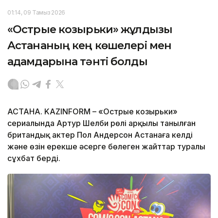
01:14, 09 Тамыз 2026
«Острые козырьки» жұлдызы
Астананың кең көшелері мен
адамдарына тәнті болды
АСТАНА. KAZINFORM – «Острые козырьки»
сериалында Артур Шелби рөлі арқылы танылған
британдық актер Пол Андерсон Астанаға келді
және өзін ерекше әсерге бөлеген жайттар туралы
сұхбат берді.