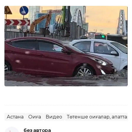
Астана
Оқиға
Видео
Төтенше оқиғалар, апаттар
без автора