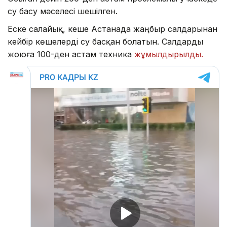
су басу мәселесі шешілген.
Еске салайық, кеше Астанада жаңбыр салдарынан
кейбір көшелерді су басқан болатын. Салдарды
жоюға 100-ден астам техника
жұмылдырылды.