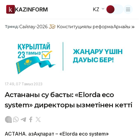
KAZINFORM
KZ
Сайлау-2026
Конституциялық реформа
Арнайы жо
Тренд:
17:49, 07 Тамыз 2023
Астананы су басты: «Elorda eco
system» директоры қызметінен кетті
АСТАНА. ҚазАқпарат – «Elorda eco system»