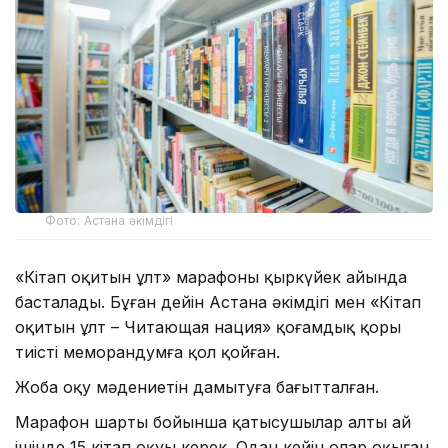
Фото: Астана әкімдігі
«Кітап оқитын ұлт» марафоны қыркүйек айында
басталады. Бұған дейін Астана әкімдігі мен «Кітап
оқитын ұлт – Читающая нация» қоғамдық қоры
тиісті меморандумға қол қойған.
Жоба оқу мәдениетін дамытуға бағытталған.
Марафон шарты бойынша қатысушылар алты ай
ішінде 15 кітап оқуы керек. Одан кейін олар оқыған