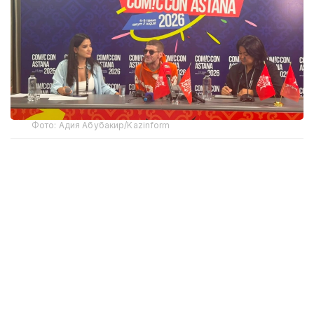
Фото: Адия Абубакир/Kazinform
Comic Con Astana фестивалінде өткен баспасөз
мәслихатында актерден Қазақстанда тосын
көрінген немесе мәдени алшақтықтар туралы
сұрақ қойылды. Андерсонның айтуынша, ешбір
мәдени алшақтықты сезінбеген. Дегенмен
Астананың кең көпжолақты көшелері мен
жергілікті тұрғындардың сыпайы қарым-қатынасы
ерекше назар аударарлық екенін айтты.