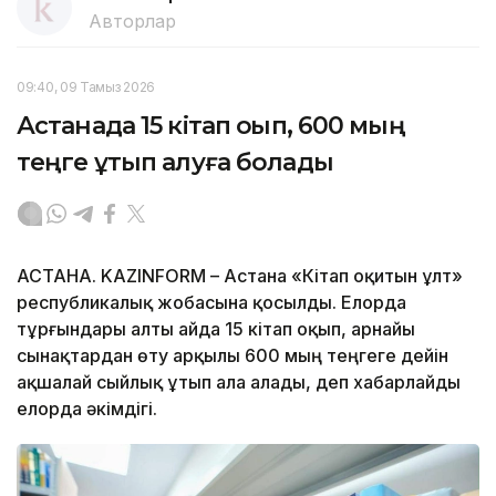
Авторлар
09:40, 09 Тамыз 2026
Астанада 15 кітап оқып, 600 мың
теңге ұтып алуға болады
АСТАНА. KAZINFORM – Астана «Кітап оқитын ұлт»
республикалық жобасына қосылды. Елорда
тұрғындары алты айда 15 кітап оқып, арнайы
сынақтардан өту арқылы 600 мың теңгеге дейін
ақшалай сыйлық ұтып ала алады, деп хабарлайды
елорда әкімдігі.