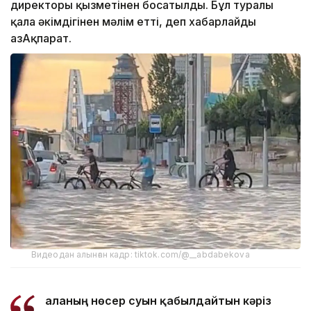
директоры қызметінен босатылды. Бұл туралы
қала әкімдігінен мәлім етті, деп хабарлайды
ҚазАқпарат.
Видеодан алынған кадр: tiktok.com/@__abdabekova
Қаланың нөсер суын қабылдайтын кәріз