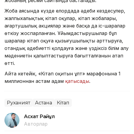
жобаның ресми сайтында басталады.
Жоба аясында күзде елордада әдеби кездесулер,
жалпыхалықтық кітап оқулар, кітап жобалары,
ағартушылық акциялар және басқа да іс-шаралар
өткізу жоспарланған. Ұйымдастырушылар бұл
шаралар кітап оқуға қызығушылықты арттыруға,
отандық әдебиетті қолдауға және үздіксіз білім алу
мәдениетін қалыптастыруға бағытталғанын атап
өтті.
Айта кетейік, «Кітап оқитын ұлт» марафонына 1
миллионнан астам адам
қатысады
.
Руханият
Астана
Кітап
Асхат Райқұл
Авторлар