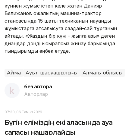
күннен жұмыс істеп келе жатқан Данияр
Белижанов қожалықтың машина-трактор
стансасында 15 шақты техниканың науқандық
жұмыстарға атсалысуға сақадай-сай тұрғанын
айтады. «Жаздың бір күні - жылға азық» деген
диқандар дәнді ысырапсыз жинау барысында
тындырымды еңбек етуде.
Аймақ
Ауыл шаруашылығы
Алматы облысы
без автора
Авторлар
07:30, 06 Тамыз 2026
Бүгін еліміздің екі қаласында ауа
сапасы нашарлайды