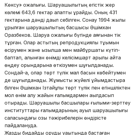
Көксу» қожалығы. Шаруашылықтың егістік жер
көлемі 643,6 гектар алқапты құрайды. Оның 431
гектарына дәнді дақыл себілген. Сонау 1994 жылы
құрылған шаруашылықтың басшысы Әшімхан
Оразбеков. Шаруа қожалығы бүгінде аяғынан тік
тұрған. Олар астықтың репродукциялы тұқымын
өсірумен және қызылша мен майбұршақты күтіп-
баптап, алынған өнімді келісімшарт арқылы қайта
өңдеу орындарына өткізумен шұғылданады.
Сондай-ақ, олар төрт түлік мал басын көбейтумен
де шұғылданады. Жұмысты жүйелі ұйымдастыра
білген Әшімхан Ізтайұлы төрт түлік пен егіншіліктен
мол өнім алу жайын ғалымдармен ақылдасып
отырады. Шаруашылық басшылары ғылыми-зерттеу
институттары ғалымдарының ауыл шаруашылығы
саласындағы озық тәжірибелерін өндірісте
пайдалануда.
Жаздық бидайды оруды уақытында бастаған