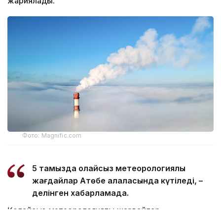
жариялады.
Фото: Magnific.com
5 тамызда қолайсыз метеорологиялық
жағдайлар Ақтөбе қалаласында күтіледі, –
делінген хабарламада.
Қолайсыз метеорологиялық жағдайлар –