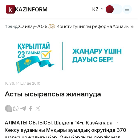
KAZINFORM
KZ
Сайлау-2026
Конституциялық реформа
Арнайы жо
Тренд:
16:36, 14 Шілде 2010
Астық ысырапсыз жиналуда
АЛМАТЫ ОБЛЫСЫ. Шілденің 14-і. ҚазАқпарат -
Көксу ауданының Мұқыры ауылдық округінде 370
шаруа қожалығы бар. Оның барлығы дерлік мал