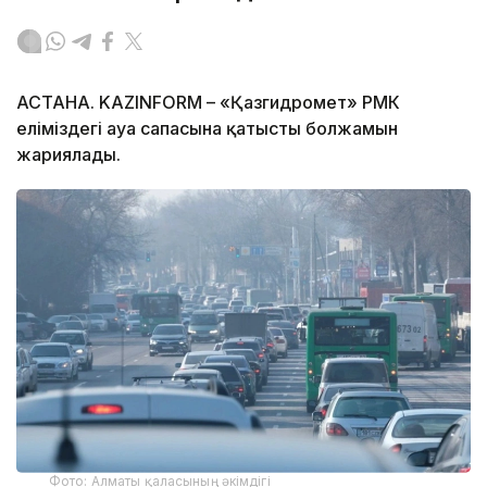
АСТАНА. KAZINFORM – «Қазгидромет» РМК
еліміздегі ауа сапасына қатысты болжамын
жариялады.
Фото: Алматы қаласының әкімдігі