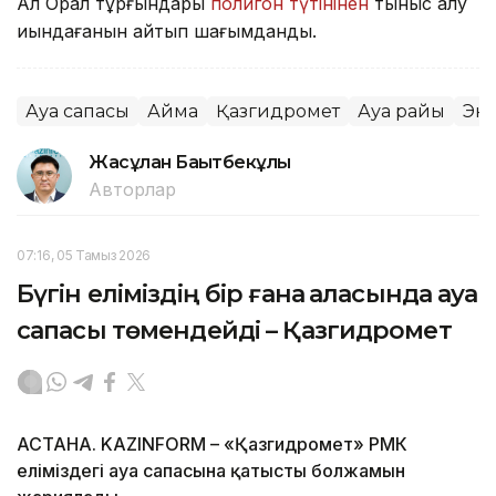
Ал Орал тұрғындары
полигон түтінінен
тыныс алу
қиындағанын айтып шағымданды.
Ауа сапасы
Аймақ
Қазгидромет
Ауа райы
Эк
Жасұлан Бақытбекұлы
Авторлар
07:16, 05 Тамыз 2026
Бүгін еліміздің бір ғана қаласында ауа
сапасы төмендейді – Қазгидромет
АСТАНА. KAZINFORM – «Қазгидромет» РМК
еліміздегі ауа сапасына қатысты болжамын