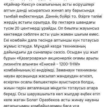
«Қайнар-Көксу» қожалығының астық өсірушілері
алтын дәнді ысырапсыз жинап алу барысында
тынбай еңбектенуде. Дәннің бүйірі тоқ. Әзірге тәлімі
жердің астығы орылуда. Әр гектарға шаққандағы
түсім 20 центнерді құрайды. Ол биылғы жауынсыз
көктемде себілген астық үшін жаман шығым емес.
Екі комбайн дала төсінде алтыншы күн тоқтаусыз
жұмыс істеуде. Мұндай кезде техниканың
дайындығы да сыналары сөзсіз. Осыдан үш жыл
бұрын «Қазагроқаржы» акционерлік қоғамы арқылы
лизингіге алынған «Енисей - 1200-1НМ»
комбайнының ісі өндірімді. Заманауи техниканы
науқан қарсаңында жақсылап жөндеуден өткізіп,
ескірген қосалқы бөлшектерін ауыстырса болды,
жиын-терін аяқталғанша міндетін тоқтаусыз атқара
береді. Осы шаруашылықта көп жылдар еңбек етіп
келе жатқан Болат Оразбеков астық жинау науқаны
аяқталысымен комбайндармен басқа ұсақ