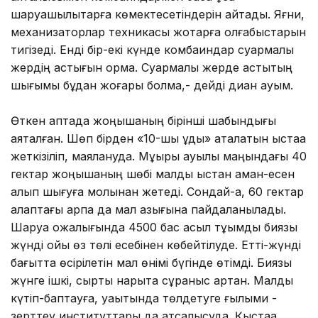
шаруашылықтарға көмектесетіндерін айтады. Яғни,
механизаторлар техникасы жоқтарға қолғабыстарын
тигізеді. Енді бір-екі күнде комбаиндар суармалы
жердің астығын ормақ. Суармалы жерде астықтың
шығымы бұдан жоғары болмақ,- дейді диқан қауым.
Өткен аптада жоңышқаның бірінші шабындығы
аяқталған. Шөп бірден «10-шы құдық» аталатын қыстаққа
жеткізіліп, маялануда. Мұқыры ауылы маңындағы 40
гектар жоңышқаның шөбі малды қыстан аман-есен
алып шығуға молынан жетеді. Сондай-ақ, 60 гектар
алқаптағы арпа да мал азығына пайдаланылады.
Шаруа қожалығында 4500 бас асыл тұқымды биязы
жүнді қойы өз төлі есебінен көбейтілуде. Етті-жүнді
бағытта өсірілетін мал өнімі бүгінде өтімді. Биязы
жүнге ішкі, сыртқы нарықта сұраныс артқан. Малды
күтіп-баптауға, уақытында төлдетуге ғылыми -
зерттеу институттары да атсалысуда. Қыстаққа