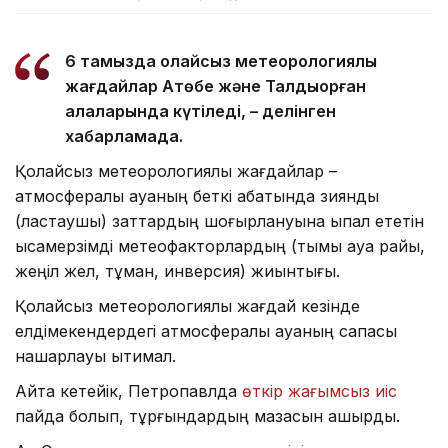
6 тамызда қолайсыз метеорологиялық
жағдайлар Ақтөбе және Талдықорған
қалаларында күтіледі, – делінген
хабарламада.
Қолайсыз метеорологиялық жағдайлар –
атмосфералық ауаның беткі қабатында зиянды
(ластаушы) заттардың шоғырлануына ықпал ететін
қысқамерзімді метеофакторлардың (тымық ауа райы,
жеңіл жел, тұман, инверсия) жиынтығы.
Қолайсыз метеорологиялық жағдай кезінде
елдімекендердегі атмосфералық ауаның сапасы
нашарлауы ықтимал.
Айта кетейік, Петропавлда
өткір жағымсыз иіс
пайда болып, тұрғындардың мазасын қашырды.