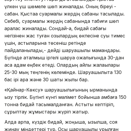
үлкен үш шөмеле шөп жиналады. Оның біреуі -
сабан. Қыстаққа суармалы жердің сабаны тасылады.
Себебі, суармалы жердің сабанында табиғи шөп
аралас жиналады. Сондай-ақ, бидай сабағы
негізінен жас туған қозылардың өкпесіне суық тимес
үшін, астыларына төсеніш ретінде
пайдаланылады,- дейді шаруашылық мамандары.
Бүгінде аталмыш іргелі шаруа қожалығында 30-дан
аса адам еңбек етеді. Олардың айлық жалақылары
25-30 мың теңгенің көлемінде. Шаруашылықта 130
бас ірі қара және 30 шақты жылқы бар.
«Қайнар-Көксу» шаруашылығының қырманында
қызу тірлік. Бүгінгі күнгі мәлімет бойынша қамбаға 150
тонна бидай тасымалданған. Астықты кептіріп,
сұрыптау жұмыстары жүріп жатыр.
Алда арпа, күздік бидай, жоңышқа, қызылша, соя
жинау міндеттері тұр. Осы шаруашылық құрылған