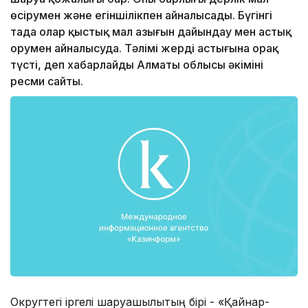
өсірумен және егіншілікпен айналысады. Бүгінгі
таңда олар қыстық мал азығын дайындау мен астық
орумен айналысуда. Тәлімі жердің астығына орақ
түсті, деп хабарлайды Алматы облысы әкімінің
ресми сайты.
Округтегі іргелі шаруашылықтың бірі - «Қайнар-