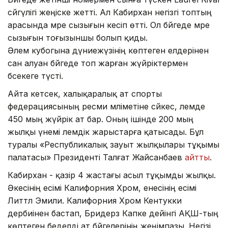
сәйгүлігі жеңіске жетті. Ал Кабирхан негізгі топтың
арасында мәре сызығын кесіп өтті. Ол бәйгеде мәре
сызығын тоғызыншы болып қиды.
Әлем кубогына дүниежүзінің көптеген елдерінен
сан алуан бәйгеде топ жарған жүйріктермен
бәсекеге түсті.
Айта кетсек, халықаралық ат спорты
федерациясының ресми мәліметіне сәйкес, әлемде
450 мың жүйрік ат бар. Оның ішінде 200 мың
жылқы үнемі әлемдік жарыстарға қатысады. Бұл
туралы «Республикалық зауыт жылқылары тұқымы
палатасы» Президенті Талғат Жайсанбаев
айтты
.
Кабирхан - қазір 4 жастағы асыл тұқымды жылқы.
Әкесінің есімі Калифорния Хром, енесінің есімі
Литтл Эмили. Калифорния Хром Кентукки
дербиінен бастап, Бридерз Капке дейінгі АҚШ-тың
көптеген беделді ат бәйгелерінің жеңімпазы. Негізі