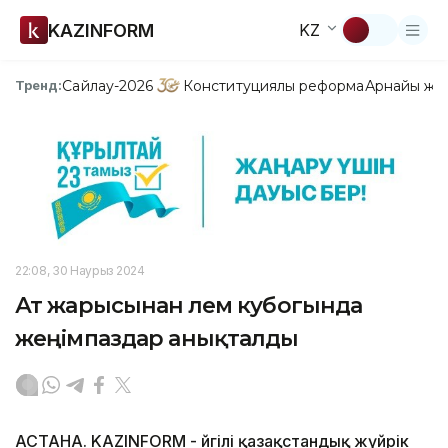
KAZINFORM
KZ
Сайлау-2026
Конституциялық реформа
Арнайы жо
Тренд:
22:08, 30 Наурыз 2024
Ат жарысынан әлем кубогында
жеңімпаздар анықталды
АСТАНА. KAZINFORM - Әйгілі қазақстандық жүйрік