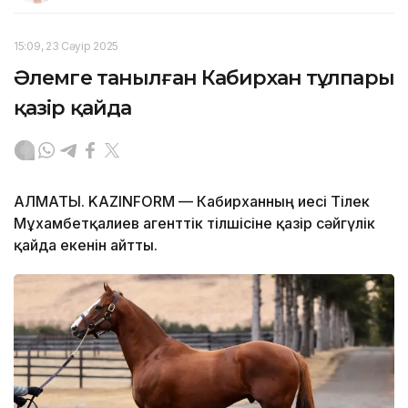
15:09, 23 Сәуір 2025
Әлемге танылған Кабирхан тұлпары
қазір қайда
АЛМАТЫ. KAZINFORM — Кабирханның иесі Тілек
Мұхамбетқалиев агенттік тілшісіне қазір сәйгүлік
қайда екенін айтты.