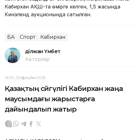
Кабирхан АҚШ-та өмірге келген, 1,5 жасында
Кинэленд аукционында сатылған.
БАӘ
Спорт
Кабирхан
Әділжан Үмбет
Авторлар
14:20, 02 Қыркүйек 2025
Қазақтың сәйгүлігі Кабирхан жаңа
маусымдағы жарыстарға
дайындалып жатыр