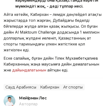
көрермендердің оны Қазақстанда көретін
мүмкіндігі жоқ, - деді тұлпар иесі.
Айта кетейік, Кабирхан – әлемдік деңгейдегі атақты
жарыстарда топ жарған, Дубайдағы беделді
бәйгелерде жүлде алған қазақ жылқысы. Ол бұған
дейін Al Maktoum Challenge додасында 1 миллион
долларлық жүлдені иеленіп, Қазақстанның ат
спорты тарихындағы үлкен жетістікке қол
жеткізген еді.
Еске салайық, бұған дейін Тілек Мұхамбетқалиев
Кабирханның жаңа маусымға дейін демалатынын
және
дайындалатынын
айтқан еді.
Сауд Арабиясы
Кабирхан
Ат спорты
Мейірман Лес
Авторлар