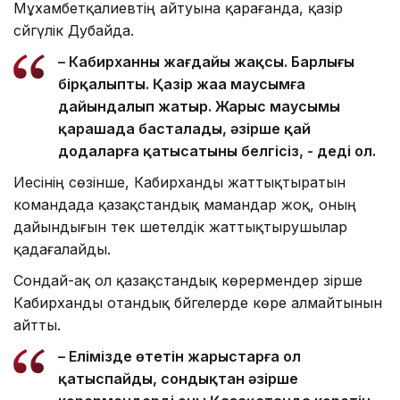
Мұхамбетқалиевтің айтуына қарағанда, қазір
сәйгүлік Дубайда.
– Кабирханның жағдайы жақсы. Барлығы
бірқалыпты. Қазір жаңа маусымға
дайындалып жатыр. Жарыс маусымы
қарашада басталады, әзірше қай
додаларға қатысатыны белгісіз, - деді ол.
Иесінің сөзінше, Кабирханды жаттықтыратын
командада қазақстандық мамандар жоқ, оның
дайындығын тек шетелдік жаттықтырушылар
қадағалайды.
Сондай-ақ ол қазақстандық көрермендер әзірше
Кабирханды отандық бәйгелерде көре алмайтынын
айтты.
– Елімізде өтетін жарыстарға ол
қатыспайды, сондықтан әзірше