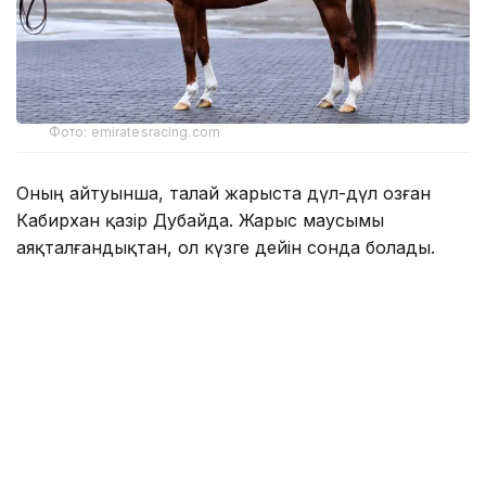
Фото: emiratesracing.com
Оның айтуынша, талай жарыста дүл-дүл озған
Кабирхан қазір Дубайда. Жарыс маусымы
аяқталғандықтан, ол күзге дейін сонда болады.
Жаңа маусымға дейін демалады және
дайындалады.
— Жағдайы жақсы, — деді Тілек
Мұхамбетқалиев.
Еске салайық, былтыр 12 қаңтарда Дубайдағы
Мейдан ипподромында өткен беделді бәйгеде
қазақстандық Кабирхан есімді тұлпар
жеңіске