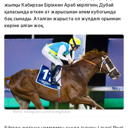
жылқы Кабирхан Біріккен Араб Әмірлігінің Дубай
қаласында өткен ат жарысынан әлем кубогында
бақ сынады. Аталған жарыста ол жүлделі орыннан
көріне алған жоқ.
Фото: instagram.com/racingdubai
Бәйгеде жетінші номермен сынға түскен Laurel Rival