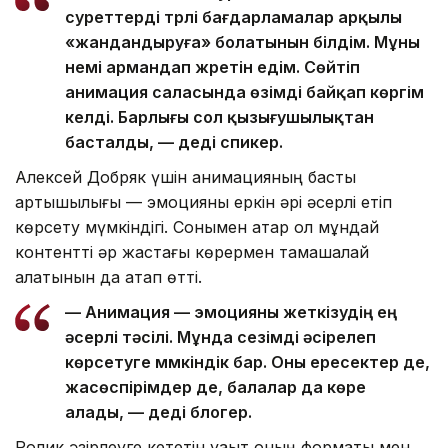
суреттерді түрлі бағдарламалар арқылы
«жандандыруға» болатынын білдім. Мұны
үнемі армандап жүретін едім. Сөйтіп
анимация саласында өзімді байқап көргім
келді. Барлығы сол қызығушылықтан
басталды, — деді спикер.
Алексей Добряк үшін анимацияның басты
артықшылығы — эмоцияны еркін әрі әсерлі етіп
көрсету мүмкіндігі. Сонымен қатар ол мұндай
контентті әр жастағы көрермен тамашалай
алатынын да атап өтті.
— Анимация — эмоцияны жеткізудің ең
әсерлі тәсілі. Мұнда сезімді әсірелеп
көрсетуге мүмкіндік бар. Оны ересектер де,
жасөспірімдер де, балалар да көре
алады, — деді блогер.
Ролик әзірлеуге кететін уақыт оның форматы мен