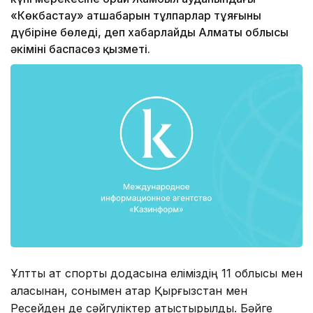
«Көкбастау» атшабарын тұлпарлар тұяғының
дүбіріне бөледі, деп хабарлайды Алматы облысы
әкімінің баспасөз қызметі.
Ұлттық ат спорты додасына еліміздің 11 облысы мен
қаласынан, сонымен қатар Қырғызстан мен
Ресейден де сәйгүліктер қатыстырылды. Бәйге