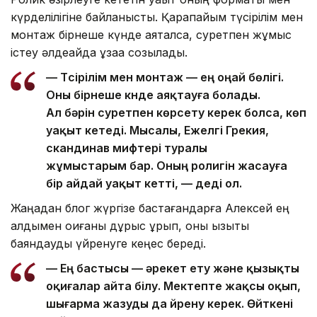
күрделілігіне байланысты. Қарапайым түсірілім мен
монтаж бірнеше күнде аяқталса, суретпен жұмыс
істеу әлдеқайда ұзаққа созылады.
— Түсірілім мен монтаж — ең оңай бөлігі.
Оны бірнеше күнде аяқтауға болады.
Ал бәрін суретпен көрсету керек болса, көп
уақыт кетеді. Мысалы, Ежелгі Грекия,
скандинав мифтері туралы
жұмыстарым бар. Оның ролигін жасауға
бір айдай уақыт кетті, — деді ол.
Жаңадан блог жүргізе бастағандарға Алексей ең
алдымен оқиғаны дұрыс құрып, оны қызықты
баяндауды үйренуге кеңес береді.
— Ең бастысы — әрекет ету және қызықты
оқиғалар айта білу. Мектепте жақсы оқып,
шығарма жазуды да үйрену керек. Өйткені