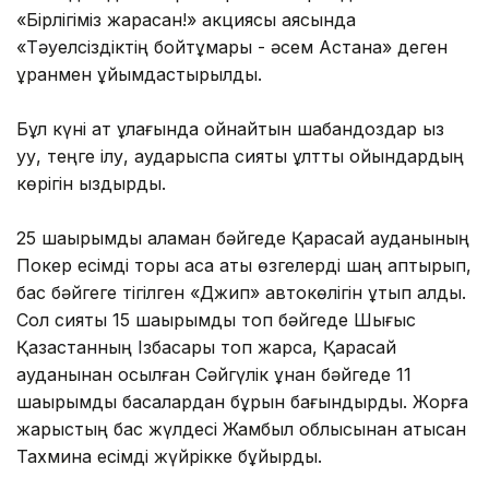
«Бірлігіміз жарасқан!» акциясы аясында
«Тәуелсіздіктің бойтұмары - әсем Астана» деген
ұранмен ұйымдастырылды.
Бұл күні ат құлағында ойнайтын шабандоздар қыз
қуу, теңге ілу, аударыспақ сияқты ұлттық ойындардың
көрігін қыздырды.
25 шақырымдық аламан бәйгеде Қарасай ауданының
Покер есімді торы қасқа аты өзгелерді шаң қаптырып,
бас бәйгеге тігілген «Джип» автокөлігін ұтып алды.
Сол сияқты 15 шақырымдық топ бәйгеде Шығыс
Қазақстанның Ізбасары топ жарса, Қарасай
ауданынан қосылған Сәйгүлік құнан бәйгеде 11
шақырымды басқалардан бұрын бағындырды. Жорға
жарыстың бас жүлдесі Жамбыл облысынан қатысқан
Тахмина есімді жүйрікке бұйырды.