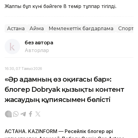
Жалпы бұл күні бәйгеге 8 темір тұлпар тігілді.
Астана
Аймақ
Мемлекеттік бағдарлама
Спорт
без автора
Авторлар
16:30, 07 Тамыз 2026
«Әр адамның өз оқиғасы бар»:
блогер Dobryak қызықты контент
жасаудың құпиясымен бөлісті
АСТАНА. KAZINFORM — Ресейлік блогер әрі