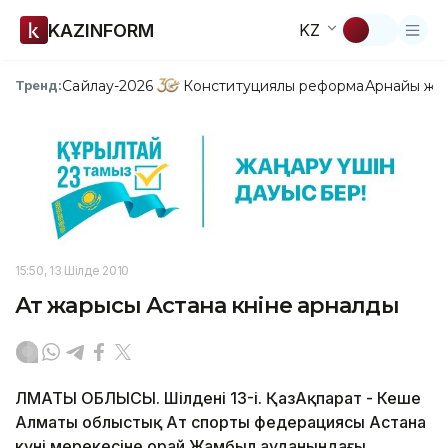
KAZINFORM
KZ
Сайлау-2026
Конституциялық реформа
Арнайы жо
Тренд:
15:50, 13 Шілде 2010
Ат жарысы Астана күніне арналды
ЛМАТЫ ОБЛЫСЫ. Шілденің 13-і. ҚазАқпарат - Кеше
Алматы облыстық Ат спорты федерациясы Астана
күні мерекесіне орай Жамбыл ауданындағы