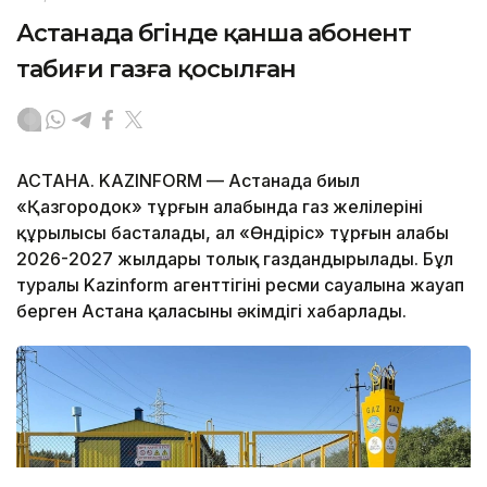
Астанада бүгінде қанша абонент
табиғи газға қосылған
АСТАНА. KAZINFORM — Астанада биыл
«Қазгородок» тұрғын алабында газ желілерінің
құрылысы басталады, ал «Өндіріс» тұрғын алабы
2026-2027 жылдары толық газдандырылады. Бұл
туралы Kazinform агенттігінің ресми сауалына жауап
берген Астана қаласының әкімдігі хабарлады.