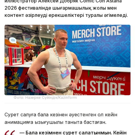
иллюстратор Алексей Добряк Comic Con Astana
2026 фестивалінде шығармашылық жолы мен
контент әзірлеудің ерекшеліктері туралы әңгімеледі.
Фото: Назерке Сүйіндік/Kazinform
Сурет салуға бала кезінен әуестенген ол кейін
анимацияға қызығушылық таныта бастаған.
— Бала кезімнен сурет салатынмын. Кейін