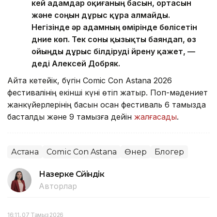
кей адамдар оқиғаның басын, ортасын
және соңын дұрыс құра алмайды.
Негізінде әр адамның өмірінде бөлісетін
дүние көп. Тек соны қызықты баяндап, өз
ойыңды дұрыс білдіруді үйрену қажет, —
деді Алексей Добряк.
Айта кетейік, бүгін Comic Con Astana 2026
фестивалінің екінші күні өтіп жатыр. Поп-мәдениет
жанкүйерлерінің басын қосқан фестиваль 6 тамызда
басталды және 9 тамызға дейін
жалғасады
.
Астана
Comic Con Astana
Өнер
Блогер
Назерке Сүйіндік
Авторлар
16:11, 07 Тамыз 2026