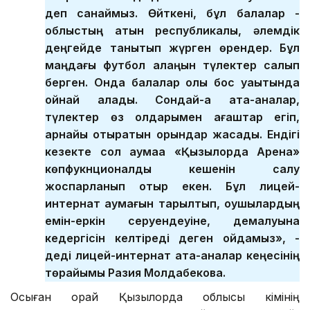
деп санаймыз. Өйткені, бұл балалар -
облыстың атын республикалық, әлемдік
деңгейде танытып жүрген өрендер. Бұл
маңдағы футбол алаңын түлектер салып
берген. Онда балалар қолы бос уақытында
ойнай алады. Сондай-ақ ата-аналар,
түлектер өз қолдарымен ағаштар егіп,
арнайы отыратын орындар жасады. Ендігі
кезекте сол аумаққа «Қызылорда Арена»
көпфукнционалды кешенін салу
жоспарланып отыр екен. Бұл лицей-
интернат аумағын тарылтып, оқушылардың
емін-еркін серуендеуіне, демалуына
кедергісін келтіреді деген ойдамыз», -
деді лицей-интернат ата-аналар кеңесінің
төрайымы Разия Молдабекова.
Осыған орай Қызылорда облысы әкімінің