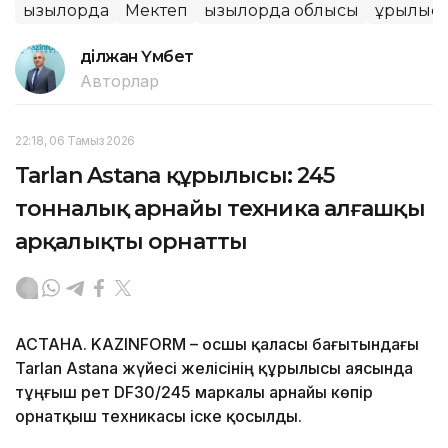
Қызылорда
Мектеп
Қызылорда облысы
Құрылыс
Әділжан Үмбет
Авторлар
22:18, 06 Тамыз 2026
Tarlan Astana құрылысы: 245
тонналық арнайы техника алғашқы
арқалықты орнатты
АСТАНА. KAZINFORM – Қосшы қаласы бағытындағы
Tarlan Astana жүйесі желісінің құрылысы аясында
тұңғыш рет DF30/245 маркалы арнайы көпір
орнатқыш техникасы іске қосылды.