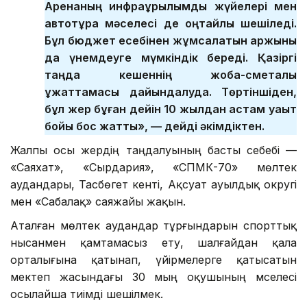
Аренаның инфрақұрылымдық жүйелері мен
автотұрақ мәселесі де оңтайлы шешіледі.
Бұл бюджет есебінен жұмсалатын қаржыны
да үнемдеуге мүмкіндік береді. Қазіргі
таңда кешеннің жоба-сметалық
құжаттамасы дайындалуда. Төртіншіден,
бұл жер бұған дейін 10 жылдан астам уақыт
бойы бос жатты», — дейді әкімдіктен.
Жалпы осы жердің таңдалуының басты себебі —
«Саяхат», «Сырдария», «СПМК-70» мөлтек
аудандары, Тасбөгет кенті, Ақсуат ауылдық округі
мен «Сабалақ» саяжайы жақын.
Аталған мөлтек аудандар тұрғындарын спорттық
нысанмен қамтамасыз ету, шалғайдан қала
орталығына қатынап, үйірмелерге қатысатын
мектеп жасындағы 30 мың оқушының мәселесі
осылайша тиімді шешілмек.