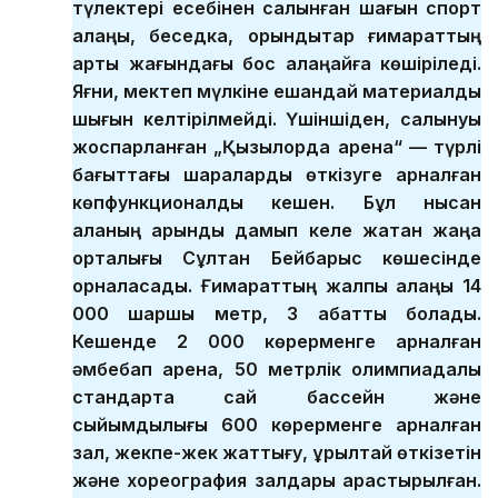
түлектері есебінен салынған шағын спорт
алаңы, беседка, орындықтар ғимараттың
артқы жағындағы бос алаңқайға көшіріледі.
Яғни, мектеп мүлкіне ешқандай материалдық
шығын келтірілмейді. Үшіншіден, салынуы
жоспарланған „Қызылорда арена“ — түрлі
бағыттағы шараларды өткізуге арналған
көпфункционалды кешен. Бұл нысан
қаланың қарқынды дамып келе жатқан жаңа
орталығы Сұлтан Бейбарыс көшесінде
орналасады. Ғимараттың жалпы алаңы 14
000 шаршы метр, 3 қабатты болады.
Кешенде 2 000 көрерменге арналған
әмбебап арена, 50 метрлік олимпиадалық
стандартқа сай бассейн және
сыйымдылығы 600 көрерменге арналған
зал, жекпе-жек жаттығу, құрылтай өткізетін
және хореография залдары қарастырылған.