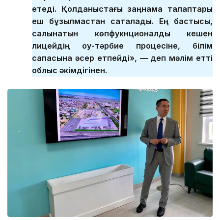
етеді. Қолданыстағы заңнама талаптары
еш бұзылмастан сақталады. Ең бастысы,
салынатын көпфукнционалды кешен
лицейдің оқу-тәрбие процесіне, білім
сапасына әсер етпейді», — деп мәлім етті
облыс әкімдігінен.