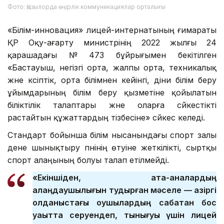
Фото: Қызылорда өңірлік коммуникациялар орталығы
«Білім-инновация» лицей-интернатының ғимараты
ҚР Оқу-ағарту министрінің 2022 жылғы 24
қарашадағы № 473 бұйрығымен бекітілген
«Бастауыш, негізгі орта, жалпы орта, техникалық
және кәсіптік, орта білімнен кейінгі, діни білім беру
ұйымдарының білім беру қызметіне қойылатын
біліктілік талаптары және оларға сәйкестікті
растайтын құжаттардың тізбесіне» сәйкес келеді.
Стандарт бойынша білім нысанындағы спорт залы
дене шынықтыру пәнінің өтуіне жеткілікті, сыртқы
спорт алаңының болуы талап етілмейді.
«Екіншіден, ата-аналардың
алаңдаушылығын тудырған мәселе — қазіргі
қолданыстағы оқушылардың сабақтан бос
уақытта серуендеп, тынығуы үшін лицей