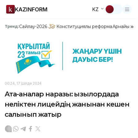
KAZINFORM
KZ
Сайлау-2026
Конституциялық реформа
Арнайы жо
Тренд:
00:24, 17 Шілде 2024
Ата-аналар наразы: Қызылордада
неліктен лицейдің жанынан кешен
салынып жатыр