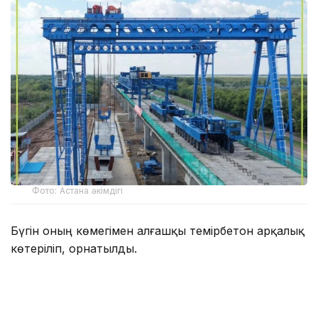
Фото: Астана әкімдігі
Бүгін оның көмегімен алғашқы темірбетон арқалық
көтеріліп, орнатылды.
Бұл жабдық жұмыстың толық циклін атқарады:
арқалықты көтереді, оны эстакада бойымен
арнайы техникамен жылжытады және тіректерге