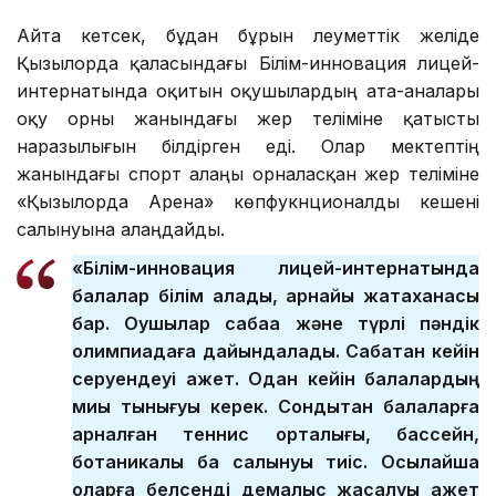
Айта кетсек, бұдан бұрын әлеуметтік желіде
Қызылорда қаласындағы Білім-инновация лицей-
интернатында оқитын оқушылардың ата-аналары
оқу орны жанындағы жер теліміне қатысты
наразылығын білдірген еді. Олар мектептің
жанындағы спорт алаңы орналасқан жер теліміне
«Қызылорда Арена» көпфукнционалды кешені
салынуына алаңдайды.
«Білім-инновация лицей-интернатында
балалар білім алады, арнайы жатақханасы
бар. Оқушылар сабаққа және түрлі пәндік
олимпиадаға дайындалады. Сабақтан кейін
серуендеуі қажет. Одан кейін балалардың
миы тынығуы керек. Сондықтан балаларға
арналған теннис орталығы, бассейн,
ботаникалық бақ салынуы тиіс. Осылайша
оларға белсенді демалыс жасалуы қажет