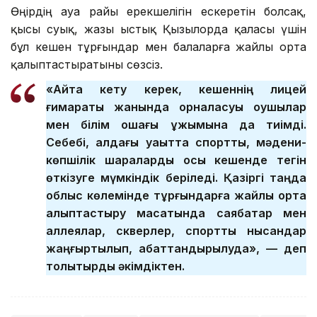
Өңірдің ауа райы ерекшелігін ескеретін болсақ,
қысы суық, жазы ыстық Қызылорда қаласы үшін
бұл кешен тұрғындар мен балаларға жайлы орта
қалыптастыратыны сөзсіз.
«Айта кету керек, кешеннің лицей
ғимараты жанында орналасуы оқушылар
мен білім ошағы ұжымына да тиімді.
Себебі, алдағы уақытта спорттық, мәдени-
көпшілік шараларды осы кешенде тегін
өткізуге мүмкіндік беріледі. Қазіргі таңда
облыс көлемінде тұрғындарға жайлы орта
қалыптастыру мақсатында саябақтар мен
аллеялар, скверлер, спорттық нысандар
жаңғыртылып, абаттандырылуда», — деп
толықтырды әкімдіктен.