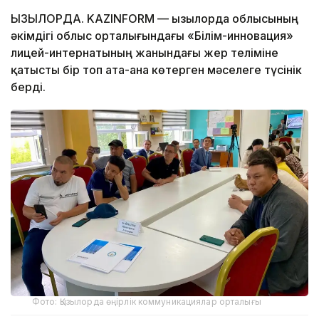
ҚЫЗЫЛОРДА. KAZINFORM — Қызылорда облысының
әкімдігі облыс орталығындағы «Білім-инновация»
лицей-интернатының жанындағы жер теліміне
қатысты бір топ ата-ана көтерген мәселеге түсінік
берді.
Фото: Қызылорда өңірлік коммуникациялар орталығы