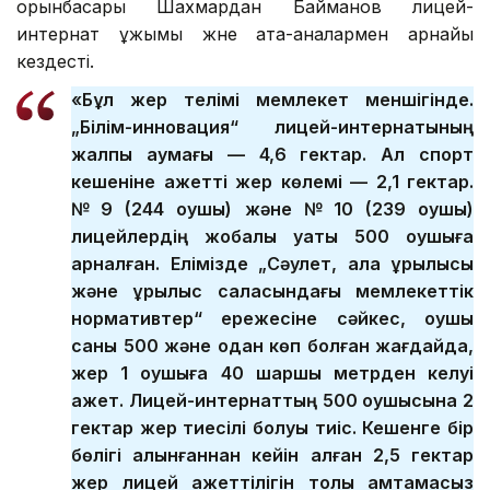
орынбасары Шахмардан Байманов лицей-
интернат ұжымы және ата-аналармен арнайы
кездесті.
«Бұл жер телімі мемлекет меншігінде.
„Білім-инновация“ лицей-интернатының
жалпы аумағы — 4,6 гектар. Ал спорт
кешеніне қажетті жер көлемі — 2,1 гектар.
№ 9 (244 оқушы) және № 10 (239 оқушы)
лицейлердің жобалық қуаты 500 оқушыға
арналған. Елімізде „Сәулет, қала құрылысы
және құрылыс саласындағы мемлекеттік
нормативтер“ ережесіне сәйкес, оқушы
саны 500 және одан көп болған жағдайда,
жер 1 оқушыға 40 шаршы метрден келуі
қажет. Лицей-интернаттың 500 оқушысына 2
гектар жер тиесілі болуы тиіс. Кешенге бір
бөлігі алынғаннан кейін қалған 2,5 гектар
жер лицей қажеттілігін толық қамтамасыз