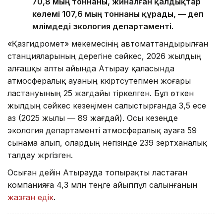
70,8 мың тоннаны, жиналған қалдықтар
көлемі 107,6 мың тоннаны құрады, — деп
мәлімдеді экология департаменті.
«Қазгидромет» мекемесінің автоматтандырылған
станцияларының дерегіне сәйкес, 2026 жылдың
алғашқы алты айында Атырау қаласында
атмосфералық ауаның күкіртсутегімен жоғары
ластануының 25 жағдайы тіркелген. Бұл өткен
жылдың сәйкес кезеңімен салыстырғанда 3,5 есе
аз (2025 жылы — 89 жағдай). Осы кезеңде
экология департаменті атмосфералық ауаға 59
сынама алып, олардың негізінде 239 зертханалық
талдау жүргізген.
Осыған дейін Атырауда топырақты ластаған
компанияға 4,3 млн теңге айыппұл салынғанын
жазған едік
.