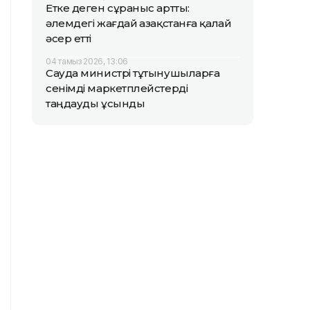
Етке деген сұраныс артты:
әлемдегі жағдай Қазақстанға қалай
әсер етті
04 тамыз 2026, 13:06
Сауда министрі тұтынушыларға
сенімді маркетплейстерді
таңдауды ұсынды