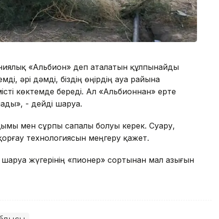
рниялық «Альбион» деп аталатын құлпынайды
ді, әрі дәмді, біздің өңірдің ауа райына
місті көктемде береді. Ал «Альбионнан» ерте
ады», - дейді шаруа.
қымы мен сұрпы сапалы болуы керек. Суару,
қорғау технологиясын меңгеру қажет.
ық шаруа жүгерінің «пионер» сортынан мал азығын