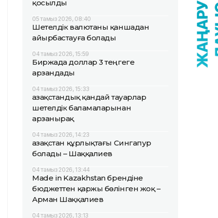
қосылды
05 тамыз 2026, 08:40
Шетелдік валютаны қаншадан
айырбастауға болады
04 тамыз 2026, 15:59
Биржада доллар 3 теңгеге
арзандады
04 тамыз 2026, 15:33
Қазақстандық қандай тауарлар
шетелдік баламаларынан
арзанырақ
04 тамыз 2026, 14:23
Қазақстан құрлықтағы Сингапур
болады – Шаққалиев
04 тамыз 2026, 13:44
Made in Kazakhstan брендіне
бюджеттен қаржы бөлінген жоқ –
Арман Шаққалиев
04 тамыз 2026, 13:13