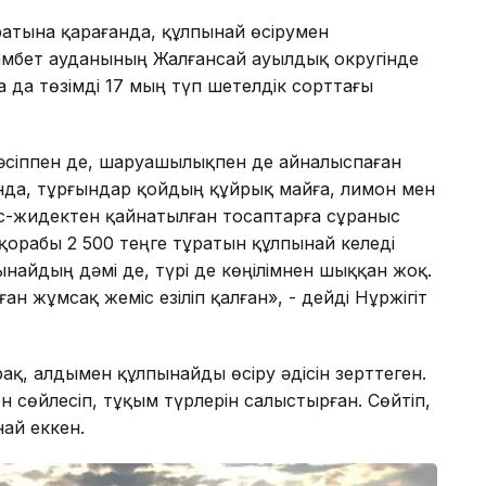
аратына қарағанда, құлпынай өсірумен
мбет ауданының Жалғансай ауылдық округінде
а да төзімді 17 мың түп шетелдік сорттағы
сіппен де, шаруашылықпен де айналыспаған
нда, тұрғындар қойдың құйрық майға, лимон мен
іс-жидектен қайнатылған тосаптарға сұраныс
 қорабы 2 500 теңге тұратын құлпынай келеді
пынайдың дәмі де, түрі де көңілімнен шыққан жоқ.
ан жұмсақ жеміс езіліп қалған», - дейді Нұржігіт
рақ, алдымен құлпынайды өсіру әдісін зерттеген.
сөйлесіп, тұқым түрлерін салыстырған. Сөйтіп,
най еккен.