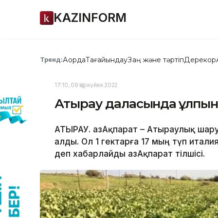
KAZINFORM
Ақорда
Тағайындау
Заң және тәртіп
Дерекқор
Тренд:
17:10, 09 Қыркүйек 2022
Атырау даласында құлпын
АТЫРАУ. ҚазАқпарат – Атыраулық шару
алды. Ол 1 гектарға 17 мың түп итали
деп хабарлайды ҚазАқпарат тілшісі.