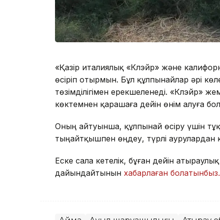
«Қазір италиялық «Клэйр» және калифо
өсіріп отырмын. Бұл құлпынайлар әрі көлем
төзімділігімен ерекшеленеді. «Клэйр» же
көктемнен қарашаға дейін өнім алуға бол
Оның айтуынша, құлпынай өсіру үшін тұ
тыңайтқышпен өңдеу, түрлі аурулардан 
Еске сала кетелік, бұған дейін атыраул
дайындайтынын
хабарлаған болатынбыз.