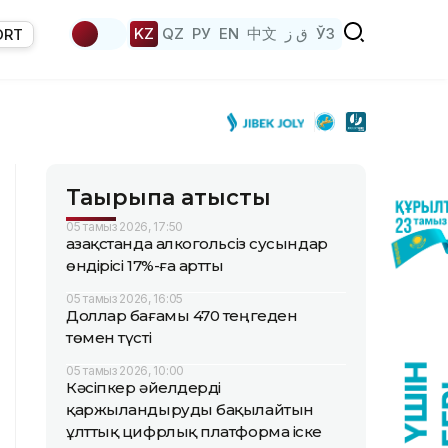
KZ
QZ
РУ
EN
中文
ق ز
ЎЗ
ORT
Тақырыпқа қатысты
05 тамыз 2026, 17:50
Қазақстанда алкогольсіз сусындар
өндірісі 17%-ға артты
05 тамыз 2026, 16:05
Доллар бағамы 470 теңгеден
төмен түсті
05 тамыз 2026, 10:00
Кәсіпкер әйелдерді
қаржыландыруды бақылайтын
ұлттық цифрлық платформа іске