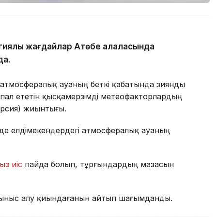
иялық жағдайлар Ақтөбе қалаласында
да.
 атмосфералық ауаның беткі қабатында зиянды
пал ететін қысқамерзімді метеофакторлардың
ерсия) жиынтығы.
де елдімекендердегі атмосфералық ауаның
ыз иіс
пайда болып, тұрғындардың мазасын
ыныс алу қиындағанын айтып шағымданды.