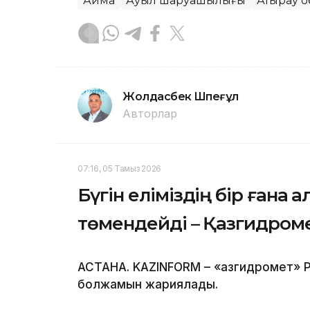
Аймақ
Ауыл шаруашылығы
Атырау 
Жолдасбек Шөпеғұл
Авторлар
07:16, 05 Тамыз 2026
Бүгін еліміздің бір ғана 
төмендейді – Қазгидром
АСТАНА. KAZINFORM – «Қазгидромет» Р
болжамын жариялады.