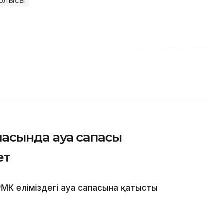
облысы
қаласында ауа сапасы
ет
МК еліміздегі ауа сапасына қатысты