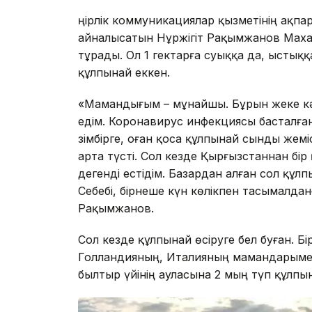
Өңірлік коммуникациялар қызметінің ақп
айналысатын Нұржігіт Рақымжанов Маха
тұрады. Ол 1 гектарға суыққа да, ыстыққ
құлпынай еккен.
«Мамандығым – мұнайшы. Бұрын жеке кә
едім. Коронавирус инфекциясы басталға
зімбірге, оған қоса құлпынай сынды жем
арта түсті. Сол кезде Қырғызстаннан бір
дегенді естідім. Базардан алған сол құл
Себебі, бірнеше күн көлікпен тасымалданғ
Рақымжанов.
Сол кезде құлпынай өсіруге бел буған. Бі
Голландияның, Италияның мамандарымен 
былтыр үйінің ауласына 2 мың түп құлпы