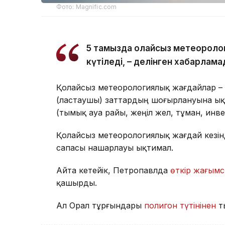
Фото: Magnific.com
5 тамызда қолайсыз метеоролог
күтіледі, – делінген хабарлама
Қолайсыз метеорологиялық жағдайлар –
(ластаушы) заттардың шоғырлануына ық
(тымық ауа райы, жеңіл жел, тұман, инв
Қолайсыз метеорологиялық жағдай кезін
сапасы нашарлауы ықтимал.
Айта кетейік, Петропавлда
өткір жағымс
қашырды.
Ал Орал тұрғындары
полигон түтінінен
т