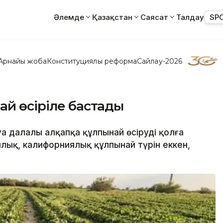
Әлемде
Қазақстан
Саясат
Талдау
SP
Арнайы жоба
Конституциялық реформа
Сайлау-2026
ай өсіріле бастады
а далалы алқапқа құлпынай өсіруді қолға
ялық, калифорниялық құлпынай түрін еккен,