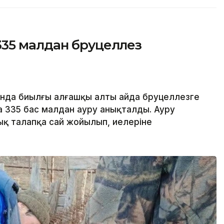
35 малдан бруцеллез
нда биылғы алғашқы алты айда бруцеллезге
а 335 бас малдан ауру анықталды. Ауру
қ талапқа сай жойылып, иелеріне