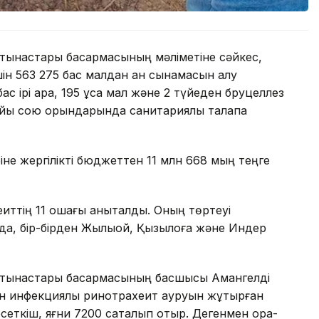
тынастары басқармасының мәліметіне сәйкес,
ін 563 275 бас малдан қан сынамасын алу
с ірі қара, 195 ұсақ мал және 2 түйеден бруцеллез
найы сою орындарында санитариялық талапқа
не жергілікті бюджеттен 11 млн 668 мың теңге
иттің 11 ошағы анықталды. Оның төртеуі
да, бір-бірден Жылыой, Қызылқоға және Индер
атынастары басқармасының басшысы Амангелді
н инфекциялық ринотрахеит ауруын жұқтырған
сеткіш, яғни 7200 сақталып отыр. Дегенмен қора-