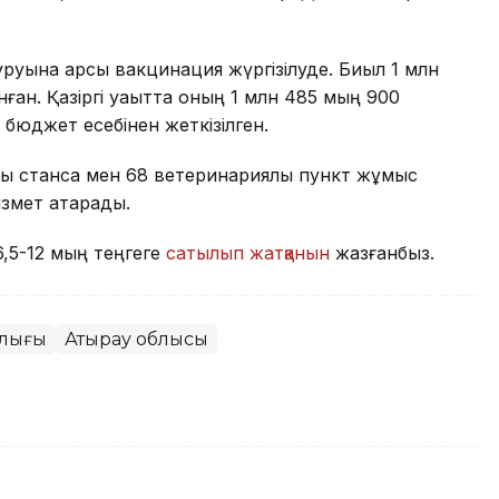
уруына қарсы вакцинация жүргізілуде. Биыл 1 млн
ан. Қазіргі уақытта оның 1 млн 485 мың 900
бюджет есебінен жеткізілген.
ық станса мен 68 ветеринариялық пункт жұмыс
ызмет атқарады.
6,5-12 мың теңгеге
сатылып жатқанын
жазғанбыз.
лығы
Атырау облысы