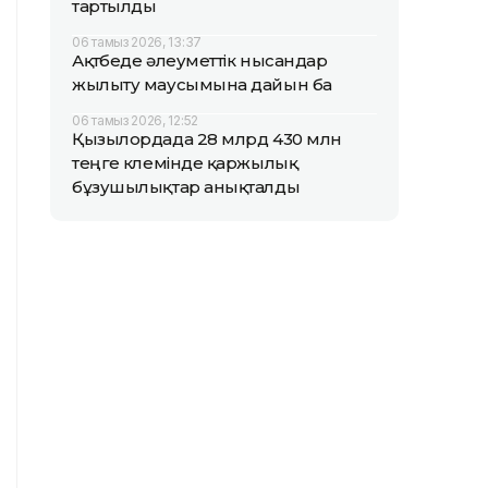
тартылды
06 тамыз 2026, 13:37
Ақтөбеде әлеуметтік нысандар
жылыту маусымына дайын ба
06 тамыз 2026, 12:52
Қызылордада 28 млрд 430 млн
теңге көлемінде қаржылық
бұзушылықтар анықталды