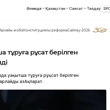
Әлемде
Қазақстан
Саясат
Талдау
SP
Арнайы жоба
Конституциялық реформа
Сайлау-2026
 тұруға рұқсат берілген
йді
нда уақытша тұруға рұқсат берілген
арлайды ҚазАқпарат.