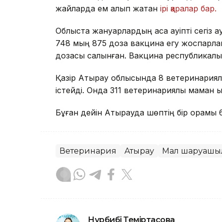
жайларда ем алып жатқан
ірі қаралар бар.
Облыста жануарлардың аса қауіпті сегіз а
748 мың 875 доза вакцина егу жоспарланғ
дозасы салынған. Вакцина республикалық 
Қазір Атырау облысында 8 ветеринариял
істейді. Онда 311 ветеринариялық маман қ
Бұған дейін Атырауда шөптің бір орамы 
Ветеринария
Атырау
Мал шаруашы
Нұрбибі Теміртасова