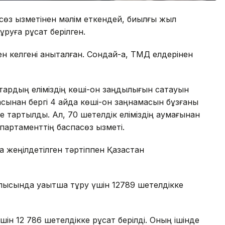
сөз қызметінен мәлім еткендей, биылғы жыл
руға рұқсат берілген.
 келгені анықталған. Сондай-ақ, ТМД елдерінен
ардың еліміздің көші-қон заңдылығын сақтауын
сынан бергі 4 айда көші-қон заңнамасын бұзғаны
ке тартылды. Ал, 70 шетелдік еліміздің аумағынан
артаменттің баспасөз қызметі.
а жеңілдетілген тәртіппен Қазақстан
блысында уақытша тұру үшін 12789 шетелдікке
н 12 786 шетелдікке рұқсат берілді. Оның ішінде