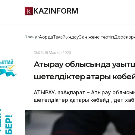
KAZINFORM
Ақорда
Тағайындау
Заң және тәртіп
Дерекқор
Тренд:
15:06, 16 Мамыр 2023
Атырау облысында уақытша
шетелдіктер қатары көбе
АТЫРАУ. ҚазАқпарат – Атырау облысы
шетелдіктер қатары көбейді, деп хаб