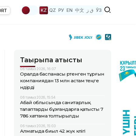
KZ
QZ
РУ
EN
中文
ق ز
ЎЗ
ORT
Тақырыпқа қатысты
06 тамыз 2026, 16:07
Оралда баспанасы өртенген тұрғын
компаниядан 13 млн астам теңге
өндірді
06 тамыз 2026, 15:54
Абай облысында санитарлық
талаптарды бұзғандарға қатысты 7
786 хаттама толтырылды
06 тамыз 2026, 15:03
Алматыда биыл 42 жүк көлігі