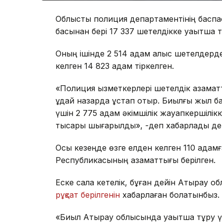
Облыстық полиция департаментінің баспа
басынан бері 17 337 шетелдікке уақытша тұ
Оның ішінде 2 514 адам алыс шетелдерден
келген 14 823 адам тіркелген.
«Полиция қызметкерлері шетелдік азаматт
ұдай назарда ұстап отыр. Биылғы жыл ба
үшін 2 775 адам әкімшілік жауапкершілік
тысқары шығарылды», -деп хабарлады деп
Осы кезеңде өзге елден келген 110 адамғ
Республикасының азаматтығы берілген.
Еске сала кетелік, бұған дейін Атырау о
рұқсат берілгенін
хабарлаған болатынбыз.
«Биыл Атырау облысында уақытша тұру үші