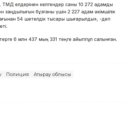
, ТМД елдерінен келгендер саны 10 272 адамды
он заңдылығын бұзғаны үшін 2 227 адам әкімшілік
мағынан 54 шетелдік тысқары шығарылды», -деп
ті.
терге 6 млн 437 мың 331 теңге айыппұл салынған.
у
Полиция
Атырау облысы