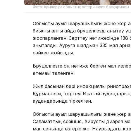
Фото: Қызылорда облыстық ветеринария басқармасы
Облыстық ауыл шаруашылығы және жер қа
биылғы алты айда бруцеллезді анықтау үш
жоспарланған. Зерттеу нәтижесінде 138 ба
анықталды. Ауруға шалдыққан 335 мал ар
сәйкес жойылды.
Бруцеллезге оң нәтиже берген мал иелері
өтемақы төленген.
Жыл басынан бері инфекциялық ринотрахе
Құрманғазы, төртеуі Исатай аудандарын
аудандарында тіркелген.
Облыстық ауыл шаруашылығы және жер қ
Саламаттың сөзінше, вирустық диарея ме
мал санында өзгеріс жоқ. Наурыздағы көр