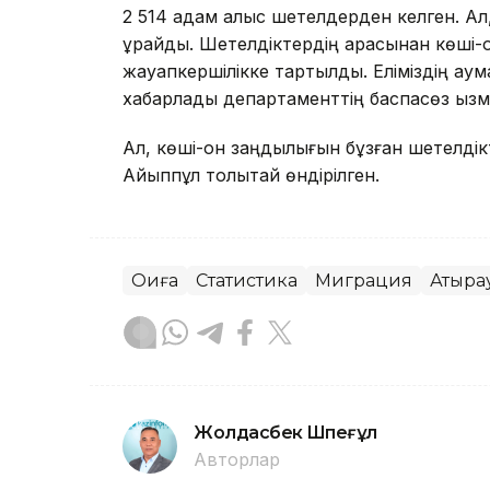
2 514 адам алыс шетелдерден келген. Ал
құрайды. Шетелдіктердің арасынан көші-қ
жауапкершілікке тартылды. Еліміздің ау
хабарлады департаменттің баспасөз қызме
Ал, көші-қон заңдылығын бұзған шетелдік
Айыппұл толықтай өндірілген.
Оқиға
Статистика
Миграция
Атыра
Жолдасбек Шөпеғұл
Авторлар