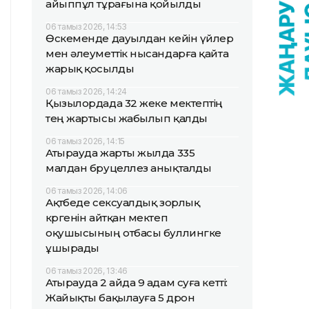
айыппұл тұрағына қойылды
06 тамыз 2026, 14:53
Өскеменде дауылдан кейін үйлер
мен әлеуметтік нысандарға қайта
жарық қосылды
06 тамыз 2026, 14:24
Қызылордада 32 жеке мектептің
тең жартысы жабылып қалды
06 тамыз 2026, 14:15
Атырауда жарты жылда 335
малдан бруцеллез анықталды
06 тамыз 2026, 14:06
Ақтөбеде сексуалдық зорлық
көргенін айтқан мектеп
оқушысының отбасы буллингке
ұшырады
06 тамыз 2026, 13:46
Атырауда 2 айда 9 адам суға кетті:
Жайықты бақылауға 5 дрон