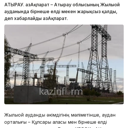
АТЫРАУ. ҚазАқпарат – Атырау облысының Жылыой
ауданында бірнеше елді мекен жарықсыз қалды,
деп хабарлайды ҚазАқпарат.
Жылыой аудандық әкімдігінің мәліметінше, аудан
орталығы – Құлсары қаласы мен бірнеше елді