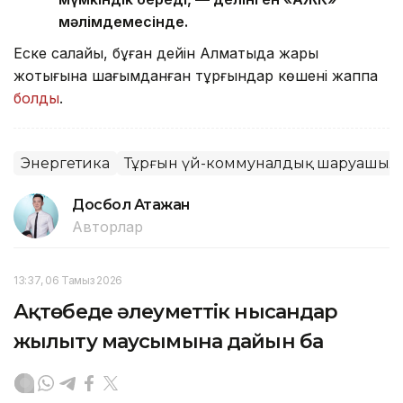
мәлімдемесінде.
Еске салайық, бұған дейін Алматыда жарық
жоқтығына шағымданған тұрғындар көшені жаппақ
болды
.
Энергетика
Тұрғын үй-коммуналдық шаруашылы
Досбол Атажан
Авторлар
13:37, 06 Тамыз 2026
Ақтөбеде әлеуметтік нысандар
жылыту маусымына дайын ба