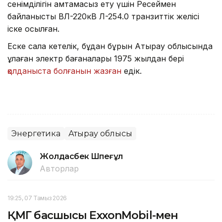
сенімділігін қамтамасыз ету үшін Ресеймен
байланысты ВЛ-220кВ Л-254.0 транзиттік желісі
іске қосылған.
Еске сала кетелік, бұдан бұрын Атырау облысында
құлаған электр бағаналары 1975 жылдан бері
қолданыста болғанын жазған
едік.
Энергетика
Атырау облысы
Жолдасбек Шөпеғұл
Авторлар
19:25, 07 Тамыз 2026
ҚМГ басшысы ExxonMobil-мен