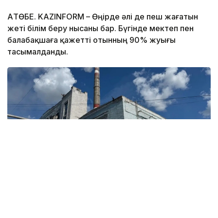
АҚТӨБЕ. KAZINFORM – Өңірде әлі де пеш жағатын
жеті білім беру нысаны бар. Бүгінде мектеп пен
балабақшаға қажетті отынның 90% жуығы
тасымалданды.
Фото: Үкімет
Ақтөбе облыстық мәслихатында депутаттар