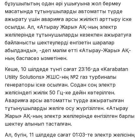
бұзушылықтың одан әрі ушығуына жол бермеу
мақсатында тұтынушыларды автоматты түрде
ажырату үшін аварияға қарсы жиілікті арттыру іске
қосылды. Ал, «Атырау Жарық» АҚ-ның электр
желілерінде тұтынушыларды кезекпен ажыратуға
байланысты шектеулерді енгізетін шаралар
қабылданды», -деп мәлім етті «Атырау-Жарық» АҚ-
ның баспасөз қызметінен.
Кеше, 10 шілдеде түнгі сағат 23:16-да «Karabatan
Utility Solutions» ЖШС-нің №2 газ турбиналы
генераторы іске қосылған. Содан соң электр
желісіндегі жиілік 50 Гц-ке дейін көтерілген.
Аварияға қарсы автоматты түрде ажыратылған
тұтынушыларды желіге қосу жүргізілген. «Атырау
Жарық» АҚ-ның электр желілерінде енгізілген барлық
шектеу алынып тасталған.
Ал, бүгін, 11 шілдеде сағат 01:03-те электр желісінің