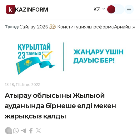
KAZINFORM
KZ
Сайлау-2026
Конституциялық реформа
Арнайы жо
Тренд:
13:28, 11 Шілде 2022
Атырау облысының Жылыой
ауданында бірнеше елді мекен
жарықсыз қалды