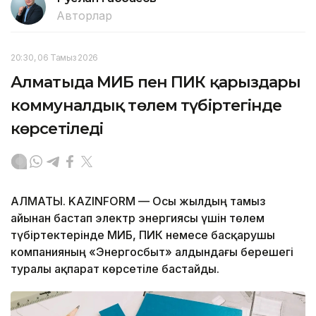
Авторлар
20:30, 06 Тамыз 2026
Алматыда МИБ пен ПИК қарыздары
коммуналдық төлем түбіртегінде
көрсетіледі
АЛМАТЫ. KAZINFORM — Осы жылдың тамыз
айынан бастап электр энергиясы үшін төлем
түбіртектерінде МИБ, ПИК немесе басқарушы
компанияның «Энергосбыт» алдындағы берешегі
туралы ақпарат көрсетіле бастайды.