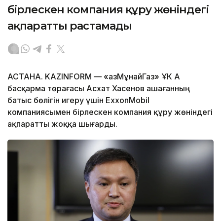
бірлескен компания құру жөніндегі
ақпаратты растамады
АСТАНА. KAZINFORM — «ҚазМұнайГаз» ҰК АҚ
басқарма төрағасы Асхат Хасенов Қашағанның
батыс бөлігін игеру үшін ExxonMobil
компаниясымен бірлескен компания құру жөніндегі
ақпаратты жоққа шығарды.