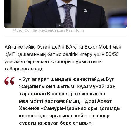
Фото: Солтан Жексенбеков / Kazinform
Айта кетейік, бұған дейін БАҚ-та ExxonMobil мен
ҚМГ Қашағанның батыс бөлігін игеру үшін 50/50
үлесімен бірлескен кәсіпорын құрылатыны
хабарланған еді.
- Бұл ақпарат шындыққа жанаспайды. Бұл
жаңалықты оқып шықтым. «ҚазМұнайГаз»
тарапынан Bloomberg-те жазылған
мәліметті растамаймын, - деді Асхат
Хасенов «Самұрық-Қазына» қоры Қоғамдық
кеңесінің отырысынан кейін тілшілер
сұрағына жауап бере отырып.