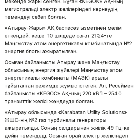
мекенде жарық сөнген. Бұған «KEGOK» АҚ-ның
магистральді электр желілеріндегі кернеудің
төмендеуі себеп болған.
«Атырау-Жарық» АҚ баспасөз қызметінен мәлім
еткендей, кеше, 10 шілдеде сағат 21:24-те
Маңғыстау атом энергетикалық комбинатында №2
энергия блогы ажыратылған.
Осыған байланысты Атырау және Маңғыстау
облысының энергия жүйелері Маңғыстау атом
энергетикалық комбинаты (МАЭК) арқылы
тұйықталған режимде жұмыс істеген. Ал, Ресеймен
байланысты «KEGOC» АҚ-ның 220 кВЛ – 254.0
транзиттік желісі жөндеуде болған.
«Атырау облысында «Karabatan Utility Solutions»
ЖШС-нің №2 газ турбиналы генераторы
ажыратылды. Соның салдарынан жиілік 49 Гц-ке
дейін төмендеді. Осыған орай электр желісіндегі