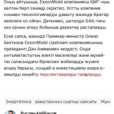
Оның айтуынша, ExxonMobil компаниясы ҚМГ-ның
көптен бергі сенімді серіктесі. Ұлттық компания
онымен технологияларды дамыту жөнінде бірқатар
келісімге қол қойған. Дегенмен, шетелдік БАҚ-тағы
кен орнын игеру бойынша деректер расталмады.
Еске салсақ, жақында Премьер-министр Олжас
Бектенов ExxonMobil Upstream компаниясының
президенті Дэн Амманмен кездесті. Онда
ынтымақтастықтың өзекті мәселелері және мұнай-
газ саласындағы бірлескен жобаларды жүзеге
асыру барысы, сондай-ақ инвестициялық өзара іс-
қимылды кеңейту
перспективалары талқыланды
.
Энергетика
Қазақстанның сыртқы саясаты
Мұна
Руслан Ғаббасов