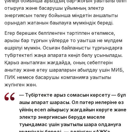
үйлері бойынша қарыздың бар-жоғын уақытылы біліп
отыруға және басқарушы ұйымның электр
энергиясын төлеу бойынша міндетін қаншалықты
орындап жатқанын бақылауға мүмкіндік береді.
Егер берешек белгіленген тәртіппен өтелмесе,
қарызы бар тұрғын үйлерде тоқ уақытша не мүлдем
өшірілуі мүмкін. Осыған байланысты тұрғындарға
түбіртектегі жаңа ақпаратқа көңіл бөлу ұсынылады.
Қарыз анықталған жағдайда, оның себептерін
анықтау және өтеу шараларын қабылдау үшін МИБ,
ПИК немесе басқарушы компанияға уақытылы
жүгінген жөн.
— Түбіртекте қарыз сомасын көрсету — бұл
ашық ақпарат шарасы. Ол пәтер иелеріне өз
үйінің есеп айырысу жағдайын көруге және
электр энергиясын беруде мәселе
туындамас үшін уақытылы шара қолдануға
мүмкіндік береді, — делінген «АЖК»