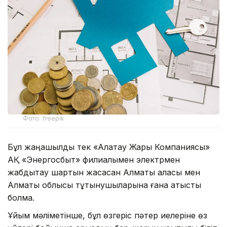
Фото: freepik
Бұл жаңашылдық тек «Алатау Жарық Компаниясы»
АҚ «Энергосбыт» филиалымен электрмен
жабдықтау шартын жасасқан Алматы қаласы мен
Алматы облысы тұтынушыларына ғана қатысты
болмақ.
Ұйым мәліметінше, бұл өзгеріс пәтер иелеріне өз