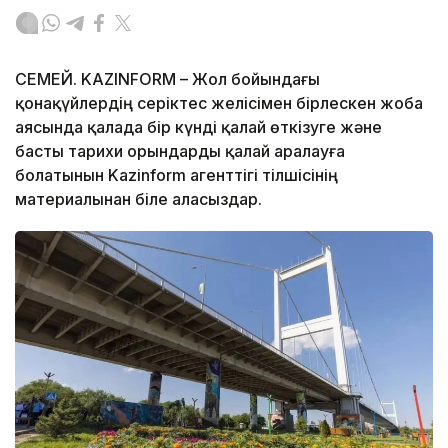
СЕМЕЙ. KAZINFORM – Жол бойындағы
қонақүйлердің серіктес желісімен бірлескен жоба
аясында қалада бір күнді қалай өткізуге және
басты тарихи орындарды қалай аралауға
болатынын Kazinform агенттігі тілшісінің
материалынан біле аласыздар.