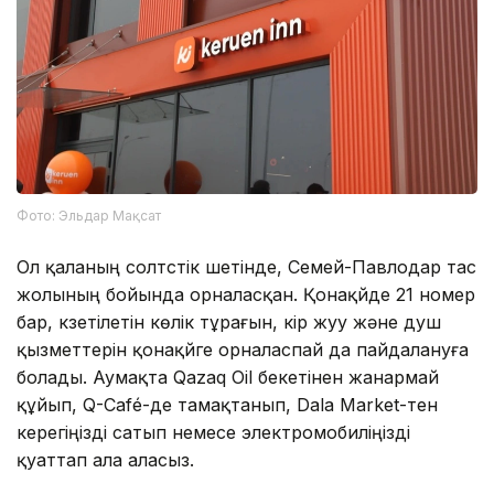
Фото: Эльдар Мақсат
Ол қаланың солтүстік шетінде, Семей-Павлодар тас
жолының бойында орналасқан. Қонақүйде 21 номер
бар, күзетілетін көлік тұрағын, кір жуу және душ
қызметтерін қонақүйге орналаспай да пайдалануға
болады. Аумақта Qazaq Oil бекетінен жанармай
құйып, Q-Café-де тамақтанып, Dala Market-тен
керегіңізді сатып немесе электромобиліңізді
қуаттап ала аласыз.