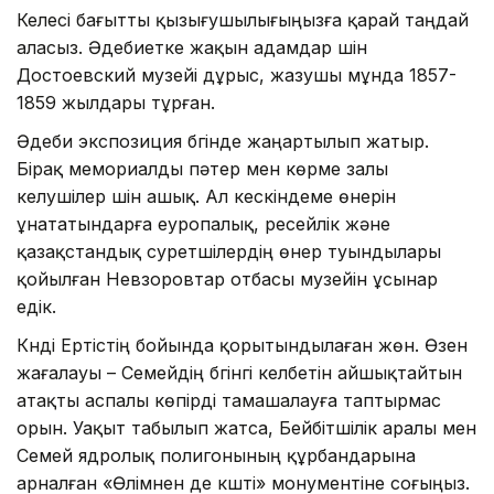
Келесі бағытты қызығушылығыңызға қарай таңдай
аласыз. Әдебиетке жақын адамдар үшін
Достоевский музейі дұрыс, жазушы мұнда 1857-
1859 жылдары тұрған.
Әдеби экспозиция бүгінде жаңартылып жатыр.
Бірақ мемориалды пәтер мен көрме залы
келушілер үшін ашық. Ал кескіндеме өнерін
ұнататындарға еуропалық, ресейлік және
қазақстандық суретшілердің өнер туындылары
қойылған Невзоровтар отбасы музейін ұсынар
едік.
Күнді Ертістің бойында қорытындылаған жөн. Өзен
жағалауы – Семейдің бүгінгі келбетін айшықтайтын
атақты аспалы көпірді тамашалауға таптырмас
орын. Уақыт табылып жатса, Бейбітшілік аралы мен
Семей ядролық полигонының құрбандарына
арналған «Өлімнен де күшті» монументіне соғыңыз.