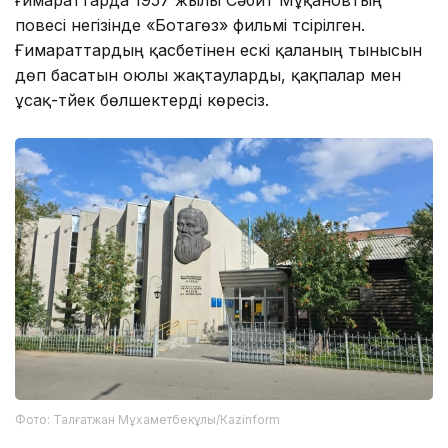
ғимараттарда 1957 жылы Сәбит Мұқановтың
повесі негізінде «Ботагөз» фильмі түсірілген.
Ғимараттардың қасбетінен ескі қаланың тынысын
дөп басатын оюлы жақтауларды, қақпалар мен
ұсақ-түйек бөлшектерді көресіз.
Фото: Талғатжан Мұхаметбекұлы/Кazinform