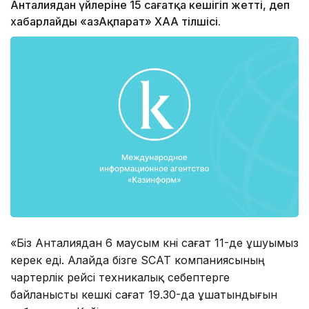
Анталиядан үйлеріне 15 сағатқа кешігіп жетті, деп
хабарлайды «ҚазАқпарат» ХАА тілшісі.
«Біз Анталиядан 6 маусым күні сағат 11-де ұшуымыз
керек еді. Алайда бізге SCAT компаниясының
чартерлік рейсі техникалық себептерге
байланысты кешкі сағат 19.30-да ұшатындығын