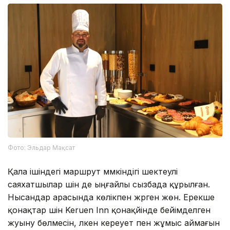
Фото: Эльдар Мақсат
Қала ішіндегі маршрут мүмкіндігі шектеулі
саяхатшылар үшін де ыңғайлы сызбада құрылған.
Нысандар арасында көлікпен жүрген жөн. Ерекше
қонақтар үшін Keruen Inn қонақүйінде бейімделген
жуыну бөлмесін, үлкен кереует пен жұмыс аймағын