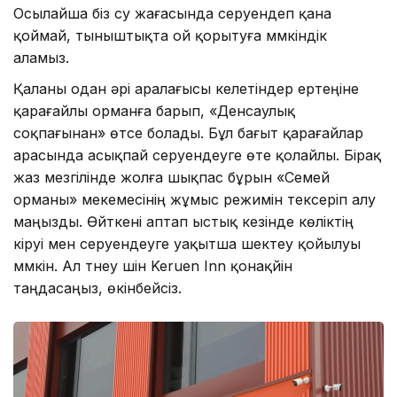
Осылайша біз су жағасында серуендеп қана
қоймай, тыныштықта ой қорытуға мүмкіндік
аламыз.
Қаланы одан әрі аралағысы келетіндер ертеңіне
қарағайлы орманға барып, «Денсаулық
соқпағынан» өтсе болады. Бұл бағыт қарағайлар
арасында асықпай серуендеуге өте қолайлы. Бірақ
жаз мезгілінде жолға шықпас бұрын «Семей
орманы» мекемесінің жұмыс режимін тексеріп алу
маңызды. Өйткені аптап ыстық кезінде көліктің
кіруі мен серуендеуге уақытша шектеу қойылуы
мүмкін. Ал түнеу үшін Keruen Inn қонақүйін
таңдасаңыз, өкінбейсіз.