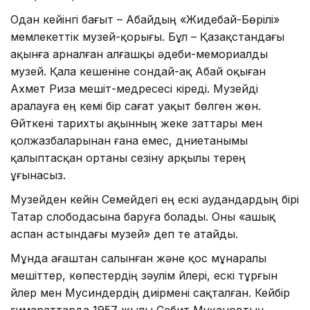
Одан кейінгі бағыт – Абайдың «Жидебай-Бөрілі»
мемлекеттік музей-қорығы. Бұл – Қазақстандағы
ақынға арналған алғашқы әдеби-мемориалды
музей. Қала кешеніне сондай-ақ Абай оқыған
Ахмет Риза мешіт-медресесі кіреді. Музейді
аралауға ең кемі бір сағат уақыт бөлген жөн.
Өйткені тарихты ақынның жеке заттары мен
қолжазбаларынан ғана емес, дүниетанымы
қалыптасқан ортаны сезіну арқылы терең
ұғынасыз.
Музейден кейін Семейдегі ең ескі аудандардың бірі
Татар слободасына баруға болады. Оны «ашық
аспан астындағы музей» деп те атайды.
Мұнда ағаштан салынған және қос мұнаралы
мешіттер, көпестердің зәулім үйлері, ескі тұрғын
үйлер мен Мусиндердің диірмені сақталған. Кейбір