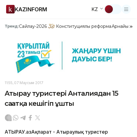
KAZINFORM
KZ
Сайлау-2026
Конституциялық реформа
Арнайы жо
Тренд:
11:55, 07 Маусым 2017
Атырау туристері Анталиядан 15
сағатқа кешігіп ұшты
АТЫРАУ.ҚазАқпарат - Атыраулық туристер