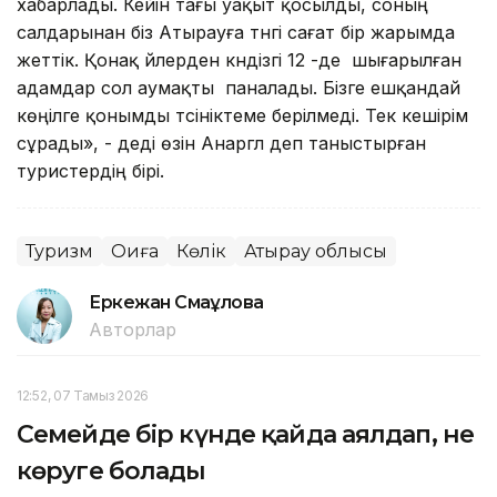
хабарлады. Кейін тағы уақыт қосылды, соның
салдарынан біз Атырауға түнгі сағат бір жарымда
жеттік. Қонақ үйлерден күндізгі 12 -де шығарылған
адамдар сол аумақты паналады. Бізге ешқандай
көңілге қонымды түсініктеме берілмеді. Тек кешірім
сұрады», - деді өзін Анаргүл деп таныстырған
туристердің бірі.
Туризм
Оқиға
Көлік
Атырау облысы
Еркежан Смағұлова
Авторлар
12:52, 07 Тамыз 2026
Семейде бір күнде қайда аялдап, не
көруге болады