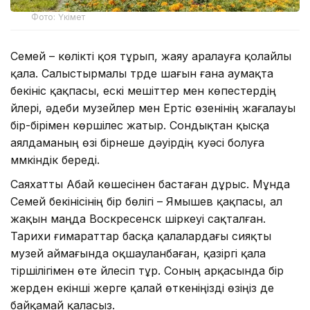
Фото: Үкімет
Семей – көлікті қоя тұрып, жаяу аралауға қолайлы
қала. Салыстырмалы түрде шағын ғана аумақта
бекініс қақпасы, ескі мешіттер мен көпестердің
үйлері, әдеби музейлер мен Ертіс өзенінің жағалауы
бір-бірімен көршілес жатыр. Сондықтан қысқа
аялдаманың өзі бірнеше дәуірдің куәсі болуға
мүмкіндік береді.
Саяхатты Абай көшесінен бастаған дұрыс. Мұнда
Семей бекінісінің бір бөлігі – Ямышев қақпасы, ал
жақын маңда Воскресенск шіркеуі сақталған.
Тарихи ғимараттар басқа қалалардағы сияқты
музей аймағында оқшауланбаған, қазіргі қала
тіршілігімен өте үйлесіп тұр. Соның арқасында бір
жерден екінші жерге қалай өткеніңізді өзіңіз де
байқамай қаласыз.