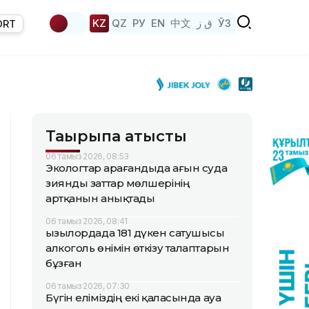
KZ
QZ
РУ
EN
中文
ق ز
ЎЗ
ORT
Тақырыпқа қатысты
06 тамыз 2026, 08:53
Экологтар Қарағандыда ағын суда
зиянды заттар мөлшерінің
артқанын анықтады
06 тамыз 2026, 08:41
Қызылордада 181 дүкен сатушысы
алкоголь өнімін өткізу талаптарын
бұзған
06 тамыз 2026, 07:30
Бүгін еліміздің екі қаласында ауа