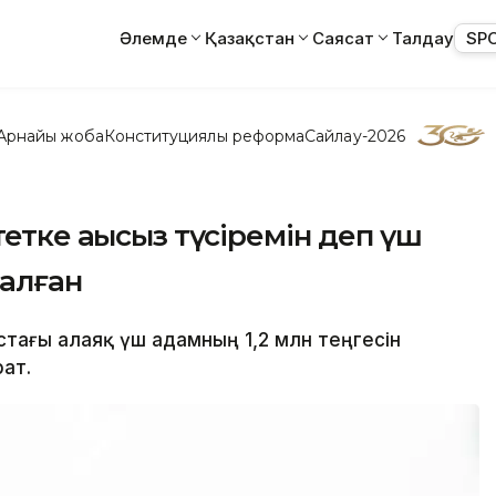
Әлемде
Қазақстан
Саясат
Талдау
SP
Арнайы жоба
Конституциялық реформа
Сайлау-2026
етке ақысыз түсіремін деп үш
 алған
стағы алаяқ үш адамның 1,2 млн теңгесін
ат.