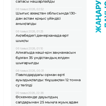
сапасы нашарлайды
06 тамыз 2026, 02:52
Шығыс Қазақстан облысында 130-
дан астам қоқыс үйіндісі
анықталды
06 тамыз 2026, 01:25
Ақтөбедегі дөнерханада өрт
шықты
06 тамыз 2026, 01:10
Алматыда көші-қон заңнамасын
бұзған 35 үндістандық елден
шығарылды
06 тамыз 2026, 00:31
Павлодардағы орман өрті
ауыздықталды: тікұшақтан 12 тонна
су төгілді
05 тамыз 2026, 22:36
Өскеменде дауылдың
салдарынан 25 мыңға жуық адам