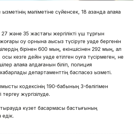
зметінің мәліметіне сүйенсек, 18 қазанда алаяққа
 27 және 35 жастағы жергілікті үш тұрғын
оғары оқу орнына ақысыз түсіруге уәде бергенін
шілердің бірінен 600 мың, екіншісінен 292 мың, ал
осы кезге дейін уәде етілген оқуға түсірмеген, не
ілер алаяққа алдағанын біліп, полиция
 хабарлады департаменттің баспасөз қызметі.
Қылмыстық кодексінің 190-бабының 3-бөлігімен
гі тергеу жүргізілуде.
 Атырауда күзет басқармасы бастығының
 едік.