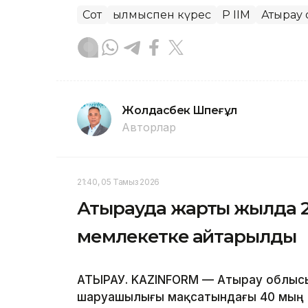
Сот
Қылмыспен күрес
ҚР ІІМ
Атырау
Жолдасбек Шөпеғұл
Авторлар
21:40, 05 Тамыз 2026
Атырауда жарты жылда 2
мемлекетке қайтарылды
АТЫРАУ. KAZINFORM — Атырау облыс
шаруашылығы мақсатындағы 40 мың г