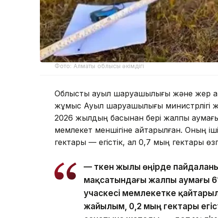
Фото: Алматы облысы әкімдігі
Облыстық ауыл шаруашылығы және жер қа
жұмыс Ауыл шаруашылығы министрлігі жыл
2026 жылдың басынан бері жалпы аумағы 
мемлекет меншігіне қайтарылған. Оның і
гектары — егістік, ал 0,7 мың гектары ө
— Өткен жылы өңірде пайдала
мақсатындағы жалпы аумағы 61
учаскесі мемлекетке қайтарылғ
жайылым, 0,2 мың гектары егіс