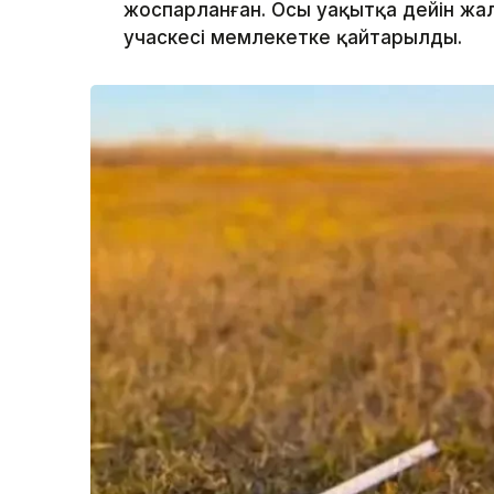
жоспарланған. Осы уақытқа дейін жа
учаскесі мемлекетке қайтарылды.