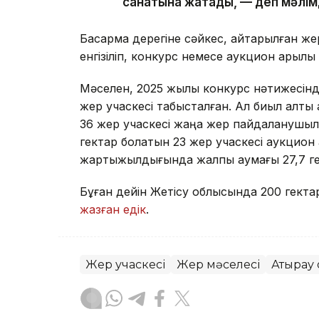
санатына жатады, — деп мәлім
Басқарма дерегіне сәйкес, қайтарылған 
енгізіліп, конкурс немесе аукцион арқыл
Мәселен, 2025 жылы конкурс нәтижесінд
жер учаскесі табысталған. Ал биыл алты 
36 жер учаскесі жаңа жер пайдаланушыл
гектар болатын 23 жер учаскесі аукцион 
жартыжылдығында жалпы аумағы 27,7 гект
Бұған дейін Жетісу облысында 200 гекта
жазған едік
.
Жер учаскесі
Жер мәселесі
Атырау