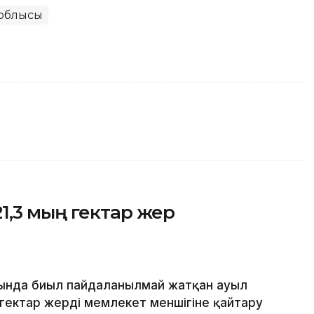
 облысы
1,3 мың гектар жер
ында биыл пайдаланылмай жатқан ауыл
ектар жерді мемлекет меншігіне қайтару