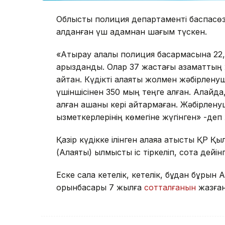
Облыстық полиция департаменті баспасөз қы
алданған үш адамнан шағым түскен.
«Атырау қалалық полиция басқармасына 22,
арызданды. Олар 37 жастағы азаматтың ж
айтқан. Күдікті алаяқтық жолмен жәбірлену
үшіншісінен 350 мың теңге алған. Алайда, 
алған ақшаны кері қайтармаған. Жәбірленуш
қызметкерлерінің көмегіне жүгінген» -деп
Қазір күдікке ілінген алаяққа қатысты ҚР 
(Алаяқтық) қылмыстық іс тіркеліп, сотқа дейін
Еске сала кетелік, кетелік, бұдан бұрын
орынбасары 7 жылға
сотталғанын
жазған