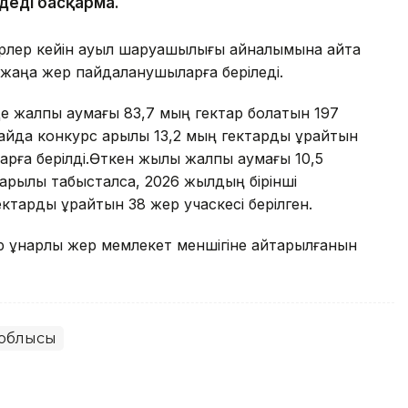
деді басқарма.
жерлер кейін ауыл шаруашылығы айналымына қайта
ы жаңа жер пайдаланушыларға беріледі.
е жалпы аумағы 83,7 мың гектар болатын 197
айда конкурс арқылы 13,2 мың гектарды құрайтын
арға берілді.Өткен жылы жалпы аумағы 10,5
арқылы табысталса, 2026 жылдың бірінші
арды құрайтын 38 жер учаскесі берілген.
р құнарлы жер мемлекет меншігіне қайтарылғанын
 облысы