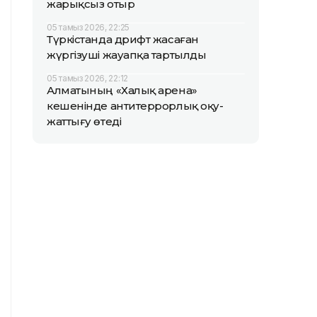
жарықсыз отыр
05 тамыз 2026, 22:25
Түркістанда дрифт жасаған
жүргізуші жауапқа тартылды
05 тамыз 2026, 22:12
Алматының «Халық арена»
кешенінде антитеррорлық оқу-
жаттығу өтеді