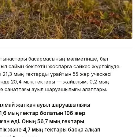
тынастары басқармасының мәліметінше, бұл
 сайын бекітетін жоспарға сәйкес жүргізілуде.
21,3 мың гектарды құрайтын 55 жер учаскесі
шінде 20,4 мың гектары — жайылым, 0,2 мың
зге санаттағы ауыл шаруашылығы алқаптары.
нылмай жатқан ауыл шаруашылығы
,6 мың гектар болатын 106 жер
ан еді. Оның 56,7 мың гектары
тік және 4,7 мың гектары басқа алқап