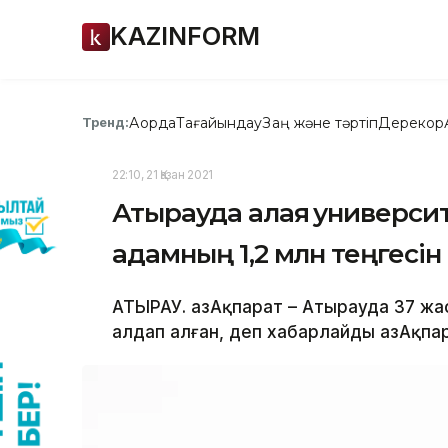
KAZINFORM
Ақорда
Тағайындау
Заң және тәртіп
Дерекқор
Тренд:
22:10, 21 Қазан 2021
Атырауда алаяқ университ
адамның 1,2 млн теңгесін
АТЫРАУ. ҚазАқпарат – Атырауда 37 жа
алдап алған, деп хабарлайды ҚазАқпар