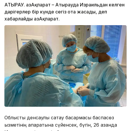
АТЫРАУ. ҚазАқпарат – Атырауда Израильдан келген
дәрігерлер бір күнде сегіз ота жасады, деп
хабарлайды ҚазАқпарат.
Облыстық денсаулық сақтау басқармасы баспасөз
қызметінің ақпаратына сүйенсек, бүгін, 26 қазанда