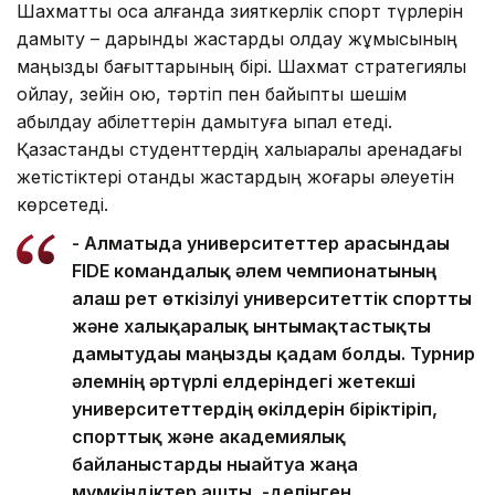
Шахматты қоса алғанда зияткерлік спорт түрлерін
дамыту – дарынды жастарды қолдау жұмысының
маңызды бағыттарының бірі. Шахмат стратегиялық
ойлау, зейін қою, тәртіп пен байыпты шешім
қабылдау қабілеттерін дамытуға ықпал етеді.
Қазақстандық студенттердің халықаралық аренадағы
жетістіктері отандық жастардың жоғары әлеуетін
көрсетеді.
- Алматыда университеттер арасындағы
FIDE командалық әлем чемпионатының
алғаш рет өткізілуі университеттік спортты
және халықаралық ынтымақтастықты
дамытудағы маңызды қадам болды. Турнир
әлемнің әртүрлі елдеріндегі жетекші
университеттердің өкілдерін біріктіріп,
спорттық және академиялық
байланыстарды нығайтуға жаңа
мүмкіндіктер ашты, -делінген