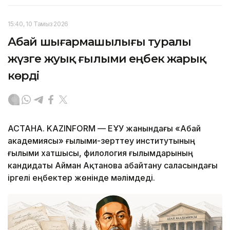
15:40, 10 Тамыз 2026
Абай шығармашылығы туралы
жүзге жуық ғылыми еңбек жарық
көрді
АСТАНА. KAZINFORM — ЕҰУ жанындағы «Абай
академиясы» ғылыми-зерттеу институтының
ғылыми хатшысы, филология ғылымдарының
кандидаты Айман Ақтанова абайтану саласындағы
іргелі еңбектер жөнінде мәлімдеді.