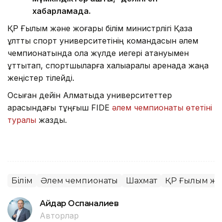
хабарламада.
ҚР Ғылым және жоғары білім министрлігі Қазақ
ұлттық спорт университетінің командасын әлем
чемпионатында қола жүлде иегері атануымен
құттықтап, спортшыларға халықаралық аренада жаңа
жеңістер тілейді.
Осыған дейін Алматыда университеттер
арасындағы тұңғыш FIDE
әлем чемпионаты өтетіні
туралы
жаздық.
Білім
Әлем чемпионаты
Шахмат
ҚР Ғылым жән
Айдар Оспаналиев
Авторлар