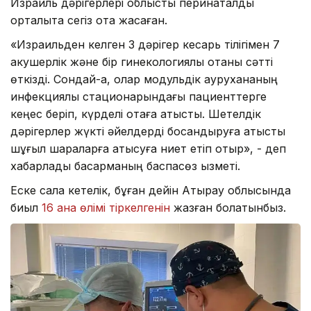
Израиль дәрігерлері облыстық перинаталдық
орталықта сегіз ота жасаған.
«Израильден келген 3 дәрігер кесарь тілігімен 7
акушерлік және бір гинекологиялық отаны сәтті
өткізді. Сондай-ақ, олар модульдік аурухананың
инфекциялық стационарындағы пациенттерге
кеңес беріп, күрделі отаға қатысты. Шетелдік
дәрігерлер жүкті әйелдерді босандыруға қатысты
шұғыл шараларға қатысуға ниет етіп отыр», - деп
хабарлады басқарманың баспасөз қызметі.
Еске сала кетелік, бұған дейін Атырау облысында
биыл
16 ана өлімі тіркелгенін
жазған болатынбыз.