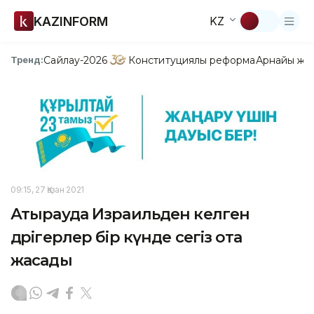
KAZINFORM
KZ
Сайлау-2026
Конституциялық реформа
Арнайы жо
Тренд:
09:15, 27 Қазан 2021
Атырауда Израильден келген
дәрігерлер бір күнде сегіз ота
жасады