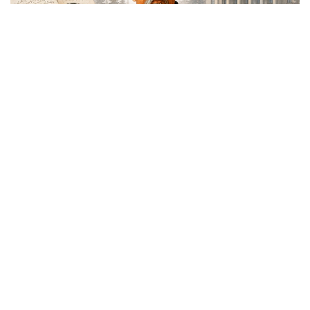
Фото: Kazinform
— ЕҰУ жанындағы «Абай академиясы»
ғылыми-зерттеу институты 2019 жылы
Президент жарлығымен құрылды. Содан
бері 94 ғылыми монография жарық көрді.
Олардың арасында ЕҰУ ғалымдарының ғана
емес, бүкіл Қазақстандағы
зерттеушілердің жұмыстары бар, яғни
еліміздегі абайтанушылардың еңбегі бір