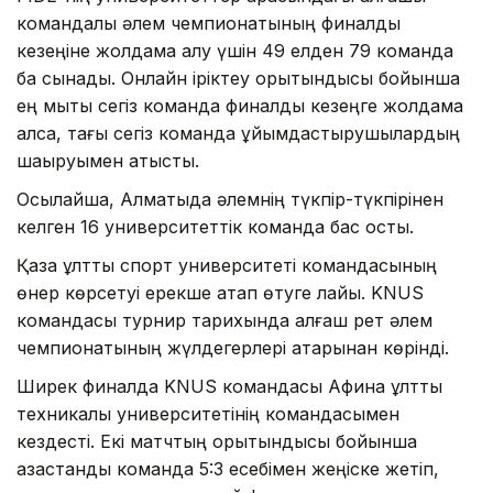
командалық әлем чемпионатының финалдық
кезеңіне жолдама алу үшін 49 елден 79 команда
бақ сынады. Онлайн іріктеу қорытындысы бойынша
ең мықты сегіз команда финалдық кезеңге жолдама
алса, тағы сегіз команда ұйымдастырушылардың
шақыруымен қатысты.
Осылайша, Алматыда әлемнің түкпір-түкпірінен
келген 16 университеттік команда бас қосты.
Қазақ ұлттық спорт университеті командасының
өнер көрсетуі ерекше атап өтуге лайық. KNUS
командасы турнир тарихында алғаш рет әлем
чемпионатының жүлдегерлері қатарынан көрінді.
Ширек финалда KNUS командасы Афина ұлттық
техникалық университетінің командасымен
кездесті. Екі матчтың қорытындысы бойынша
қазақстандық команда 5:3 есебімен жеңіске жетіп,