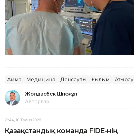
Аймақ
Медицина
Денсаулық
Ғылым
Атырау 
Жолдасбек Шөпеғұл
Авторлар
21:44, 10 Тамыз 2026
Қазақстандық команда FIDE-нің