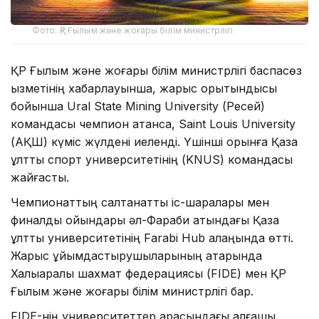
Фото: ҚР Ғылым және жоғары білім министрлігі
ҚР Ғылым және жоғары білім министрлігі баспасөз
қызметінің хабарлауынша, жарыс қорытындысы
бойынша Ural State Mining University (Ресей)
командасы чемпион атанса, Saint Louis University
(АҚШ) күміс жүлдені иеленді. Үшінші орынға Қазақ
ұлттық спорт университетінің (KNUS) командасы
жайғасты.
Чемпионаттың салтанатты іс-шаралары мен
финалдық ойындары әл-Фараби атындағы Қазақ
ұлттық университетінің Farabi Hub алаңында өтті.
Жарыс ұйымдастырушыларының қатарында
Халықаралық шахмат федерациясы (FIDE) мен ҚР
Ғылым және жоғары білім министрлігі бар.
FIDE-нің университеттер арасындағы алғашқы