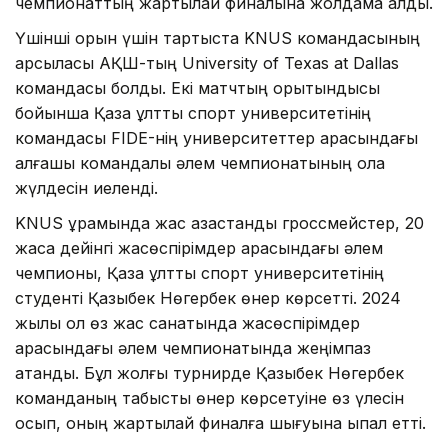
чемпионаттың жартылай финалына жолдама алды.
Үшінші орын үшін тартыста KNUS командасының
қарсыласы АҚШ-тың University of Texas at Dallas
командасы болды. Екі матчтың қорытындысы
бойынша Қазақ ұлттық спорт университетінің
командасы FIDE-нің университеттер арасындағы
алғашқы командалық әлем чемпионатының қола
жүлдесін иеленді.
KNUS құрамында жас қазақстандық гроссмейстер, 20
жасқа дейінгі жасөспірімдер арасындағы әлем
чемпионы, Қазақ ұлттық спорт университетінің
студенті Қазыбек Нөгербек өнер көрсетті. 2024
жылы ол өз жас санатында жасөспірімдер
арасындағы әлем чемпионатында жеңімпаз
атанды. Бұл жолғы турнирде Қазыбек Нөгербек
команданың табысты өнер көрсетуіне өз үлесін
қосып, оның жартылай финалға шығуына ықпал етті.