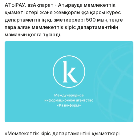
АТЫРАУ. ҚазАқпарат - Атырауда мемлекеттік
қызмет істері және жемқорлыққа қарсы күрес
департаментінің қызметкерлері 500 мың теңге
пара алған мемлекеттік кіріс департаментінің
маманын қолға түсірді.
«Мемлекеттік кіріс департаментінің қызметкері