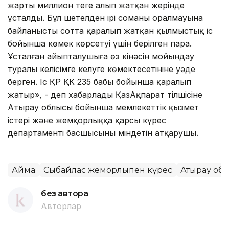
жарты миллион теңге алып жатқан жерінде
ұсталды. Бұл шетелден ірі соманың оралмауына
байланысты сотта қаралып жатқан қылмыстық іс
бойынша көмек көрсетуі үшін берілген пара.
Ұсталған айыпталушыға өз кінәсін мойындау
туралы келісімге келуге көмектесетініне уәде
берген. Іс ҚР ҚК 235 бабы бойынша қаралып
жатыр», - деп хабарлады ҚазАқпарат тілшісіне
Атырау облысы бойынша мемлекеттік қызмет
істері және жемқорлыққа қарсы күрес
департаменті басшысының міндетін атқарушы.
Аймақ
Сыбайлас жемқорлықпен күрес
Атырау об
без автора
Авторлар