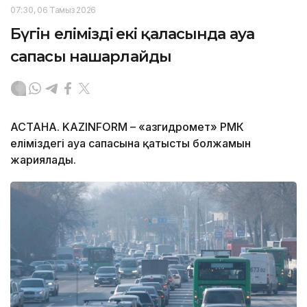
07:30, 06 Тамыз 2026
Бүгін еліміздің екі қаласында ауа
сапасы нашарлайды
АСТАНА. KAZINFORM – «Қазгидромет» РМК
еліміздегі ауа сапасына қатысты болжамын
жариялады.