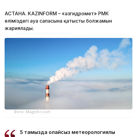
АСТАНА. KAZINFORM – «Қазгидромет» РМК
еліміздегі ауа сапасына қатысты болжамын
жариялады.
Фото: Magnific.com
5 тамызда қолайсыз метеорологиялық