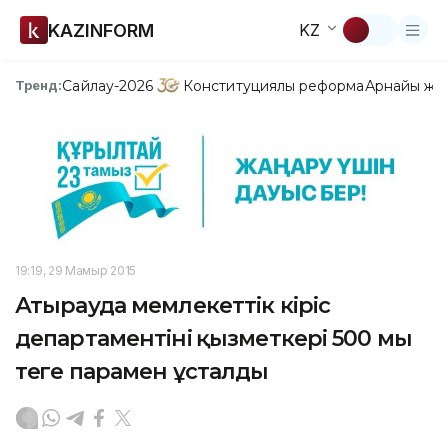
KAZINFORM
KZ
Сайлау-2026
Конституциялық реформа
Арнайы жо
Тренд:
19:19, 29 Мамыр 2015
Атырауда мемлекеттік кіріс
департаментінің қызметкері 500 мың
теңге парамен ұсталды