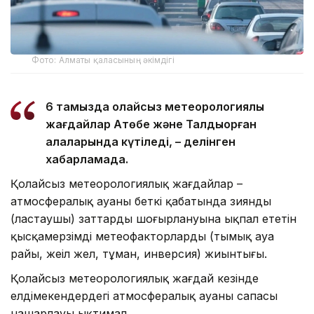
Фото: Алматы қаласының әкімдігі
6 тамызда қолайсыз метеорологиялық
жағдайлар Ақтөбе және Талдықорған
қалаларында күтіледі, – делінген
хабарламада.
Қолайсыз метеорологиялық жағдайлар –
атмосфералық ауаның беткі қабатында зиянды
(ластаушы) заттардың шоғырлануына ықпал ететін
қысқамерзімді метеофакторлардың (тымық ауа
райы, жеңіл жел, тұман, инверсия) жиынтығы.
Қолайсыз метеорологиялық жағдай кезінде
елдімекендердегі атмосфералық ауаның сапасы
нашарлауы ықтимал.