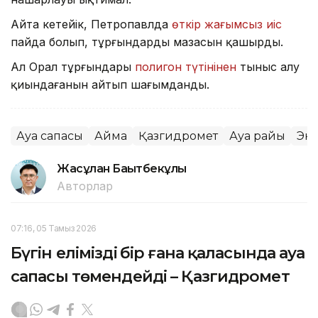
Айта кетейік, Петропавлда
өткір жағымсыз иіс
пайда болып, тұрғындардың мазасын қашырды.
Ал Орал тұрғындары
полигон түтінінен
тыныс алу
қиындағанын айтып шағымданды.
Ауа сапасы
Аймақ
Қазгидромет
Ауа райы
Эк
Жасұлан Бақытбекұлы
Авторлар
07:16, 05 Тамыз 2026
Бүгін еліміздің бір ғана қаласында ауа
сапасы төмендейді – Қазгидромет