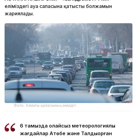
еліміздегі ауа сапасына қатысты болжамын
жариялады.
Фото: Алматы қаласының әкімдігі
6 тамызда қолайсыз метеорологиялық
жағдайлар Ақтөбе және Талдықорған