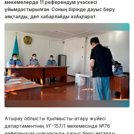
мекемелерде 11 референдум учаскесі
ұйымдастырылған. Соның бірінде дауыс беру
аяқталды, деп хабарлайды ҚазАқпарат.
Атырау облыстық Қылмыстық-атқару жүйесі
департаментінің УГ-157/1 мекемесінде №76
референдум учаскесінде дауыс беру аяқталды.