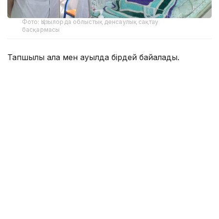
Фото: Қызылорда облыстық денсаулық сақтау
басқармасы
Тапшылық қала мен ауылда бірдей байқалады.
— Осы уақытқа дейін реаниматолог көбірек
жетіспейтін, бүгінде бұл тапшылық сейілді.
Аудандарға акушер-гинекологтар аса
қажет. Емханаларда балалар хирургі, УЗИ-
ге түсіретін және аймақтық дәрігерлер
жетіспейді. Сондықтан кейде екі ауылға
ортақ бір учаскелік дәрігер жұмыс істейді.
Жас мамандардың көпшілігінің тар буынды
маман біліктілігін алуына байланысты
учаскелік дәрігерлерге сұраныс жоғары
болып тұр. Жылда медициналық оқу
орындарымен түлектерді жұмысқа қабылдау