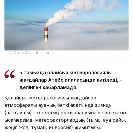
Фото: Magnific.com
5 тамызда қолайсыз метеорологиялық
жағдайлар Ақтөбе қалаласында күтіледі, –
делінген хабарламада.
Қолайсыз метеорологиялық жағдайлар –
атмосфералық ауаның беткі қабатында зиянды
(ластаушы) заттардың шоғырлануына ықпал ететін
қысқамерзімді метеофакторлардың (тымық ауа райы,
жеңіл жел, тұман, инверсия) жиынтығы.