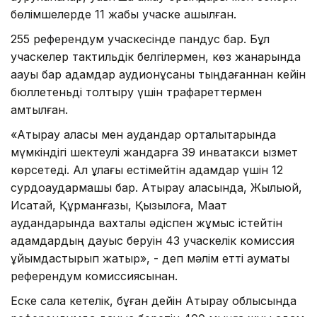
бөлімшелерде 11 жабық учаске ашылған.
255 референдум учаскесінде пандус бар. Бұл
учаскелер тактильдік белгілермен, көз жанарында
ақауы бар адамдар аудионұсқаны тыңдағаннан кейін
бюллетеньді толтыру үшін трафареттермен
қамтылған.
«Атырау қаласы мен аудандар орталықтарында
мүмкіндігі шектеулі жандарға 39 инватакси қызмет
көрсетеді. Ал құлағы естімейтін адамдар үшін 12
сурдоаудармашы бар. Атырау қаласында, Жылыой,
Исатай, Құрманғазы, Қызылқоға, Мақат
аудандарында вахталық әдіспен жұмыс істейтін
адамдардың дауыс беруін 43 учаскелік комиссия
ұйымдастырып жатыр», - деп мәлім етті аумақтық
референдум комиссиясынан.
Еске сала кетелік, бұған дейін Атырау облысында