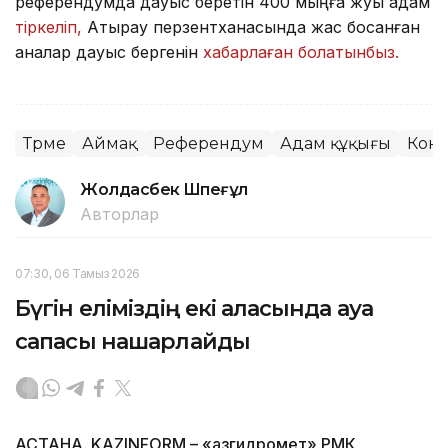
референдумда дауыс беретін 400 мыңға жуық адам
тіркеліп,
Атырау перзентханасында жас босанған
аналар дауыс бергенін
хабарлаған болатынбыз.
Түрме
Аймақ
Референдум
Адам құқығы
Конс
Жолдасбек Шөпеғұл
Авторлар
07:30, 06 Тамыз 2026
Бүгін еліміздің екі қаласында ауа
сапасы нашарлайды
АСТАНА. KAZINFORM – «Қазгидромет» РМК