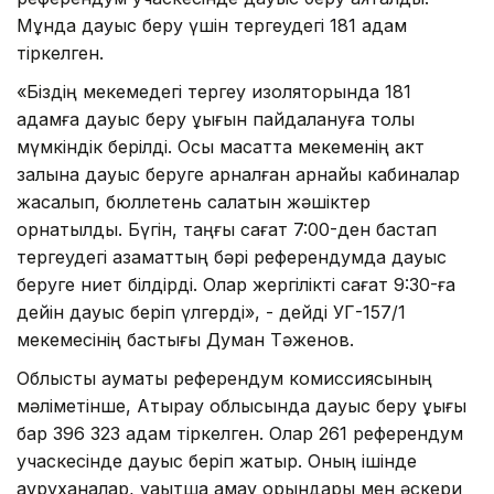
Мұнда дауыс беру үшін тергеудегі 181 адам
тіркелген.
«Біздің мекемедегі тергеу изоляторында 181
адамға дауыс беру құқығын пайдалануға толық
мүмкіндік берілді. Осы мақсатта мекеменің акт
залына дауыс беруге арналған арнайы кабиналар
жасалып, бюллетень салатын жәшіктер
орнатылды. Бүгін, таңғы сағат 7:00-ден бастап
тергеудегі азаматтың бәрі референдумда дауыс
беруге ниет білдірді. Олар жергілікті сағат 9:30-ға
дейін дауыс беріп үлгерді», - дейді УГ-157/1
мекемесінің бастығы Думан Тәженов.
Облыстық аумақтық референдум комиссиясының
мәліметінше, Атырау облысында дауыс беру құқығы
бар 396 323 адам тіркелген. Олар 261 референдум
учаскесінде дауыс беріп жатыр. Оның ішінде
ауруханалар, уақытша қамау орындары мен әскери