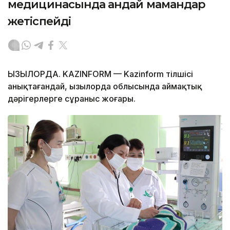
медицинасында қандай мамандар
жетіспейді
ҚЫЗЫЛОРДА. KAZINFORM — Kazinform тілшісі
анықтағандай, Қызылорда облысында аймақтық
дәрігерлерге сұраныс жоғары.