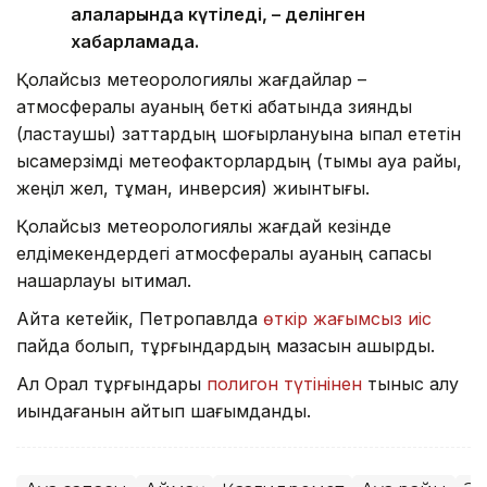
қалаларында күтіледі, – делінген
хабарламада.
Қолайсыз метеорологиялық жағдайлар –
атмосфералық ауаның беткі қабатында зиянды
(ластаушы) заттардың шоғырлануына ықпал ететін
қысқамерзімді метеофакторлардың (тымық ауа райы,
жеңіл жел, тұман, инверсия) жиынтығы.
Қолайсыз метеорологиялық жағдай кезінде
елдімекендердегі атмосфералық ауаның сапасы
нашарлауы ықтимал.
Айта кетейік, Петропавлда
өткір жағымсыз иіс
пайда болып, тұрғындардың мазасын қашырды.
Ал Орал тұрғындары
полигон түтінінен
тыныс алу
қиындағанын айтып шағымданды.