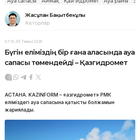
Ауа сапасы
Аймақ
Қазгидромет
Ауа райы
Эк
Жасұлан Бақытбекұлы
Авторлар
07:16, 05 Тамыз 2026
Бүгін еліміздің бір ғана қаласында ауа
сапасы төмендейді – Қазгидромет
АСТАНА. KAZINFORM – «Қазгидромет» РМК
еліміздегі ауа сапасына қатысты болжамын
жариялады.