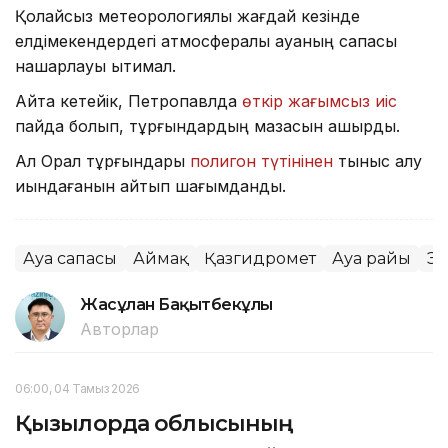
Қолайсыз метеорологиялық жағдай кезінде
елдімекендердегі атмосфералық ауаның сапасы
нашарлауы ықтимал.
Айта кетейік, Петропавлда
өткір жағымсыз иіс
пайда болып, тұрғындардың мазасын қашырды.
Ал Орал тұрғындары
полигон түтінінен
тыныс алу
қиындағанын айтып шағымданды.
Ауа сапасы
Аймақ
Қазгидромет
Ауа райы
Эк
Жасұлан Бақытбекұлы
Авторлар
06:00, 04 Тамыз 2026
Қызылорда облысының