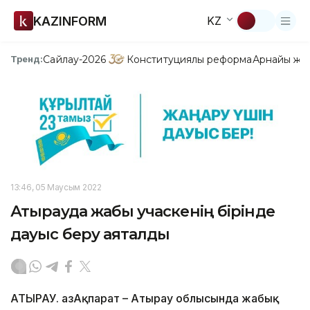
KAZINFORM
KZ
Сайлау-2026
Конституциялық реформа
Арнайы жо
Тренд:
13:46, 05 Маусым 2022
Атырауда жабық учаскенің бірінде
дауыс беру аяқталды
АТЫРАУ. ҚазАқпарат – Атырау облысында жабық