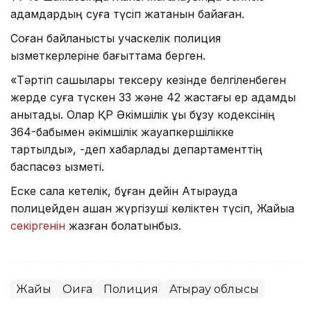
адамдардың суға түсіп жатқанын байқаған.
Соған байланысты учаскелік полиция
қызметкерлеріне бағыттама берген.
«Тәртіп сақшылары тексеру кезінде белгіленбеген
жерде суға түскен 33 және 42 жастағы ер адамды
анықтады. Олар ҚР Әкімшілік құқық бұзу кодексінің
364-бабымен әкімшілік жауапкершілікке
тартылды», -деп хабарлады департаменттің
баспасөз қызметі.
Еске сала кетелік, бұған дейін Атырауда
полицейден қашқан жүргізуші көліктен түсіп, Жайыққа
секіргенін
жазған болатынбыз.
Жайық
Оқиға
Полиция
Атырау облысы