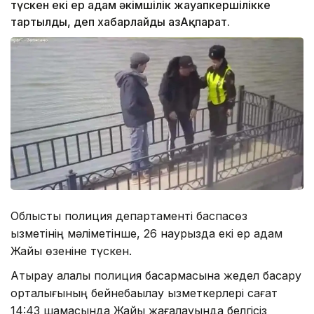
түскен екі ер адам әкімшілік жауапкершілікке
тартылды, деп хабарлайды ҚазАқпарат.
Облыстық полиция департаменті баспасөз
қызметінің мәліметінше, 26 наурызда екі ер адам
Жайық өзеніне түскен.
Атырау қалалық полиция басқармасына жедел басқару
орталығының бейнебақылау қызметкерлері сағат
14:43 шамасында Жайық жағалауында белгісіз