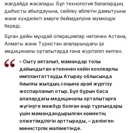
жағдайда жасалады. Бұл технология балалардың
дыбысты қабылдауына, сөйлеу қабілетін дамытуына
және күнделікті өмірге бейімделуіне мүмкіндік
береді.
Бұған дейін мұндай операциялар негізінен Астана,
Алматы және Түркістан қалаларындағы ірі
медициналық орталықтарда ғана жүргізіліп келген.
– Оқыту аяқталып, мамандар толық
дайындықтан өткеннен кейін кохлеарлық
имплантаттауды Атырау облысында
биылғы жылдың соңына қарай жүргізу
жоспарланып отыр. Бұл бұрын басқа
қалалардағы медициналық орталықтарға
жүгінуге мәжбүр болған өңір тұрғындары
үшін мамандандырылған көмектің
қолжетімділігін арттырады, – делінген
министрлік мәліметінде.