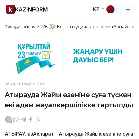
KAZINFORM
KZ
Сайлау-2026
Конституциялық реформа
Арнайы жо
Тренд:
06:44, 28 Наурыз 2022
Атырауда Жайық өзеніне суға түскен
екі адам жауапкершілікке тартылды
АТЫРАУ. ҚазАқпарат – Атырауда Жайық өзеніне суға