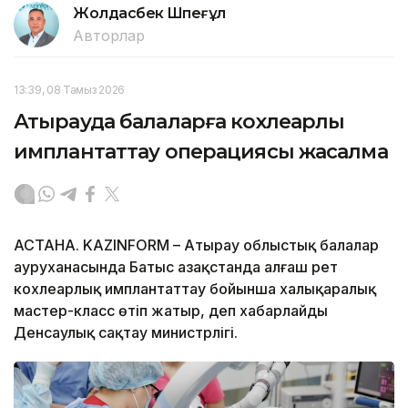
Жолдасбек Шөпеғұл
Авторлар
13:39, 08 Тамыз 2026
Атырауда балаларға кохлеарлық
имплантаттау операциясы жасалмақ
АСТАНА. KAZINFORM – Атырау облыстық балалар
ауруханасында Батыс Қазақстанда алғаш рет
кохлеарлық имплантаттау бойынша халықаралық
мастер-класс өтіп жатыр, деп хабарлайды
Денсаулық сақтау министрлігі.