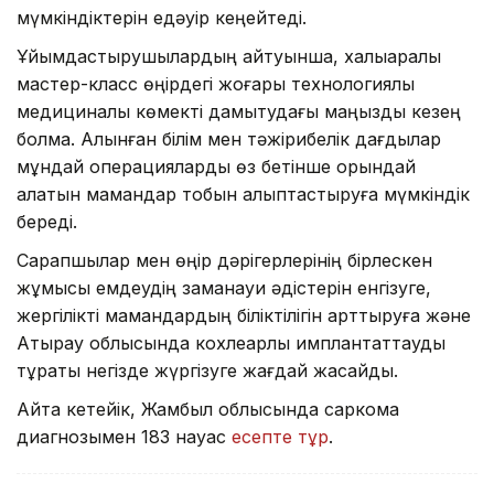
мүмкіндіктерін едәуір кеңейтеді.
Ұйымдастырушылардың айтуынша, халықаралық
мастер-класс өңірдегі жоғары технологиялық
медициналық көмекті дамытудағы маңызды кезең
болмақ. Алынған білім мен тәжірибелік дағдылар
мұндай операцияларды өз бетінше орындай
алатын мамандар тобын қалыптастыруға мүмкіндік
береді.
Сарапшылар мен өңір дәрігерлерінің бірлескен
жұмысы емдеудің заманауи әдістерін енгізуге,
жергілікті мамандардың біліктілігін арттыруға және
Атырау облысында кохлеарлық имплантаттауды
тұрақты негізде жүргізуге жағдай жасайды.
Айта кетейік, Жамбыл облысында саркома
диагнозымен 183 науқас
есепте тұр
.