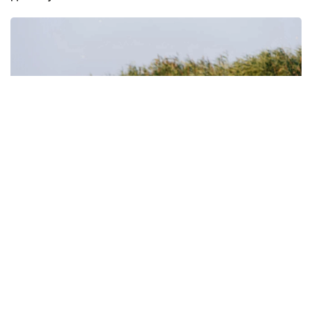
Фото: Атырау өңірлік коммуникациялар қызметі
Құрманғазы аудандық әкімдігінің мәліметінше, лотос
гүлдейтін алқап қыркүйек айының соңына дейін
келушілер үшін ашық болады. Фестивалді
ұйымдастыруға бөлінген 191,9 млн теңгенің 131,9