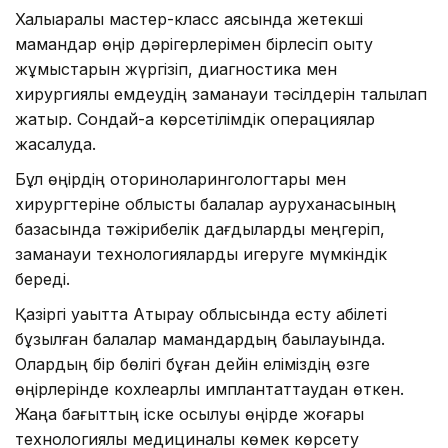
Халықаралық мастер-класс аясында жетекші
мамандар өңір дәрігерлерімен бірлесіп оқыту
жұмыстарын жүргізіп, диагностика мен
хирургиялық емдеудің заманауи тәсілдерін талқылап
жатыр. Сондай-ақ көрсетілімдік операциялар
жасалуда.
Бұл өңірдің оториноларингологтары мен
хирургтеріне облыстық балалар ауруханасының
базасында тәжірибелік дағдыларды меңгеріп,
заманауи технологияларды игеруге мүмкіндік
береді.
Қазіргі уақытта Атырау облысында есту қабілеті
бұзылған балалар мамандардың бақылауында.
Олардың бір бөлігі бұған дейін еліміздің өзге
өңірлерінде кохлеарлық имплантаттаудан өткен.
Жаңа бағыттың іске қосылуы өңірде жоғары
технологиялық медициналық көмек көрсету