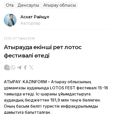
Ота
Денсаулық
Атырау облысы
Асхат Райқұл
Авторлар
22:50, 07 Тамыз 2026
Атырауда екінші рет лотос
фестивалі өтеді
АТЫРАУ. KAZINFORM – Атырау облысының
Құрманғазы ауданында LOTOS FEST фестивалі 15-16
тамызда өтеді. Іс-шараны ұйымдастыруға
аудандық бюджеттен 191,9 млн теңге бөлінген.
Оның басым бөлігі туристік инфрақұрылымды
дамытуға бағытталған.