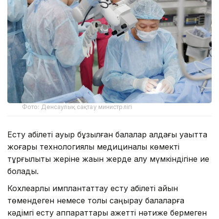
Фото: Денсаулық сақтау министрлігі
Есту қабілеті ауыр бұзылған балалар алдағы уақытта
жоғары технологиялық медициналық көмекті
тұрғылықты жеріне жақын жерде алу мүмкіндігіне ие
болады.
Кохлеарлық имплантаттау есту қабілеті айқын
төмендеген немесе толық саңырау балаларға
кәдімгі есту аппараттары қажетті нәтиже бермеген