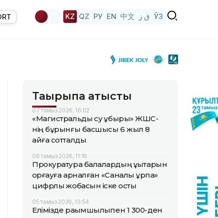
KZ
QZ
РУ
EN
中文
ق ز
ЎЗ
ORT
Тақырыпқа қатысты
07 тамыз 2026, 16:02
«Магистральдық су құбыры» ЖШС-
нің бұрынғы басшысы 6 жыл 8
айға сотталды
06 тамыз 2026, 11:16
Прокуратура балалардың құқықтарын
қорғауға арналған «Саналы ұрпақ»
цифрлық жобасын іске қосты
05 тамыз 2026, 13:54
Елімізде рақымшылықпен 1 300-ден