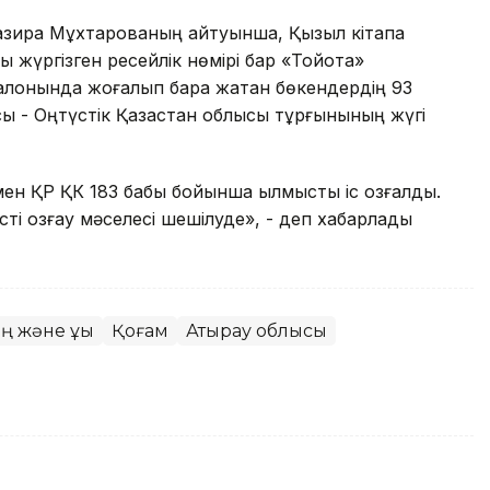
азира Мұхтарованың айтуынша, Қызыл кітапқа
ны жүргізген ресейлік нөмірі бар «Тойота»
салонында жоғалып бара жатқан бөкендердің 93
ысы - Оңтүстік Қазақстан облысы тұрғынының жүгі
ен ҚР ҚК 183 бабы бойынша қылмыстық іс қозғалды.
ті қозғау мәселесі шешілуде», - деп хабарлады
ң және құқық
Қоғам
Атырау облысы