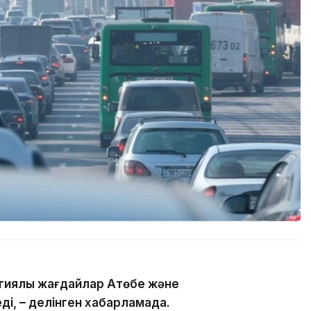
гиялық жағдайлар Ақтөбе және
ді, – делінген хабарламада.