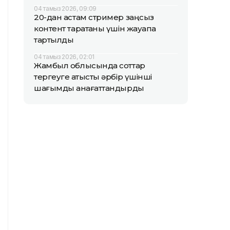
04 тамыз 2026, 09:09
20-дан астам стример заңсыз
контент таратқаны үшін жауапқа
тартылды
04 тамыз 2026, 02:01
Жамбыл облысында соттар
тергеуге қатысты әрбір үшінші
шағымды қанағаттандырды