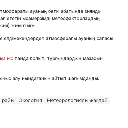
тмосфералық ауаның беткі қабатында зиянды
л ететін қысқамерзімді метеофакторлардың
рсия) жиынтығы.
е елдімекендердегі атмосфералық ауаның сапасы
ыз иіс
пайда болып, тұрғындардың мазасын
ыныс алу қиындағанын айтып шағымданды.
а райы
Экология
Метеорологиялық жағдай