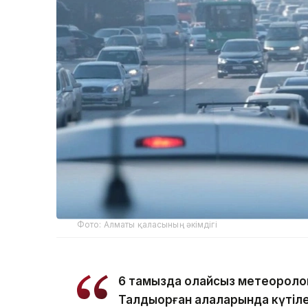
Фото: Алматы қаласының әкімдігі
6 тамызда қолайсыз метеороло
Талдықорған қалаларында күтіле