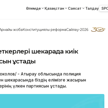
Әлемде
Қазақстан
Саясат
Талдау
SP
Арнайы жоба
Конституциялық реформа
Сайлау-2026
еткерлері шекарада киік
ясын ұстады
 Соколов/ - Атырау облысында полиция
н шекарасында біздің елімізге жасырын
ерінің үлкен партиясын ұстады.