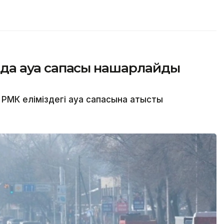
сында ауа сапасы нашарлайды
МК еліміздегі ауа сапасына қатысты