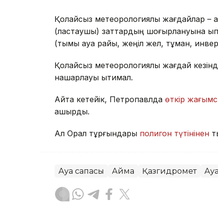
Қолайсыз метеорологиялық жағдайлар – а
(ластаушы) заттардың шоғырлануына ықпа
(тымық ауа райы, жеңіл жел, тұман, инве
Қолайсыз метеорологиялық жағдай кезінд
нашарлауы ықтимал.
Айта кетейік, Петропавлда
өткір жағымс
қашырды.
Ал Орал тұрғындары
полигон түтінінен
т
Ауа сапасы
Аймақ
Қазгидромет
Ау