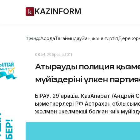
KAZINFORM
Ақорда
Тағайындау
Заң және тәртіп
Дерекқор
Тренд:
08:54, 29 Қараша 2011
Атыраудың полиция қызм
мүйіздерінің үлкен парти
ЫРАУ. 29 қараша. ҚазАқпарат /Андрей
қызметкерлері РФ Астрахан облысыме
жолмен әкелмекші болған киік мүйізд