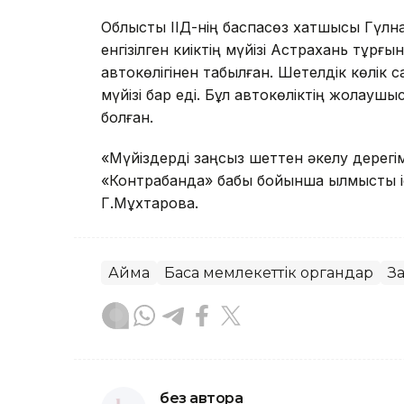
Облыстық ІІД-нің баспасөз хатшысы Гүлн
енгізілген киіктің мүйізі Астрахань тұрғы
автокөлігінен табылған. Шетелдік көлік 
мүйізі бар еді. Бұл автокөліктің жолауш
болған.
«Мүйіздерді заңсыз шеттен әкелу дерегім
«Контрабанда» бабы бойынша қылмыстық іс
Г.Мұхтарова.
Аймақ
Басқа мемлекеттік органдар
За
без автора