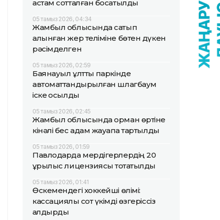
астам сотталған босатылды
05 тамыз 2026, 04:34
Жамбыл облысында сатып
алынған жер теліміне бөтен дүкен
рәсімделген
05 тамыз 2026, 02:59
Баянауыл ұлттық паркінде
автоматтандырылған шлагбаум
іске қосылды
05 тамыз 2026, 02:45
Жамбыл облысында орман өртіне
кінәлі бес адам жауапқа тартылды
05 тамыз 2026, 01:59
Павлодарда мердігерлердің 20
құрылыс лицензиясы тоқтатылды
05 тамыз 2026, 01:41
Өскемендегі хоккейші өлімі:
кассациялық сот үкімді өзгеріссіз
қалдырды