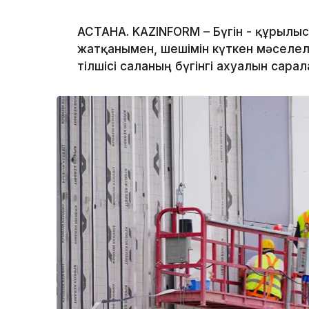
АСТАНА. KAZINFORM – Бүгін - құрылы
жатқанымен, шешімін күткен мәселеле
тілшісі саланың бүгінгі ахуалын сарал