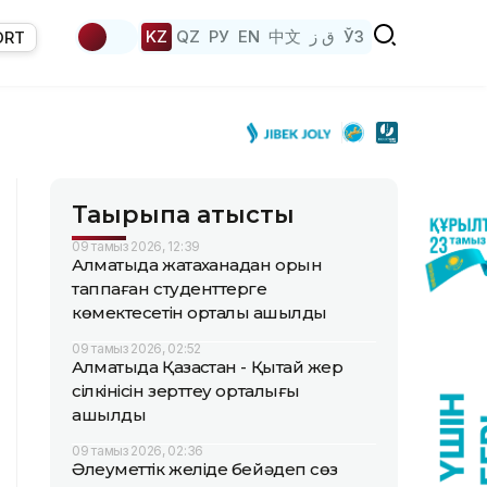
KZ
QZ
РУ
EN
中文
ق ز
ЎЗ
ORT
Тақырыпқа қатысты
09 тамыз 2026, 12:39
Алматыда жатақханадан орын
таппаған студенттерге
көмектесетін орталық ашылды
09 тамыз 2026, 02:52
Алматыда Қазақстан - Қытай жер
сілкінісін зерттеу орталығы
ашылды
09 тамыз 2026, 02:36
Әлеуметтік желіде бейәдеп сөз