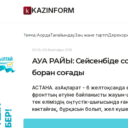
KAZINFORM
Ақорда
Тағайындау
Заң және тәртіп
Дерекқор
Тренд:
00:19, 06 Желтоқсан 2016
АУА РАЙЫ: Сейсенбіде со
боран соғады
АСТАНА. ҚазАқпарат - 6 желтоқсанда 
фронттың өтуіне байланысты жауын-
тек еліміздің оңтүстік-шығысында ға
көктайғақ, бұрқасын болып, жел күше