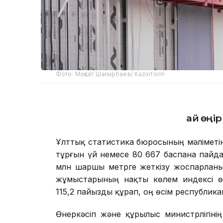
Фото: Мақсат Шағырбаев/ Kazinform
Қай өңі
Ұлттық статистика бюросының мәліметі
тұрғын үй немесе 80 667 баспана пайдал
млн шаршы метрге жеткізу жоспарланы
жұмыстарының нақты көлем индексі ө
115,2 пайызды құрап, оң өсім республикан
Өнеркәсіп және құрылыс министрлігіні