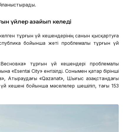
айланыстырады.
ын үйлер азайып келеді
елген тұрғын үй кешендерінің санын қысқартуға
спублика бойынша жеті проблемалы тұрғын үй
Весновка» тұрғын үй кешендері проблемалы
а «Esentai City» енгізілді. Сонымен қатар бірінші
, Атыраудағы «Qazanat», Шығыс Қазақстандағы
үй кешені бойынша мәселелер шешіліп, тағы 153