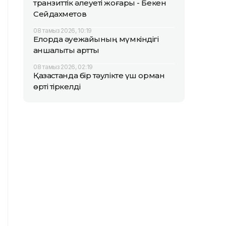
транзиттік әлеуеті жоғары - Бекен
Сейдахметов
08 тамыз 2026, 10:19
Елорда әуежайының мүмкіндігі
қаншалықты артты
08 тамыз 2026, 02:19
Қазақстанда бір тәулікте үш орман
өрті тіркелді