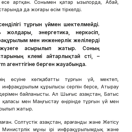
есе артқан. Сонымен қатар Қызылорда, Абай,
старында да жоғары өсім тіркелді.
сенділігі тұрғын үймен шектелмейді.
жолдары, энергетика, өнеркәсіп,
фрақұрылым мен инженерлік желілерді
жүзеге асырылып жатыр. Соның
арының көлемі айтарлықтай өсті, –
rm агенттігіне берген жауабында.
ің өсуіне көпқабатты тұрғын үй, мектеп,
 инфрақұрылым құрылысы серпін берсе, Атырау
ндерімен байланысты. Ал Шығыс Қазақстан, Батыс
 қаласы мен Маңғыстау өңірінде тұрғын үй мен
ырылып жатыр.
аған. Солтүстік Қазақстан, Қарағанды және Жетісу
 Министрлік мұны ірі инфрақұрылымдық және