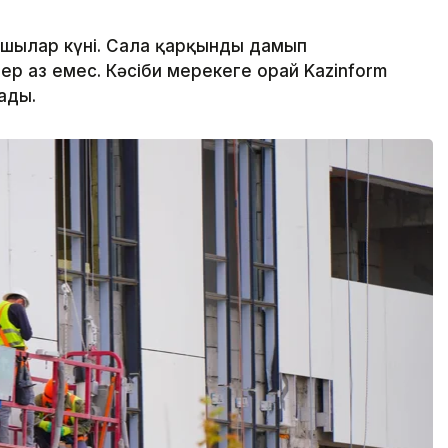
сшылар күні. Сала қарқынды дамып
р аз емес. Кәсіби мерекеге орай Kazinform
ады.