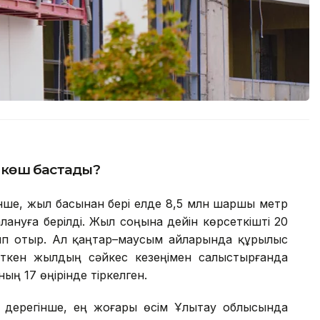
р көш бастады?
нше, жыл басынан бері елде 8,5 млн шаршы метр
ануға берілді. Жыл соңына дейін көрсеткішті 20
п отыр. Ал қаңтар–маусым айларында құрылыс
ткен жылдың сәйкес кезеңімен салыстырғанда
ың 17 өңірінде тіркелген.
ң дерегінше, ең жоғары өсім Ұлытау облысында