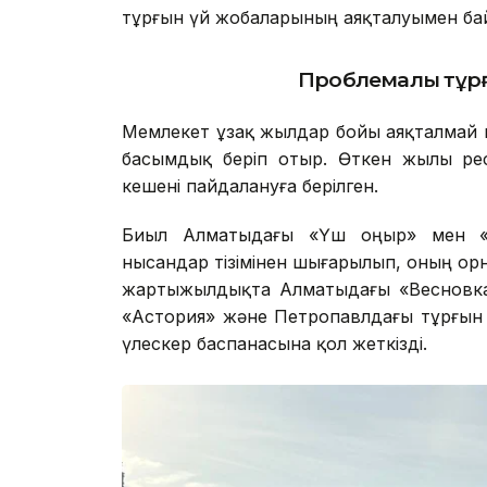
тұрғын үй жобаларының аяқталуымен б
Проблемалы тұрғ
Мемлекет ұзақ жылдар бойы аяқталмай к
басымдық беріп отыр. Өткен жылы ре
кешені пайдалануға берілген.
Биыл Алматыдағы «Үш Қоңыр» мен «
нысандар тізімінен шығарылып, оның орнын
жартыжылдықта Алматыдағы «Весновка»
«Астория» және Петропавлдағы тұрғын 
үлескер баспанасына қол жеткізді.