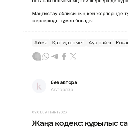
Қостанай облысының кей жерлерінде бұрқ
Маңғыстау облысының кей жерлерінде т
жерлерінде тұман болады.
Аймақ
Қазгидромет
Ауа райы
Қоға
без автора
Авторлар
09:01, 09 Тамыз 2026
Жаңа кодекс: құрылыс са