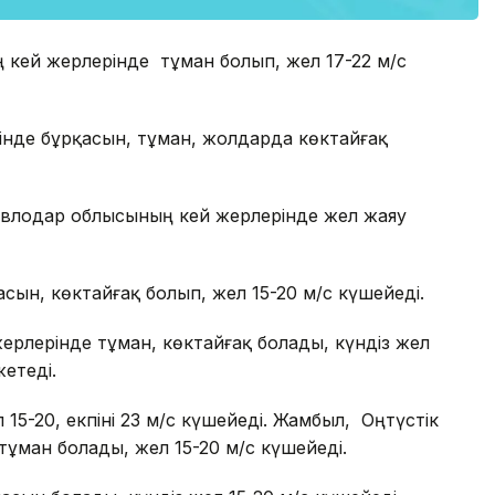
ң кей жерлерінде тұман болып, жел 17-22 м/с
нде бұрқасын, тұман, жолдарда көктайғақ
Павлодар облысының кей жерлерінде жел жаяу
ын, көктайғақ болып, жел 15-20 м/с күшейеді.
рлерінде тұман, көктайғақ болады, күндіз жел
жетеді.
5-20, екпіні 23 м/с күшейеді. Жамбыл, Оңтүстік
тұман болады, жел 15-20 м/с күшейеді.