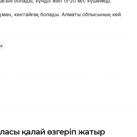
асын болады, күндіз жел 15-20 м/с күшейеді.
ұман, көктайғақ болады. Алматы облысының кей
м
ласы қалай өзгеріп жатыр