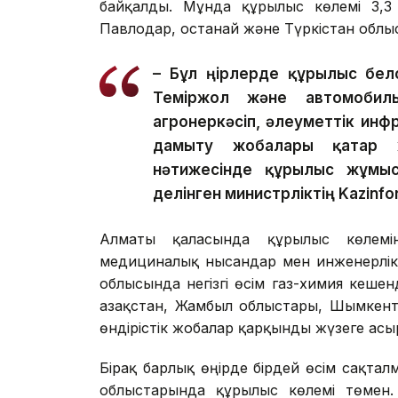
байқалды. Мұнда құрылыс көлемі 3,3 
Павлодар, Қостанай және Түркістан облы
– Бұл өңірлерде құрылыс бел
Теміржол және автомобиль 
агроөнеркәсіп, әлеуметтік ин
дамыту жобалары қатар 
нәтижесінде құрылыс жұмыст
делінген министрліктің Kazinfo
Алматы қаласында құрылыс көлемін
медициналық нысандар мен инженерлік
облысында негізгі өсім газ-химия кеше
Қазақстан, Жамбыл облыстары, Шымкент
өндірістік жобалар қарқынды жүзеге ас
Бірақ барлық өңірде бірдей өсім сақталм
облыстарында құрылыс көлемі төмен.