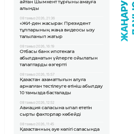
айтқан Шымкент тұрғыны қамауға
алынды
08 тамыз 2026, 21:36
«ЖИ-ден жақсырақ»: Президент
тұлпарының жаңа видеосы қызу
талқыланып жатыр
08 тамыз 2026, 16:19
Отбасы банк ипотекаға
қабылданатын үйлерге қойылатын
талаптарды өзгертті
08 тамыз 2026, 15:57
Қазақстан азаматтығын алуға
арналған тестілеуге өтініш қабылдау
10 тамызда басталады
08 тамыз 2026, 12:52
Авиация саласына ықпал ететін
сыртқы факторлар көбейді
08 тамыз 2026, 11:45
Қазақстанның әуе көлігі саласында