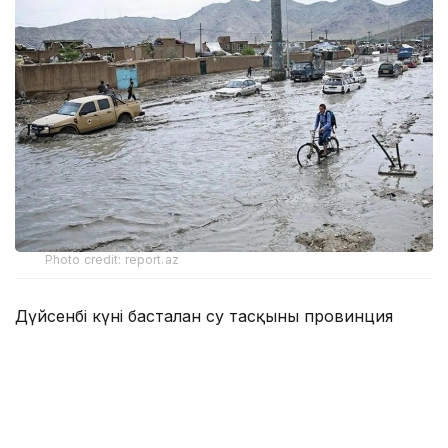
Photo credit: report.az
Дүйсенбі күні басталған су тасқыны провинция
орталығы Парун қаласындағы үйлер мен дүкендерді
жаппай қиратты. Қала мэрі де хабар-ошарсыз
кеткендер қатарында.
Талибанның метеорологиялық басқармасы