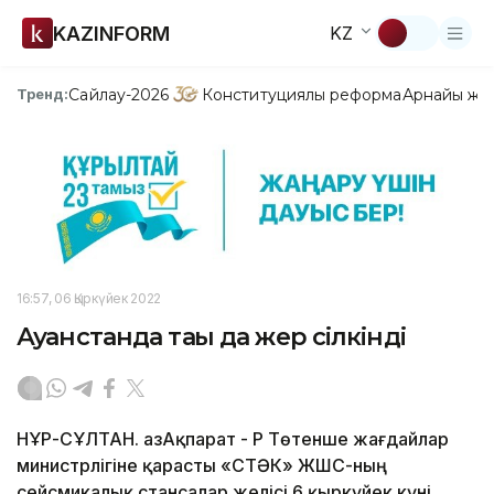
KAZINFORM
KZ
Сайлау-2026
Конституциялық реформа
Арнайы жо
Тренд:
16:57, 06 Қыркүйек 2022
Ауғанстанда тағы да жер сілкінді
НҰР-СҰЛТАН. ҚазАқпарат - ҚР Төтенше жағдайлар
министрлігіне қарасты «СТӘК» ЖШС-ның
сейсмикалық стансалар желісі 6 қыркүйек күні