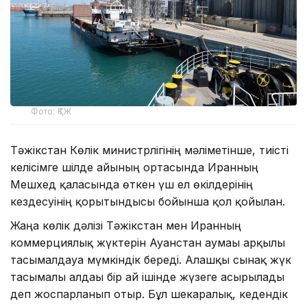
Фото: ҚТЖ
Тәжікстан Көлік министрлігінің мәліметінше, тиісті
келісімге шілде айының ортасында Иранның
Мешхед қаласында өткен үш ел өкілдерінің
кездесуінің қорытындысы бойынша қол қойылған.
Жаңа көлік дәлізі Тәжікстан мен Иранның
коммерциялық жүктерін Ауғанстан аумағы арқылы
тасымалдауға мүмкіндік береді. Алғашқы сынақ жүк
тасымалы алдағы бір ай ішінде жүзеге асырылады
деп жоспарланып отыр. Бұл шекаралық, кедендік