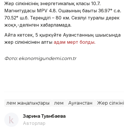
Жер сілкінісінің энергетикалық класы 10.7.
Магнитудасы MPV 4.8. Ошағының бағыты 36.97° с.е.
70.52° ш.б. Тереңдігі – 80 км. Сезілуі туралы дерек
жоқ»,-делінген хабарламада.
Айта кетсек, 5 қыркүйте Ауғанстанның шығысында
жер сілкінісінен алты
адам мерт болды.
Фото: ekonomigundemi.com.tr
Әлем жаңалықтары
Әлем
Ауғанстан
Жер сілкінісі
Зарина Туғанбаева
Авторлар