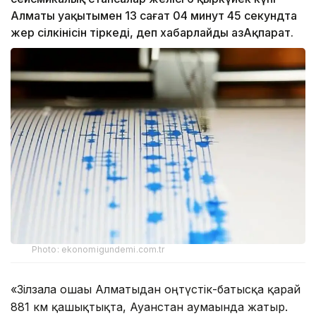
Алматы уақытымен 13 сағат 04 минут 45 секундта
жер сілкінісін тіркеді, деп хабарлайды ҚазАқпарат.
Photo: ekonomigundemi.com.tr
«Зілзала ошағы Алматыдан оңтүстік-батысқа қарай
881 км қашықтықта, Ауғанстан аумағында жатыр.