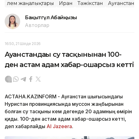
Әлем жаңалықтары
Иран
Тәжікстан
Ауғанстан
Бақытгүл Абайқызы
Авторлар
16:50, 21 Шілде 2026
Ауғанстандағы су тасқынынан 100-
ден астам адам хабар-ошарсыз кетті
АСТАНА.KAZINFORM - Ауғанстан шығысындағы
Нуристан провинциясында муссон жаңбырынан
болған су тасқыны кем дегенде 20 адамның өмірін
қиды. 100-ден астам адам хабар-ошарсыз кетті,
деп хабарлайды
Al Jazeera
.