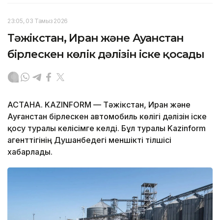
23:05, 03 Тамыз 2026
Тәжікстан, Иран және Ауғанстан
бірлескен көлік дәлізін іске қосады
АСТАНА. KAZINFORM — Тәжікстан, Иран және
Ауғанстан бірлескен автомобиль көлігі дәлізін іске
қосу туралы келісімге келді. Бұл туралы Kazinform
агенттігінің Душанбедегі меншікті тілшісі
хабарлады.