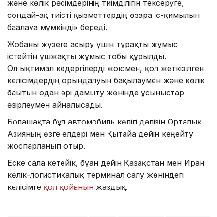
және көлік рәсімдерінің тиімділігін тексеруге,
сондай-ақ тиісті қызметтердің өзара іс-қимылын
бағалауға мүмкіндік береді.
Жобаны жүзеге асыру үшін тұрақты жұмыс
істейтін үшжақты жұмыс тобы құрылды.
Ол ықтимал кедергілерді жоюмен, қол жеткізілген
келісімдердің орындалуын бақылаумен және көлік
бағытын одан әрі дамыту жөнінде ұсыныстар
әзірлеумен айналысады.
Болашақта бұл автомобиль көлігі дәлізін Орталық
Азияның өзге елдері мен Қытайға дейін кеңейту
жоспарланып отыр.
Еске сала кетейік, бұған дейін Қазақстан мен Иран
көлік-логистикалық терминал салу жөніндегі
келісімге
қол қойғанын
жаздық.