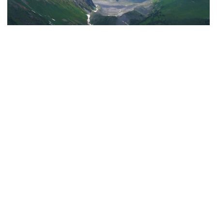
Фото: ШҚО әкімдігі
Алматы облысында ТЖМ «Қазселденқорғау» ММ-
нің сел қаупі жоғары тау көлдерінің жай-күйін
бақылауға және мониторинг жүргізуге арналған
биік таулы бекеттері жұмысын бастады.
Маусымдық бекеттерді орналастыру
гидрологиялық жағдайды тұрақты бақылауды
қамтамасыз етуге, ықтимал өзгерістерді уақтылы
анықтауға және қауіп төнген жағдайда жедел
ақпарат беруге бағытталған.
Мұнда мамандар сел қаупі кезеңінде аса қауіпті тау
көлдерінің жай-күйін тәулік бойы бақылап, үздіксіз