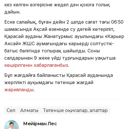
кез келген өзгерісіне жедел ден қоюға толық
дайын.
Еске салайық, бұған дейін 2 шілде сағат таңғы 06:50
шамасында Ақсай өзенінде су деңгейі көтеріліп,
Қарасай ауданы Жанатұрмыс ауылындағы «Карьер
Аксай» ЖШС аумағындағы карьердің солтүстік-
батыс бөлігінде топырақ шайылды. Соның
салдарынан 9 жеке үйдің тұрғындарын уақытша
көшірілгенін хабарлағанбыз
.
Бұл жағдайға байланысты Қарасай ауданында
жергілікті ауқымдағы төтенше жағдай
жарияланды
.
Сел
Алматы
Төтенше оқиғалар, апаттар
Мейірман Лес