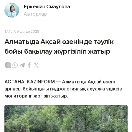
Еркежан Смағұлова
Авторлар
17:10, 09 Шілде 2026
Алматыда Ақсай өзенінде тәулік
бойы бақылау жүргізіліп жатыр
АСТАНА. KAZINFORM — Алматыда Ақсай өзені
арнасы бойындағы гидрологиялық ахуалға үздіксіз
мониторинг жүргізіп жатыр.