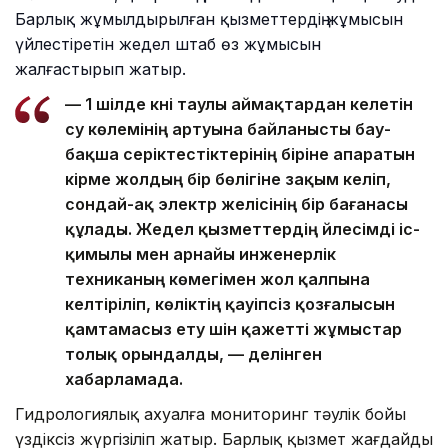
Барлық жұмылдырылған қызметтердің жұмысын
үйлестіретін жедел штаб өз жұмысын
жалғастырып жатыр.
— 1 шілде күні таулы аймақтардан келетін
су көлемінің артуына байланысты бау-
бақша серіктестіктерінің біріне апаратын
кірме жолдың бір бөлігіне зақым келіп,
сондай-ақ электр желісінің бір бағанасы
құлады. Жедел қызметтердің үйлесімді іс-
қимылы мен арнайы инженерлік
техниканың көмегімен жол қалпына
келтіріліп, көліктің қауіпсіз қозғалысын
қамтамасыз ету үшін қажетті жұмыстар
толық орындалды, — делінген
хабарламада.
Гидрологиялық ахуалға мониторинг тәулік бойы
үздіксіз жүргізіліп жатыр. Барлық қызмет жағдайдың