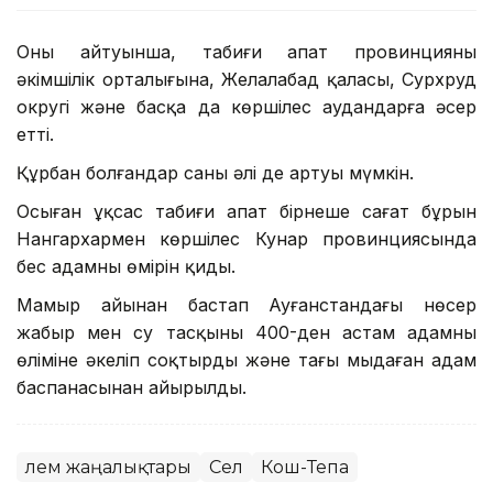
Оның айтуынша, табиғи апат провинцияның
әкімшілік орталығына, Желалабад қаласы, Сурхруд
округі және басқа да көршілес аудандарға әсер
етті.
Құрбан болғандар саны әлі де артуы мүмкін.
Осыған ұқсас табиғи апат бірнеше сағат бұрын
Нангархармен көршілес Кунар провинциясында
бес адамның өмірін қиды.
Мамыр айынан бастап Ауғанстандағы нөсер
жаңбыр мен су тасқыны 400-ден астам адамның
өліміне әкеліп соқтырды және тағы мыңдаған адам
баспанасынан айырылды.
Әлем жаңалықтары
Сел
Кош-Тепа