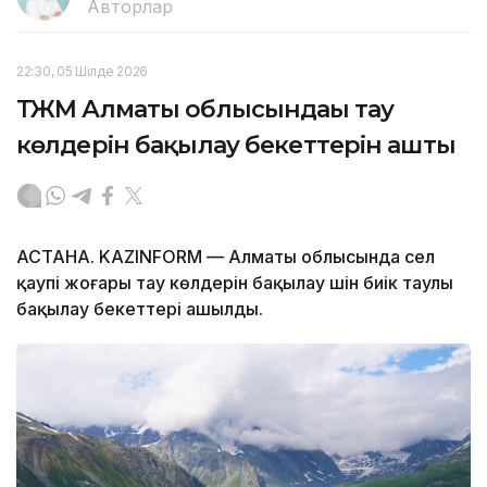
Авторлар
22:30, 05 Шілде 2026
ТЖМ Алматы облысындағы тау
көлдерін бақылау бекеттерін ашты
АСТАНА. KAZINFORM — Алматы облысында сел
қаупі жоғары тау көлдерін бақылау үшін биік таулы
бақылау бекеттері ашылды.