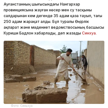
Ауғанстанның шығысындағы Нангархар
провинциясына жауған нөсер мен су тасқыны
салдарынан кем дегенде 35 адам қаза тауып, тағы
250 адам жарақат алды. Бұл туралы Өңірлік
ақпарат және мәдениет ведомствосының басшысы
Куриши Бадлон хабарлады, деп жазады
Синхуа.
Фото: Cиньхуа