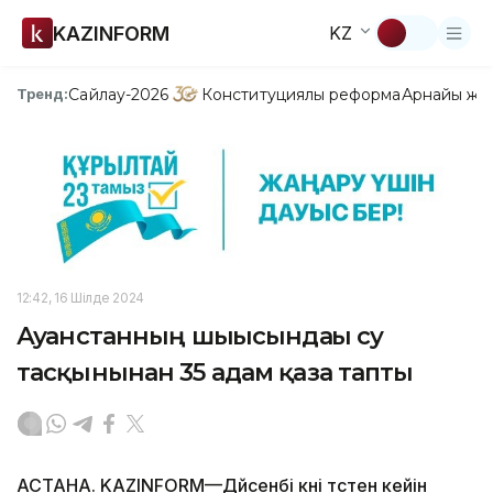
KAZINFORM
KZ
Сайлау-2026
Конституциялық реформа
Арнайы жо
Тренд:
12:42, 16 Шілде 2024
Ауғанстанның шығысындағы су
тасқынынан 35 адам қаза тапты
АСТАНА. KAZINFORM—Дүйсенбі күні түстен кейін