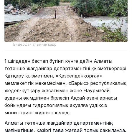
Видеодан алынған кадр
1 шілдеден бастап бүгінгі күнге дейін Алматы
төтенше жағдайлар департаментінің қызметкерлері
Құтқару қызметімен, «Қазселденқорғау»
мемлекеттік мекемесімен, «Барыс» республикалық
жедел-құтқару жасағымен және Наурызбай
ауданы әкімдігімен бірлесіп Ақсай өзені арнасы
бойындағы гидрологиялық ахуалға үздіксіз
мониторинг жүргізіп келеді.
Алматы төтенше жағдайлар департаментінің
мәліметінше, қазіргі таңда жағдай толық бақылауда.