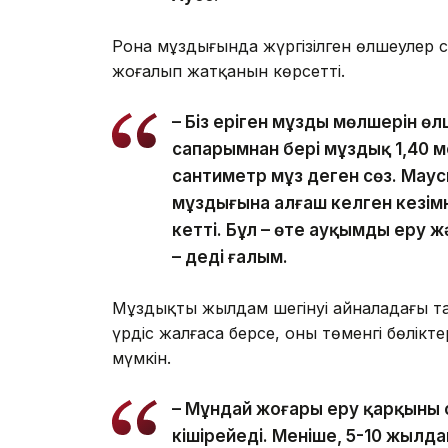
Рона мұздығында жүргізілген өлшеулер 
жоғалып жатқанын көрсетті.
– Біз еріген мұздың мөлшерін өл
сапарымнан бері мұздық 1,40 ме
сантиметр мұз деген сөз. Мау
мұздығына алғаш келген кезімн
кетті. Бұл – өте ауқымды еру 
– деді ғалым.
Мұздықтың жылдам шегінуі айналадағы та
үрдіс жалғаса берсе, оның төменгі бөлік
мүмкін.
– Мұндай жоғары еру қарқыны 
кішірейеді. Меніңше, 5-10 жылд