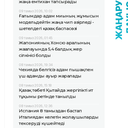
жаңа емтихан тапсырады
09 тамыз 2026, 10:02
Ғалымдар адам миының жұмысын
модельдейтін жаңа чип әзірледі -
шетелдегі қазақ баспасөзі
09 тамыз 2026, 01:45
Жапонияның Хонсю аралының
жағалауында 5,4 балдық жер
сілкінісі болды
08 тамыз 2026, 19:34
Чехияда белгісіз адам пышақпен
үш адамды ауыр жаралады
08 тамыз 2026, 15:18
Қазақ төбеті Қытайда жергілікті ит
тұқымы ретінде танылды
08 тамыз 2026, 12:36
Испания 8 тамыздан бастап
Италиядан келетін жолаушыларды
тексеруді күшейтеді