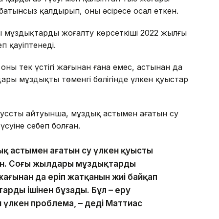
атынсыз қалдырып, оны әсіресе осал еткен.
 мұздықтардың жоғалту көрсеткіші 2022 жылғы
п қауіптенеді.
ың тек үстіңгі жағынан ғана емес, астынан да
ары мұздықтың төменгі бөлігінде үлкен қуыстар
усстың айтуынша, мұздық астымен ағатын су
үсуіне себеп болған.
ық астымен ағатын су үлкен қуысты
ен. Соңғы жылдары мұздықтардың
жағынан да еріп жатқанын жиі байқап
арды ішінен бұзады. Бұл – еру
н үлкен проблема, – деді Маттиас