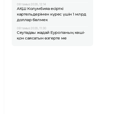
08 тамыз 2026, 12:14
АҚШ Колумбияға есірткі
картельдерімен күрес үшін 1 млрд
доллар бөлмек
08 тамыз 2026, 11:30
Сеутадағы жағдай Еуропаның көші-
қон саясатын өзгерте ме