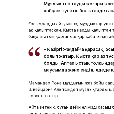
Мұздық тек таудың жоғары жағы
көбірек түсетін бөліктерде ған
Ғалымдардың айтуынша, мұздықтар үшін 
ақ қалыптасқан. Қыста қардың қалыптан 
баяулататын қорғаныш қар қабатынан ай
– Қазіргі жағдайға қарасақ, о
болып жатыр. Қыста қар аз түс
болды. Аптап ыстық толқында
маусымда және енді шілдеде қа
Мамандар Рона мұздығын жаз бойы бақы
Швейцария Альпісіндегі мұздықтардың ш
көрсетіп отыр.
Айта кетейік, бұған дейін еліміздің басым
синоптиктердің
ескертуі жарияланды
.