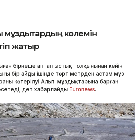
қ мұздықтардың көлемін
ртіп жатыр
ған бірнеше аптап ыстық толқынынан кейін
дығы бір айдың ішінде төрт метрден астам мұз
аның көтерілуі Альпі мұздықтарына барған
рсетеді, деп хабарлайды
Еuronews
.