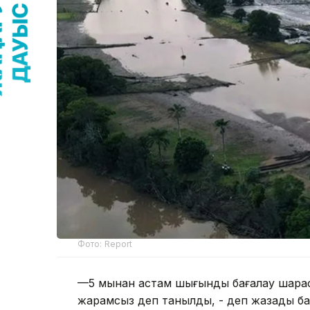
Фото: Report
—5 мыңнан астам шығынды бағалау шарасы
жарамсыз деп танылды, - деп жазады б