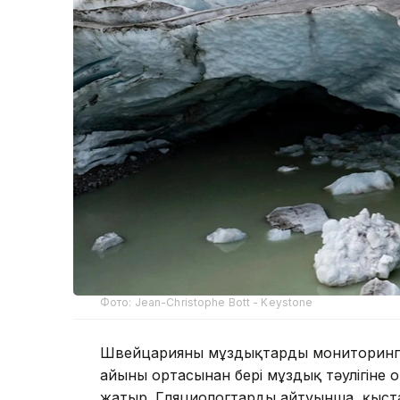
Фото: Jean-Christophe Bott - Keystone
Швейцарияның мұздықтарды мониторингт
айының ортасынан бері мұздық тәулігіне
жатыр. Гляциологтардың айтуынша, қыста