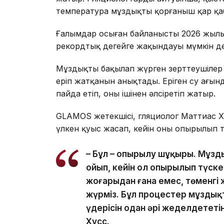
температура мұздықты қорғаныш қар қаб
Ғалымдар осыған байланысты 2026 жылы
рекордтық деңгейге жақындауы мүмкін де
Мұздықты бақылап жүрген зерттеушілер он
еріп жатқанын анықтады. Еріген су ағынд
пайда етіп, оны ішінен әлсіретіп жатыр.
GLAMOS жетекшісі, гляциолог Маттиас Х
үлкен қуыс жасап, кейін оның опырылып т
– Бұл – опырылу шұңқыры. Мұзд
ойып, кейін ол опырылып түск
жоғарыдан ғана емес, төменгі 
жүрміз. Бұл процестер мұздықт
үдерісін одан әрі жеделдететі
Хусс.