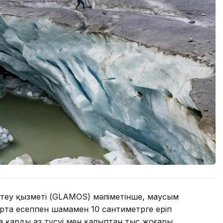
еу қызметі (GLAMOS) мәліметінше, маусым
 орта есеппен шамамен 10 сантиметрге еріп
 қардың аз түсуі мен қалыптан тыс жоғары