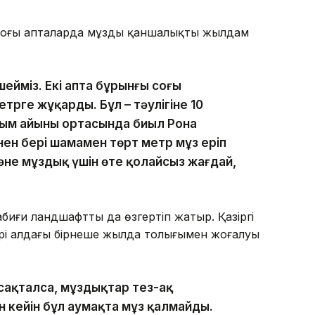
соңғы апталарда мұздың қаншалықты жылдам
шейміз. Екі апта бұрынғы соңғы
трге жұқарды. Бұл – тәулігіне 10
сым айының ортасында биыл Рона
ен бері шамамен төрт метр мұз еріп
және мұздық үшін өте қолайсыз жағдай,
биғи ландшафтты да өзгертіп жатыр. Қазіргі
тері алдағы бірнеше жылда толығымен жоғалуы
сақталса, мұздықтар тез-ақ
ан кейін бұл аумақта мұз қалмайды.