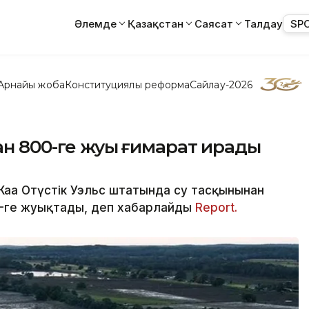
Әлемде
Қазақстан
Саясат
Талдау
SP
Арнайы жоба
Конституциялық реформа
Сайлау-2026
н 800-ге жуық ғимарат қирады
ңа Оңтүстік Уэльс штатында су тасқынынан
0-ге жуықтады, деп хабарлайды
Report.