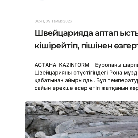
06:41, 09 Тамыз 2026
Швейцарияда аптап ысты
кішірейтіп, пішінен өзге
АСТАНА. KAZINFORM – Еуропаны шарпы
Швейцарияның оңтүстігіндегі Рона мұз
қабатынан айырылды. Бұл температур
сайын ерекше әсер етіп жатқанын кө