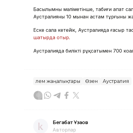
Басылымның мәліметінше, табиғи апат са
Аустралияның 10 мыңнан астам тұрғыны ж
Еске сала кетейік, Аустралияда ғасыр т
шатырда отыр.
Аустралияда биліктің рұқсатымен 700 ко
Әлем жаңалықтары
Өзен
Аустралия
Бегабат Ұзақов
Авторлар