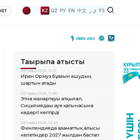
KZ
QZ
РУ
EN
中文
ق ز
ЎЗ
ORT
Тақырыпқа қатысты
09 тамыз 2026, 12:17
Иран Ормуз бұғазын ашудың
шартын атады
09 тамыз 2026, 11:46
Этна жанартауы атқылап,
Сицилиядағы әуе қатынасына
кедергі келтірді
09 тамыз 2026, 10:43
Финляндияда азаматтық алғысы
келетіндер 2027 жылдан бастап