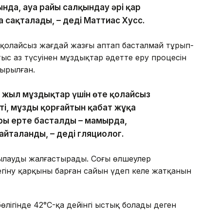
нда, ауа райы салқындау әрі қар
а сақталады, – деді Маттиас Хусс.
қолайсыз жағдай жазғы аптап басталмай тұрып-
тыс аз түсуінен мұздықтар әдетте еру процесін
ырылған.
сы жыл мұздықтар үшін өте қолайсыз
ті, мұзды қорғайтын қабат жұқа
ры ерте басталды – мамырда,
йталанды, – деді гляциолог.
лауды жалғастырады. Соңғы өлшеулер
егіну қарқыны барған сайын үдеп келе жатқанын
 бөлігінде 42°C-қа дейінгі ыстық болады деген