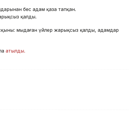
лдарынан бес адам қаза тапқан.
арықсыз қалды.
асқыны: мыңдаған үйлер жарықсыз қалды, адамдар
ала
атылды.