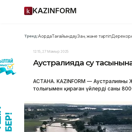
KAZINFORM
Ақорда
Тағайындау
Заң және тәртіп
Дерекқор
Тренд:
12:15, 27 Мамыр 2025
Аустралияда су тасқынына
АСТАНА. KAZINFORM — Аустралияның Жа
толығымен қираған үйлердің саны 80