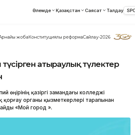
Әлемде
Қазақстан
Саясат
Талдау
SP
Арнайы жоба
Конституциялық реформа
Сайлау-2026
н түсірген атыраулық түлектер
н
ий өңірінің қазіргі замандағы колледжі
ық қорғау органы қызметкерлері тарапынан
айды «Мой город ».