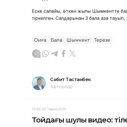
Еске салайық, өткен жылы Шымкентте бал
тіркелген. Салдарынан 3 бала қаза тауып, 
Оқиға
Бала
Шымкент
Терезе
Сәбит Тастанбек
Авторлар
10:49, 05 Тамыз 2026
Тойдағы шулы видео: тіл