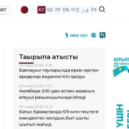
KZ
QZ
РУ
EN
中文
ق ز
ЎЗ
ORT
Тақырыпқа қатысты
06 тамыз 2026, 12:16
Баянауыл тауларында еркін жүрген
арқарлар видеоға түсіп қалды
06 тамыз 2026, 11:07
Ақтөбеде 200-ден астам жазасын
өтеуші рақымшылыққа ілігеді
06 тамыз 2026, 10:27
Батыс Қазақстанда 519 млн теңгеге
жөнделген жолдың быт-шыты
шығып жатыр