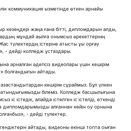
лік коммуникация қызметінде өткен арнайы
уыр кезеңдері жаңа ғана бітті, дипломдарын алды,
олардың мұндай ақылға қонымсыз әрекеттерінің
Жас түлектердің істеріне қатысты құқық қорғау
», - дейді колледж ұстаздары.
ғына арналған әдепсіз видеолары үшін кешірім
ет» болғандығын айтады.
азақстандықтардан кешірім сұраймыз. Бұл үлкен
тылатындығымызды білеміз. Колледж басшылығына
ыз іс істедік, алайда істелген іс істелді, өткенді
із дипломдарымызды алғаннан кейін оқу орнына
лғанбыз», - дейді түлектер.
егендіктерін айтады, видеоны екінші топта оқыған