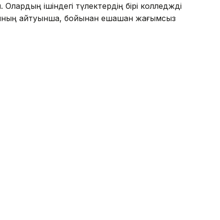
н. Олардың ішіндегі түлектердің бірі колледжді
асының айтуынша, бойынан ешқашан жағымсыз