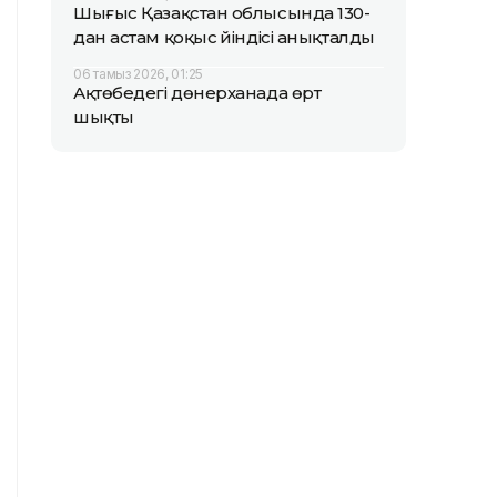
Шығыс Қазақстан облысында 130-
дан астам қоқыс үйіндісі анықталды
06 тамыз 2026, 01:25
Ақтөбедегі дөнерханада өрт
шықты