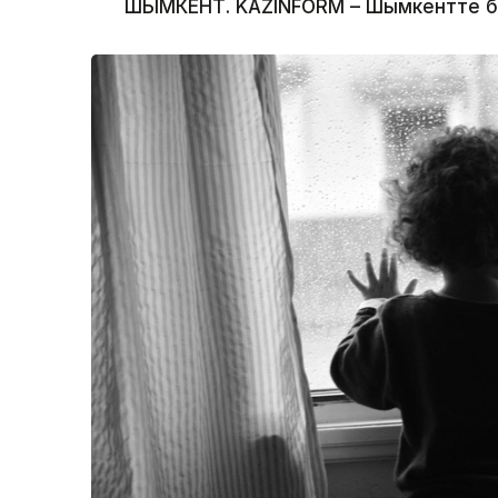
ШЫМКЕНТ. KAZINFORM – Шымкентте бүлд