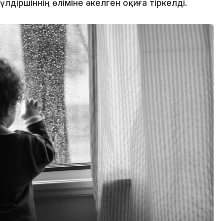
іршіннің өліміне әкелген оқиға тіркелді.