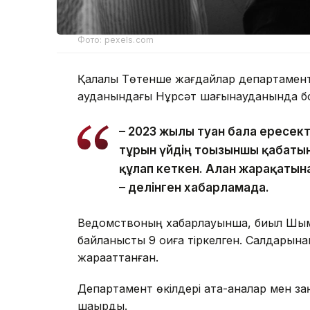
Фото: pexels.com
Қалалық Төтенше жағдайлар департаментін
ауданындағы Нұрсәт шағынауданында бо
– 2023 жылы туған бала ересек
тұрғын үйдің тоғызыншы қабаты
құлап кеткен. Алған жарақатын
– делінген хабарламада.
Ведомствоның хабарлауынша, биыл Шымк
байланысты 9 оқиға тіркелген. Салдарына
жарақаттанған.
Департамент өкілдері ата-аналар мен за
шақырды.