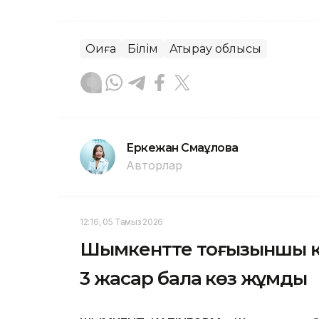
Оқиға
Білім
Атырау облысы
Еркежан Смағұлова
Авторлар
12:16, 05 Тамыз 2026
Шымкентте тоғызыншы қа
3 жасар бала көз жұмды