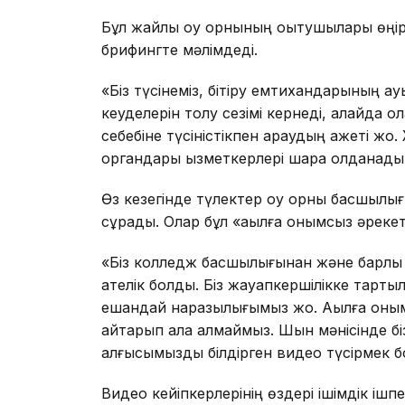
Бұл жайлы оқу орнының оқытушылары өңір
брифингте мәлімдеді.
«Біз түсінеміз, бітіру емтихандарының а
кеуделерін толқу сезімі кернеді, алайда 
себебіне түсіністікпен қараудың қажеті жоқ. 
органдары қызметкерлері шара қолданады
Өз кезегінде түлектер оқу орны басшылы
сұрады. Олар бұл «ақылға қонымсыз әрек
«Біз колледж басшылығынан және барлық қ
қателік болды. Біз жауапкершілікке тар
ешқандай наразылығымыз жоқ. Ақылға қонымс
қайтарып ала алмаймыз. Шын мәнісінде б
алғысымызды білдірген видео түсірмек бо
Видео кейіпкерлерінің өздері ішімдік ішп