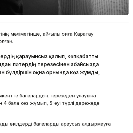
ің мәліметінше, қайғылы оқиға Қаратау
лған.
тердің қарауынсыз қалып, көпқабатты
ндағы пәтердің терезесінен абайсызда
ан бүлдіршін оқиға орнында көз жұмды,
ентте балалардың терезеден құлауына
н 4 бала көз жұмып, 5-еуі түрлі дәрежеде
ңды өкілдерді балаларды қараусыз қалдырмауға