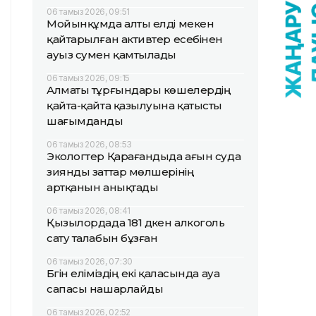
06 тамыз 2026, 09:51
Мойынқұмда алты елді мекен
қайтарылған активтер есебінен
ауыз сумен қамтылады
06 тамыз 2026, 09:15
Алматы тұрғындары көшелердің
қайта-қайта қазылуына қатысты
шағымданды
06 тамыз 2026, 08:53
Экологтер Қарағандыда ағын суда
зиянды заттар мөлшерінің
артқанын анықтады
06 тамыз 2026, 08:41
Қызылордада 181 дүкен алкоголь
сату талабын бұзған
06 тамыз 2026, 07:30
Бүгін еліміздің екі қаласында ауа
сапасы нашарлайды
06 тамыз 2026, 02:52