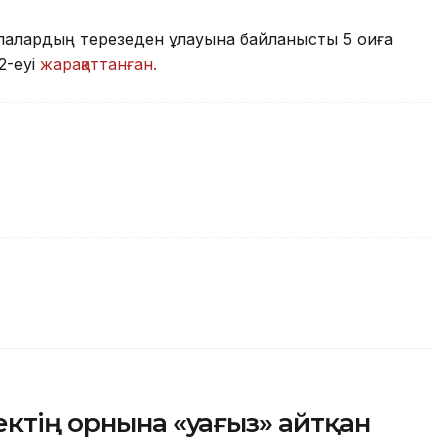
алардың терезеден құлауына байланысты 5 оқиға
2-еуі
жарақаттанған.
ектің орнына «уағыз» айтқан