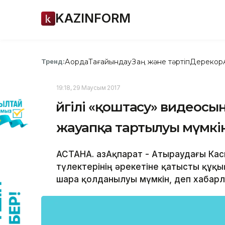
KAZINFORM
Ақорда
Тағайындау
Заң және тәртіп
Дерекқор
Тренд:
19:18, 29 Маусым 2017
Әйгілі «қоштасу» видеосы
жауапқа тартылуы мүмкі
АСТАНА. ҚазАқпарат - Атыраудағы Касп
түлектерінің әрекетіне қатысты құқ
шара қолданылуы мүмкін, деп хабарл