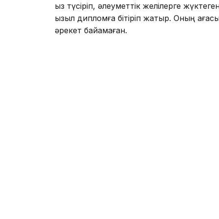
қыз түсіріп, әлеуметтік желілерге жүктеге
қызыл дипломға бітіріп жатыр. Оның ағ
әрекет байқамаған.