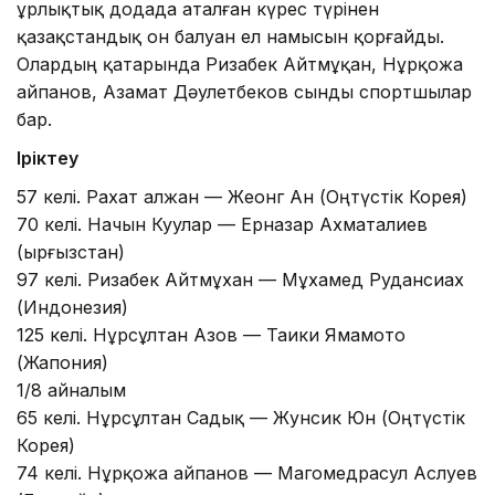
Құрлықтық додада аталған күрес түрінен
қазақстандық он балуан ел намысын қорғайды.
Олардың қатарында Ризабек Айтмұқан, Нұрқожа
Қайпанов, Азамат Дәулетбеков сынды спортшылар
бар.
Іріктеу
57 келі. Рахат Қалжан — Жеонг Ан (Оңтүстік Корея)
70 келі. Начын Куулар — Ерназар Ахматалиев
(Қырғызстан)
97 келі. Ризабек Айтмұхан — Мұхамед Рудансиах
(Индонезия)
125 келі. Нұрсұлтан Азов — Таики Ямамото
(Жапония)
1/8 айналым
65 келі. Нұрсұлтан Садық — Жунсик Юн (Оңтүстік
Корея)
74 келі. Нұрқожа Қайпанов — Магомедрасул Аслуев