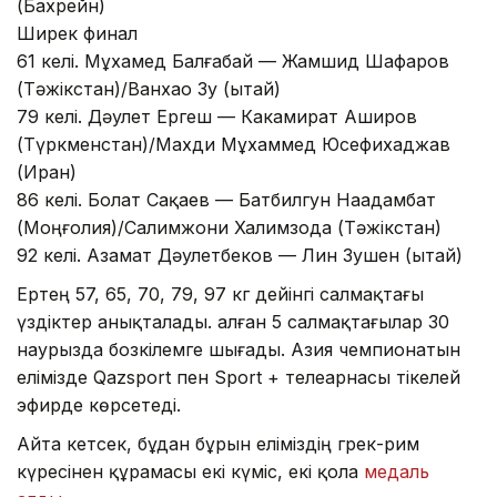
(Бахрейн)
Ширек финал
61 келі. Мұхамед Балғабай — Жамшид Шафаров
(Тәжікстан)/Ванхао Зу (Қытай)
79 келі. Дәулет Ергеш — Какамират Аширов
(Түркменстан)/Махди Мұхаммед Юсефихаджав
(Иран)
86 келі. Болат Сақаев — Батбилгун Наадамбат
(Моңғолия)/Салимжони Халимзода (Тәжікстан)
92 келі. Азамат Дәулетбеков — Лин Зушен (Қытай)
Ертең 57, 65, 70, 79, 97 кг дейінгі салмақтағы
үздіктер анықталады. Қалған 5 салмақтағылар 30
наурызда бозкілемге шығады. Азия чемпионатын
елімізде Qazsport пен Sport + телеарнасы тікелей
эфирде көрсетеді.
Айта кетсек, бұдан бұрын еліміздің грек-рим
күресінен құрамасы екі күміс, екі қола
медаль