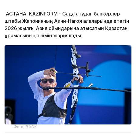
АСТАНА. KAZINFORM - Садақ атудан бапкерлер
штабы Жапонияның Аичи-Нагоя қалаларында өтетін
2026 жылғы Азия ойындарына қатысатын Қазақстан
құрамасының тізімін жариялады.
Фото: ҚР ҰОК