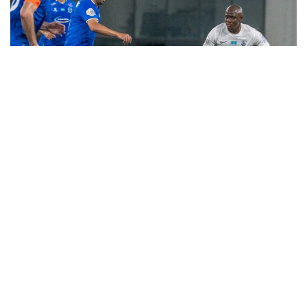
Фото: «Каспий» футбол клубы
Бұл күнгі ойындарды «Каспий» (Ақтау) - «Ұлытау»
(Жезқазған) кездесуі түйіндеді.
Матч барысында екі команданың да жеңіске жету
мүмкіндігі зор болды. Қарсыластар жиі шабуыл
ұйымдастырып, гол соғатын мүмкіндікті іздеді.
Нәтижесінде ақтаулық клубтан Кеба Силла 45-
минутта есеп ашса, 71-минутта жезқазғандық
командадан Бақдәулет Зульфикаров мергендік
танытты.