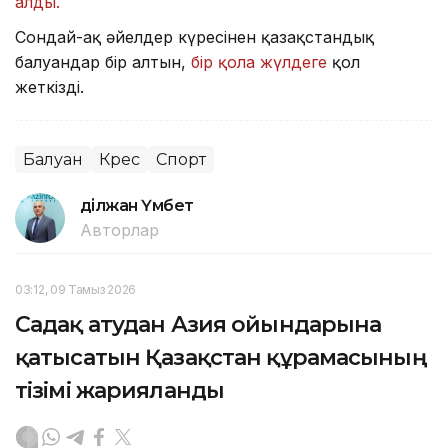
алды.
Сондай-ақ әйелдер күресінен қазақстандық
балуандар бір алтын,
бір қола жүлдеге
қол
жеткізді.
Балуан
Күрес
Спорт
Әділжан Үмбет
Авторлар
03:12, 09 Тамыз 2026
Садақ атудан Азия ойындарына
қатысатын Қазақстан құрамасының
тізімі жарияланды