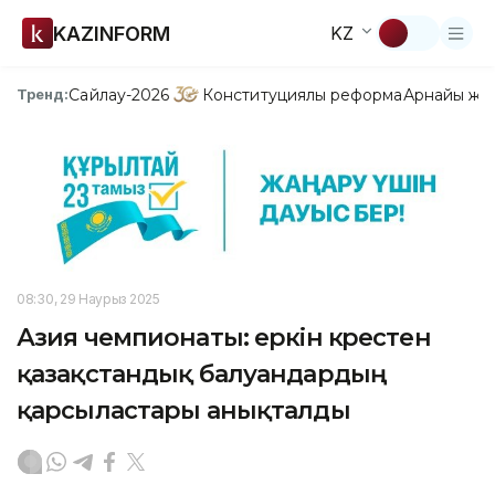
KAZINFORM
KZ
Сайлау-2026
Конституциялық реформа
Арнайы жо
Тренд:
08:30, 29 Наурыз 2025
Азия чемпионаты: еркін күрестен
қазақстандық балуандардың
қарсыластары анықталды