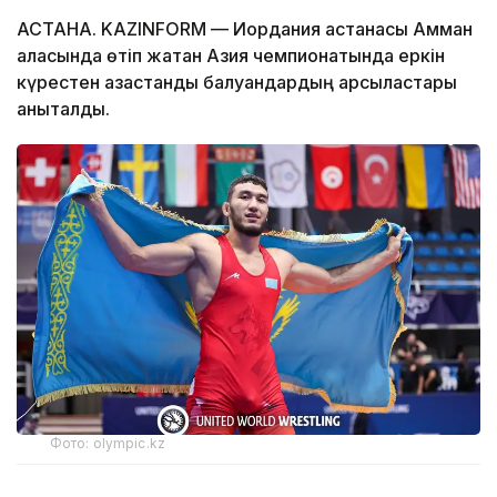
АСТАНА. KAZINFORM — Иордания астанасы Амман
қаласында өтіп жатқан Азия чемпионатында еркін
күрестен қазақстандық балуандардың қарсыластары
анықталды.
Фото: olympic.kz