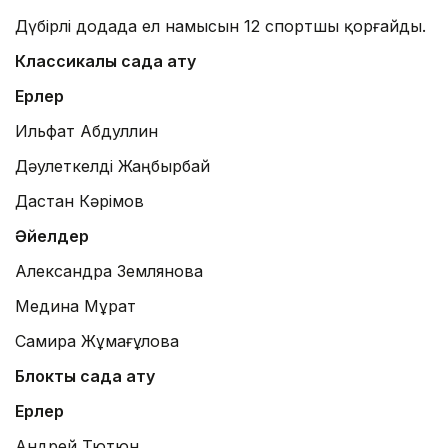
Дүбірлі додада ел намысын 12 спортшы қорғайды.
Классикалық садақ ату
Ерлер
Ильфат Абдуллин
Дәулеткелді Жаңбырбай
Дастан Кәрімов
Әйелдер
Александра Землянова
Медина Мұрат
Самира Жұмағұлова
Блоктық садақ ату
Ерлер
Андрей Тютюн