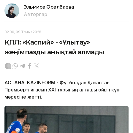
Эльмира Оралбаева
Авторлар
02:00, 09 Тамыз 2026
ҚПЛ: «Каспий» - «Ұлытау»
жеңімпазды анықтай алмады
АСТАНА. KAZINFORM - Футболдан Қазақстан
Премьер-лигасын ХХІ турының алғашқы ойын күні
мәресіне жетті.