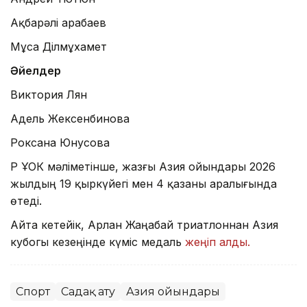
Ақбарәлі Қарабаев
Мұса Ділмұхамет
Әйелдер
Виктория Лян
Адель Жексенбинова
Роксана Юнусова
ҚР ҰОК мәліметінше, жазғы Азия ойындары 2026
жылдың 19 қыркүйегі мен 4 қазаны аралығында
өтеді.
Айта кетейік, Арлан Жаңабай триатлоннан Азия
кубогы кезеңінде күміс медаль
жеңіп алды.
Спорт
Садақ ату
Азия ойындары