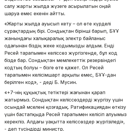
салу жарты жылда жүзеге асырылатын оңай
шаруа емес екенін айтты.
«Жарты жылда ауысып кету – ол өте күрделі
сұрақтардың бірі. Сондықтан бірінші барып, БҰҰ
жанындағы халықаралық электр байланыс
одағынан біздің жеке кодымызды алдым. Енді
Ресей тарапымен келіссөз жүргізгенде, бұл код
бізде бар. Сондықтан мемлекеттік резервіндегі
кодтың болуы – бізге өте қажет. Ол Ресей
тарапымен келісімшарт арқылы емес, БҰҰ-дан
берілген код», - деді Б. Мусин.
«+7-нің құқықтық тетіктері жағынан қарап
жатырмыз. Сондықтан келіссөздерді жүргізу үшін
осындай мәселені қозғадық. Ратификациядан өткізу
үшін бастапқыда Ресей тарапымен келісіп алуымыз
керекпіз. Алдағы уақытта келіссөздер жүргізіледі»,
- деп түсіндірді министр.