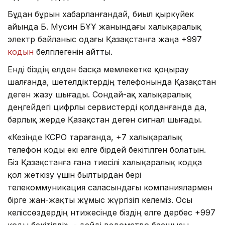
Бұдан бұрын хабарланғандай, биыл қыркүйек
айында Б. Мусин БҰҰ жанындағы халықаралық
электр байланыс одағы Қазақстанға жаңа +997
кодын
белгілегенін айтты.
Енді біздің елден басқа мемлекетке қоңырау
шалғанда, шетелдіктердің телефонында Қазақстан
деген жазу шығады. Сондай-ақ халықаралық
деңгейдегі цифрлы сервистерді қолданғанда да,
барлық жерде Қазақстан деген сигнал шығады.
«Кезінде КСРО тарағанда, +7 халықаралық
телефон коды екі елге бірдей бекітілген болатын.
Біз Қазақстанға ғана тиесілі халықаралық кодқа
қол жеткізу үшін былтырдан бері
телекоммуникация саласындағы компаниялармен
бірге жан-жақты жұмыс жүргізіп келеміз. Осы
келіссөздердің нәтижесінде біздің елге дербес +997
коды бекітілді», - дейді ведомство басшысы.