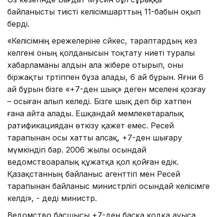
байланысты тиісті келісімшарттың 11-бабын оқып
берді.
«Келісімнің ережелеріне сәйкес, тараптардың кез
келгені оның қолданысын тоқтату ниеті туралы
хабарламаны алдын ала жібере отырып, оны
біржақты тәртіппен бұза алады, 6 ай бұрын. Яғни 6
ай бұрын бізге «+7-ден шық» деген мәселені қозғау
– осыған алып келеді. Бізге шық деп бір хатпен
ғана айта алады. Ешқандай мемлекетаралық
ратификациядан өткізу қажет емес. Ресей
тарапынан осы хатты алсақ, +7-ден шығару
мүмкіндігі бар. 2006 жылы осындай
ведомствоаралық құжатқа қол қойған едік.
Қазақстанның байланыс агенттігі мен Ресей
тарапынан байланыс министрлігі осындай келісімге
келді», - деді министр.
Ведомство басшысы +7-ден басқа кодқа ауыса