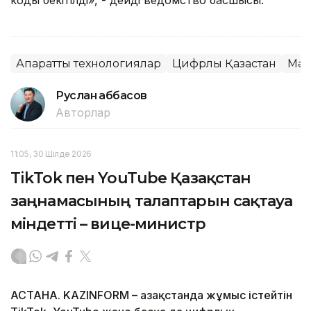
Ақпараттық технологиялар
Цифрлық Қазақстан
Мәж
Руслан Ғаббасов
Авторлар
11:05, 30 Шілде 2026
TikTok пен YouTube Қазақстан
заңнамасының талаптарын сақтауға
міндетті – вице-министр
АСТАНА. KAZINFORM – Қазақстанда жұмыс істейтін