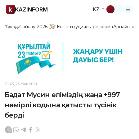
KAZINFORM
KZ
Сайлау-2026
Конституциялық реформа
Арнайы жо
Тренд:
13:45, 25 Қазан 2021
Бағдат Мусин еліміздің жаңа +997
нөмірлі кодына қатысты түсінік
берді