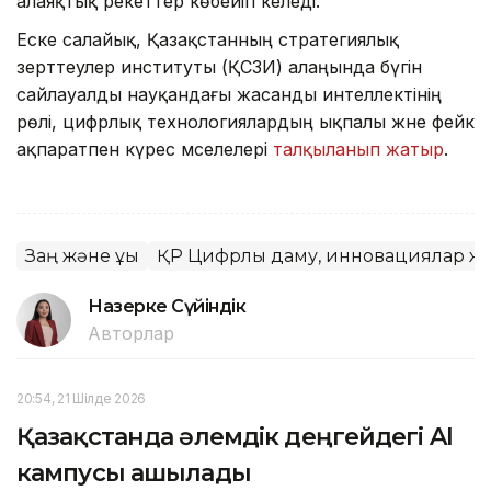
алаяқтық әрекеттер көбейіп келеді.
Еске салайық, Қазақстанның стратегиялық
зерттеулер институты (ҚСЗИ) алаңында бүгін
сайлауалды науқандағы жасанды интеллектінің
рөлі, цифрлық технологиялардың ықпалы және фейк
ақпаратпен күрес мәселелері
талқыланып жатыр
.
Заң және құқық
ҚР Цифрлық даму, инновациялар жә
Назерке Сүйіндік
Авторлар
20:54, 21 Шілде 2026
Қазақстанда әлемдік деңгейдегі AI
кампусы ашылады