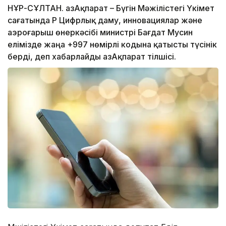
НҰР-СҰЛТАН. ҚазАқпарат – Бүгін Мәжілістегі Үкімет
сағатында ҚР Цифрлық даму, инновациялар және
аэроғарыш өнеркәсібі министрі Бағдат Мусин
елімізде жаңа +997 нөмірлі кодына қатысты түсінік
берді, деп хабарлайды ҚазАқпарат тілшісі.