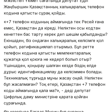
Мәжілістегі Үкімет сағатында депутат Еділ
Жаңбыршин Қазақстанның халықаралық телефон
кодына қатысты сұрақ қойды.
«+7 телефон кодының аймағында тек Ресей ғана
емес, Қазақстан да кіреді. Неліктен осы кодтан
кенеттен бас тарту керек деп шешім қабылданды?
Екіншіден, біз ондаған халықаралық келісімге қол
қойып, ратификациялап отырмыз. Бұл ретте
телефон кодына қатысты мемлекетаралық
құжатқа қол қоюға не кедергі болып отыр?
Үшіншіден, қоңырау шалған кезде біздің елде
дұрыс идентификациялау да келісіммен болады.
Техникалық тұрғыда мұны жасау оңай. Неліктен
бұл жасалмаған? Тоқ етері, Қазақстан +7 телефон
коды аймағында қала ма?», - деді депутат
Цифрлық даму министріне қарата қойған
сұрағында.
Өз кезегінде Бағдат Мусин бұл сұраққа