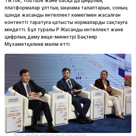
TikTok, YouTube және басқа да цифрлық
платформалар ұлттық заңнама талаптарын, соның
ішінде жасанды интеллект көмегімен жасалған
контентті таратуға қатысты нормаларды сақтауға
міндетті. Бұл туралы ҚР Жасанды интеллект және
цифрлық даму вице-министрі Бақтияр
Мұхаметқалиев мәлім етті.
Фото: Ағыбай Аяпбергенов / Kazinform