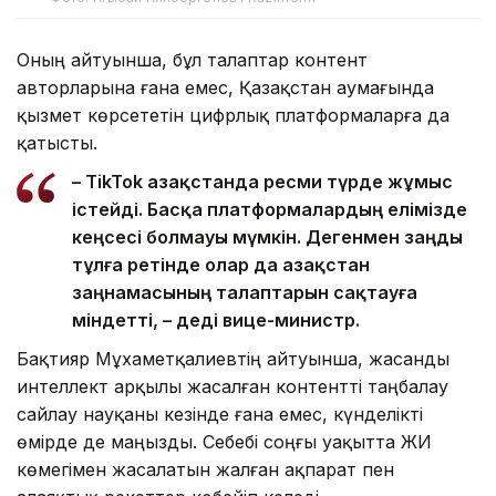
Оның айтуынша, бұл талаптар контент
авторларына ғана емес, Қазақстан аумағында
қызмет көрсететін цифрлық платформаларға да
қатысты.
– TikTok Қазақстанда ресми түрде жұмыс
істейді. Басқа платформалардың елімізде
кеңсесі болмауы мүмкін. Дегенмен заңды
тұлға ретінде олар да Қазақстан
заңнамасының талаптарын сақтауға
міндетті, – деді вице-министр.
Бақтияр Мұхаметқалиевтің айтуынша, жасанды
интеллект арқылы жасалған контентті таңбалау
сайлау науқаны кезінде ғана емес, күнделікті
өмірде де маңызды. Себебі соңғы уақытта ЖИ
көмегімен жасалатын жалған ақпарат пен