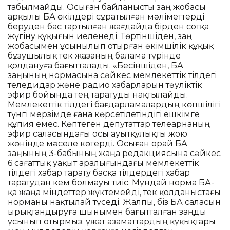
табылмайды. Осыған байланысты заң жобасы
арқылы БАҚ өкілдері сұратылған мәліметтерді
беруден бас тартылған жағдайда бірден сотқа
жүгіну құқығын иеленеді. Төртіншіден, заң
жобасымен ұсынылып отырған әкімшілік құқық
бұзушылық тек жазаның балама түрінде
қолдануға бағытталады. «Бесіншіден, БАҚ
заңының нормасына сәйкес мемлекеттік тілдегі
теледидар және радио хабарларын тәуліктік
эфир бойында тең таратуды нақтылайды.
Мемлекеттік тілдегі бағдарламалардың көпшілігі
түнгі мерзімде ғана көрсетілетіндігі ешкімге
құпия емес. Көптеген депутаттар телеарнаның
эфир саласындағы осы ауытқулықты жою
жөнінде мәселе көтерді. Осыған орай БАҚ
заңының 3-бабының жаңа редакциясына сәйкес
6 сағаттық уақыт аралығындағы мемлекеттік
тілдегі хабар тарату басқа тілдердегі хабар
таратудан кем болмауы тиіс. Мұндай норма БАҚ-
қа жаңа міндеттер жүктемейді, тек қолданыстағы
норманы нақтылай түседі. Жалпы, біз БАҚ саласын
ырықтандыруға шынымен бағытталған заңды
ұсынып отырмыз. Құжат азаматтардың құқықтары