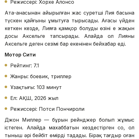
Режиссері: Хорхе Алонсо
Ата-анасынан айырылған жас суретші Лия басына
түскен қайғыны ұмытуға тырысады. Ағасы үйден
кеткен кезде, Лияға қамқор болуды өзінің ең жақын
досы Аксельге тапсырады. Алайда ол Лияның
Аксельге деген сезімі бар екенінен бейхабар еді.
Мотор Сити
Рейтинг: 7.1
Жанры: боевик, триллер
Ұзақтығы: 103 минут
Ел: АҚШ, 2026 жыл
Режиссері: Потси Пончироли
Джон Миллер — бұрын рейнджер болып жұмыс
істеген. Алайда махаббатын кездестірген соң, ол
тыныш әрі бейбіт өмірді таңдады. Бірақ тағдыр оған