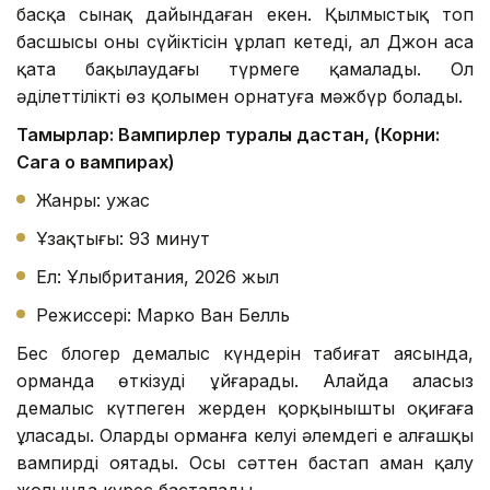
басқа сынақ дайындаған екен. Қылмыстық топ
басшысы оның сүйіктісін ұрлап кетеді, ал Джон аса
қатаң бақылаудағы түрмеге қамалады. Ол
әділеттілікті өз қолымен орнатуға мәжбүр болады.
Тамырлар: Вампирлер туралы дастан, (Корни:
Сага о вампирах)
Жанры: ужас
Ұзақтығы: 93 минут
Ел: Ұлыбритания, 2026 жыл
Режиссері: Марко Ван Белль
Бес блогер демалыс күндерін табиғат аясында,
орманда өткізуді ұйғарады. Алайда алаңсыз
демалыс күтпеген жерден қорқынышты оқиғаға
ұласады. Олардың орманға келуі әлемдегі ең алғашқы
вампирді оятады. Осы сәттен бастап аман қалу