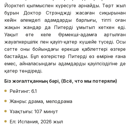
Йорктегі қылмыспен күресуге арнайды. Төрт жыл
бұрын Доктор Стрэндждің жасаған сиқырынан
кейін әлемдегі адамдардың барлығы, тіпті оған
жақын жандар да Питерді ұмытып кеткен еді.
Уақыт өте келе Өрмекші-адамға артылған
жауапкершілік пен қауіп-қатер күшейе түседі. Осы
сәтте оның бойындағы ерекше қабілеттері өзгере
бастайды. Бұл өзгерістер Питердің өз өміріне ғана
емес, айналасындағы адамдардың қауіпсіздігіне де
қатер төндіреді.
Біз жоғалтқанның бәрі, (Всё, что мы потеряли)
Рейтинг: 6.1
Жанры: драма, мелодрама
Ұзақтығы: 107 минут
Ел: Испания, 2026 жыл