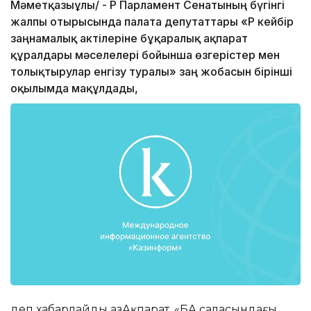
Мәметқазыұлы/ - ҚР Парламент Сенатының бүгінгі
жалпы отырысында палата депутаттары «ҚР кейбір
заңнамалық актілеріне бұқаралық ақпарат
құралдары мәселелері бойынша өзгерістер мен
толықтырулар енгізу туралы» заң жобасын бірінші
оқылымда мақұлдады,
деп хабарлайды ҚазАқпарат. «БАҚ саласындағы