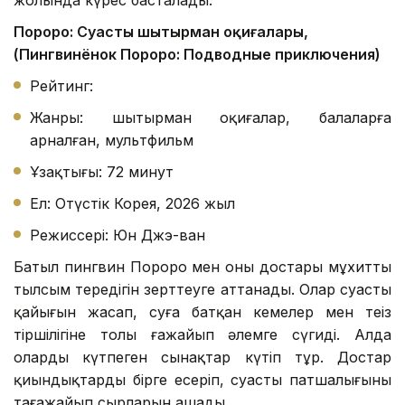
жолында күрес басталады.
Пороро: Суасты шытырман оқиғалары,
(Пингвинёнок Пороро: Подводные приключения)
Рейтинг:
Жанры: шытырман оқиғалар, балаларға
арналған, мультфильм
Ұзақтығы: 72 минут
Ел: Оңтүстік Корея, 2026 жыл
Режиссері: Юн Джэ-ван
Батыл пингвин Пороро мен оның достары мұхиттың
тылсым тереңдігін зерттеуге аттанады. Олар суасты
қайығын жасап, суға батқан кемелер мен теңіз
тіршілігіне толы ғажайып әлемге сүңгиді. Алда
оларды күтпеген сынақтар күтіп тұр. Достар
қиындықтарды бірге еңсеріп, суасты патшалығының
таңғажайып сырларын ашады.