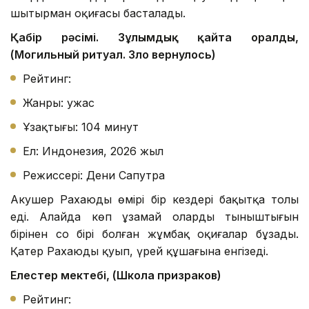
шытырман оқиғасы басталады.
Қабір рәсімі. Зұлымдық қайта оралды,
(Могильный ритуал. Зло вернулось)
Рейтинг:
Жанры: ужас
Ұзақтығы: 104 минут
Ел: Индонезия, 2026 жыл
Режиссері: Дени Сапутра
Акушер Рахаюдың өмірі бір кездері бақытқа толы
еді. Алайда көп ұзамай олардың тыныштығын
бірінен соң бірі болған жұмбақ оқиғалар бұзады.
Қатер Рахаюды қуып, үрей құшағына енгізеді.
Елестер мектебі, (Школа призраков)
Рейтинг: