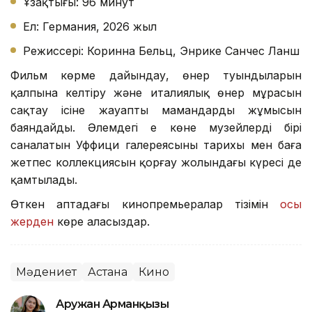
Ұзақтығы: 96 минут
Ел: Германия, 2026 жыл
Режиссері: Коринна Бельц, Энрике Санчес Ланш
Фильм көрме дайындау, өнер туындыларын
қалпына келтіру және италиялық өнер мұрасын
сақтау ісіне жауапты мамандардың жұмысын
баяндайды. Әлемдегі ең көне музейлердің бірі
саналатын Уффици галереясының тарихы мен баға
жетпес коллекциясын қорғау жолындағы күресі де
қамтылады.
Өткен аптадағы кинопремьералар тізімін
осы
жерден
көре аласыздар.
Мәдениет
Астана
Кино
Аружан Арманқызы