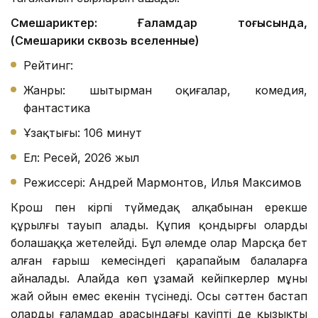
Смешариктер: Ғаламдар тоғысында,
(Смешарики сквозь вселенные)
Рейтинг:
Жанры: шытырман оқиғалар, комедия,
фантастика
Ұзақтығы: 106 минут
Ел: Ресей, 2026 жыл
Режиссері: Андрей Мармонтов, Илья Максимов
Крош пен кірпі түймедақ алқабынан ерекше
құрылғы тауып алады. Құпия қондырғы оларды
болашаққа жетелейді. Бұл әлемде олар Марсқа бет
алған ғарыш кемесіндегі қарапайым балаларға
айналады. Алайда көп ұзамай кейіпкерлер мұның
жай ойын емес екенін түсінеді. Осы сәттен бастап
олардың ғаламдар арасындағы қауіпті де қызықты