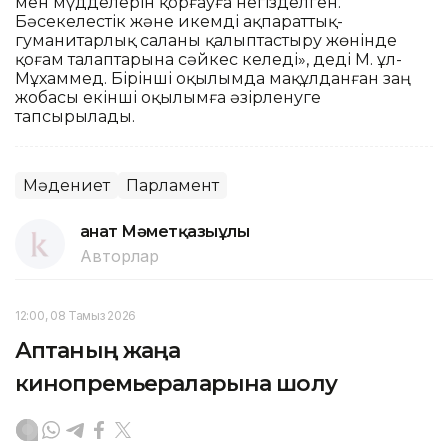
мен мүдделерін қорғауға негізделген.
Бәсекелестік және икемді ақпараттық-
гуманитарлық саланы қалыптастыру жөнінде
қоғам талаптарына сәйкес келеді», деді М. Құл-
Мұхаммед. Бірінші оқылымда мақұлданған заң
жобасы екінші оқылымға әзірленуге
тапсырылады.
Мәдениет
Парламент
Қанат Мәметқазыұлы
Авторлар
12:00, 08 Тамыз 2026
Аптаның жаңа
кинопремьераларына шолу