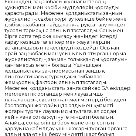
Екіншіден, заң жобасы журналистердің
құқықтары мен кәсіби мүдделерін қорғауды
қарастырады. Мәселен, қолданыстағы заңның
журналистің сұхбат жүргізу кезінде бейне және
дыбыс жазбаны пайдалануға рұқсат алу міндеті
туралы тармақша алынып тасталады. Сонымен
бірге сотта теріске шығару жөніндегі істерді
қарау кезінде талапкер мен жауапкердің
ұстанымдарын теңестіруді көздейді. Осыған
орай заң жобасымен ұсынылып отырған норма
журналистердің заңмен толыққанды қорғалуын
қамтамасыз ететін болады. Үшіншіден,
қолданыстағы заң нормасынан заңдық-
лингвистикалық тұрғыдағы сыбайлас
жемқорлық факторы алынып тасталады.
Мәселен, қолданыстағы заңға сәйкес БАҚ өкілдері
мемлекеттік органдар мен лауазымды
тұлғалардың сұратылған мәліметтерді беруден
бас тартқан жағдайында алдымен қызметі
жоғары тұрған лауазымды тұлғаға, ал содан
кейін ғана сотқа жүгінуге міндетті болатын.
Алайда, сотқа өтініш беру және оны соттың
қарауына қабылдау үшін жоғары тұрған органға
алдын ала өтініш беру міндетті шарт болып