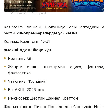
Коллаж: Kazinform / ЖИ
Kazinform тілшісінің шолуында осы аптадағы ең
басты кинопремьераларды ұсынамыз.
Коллаж: Kazinform / ЖИ
Өрмекші-адам: Жаңа күн
Рейтинг: 7.8
Жанры: экшн, шытырман оқиға, фэнтези,
фантастика
Ұзақтығы: 150 минут
Ел: АҚШ, 2026 жыл
Режиссері: Дестин Дэниел Креттон
Жалғыз қалған Питер Паркер енді бар күшін Нью-