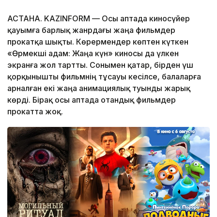
АСТАНА. KAZINFORM — Осы аптада киносүйер
қауымға барлық жанрдағы жаңа фильмдер
прокатқа шықты. Көрермендер көптен күткен
«Өрмекші адам: Жаңа күн» киносы да үлкен
экранға жол тартты. Сонымен қатар, бірден үш
қорқынышты фильмнің тұсауы кесілсе, балаларға
арналған екі жаңа анимациялық туынды жарық
көрді. Бірақ осы аптада отандық фильмдер
прокатта жоқ.