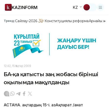
KAZINFORM
KZ
Сайлау-2026
Конституциялық реформа
Арнайы жо
Тренд:
12:42, 15 Қаңтар 2009
БАҚ-қа қатысты заң жобасы бірінші
оқылымда мақұлданды
АСТАНА. Қаңтардың 15-і. ҚазАқпарат /Қанат