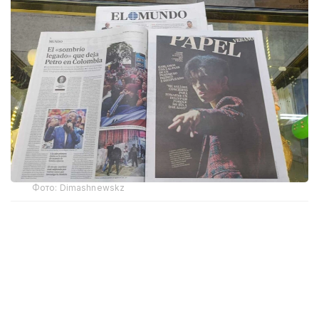
Фото: Dimashnewskz
Мақала авторы, журналист Ракель Р. Инсертис
Димаштың Испаниядағы ресми фан-клубының
мүшелері Мария Хосе, Кристина, Льюиса және
Агустинмен сөйлескен. Олардың әңгімелері арқылы
басылым Димаштың музыкасы әртүрлі жастағы
және түрлі салада жұмыс істейтін адамдарды