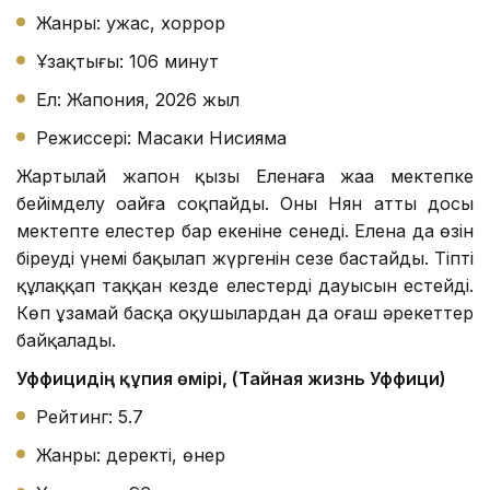
Жанры: ужас, хоррор
Ұзақтығы: 106 минут
Ел: Жапония, 2026 жыл
Режиссері: Масаки Нисияма
Жартылай жапон қызы Еленаға жаңа мектепке
бейімделу оңайға соқпайды. Оның Нян атты досы
мектепте елестер бар екеніне сенеді. Елена да өзін
біреудің үнемі бақылап жүргенін сезе бастайды. Тіпті
құлаққап таққан кезде елестердің дауысын естейді.
Көп ұзамай басқа оқушылардан да оғаш әрекеттер
байқалады.
Уффицидің құпия өмірі, (Тайная жизнь Уффици)
Рейтинг: 5.7
Жанры: деректі, өнер