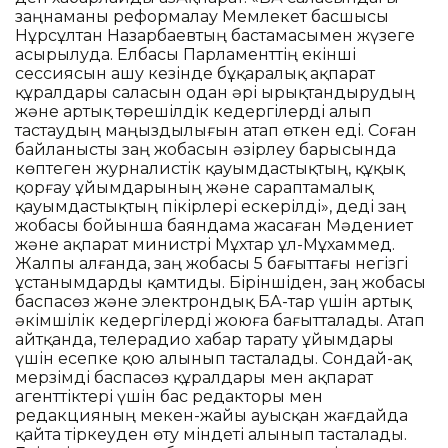
заңнаманы реформалау Мемлекет басшысы
Нұрсұлтан Назарбаевтың бастамасымен жүзеге
асырылуда. Елбасы Парламенттің екінші
сессиясын ашу кезінде бұқаралық ақпарат
құралдары саласын одан әрі ырықтандырудың
және артық төрешілдік кедергілерді алып
тастаудың маңыздылығын атап өткен еді. Соған
байланысты заң жобасын әзірлеу барысында
көптеген журналистік қауымдастықтың, құқық
қорғау ұйымдарының және сараптамалық
қауымдастықтың пікірлері ескерілді», деді заң
жобасы бойынша баяндама жасаған Мәдениет
және ақпарат министрі Мұхтар Құл-Мұхаммед.
Жалпы алғанда, заң жобасы 5 бағыттағы негізгі
ұстанымдарды қамтиды. Біріншіден, заң жобасы
баспасөз және электрондық БАҚ-тар үшін артық
әкімшілік кедергілерді жоюға бағытталады. Атап
айтқанда, телерадио хабар тарату ұйымдары
үшін есепке қою алынып тасталады. Сондай-ақ
мерзімді баспасөз құралдары мен ақпарат
агенттіктері үшін бас редакторы мен
редакцияның мекен-жайы ауысқан жағдайда
қайта тіркеуден өту міндеті алынып тасталады.