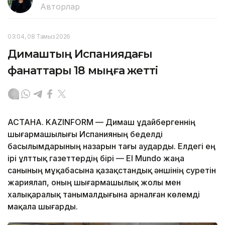
Авторлар
03:04, 08 Тамыз 2026
Димаштың Испаниядағы
фанаттары 18 мыңға жетті
АСТАНА. KAZINFORM — Димаш Құдайбергеннің
шығармашылығы Испанияның беделді
басылымдарының назарын тағы аударды. Елдегі ең
ірі ұлттық газеттердің бірі — El Mundo жаңа
санының мұқабасына қазақстандық әншінің суретін
жариялап, оның шығармашылық жолы мен
халықаралық танымалдығына арналған көлемді
мақала шығарды.