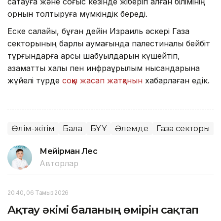
сақтауға және соғыс кезінде жіберіп алған білімінің
орнын толтыруға мүмкіндік береді.
Еске салайық, бұған дейін Израиль әскері Газа
секторының барлық аумағында палестиналық бейбіт
тұрғындарға қарсы шабуылдарын күшейтіп,
азаматтық халық пен инфрақұрылым нысандарына
жүйелі түрде
соққы жасап жатқанын
хабарлаған едік.
Өлім-жітім
Бала
БҰҰ
Әлемде
Газа секторы
Мейірман Лес
Авторлар
20:40, 06 Тамыз 2026
Ақтау әкімі баланың өмірін сақтап