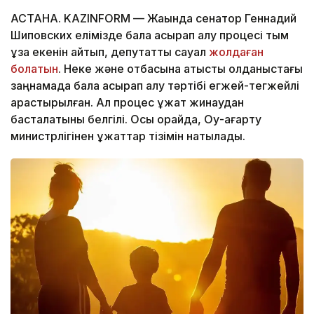
АСТАНА. KAZINFORM — Жақында сенатор Геннадий
Шиповских елімізде бала асырап алу процесі тым
ұзақ екенін айтып, депутаттық сауал
жолдаған
болатын
. Неке және отбасына қатысты қолданыстағы
заңнамада бала асырап алу тәртібі егжей-тегжейлі
қарастырылған. Ал процес құжат жинаудан
басталатыны белгілі. Осы орайда, Оқу-ағарту
министрлігінен құжаттар тізімін нақтыладық.