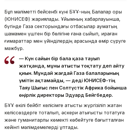
Бұл мәліметті бейсенбі күні БҰҰ-ның Балалар қоры
(ЮНИСЕФ) жариялады. Ұйымның хабарлауынша,
бүгінде Газа секторындағы отбасылар аумақтың
шамамен үштен бір бөлігіне ғана сыйып, қираған
ғимараттар мен үйінділердің арасында өмір сүруге
мәжбүр.
— Күн сайын бір бала қаза тауып
жатқанда, мұны атысты тоқтату деп айту
қиын. Мұндай жағдай Газа балаларының
үмітін ақтамайды, — деді ЮНИСЕФ-тің
Таяу Шығыс пен Солтүстік Африка бойынша
өңірлік директоры Эдуард Бейгбедер.
БҰҰ өкілі бейбіт келісімге қатысты жүргізіліп жатқан
келіссөздерге тоқталып, әскери қақтығысты тоқтатуға
және гуманитарлық көмекті көбейтуге бағытталған
кейінгі мәлімдемелерді құптады.