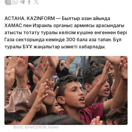
АСТАНА. KAZINFORM — Былтыр қазан айында
ХАМАС пен Израиль қорғаныс армиясы арасындағы
атысты тоқтату туралы келісім күшіне енгеннен бері
Газа секторында кемінде 300 бала қаза тапқан. Бұл
туралы БҰҰ жаңалықтар қызметі хабарлады.
Фото: ЮНИСЕФ/М. Натил