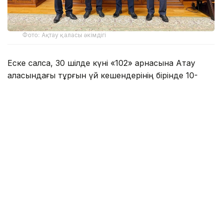
Фото: Ақтау қаласы әкімдігі
Еске салсақ, 30 шілде күні «102» арнасына Ақтау
қаласындағы тұрғын үй кешендерінің бірінде 10-
қабаттағы ашық терезенің сыртқы жақтауында тұрған
баланың өміріне қауіп төніп тұрғаны туралы
хабарлама келіп түскен.
Оқиға орнына жедел жеткен Ақтау қаласы Полиция
басқармасы Патрульдік полиция батальонының
қызметкерлері — полиция лейтенанты Данияр
Татиев пен полиция капитаны Ержан Кокенов
кәсіби әрі үйлесімді әрекет етіп, ғимараттың сыртқы
жақтауында тұрған баланы аман-есен құтқарып
қалды.Полицейлердің жеделдігі мен батыл
әрекетінің арқасында қайғылы жағдайдың алдын алу