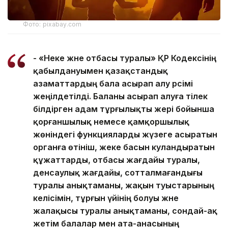
Фото: pixabay.com
- «Неке және отбасы туралы» ҚР Кодексінің
қабылдануымен қазақстандық
азаматтардың бала асырап алу рәсімі
жеңілдетілді. Баланы асырап алуға тілек
білдірген адам тұрғылықты жері бойынша
қорғаншылық немесе қамқоршылық
жөніндегі функцияларды жүзеге асыратын
органға өтініш, жеке басын куәландыратын
құжаттарды, отбасы жағдайы туралы,
денсаулық жағдайы, сотталмағандығы
туралы анықтаманы, жақын туыстарының
келісімін, тұрғын үйінің болуы және
жалақысы туралы анықтаманы, сондай-ақ
жетім балалар мен ата-анасының