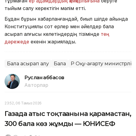
тұрмаған
ер адамдардың қамқорлығына
беруге
тыйым салу керектігін мәлім етті.
Бұдан бұрын хабарланғандай, биыл шілде айында
Конституциялық сот ерлер мен әйелдер бала
асырап алғысы келетіндердің тізімінде
тең
дәрежеде
екенін жариялады.
Бала асырап алу
Бала
ҚР Оқу-ағарту министрлігі
Руслан Ғаббасов
Авторлар
23:52, 06 Тамыз 2026
Газада атыс тоқтағанына қарамастан,
300 бала көз жұмды — ЮНИСЕФ