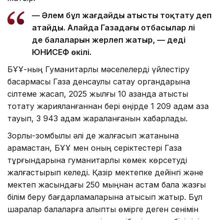
— Әлем бұл жағдайды атысты тоқтату деп
атайды. Алайда Газадағы отбасылар әлі
де балаларын жерлеп жатыр, — деді
ЮНИСЕФ өкілі.
БҰҰ-ның Гуманитарлық мәселелерді үйлестіру
басқармасы Газа денсаулық сақтау органдарына
сілтеме жасап, 2025 жылғы 10 қазанда атысты
тоқтату жарияланғаннан бері өңірде 1 209 адам қаза
тауып, 3 943 адам жараланғанын хабарлады.
Зорлық-зомбылық әлі де жалғасып жатқанына
қарамастан, БҰҰ мен оның серіктестері Газа
тұрғындарына гуманитарлық көмек көрсетуді
жалғастырып келеді. Қазір мектепке дейінгі және
мектеп жасындағы 250 мыңнан астам бала жазғы
білім беру бағдарламаларына қатысып жатыр. Бұл
шаралар балаларға қалыпты өмірге деген сенімін