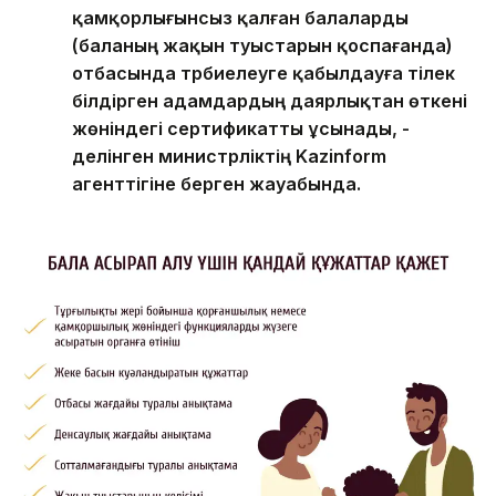
қамқорлығынсыз қалған балаларды
(баланың жақын туыстарын қоспағанда)
отбасында тәрбиелеуге қабылдауға тілек
білдірген адамдардың даярлықтан өткені
жөніндегі сертификатты ұсынады, -
делінген министрліктің Kazinform
агенттігіне берген жауабында.