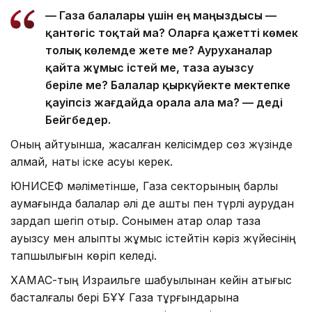
— Газа балалары үшін ең маңыздысы —
қантөгіс тоқтай ма? Оларға қажетті көмек
толық көлемде жете ме? Ауруханалар
қайта жұмыс істей ме, таза ауызсу
беріле ме? Балалар қыркүйекте мектепке
қауіпсіз жағдайда орала ала ма? — деді
Бейгбедер.
Оның айтуынша, жасалған келісімдер сөз жүзінде
қалмай, нақты іске асуы керек.
ЮНИСЕФ мәліметінше, Газа секторының барлық
аумағында балалар әлі де аштық пен түрлі аурудан
зардап шегіп отыр. Сонымен қатар олар таза
ауызсу мен қалыпты жұмыс істейтін кәріз жүйесінің
тапшылығын көріп келеді.
ХАМАС-тың Израильге шабуылынан кейін қақтығыс
басталғалы бері БҰҰ Газа тұрғындарына