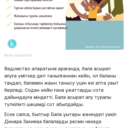
Фото: Kazinform
Ведомство ақпаратына қарағанда, бала асырап
алуға үміткер деп танылғаннан кейін, ол баланы
таңдап, баламен жақын танысу үшін екі апта уақыт
беріледі. Содан кейін ғана құжаттарды сотқа
дайындауға міндетті. Бала асырап алу туралы
түпкілікті шешімді сот қабылдайды.
Еске салсақ, былтыр Бала құқықтары жөніндегі уәкіл
Динара Зәкиева балаларды ресми некеде