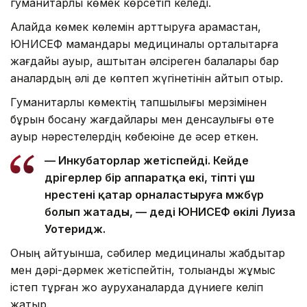
гуманитарлық көмек көрсетіп келеді.
Алайда көмек көлемін арттыруға қарамастан,
ЮНИСЕФ мамандары медициналық орталықтарға
жағдайы ауыр, аштықтан әлсіреген балалары бар
аналардың әлі де көптеп жүгінетінін айтып отыр.
Гуманитарлық көмектің тапшылығы мерзімінен
бұрын босану жағдайлары мен денсаулығы өте
ауыр нәрестелердің көбеюіне де әсер еткен.
— Инкубаторлар жетіспейді. Кейде
дәрігерлер бір аппаратқа екі, тіпті үш
нәрестені қатар орналастыруға мәжбүр
болып жатады, — деді ЮНИСЕФ өкілі Луиза
Уотеридж.
Оның айтуынша, сәбилер медициналық жабдықтар
мен дәрі-дәрмек жетіспейтін, толыққанды жұмыс
істеп тұрған жоқ ауруханаларда дүниеге келіп
жатыр.