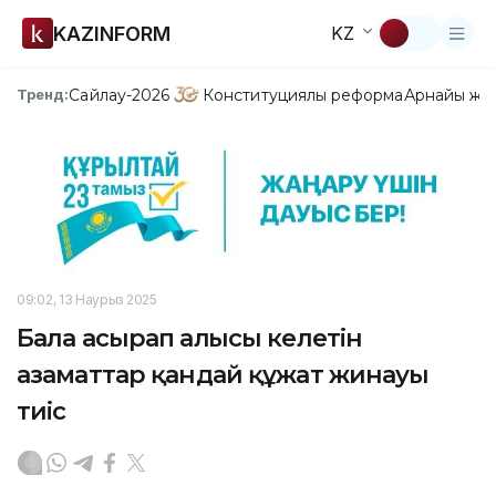
KAZINFORM
KZ
Сайлау-2026
Конституциялық реформа
Арнайы жо
Тренд:
09:02, 13 Наурыз 2025
Бала асырап алғысы келетін
азаматтар қандай құжат жинауы
тиіс