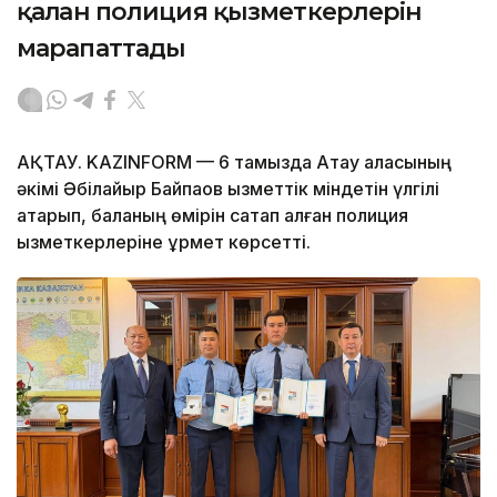
қалған полиция қызметкерлерін
марапаттады
АҚТАУ. KAZINFORM — 6 тамызда Ақтау қаласының
әкімі Әбілқайыр Байпақов қызметтік міндетін үлгілі
атқарып, баланың өмірін сақтап қалған полиция
қызметкерлеріне құрмет көрсетті.