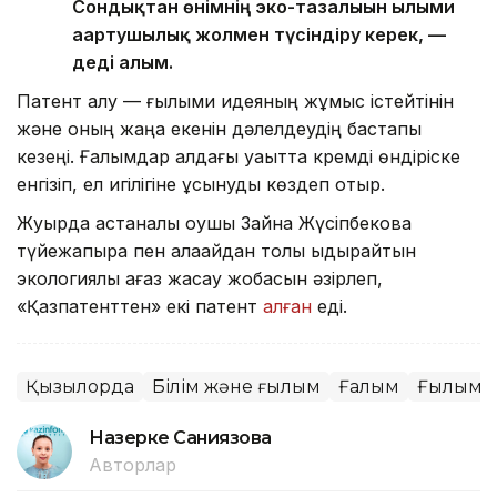
Сондықтан өнімнің эко-тазалығын ғылыми
ағартушылық жолмен түсіндіру керек, —
деді ғалым.
Патент алу — ғылыми идеяның жұмыс істейтінін
және оның жаңа екенін дәлелдеудің бастапқы
кезеңі. Ғалымдар алдағы уақытта кремді өндіріске
енгізіп, ел игілігіне ұсынуды көздеп отыр.
Жуырда астаналық оқушы Зайна Жүсіпбекова
түйежапырақ пен қалақайдан толық ыдырайтын
экологиялық қағаз жасау жобасын әзірлеп,
«Қазпатенттен» екі патент
алған
еді.
Қызылорда
Білім және ғылым
Ғалым
Ғылым
Назерке Саниязова
Авторлар