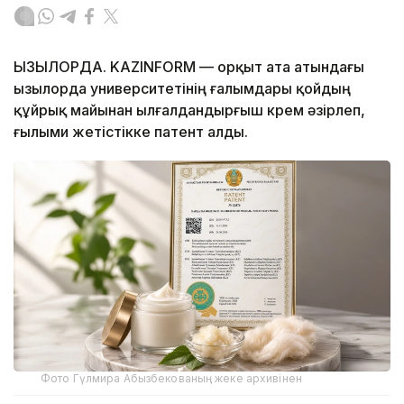
ҚЫЗЫЛОРДА. KAZINFORM — Қорқыт ата атындағы
Қызылорда университетінің ғалымдары қойдың
құйрық майынан ылғалдандырғыш крем әзірлеп,
ғылыми жетістікке патент алды.
Фото Гүлмира Абызбекованың жеке архивінен