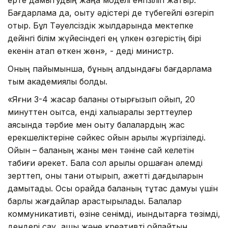
Бағдарлама да, оқыту әдістері де түбегейлі өзгеріп
отыр. Бұл Тәуелсіздік жылдарында мектепке
дейінгі білім жүйесіндегі ең үлкен өзгерістің бірі
екенін атап өткен жөн», - деді министр.
Оның пайымынша, бұның алдындағы бағдарлама
тым академиялық болды.
«Яғни 3-4 жасар баланы отырғызып қойып, 20
минуттен оқытсақ, енді халықаралық зерттеулер
аясында тәрбие мен оқыту балалардың жас
ерекшеліктеріне сәйкес ойын арқылы жүргізіледі.
Ойын – баланың жаны мен тәніне сай келетін
табиғи әрекет. Бала сол арқылы қоршаған әлемді
зерттеп, оны тани отырып, қажетті дағдыларын
дамытады. Осы орайда баланың тұтас дамуы үшін
барлық жағдайлар қарастырылады. Балалар
коммуникативті, өзіне сенімді, қиындықтарға төзімді,
дендері сау, ашық және креативті ойлайтын,