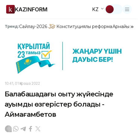
KAZINFORM
KZ
Сайлау-2026
Конституциялық реформа
Арнайы жо
Тренд:
10:41, 01 Қараша 2022
Балабақшадағы оқыту жүйесінде
ауқымды өзгерістер болады -
Аймағамбетов