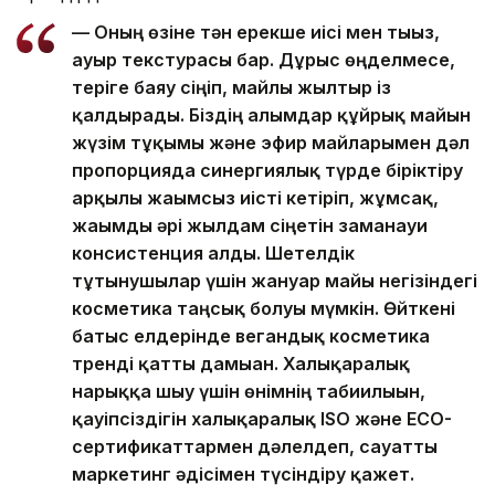
— Оның өзіне тән ерекше иісі мен тығыз,
ауыр текстурасы бар. Дұрыс өңделмесе,
теріге баяу сіңіп, майлы жылтыр із
қалдырады. Біздің ғалымдар құйрық майын
жүзім тұқымы және эфир майларымен дәл
пропорцияда синергиялық түрде біріктіру
арқылы жағымсыз иісті кетіріп, жұмсақ,
жағымды әрі жылдам сіңетін заманауи
консистенция алды. Шетелдік
тұтынушылар үшін жануар майы негізіндегі
косметика таңсық болуы мүмкін. Өйткені
батыс елдерінде вегандық косметика
тренді қатты дамыған. Халықаралық
нарыққа шығу үшін өнімнің табиғилығын,
қауіпсіздігін халықаралық ISO және ECO-
сертификаттармен дәлелдеп, сауатты
маркетинг әдісімен түсіндіру қажет.