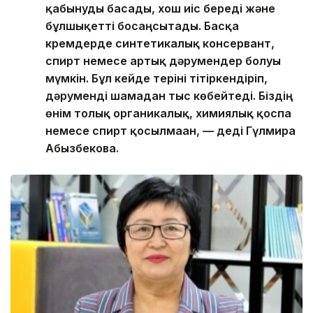
қабынуды басады, хош иіс береді және
бұлшықетті босаңсытады. Басқа
кремдерде синтетикалық консервант,
спирт немесе артық дәрумендер болуы
мүмкін. Бұл кейде теріні тітіркендіріп,
дәруменді шамадан тыс көбейтеді. Біздің
өнім толық органикалық, химиялық қоспа
немесе спирт қосылмаған, — деді Гүлмира
Абызбекова.