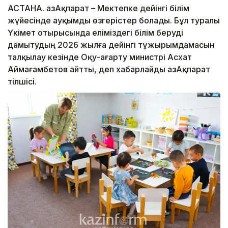
АСТАНА. ҚазАқпарат – Мектепке дейінгі білім
жүйесінде ауқымды өзгерістер болады. Бұл туралы
Үкімет отырысында еліміздегі білім беруді
дамытудың 2026 жылға дейінгі тұжырымдамасын
талқылау кезінде Оқу-ағарту министрі Асхат
Аймағамбетов айтты, деп хабарлайды ҚазАқпарат
тілшісі.