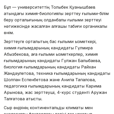
Бұл — университеттің Толыбек Қуанышбаев
атындағы химия-биологиялық зерттеу ғылыми-білім
беру орталығының қолданбалы ғылыми зерттеуі
нәтижесінде жасалған алғашқы табиғи органикалық
өнім.
Зерттеуге орталықтың бас ғылыми қызметкері,
химия ғылымдарының кандидаты Гүлмира
Абызбекова, аға ғылыми қызметкерлер, химия
ғылымдарының кандидаты Гүлжан Балықбаева,
биология ғылымдарының кандидаты Райхан
Жандәулетова, техника ғылымдарының кандидаты
Шолпан Еспенбетова және Анипа Тапалова,
педагогика ғылымдарының кандидаты Карима
Арынова, жас зерттеуші, 4-курс студенті Аружан
Талғатова қатысты.
Сыр өңірінің континентальды климаты мен