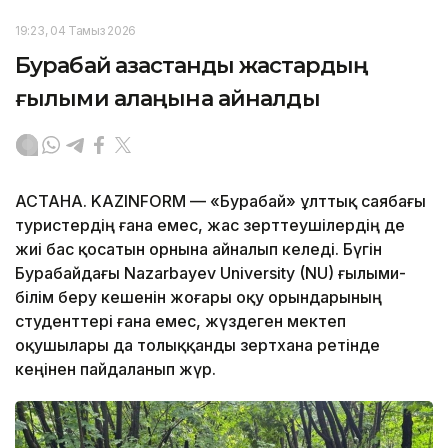
19:23, 04 Тамыз 2026
Бурабай қазақстандық жастардың
ғылыми алаңына айналды
АСТАНА. KAZINFORM — «Бурабай» ұлттық саябағы
туристердің ғана емес, жас зерттеушілердің де
жиі бас қосатын орнына айналып келеді. Бүгін
Бурабайдағы Nazarbayev University (NU) ғылыми-
білім беру кешенін жоғары оқу орындарының
студенттері ғана емес, жүздеген мектеп
оқушылары да толыққанды зертхана ретінде
кеңінен пайдаланып жүр.