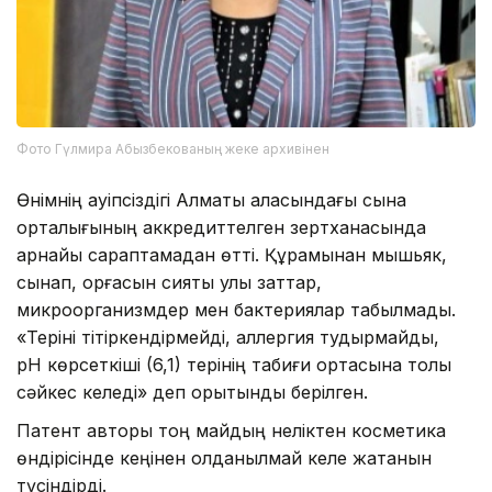
Фото Гүлмира Абызбекованың жеке архивінен
Өнімнің қауіпсіздігі Алматы қаласындағы сынақ
орталығының аккредиттелген зертханасында
арнайы сараптамадан өтті. Құрамынан мышьяк,
сынап, қорғасын сияқты улы заттар,
микроорганизмдер мен бактериялар табылмады.
«Теріні тітіркендірмейді, аллергия тудырмайды,
pH көрсеткіші (6,1) терінің табиғи ортасына толық
сәйкес келеді» деп қорытынды берілген.
Патент авторы тоң майдың неліктен косметика
өндірісінде кеңінен қолданылмай келе жатқанын
түсіндірді.