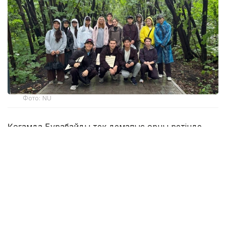
Фото: NU
Қоғамда Бурабайды тек демалыс орны ретінде
қабылдау қалыптасқан. Алайда өңірдің
инфрақұрылымы оның зор ғылыми әлеуеті бар
екенін дәлелдеп отыр. Университет базасы
тәжірибелік зерттеулерге белсенді түрде
жұмылдырылған: мұнда NU Жаратылыстану,
әлеуметтік және гуманитарлық ғылымдар мектебі
мен Медицина мектебінің биолог-студенттерін,