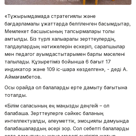
«Тұжырымдамада стратегиялық және
бағдарламалық құжаттарда белгіленген басымдықтар,
Мемлекет басшысының тапсырмалары толық
қамтылды. Біз түрлі халықаралық зерттеулердің,
талдаулардың нәтижелерін ескеріп, сарапшылар
мен педагог қауымдастықтарымен барлық мәселені
талқыладық. Құзыретіміз бойынша 6 бағыт 17
индикатор және 109 іс-шара көзделген», - деді А.
Аймағамбетов.
Осы орайда ол балаларды ерте дамыту бағытына
тоқталды.
«Білім саласының ең маңызды деңгейі – ол
балабақша. Зерттеулерге сәйкес баланың
интеллектуалды, әлеуметтік, эмоциялық дамуында
балабақшалардың әсері зор. Сол себепті балаларды
ерте дамытудың жаңа моделі енгізіліп жатыр.