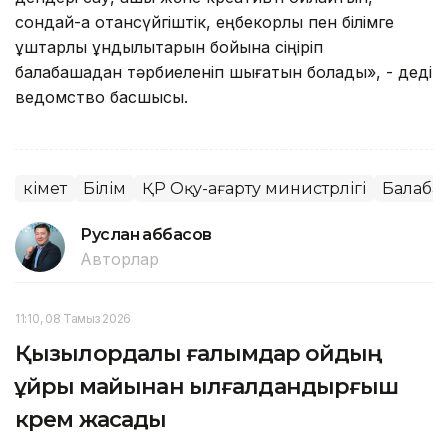
сондай-ақ отансүйгіштік, еңбекқорлық пен білімге
құштарлық құндылықтарын бойына сіңіріп
балабақшадан тәрбиеленіп шығатын болады», - деді
ведомство басшысы.
Үкімет
Білім
ҚР Оқу-ағарту министрлігі
Балаба
Руслан Ғаббасов
Авторлар
11:10, 08 Тамыз 2026
Қызылордалық ғалымдар қойдың
құйрық майынан ылғалдандырғыш
крем жасады