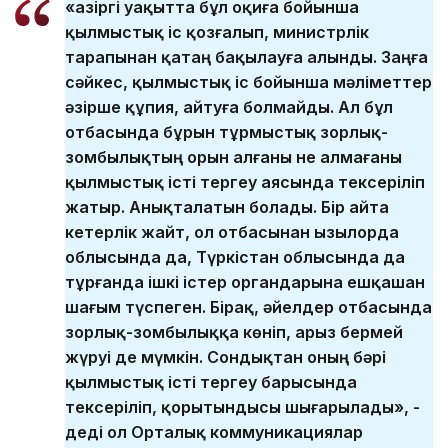
«Қазіргі уақытта бұл оқиға бойынша
қылмыстық іс қозғалып, министрлік
тарапынан қатаң бақылауға алынды. Заңға
сәйкес, қылмыстық іс бойынша мәліметтер
әзірше құпия, айтуға болмайды. Ал бұл
отбасында бұрын тұрмыстық зорлық-
зомбылықтың орын алғаны не алмағаны
қылмыстық істі тергеу аясында тексеріліп
жатыр. Анықталатын болады. Бір айта
кетерлік жайт, ол отбасынан Қызылорда
облысында да, Түркістан облысында да
тұрғанда ішкі істер органдарына ешқашан
шағым түспеген. Бірақ, әйелдер отбасында
зорлық-зомбылыққа көніп, арыз бермей
жүруі де мүмкін. Сондықтан оның бәрі
қылмыстық істі тергеу барысында
тексеріліп, қорытындысы шығарылады», -
деді ол Орталық коммуникациялар