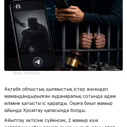
Фото: Polisia.kz
Ақтөбе облыстық қылмыстық істер жөніндегі
мамандандырылған ауданаралық сотында адам
өліміне қатысты іс қаралды. Оқиға биыл мамыр
айында Хромтау қаласында болды.
Айыптау актісіне сүйенсек, 2 мамыр күні