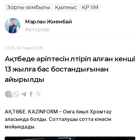
Зорлық-зомбылық
Қылмыс
ҚР ІІМ
Марлан Жиембай
Авторлар
23:26, 08 Тамыз 2026
Ақтөбеде әріптесін өлтіріп алған кенші
13 жылға бас бостандығынан
айырылды
АҚТӨБЕ. KAZINFORM – Оқиға биыл Хромтау
қаласында болды. Сотталушы сотта кінәсін
мойындады.