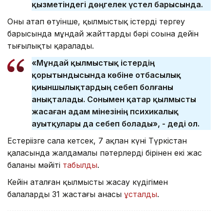
қызметіндегі дөңгелек үстел барысында.
Оның атап өтуінше, қылмыстық істерді тергеу
барысында мұндай жайттардың бәрі соңына дейін
тыңғылықты қаралады.
«Мұндай қылмыстық істердің
қорытындысында көбіне отбасылық
қиыншылықтардың себеп болғаны
анықталады. Сонымен қатар қылмысты
жасаған адам мінезінің психикалық
ауытқулары да себеп болады», - деді ол.
Естеріңізге сала кетсек, 7 ақпан күні Түркістан
қаласында жалдамалы пәтерлердің бірінен екі жас
баланың мәйіті
табылды
.
Кейін аталған қылмысты жасау күдігімен
балалардың 31 жастағы анасы
ұсталды
.