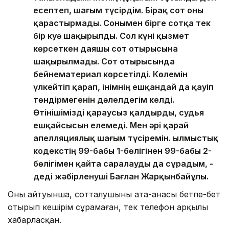
есептеп, шағым түсірдім. Бірақ сот оны
қарастырмады. Сонымен бірге сотқа тек
бір куә шақырылды. Сол күні қызмет
көрсеткен даяшы сот отырысына
шақырылмады. Сот отырысында
бейнематериал көрсетілді. Көлемін
үлкейтіп қарап, інімнің ешқандай да қауіп
төндірмегенін дәлелдегім келді.
Өтінішімізді қараусыз қалдырды, судья
ешқайсысын елемеді. Мен әрі қарай
апелляциялық шағым түсіремін. Қылмыстық
кодекстің 99-бабы 1-бөлігінен 99-бабы 2-
бөлігімен қайта саралауды да сұрадым, -
деді жәбірленуші Бағлан Жарқынбайұлы.
Оның айтуынша, сотталушының ата-анасы бетпе-бет
отырып кешірім сұрамаған, тек телефон арқылы
хабарласқан.