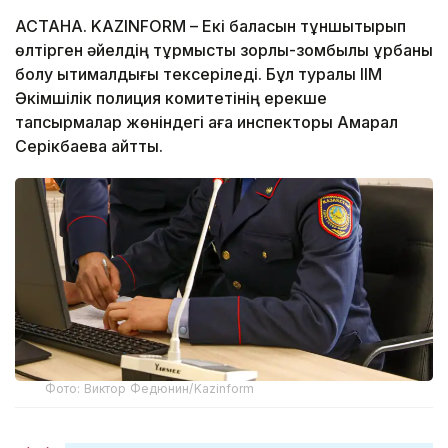
АСТАНА. KAZINFORM – Екі баласын тұншықтырып
өлтірген әйелдің тұрмыстық зорлық-зомбылық құрбаны
болу ықтималдығы тексеріледі. Бұл туралы ІІМ
Әкімшілік полиция комитетінің ерекше
тапсырмалар жөніндегі аға инспекторы Ақмарал
Серікбаева айтты.
Фото: Виктор Федюнин/Kazinform