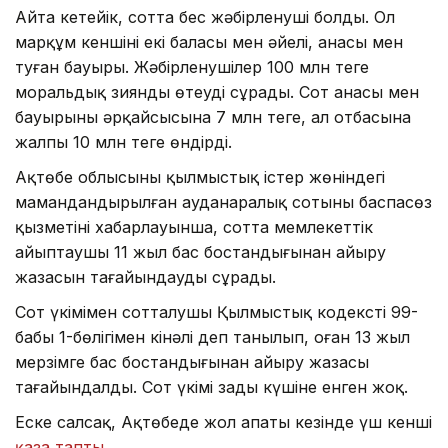
Айта кетейік, сотта бес жәбірленуші болды. Ол
марқұм кеншінің екі баласы мен әйелі, анасы мен
туған бауыры. Жәбірленушілер 100 млн теңге
моральдық зиянды өтеуді сұрады. Сот анасы мен
бауырының әрқайсысына 7 млн теңге, ал отбасына
жалпы 10 млн теңге өндірді.
Ақтөбе облысының қылмыстық істер жөніндегі
мамандандырылған ауданаралық сотының баспасөз
қызметінің хабарлауынша, сотта мемлекеттік
айыптаушы 11 жыл бас бостандығынан айыру
жазасын тағайындауды сұрады.
Сот үкімімен сотталушы Қылмыстық кодекстің 99-
бабы 1-бөлігімен кінәлі деп танылып, оған 13 жыл
мерзімге бас бостандығынан айыру жазасы
тағайындалды. Сот үкімі заңды күшіне енген жоқ.
Еске салсақ, Ақтөбеде жол апаты кезінде үш кенші
қаза тапты.