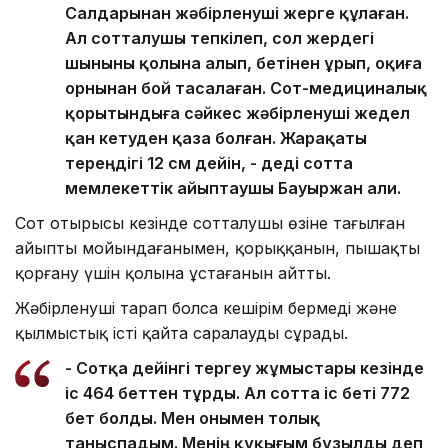
Салдарынан жәбірленуші жерге құлаған.
Ал сотталушы тепкілеп, сол жердегі
шыныны қолына алып, бетінен ұрып, оқиға
орнынан бой тасалаған. Сот-медициналық
қорытындыға сәйкес жәбірленуші жедел
қан кетуден қаза болған. Жарақаты
тереңдігі 12 см дейін, - деді сотта
мемлекеттік айыптаушы Бауыржан Қали.
Сот отырысы кезінде сотталушы өзіне тағылған
айыпты мойындағанымен, қорыққанын, пышақты
қорғану үшін қолына ұстағанын айтты.
Жәбірленуші тарап болса кешірім бермеді және
қылмыстық істі қайта саралауды сұрады.
- Сотқа дейінгі тергеу жұмыстары кезінде
іс 464 беттен тұрды. Ал сотта іс беті 772
бет болды. Мен онымен толық
таныспадым. Менің құқығым бұзылды деп