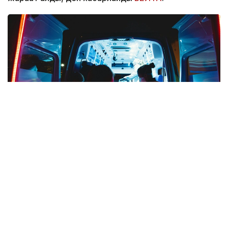
Фото: Unsplash
Оқиға жұма күні болған. Пышақ ұстаған ер адам
екі ер адам мен бір әйелге шабуыл жасаған.
– Зардап шеккендер ауыр жарақат алып,
екі тікұшақпен ауруханаларға жеткізілді.
Полиция күдіктіні ұстады. Оның өзі де