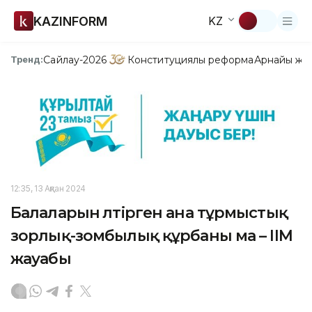
KAZINFORM
KZ
Сайлау-2026
Конституциялық реформа
Арнайы жо
Тренд:
12:35, 13 Ақпан 2024
Балаларын өлтірген ана тұрмыстық
зорлық-зомбылық құрбаны ма – ІІМ
жауабы