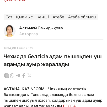
Сот
Қылмыс
Кенші
Ақтөбе
Ақтөбе облысы
Алтынай Сағындықова
Авторлар
19:34, 08 Тамыз 2026
Чехияда белгісіз адам пышақпен үш
адамды ауыр жаралады
АСТАНА. KAZINFORM – Чехияның солтүстік-
батысындағы Танвальд қаласында белгісіз адам
пышақпен шабуыл жасап, салдарынан үш адам ауыр
жарақат алды, деп хабарлайды
БЕЛТА
.