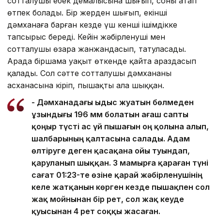
сотталушы еңбек демалысына шығып, соны атап
өтпек болады. Бір жерден шығып, екінші
дәмханаға барған кезде үш кенші ішімдікке
тапсырыс береді. Кейін жәбірленуші мен
сотталушы өзара жанжандасып, татуласады.
Арада біршама уақыт өткенде қайта араздасып
қалады. Сол сәтте сотталушы дәмхананың
асханасына кіріп, пышақты ала шыққан.
- Дәмханадағы ыдыс жуатын бөлмеден
ұзындығы 196 мм болатын ағаш сапты
қоңыр түсті ас үй пышағын оң қолына алып,
шалбарының қалтасына салады. Адам
өлтіруге деген қасақана ойы туындап,
қаруланып шыққан. 3 мамырға қараған түні
сағат 01:23-те өзіне қарай жәбірленушінің
келе жатқанын көрген кезде пышақпен сол
жақ мойнынан бір рет, сол жақ кеуде
қуысынан 4 рет соққы жасаған.