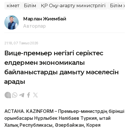
Үкімет
Білім
ҚР Оқу-ағарту министрлігі
Білім 
Марлан Жиембай
Авторлар
21:18, 07 Тамыз 2026
Вице-премьер негізгі серіктес
елдермен экономикалық
байланыстарды дамыту мәселесін
қарады
АСТАНА. KAZINFORM – Премьер-министрдің бірінші
орынбасары Нұрлыбек Нәлібаев Түркия, Қытай
Халық Республикасы, Әзербайжан, Корея