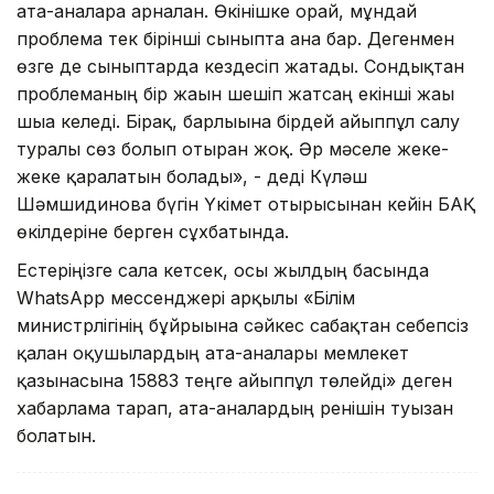
ата-аналарға арналған. Өкінішке орай, мұндай
проблема тек бірінші сыныпта ғана бар. Дегенмен
өзге де сыныптарда кездесіп жатады. Сондықтан
проблеманың бір жағын шешіп жатсаң екінші жағы
шыға келеді. Бірақ, барлығына бірдей айыппұл салу
туралы сөз болып отырған жоқ. Әр мәселе жеке-
жеке қаралатын болады», - деді Күләш
Шәмшидинова бүгін Үкімет отырысынан кейін БАҚ
өкілдеріне берген сұхбатында.
Естеріңізге сала кетсек, осы жылдың басында
WhatsApp мессенджері арқылы «Білім
министрлігінің бұйрығына сәйкес сабақтан себепсіз
қалған оқушылардың ата-аналары мемлекет
қазынасына 15883 теңге айыппұл төлейді» деген
хабарлама тарап, ата-аналардың ренішін туғызған
болатын.