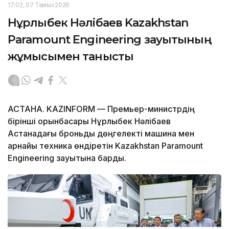
17:02, 07 Тамыз 2026
Нұрлыбек Нәлібаев Kazakhstan
Paramount Engineering зауытының
жұмысымен танысты
АСТАНА. KAZINFORM — Премьер-министрдің
бірінші орынбасары Нұрлыбек Нәлібаев
Астанадағы броньды дөңгелекті машина мен
арнайы техника өндіретін Kazakhstan Paramount
Engineering зауытына барды.