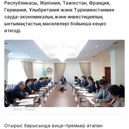
Республикасы, Жапония, Тәжікстан, Франция,
Германия, Ұлыбритания және Түрікменстанмен
сауда-экономикалық және инвестициялық
ынтымақтастық мәселелері бойынша кеңес
өткізді.
Фото: Үкімет
Отырыс барысында вице-премьер аталған