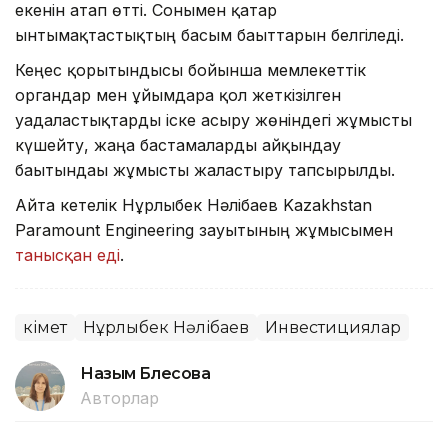
екенін атап өтті. Сонымен қатар
ынтымақтастықтың басым бағыттарын белгіледі.
Кеңес қорытындысы бойынша мемлекеттік
органдар мен ұйымдарға қол жеткізілген
уағдаластықтарды іске асыру жөніндегі жұмысты
күшейту, жаңа бастамаларды айқындау
бағытындағы жұмысты жалғастыру тапсырылды.
Айта кетелік Нұрлыбек Нәлібаев Kazakhstan
Paramount Engineering зауытының жұмысымен
танысқан еді
.
Үкімет
Нұрлыбек Нәлібаев
Инвестициялар
Назым Бөлесова
Авторлар