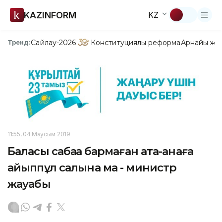
KAZINFORM
KZ
Сайлау-2026
Конституциялық реформа
Арнайы жо
Тренд:
11:55, 04 Маусым 2019
Баласы сабаққа бармаған ата-анаға
айыппұл салына ма - министр
жауабы