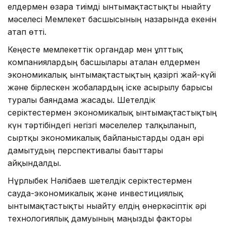
елдермен өзара тиімді ынтымақтастықты нығайту
мәселесі Мемлекет басшысының назарында екенін
атап өтті.
Кеңесте мемлекеттік органдар мен ұлттық
компаниялардың басшылары аталған елдермен
экономикалық ынтымақтастықтың қазіргі жай-күйі
және бірлескен жобалардың іске асырылу барысы
туралы баяндама жасады. Шетелдік
серіктестермен экономикалық ынтымақтастықтың
күн тәртібіндегі негізгі мәселелер талқыланып,
сыртқы экономикалық байланыстарды одан әрі
дамытудың перспективалы бағыттары
айқындалды.
Нұрлыбек Нәлібаев шетелдік серіктестермен
сауда-экономикалық және инвестициялық
ынтымақтастықты нығайту елдің өнеркәсіптік әрі
технологиялық дамуының маңызды факторы