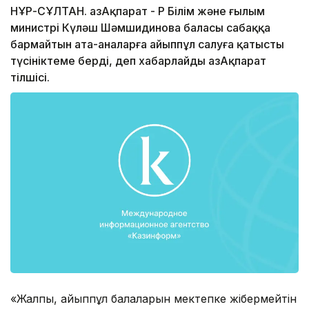
НҰР-СҰЛТАН. ҚазАқпарат - ҚР Білім және ғылым
министрі Күләш Шәмшидинова баласы сабаққа
бармайтын ата-аналарға айыппұл салуға қатысты
түсініктеме берді, деп хабарлайды ҚазАқпарат
тілшісі.
«Жалпы, айыппұл балаларын мектепке жібермейтін