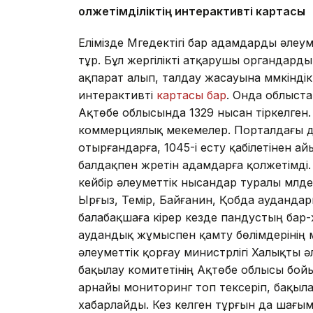
Қолжетімділіктің интерактивті картасы
Елімізде Мүгедектігі бар адамдарды әле
тұр. Бұл жергілікті атқарушы органдард
ақпарат алып, талдау жасауына мүмкіндік
интерактивті
картасы бар
. Онда облыста
Ақтөбе облысында 1329 нысан тіркелген. 
коммерциялық мекемелер. Порталдағы дер
отырғандарға, 1045-і есту қабілетінен а
балдақпен жүретін адамдарға қолжетімді.
кейбір әлеуметтік нысандар туралы мүлд
Ырғыз, Темір, Байғанин, Қобда аудандар
балабақшаға кірер кезде пандустың бар-
аудандық жұмыспен қамту бөлімдерінің 
әлеуметтік қорғау министрлігі Халықты 
бақылау комитетінің Ақтөбе облысы бойы
арнайы мониторинг топ тексеріп, бақыла
хабарлайды. Кез келген тұрғын да шағым 