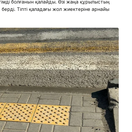
імді болғанын қалайды. Өзі жаңа құрылыстың
е берді. Тіпті қаладағы жол жиектеріне арнайы