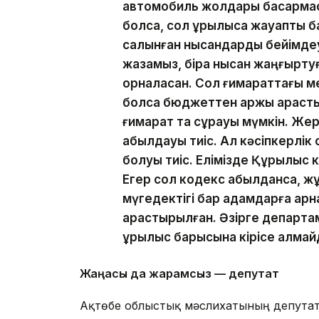
автомобиль жолдары басқармасы
болса, сол құрылысқа жауапты б
салынған нысандарды бейімдеу 
жазамыз, бірақ нысан жаңғырту
орналасқан. Сол ғимараттағы
болса бюджеттен қаржы қараст
ғимарат та сұрауы мүмкін. Жер
қабылдауы тиіс. Ал кәсіпкерлік 
болуы тиіс. Елімізде Құрылыс
Егер сол кодекс қабылданса, жұ
мүгедектігі бар адамдарға арн
қарастырылған. Әзірге департа
құрылыс барысына кірісе алмай
Жаңасы да жарамсыз — депутат
Ақтөбе облыстық мәслихатының депутаты