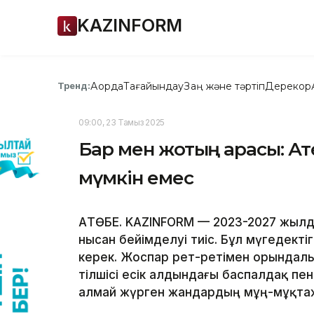
KAZINFORM
Ақорда
Тағайындау
Заң және тәртіп
Дерекқор
Тренд:
09:00, 23 Тамыз 2025
Бар мен жоқтың арасы: Ақт
мүмкін емес
АҚТӨБЕ. KAZINFORM — 2023-2027 жыл
нысан бейімделуі тиіс. Бұл мүгедекті
керек. Жоспар рет-ретімен орындалып
тілшісі есік алдындағы баспалдақ пен
алмай жүрген жандардың мұң-мұқт