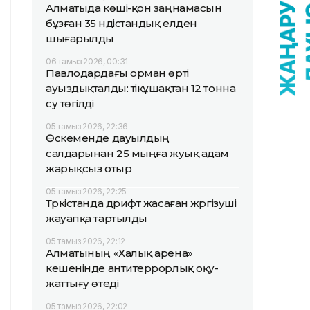
Алматыда көші-қон заңнамасын
бұзған 35 үндістандық елден
шығарылды
06 тамыз 2026, 00:31
Павлодардағы орман өрті
ауыздықталды: тікұшақтан 12 тонна
су төгілді
05 тамыз 2026, 22:36
Өскеменде дауылдың
салдарынан 25 мыңға жуық адам
жарықсыз отыр
05 тамыз 2026, 22:25
Түркістанда дрифт жасаған жүргізуші
жауапқа тартылды
05 тамыз 2026, 22:12
Алматының «Халық арена»
кешенінде антитеррорлық оқу-
жаттығу өтеді
05 тамыз 2026, 22:02