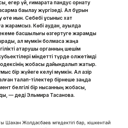
, егер үй, ғимаратқа пандус орнату
асқарма бақылау жүргізеді. Ал бұрын
өте қиын. Себебі ұсыныс хат
ға жарамсыз. Көбі аудан, ауылда
 мекеме басшылығы өзгертуге жарамды
ырады, ал мүмкін болмаса жаңа
гілікті атқарушы органның шешім
субьектілері міндетті түрде қолжетімді
 кодексінің жобасы дайындалып жатыр.
мыс бір жүйеге келуі мүмкін. Ал қазір
алған талап-тілектер бірнеше заңда
мент белгілі бір нысанның жобасы,
ды, — деді Эльмира Тасанова.
 Шахан Жолдасбаев мүгедектігі бар, кішкентай