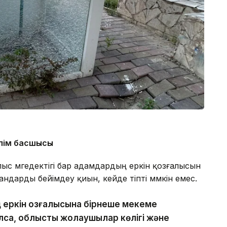
өлім басшысы
ылыс мүгедектігі бар адамдардың еркін қозғалысын
ндарды бейімдеу қиын, кейде тіпті мүмкін емес.
 еркін қозғалысына бірнеше мекеме
олса, облыстық жолаушылар көлігі және