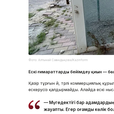
Фото: Алтынай Сағындықова/Kazinform
Ескі ғимараттарды бейімдеу қиын — б
Қазір тұрғын үй, түрлі коммерциялық құр
ескерусіз қалдырмайды. Алайда ескі ныса
— Мүгедектігі бар адамдардың
жауапты. Егер қоғамдық көлік б