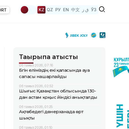
KZ
QZ
РУ
EN
中文
ق ز
ЎЗ
ORT
Тақырыпқа қатысты
06 тамыз 2026, 07:16
Бүгін еліміздің екі қаласында ауа
сапасы нашарлайды
06 тамыз 2026, 02:52
Шығыс Қазақстан облысында 130-
дан астам қоқыс үйіндісі анықталды
06 тамыз 2026, 01:25
Ақтөбедегі дөнерханада өрт
шықты
06 тамыз 2026, 01:10