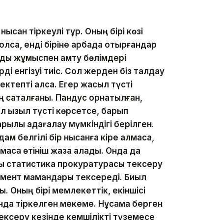
ысан тіркеулі тұр. Оның бірі көзі
олса, енді біріне арбада отырғандар
ндық жұмыспен қамту бөлімдері
ді енгізуі тиіс. Сол жерден біз талдау
ктепті алсақ. Егер жасыл түсті
ң сақталғаны. Пандус орнатылған,
л қызыл түсті көрсетсе, барып
рқылы қадағалау мүмкіндігі берілген.
ам белгілі бір нысанға кіре алмаса,
алмаса өтініш жаза алады. Онда да
тық статистика прокуратурасы тексеру
тамент мамандары тексереді. Биыл
. Оның бірі мемлекеттік, екіншісі
да тіркелген мекеме. Нұсқама берген
 тексеру кезінде кемшілікті түземесе