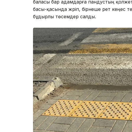
баласы бар адамдарға пандустың қолжет
басы-қасында жүріп, бірнеше рет кеңес т
бұдырлы төсемдер салды.