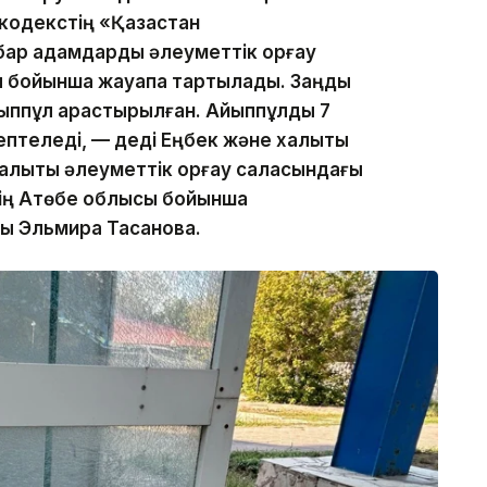
 кодекстің «Қазақстан
бар адамдарды әлеуметтік қорғау
 бойынша жауапқа тартылады. Заңды
ыппұл қарастырылған. Айыппұлды 7
птеледі, — деді Еңбек және халықты
Халықты әлеуметтік қорғау саласындағы
ің Ақтөбе облысы бойынша
сы Эльмира Тасанова.