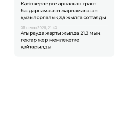
Кәсіпкерлерге арналған грант
бағдарламасын жарнамалаған
қызылорлалық 3,5 жылға сотталды
05 тамыз 2026, 21:40
Атырауда жарты жылда 21,3 мың
гектар жер мемлекетке
қайтарылды