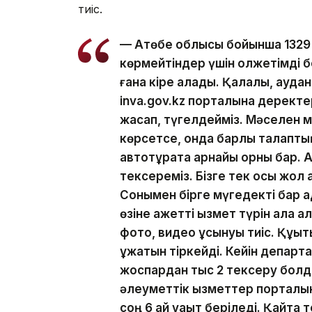
тиіс.
— Ақтөбе облысы бойынша 1329 н
көрмейтіндер үшін қолжетімді б
ғана кіре алады. Қалалық, ауда
inva.gov.kz порталына деректер
жасап, түгелдейміз. Мәселен ме
көрсетсе, онда барлық талапты
автотұрақта арнайы орны бар. А
тексереміз. Бізге тек осы жол а
Сонымен бірге мүгедекті бар ад
өзіне қажетті қызмет түрін ала 
фото, видео ұсынуы тиіс. Құқық
құжатын тіркейді. Кейін депар
жоспардан тыс 2 тексеру болды
әлеуметтік қызметтер порталын
соң 6 ай уақыт беріледі. Қайта