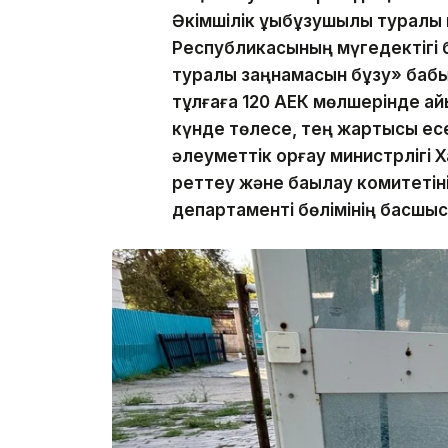
Әкімшілік құқықбұзушылық туралы
Республикасының мүгедектігі 
туралы заңнамасын бұзу» бабы
тұлғаға 120 АЕК мөлшерінде ай
күнде төлесе, тең жартысы есе
әлеуметтік қорғау министрлігі 
реттеу және бақылау комитетін
департаменті бөлімінің басшы