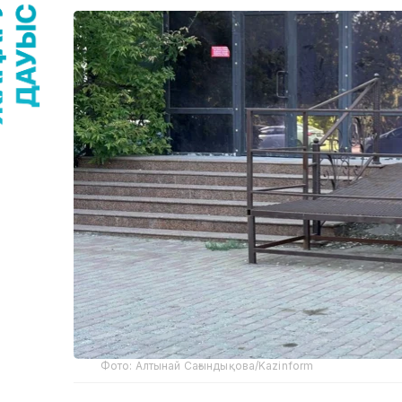
Фото: Алтынай Сағындықова/Kazinform