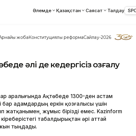
Әлемде
Қазақстан
Саясат
Талдау
SP
Арнайы жоба
Конституциялық реформа
Сайлау-2026
өбеде әлі де кедергісіз қозғалу
дар аралығында Ақтөбеде 1300-ден астам
гі бар адамдардың еркін қозғалысы үшін
 жатқанымен, жұмыс бірізді емес. Kazinform
 кіреберістегі табалдырықтан әрі аттай
ажын тыңдады.