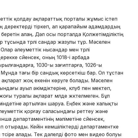
уметтік қолдау ақпараттық порталы жұмыс істеп
ың деректерді тіркеп, ал қарапайым адамдардың
 беретін алаң. Дәл осы порталда Қолжетімділіктің
р тұсында түрлі сандар жазулы тұр. Мәселен
Олар әлеуметтік нысандар мен түрлі
екке сүйенсек, оның 1018-і арбада
йырылғандарға, 1030-ы зағиптарға, 1026-ы
 Мұнда тағы бір сандық көрсеткіш бар. Ол тұстан
е ақпарат жоқ екенін көруге болады. Мәселен
ындағы ауыл әкімдіктеріне, клуб пен мектеп,
жоғы туралы ақпарат мүлде жүктелмеген. Бұл
міндетіне артылған шаруа. Еңбек және халықты
әлеуметтік қорғау саласындағы реттеу және
нша департаментінің мәліметіне сүйенсек,
п отырады. Кейін кемшіліктерді департаментке
түсіре алады. Тек дәлелді фото мен видео болуы