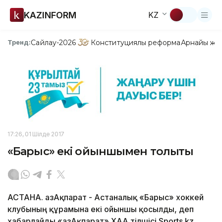
KAZINFORM
KZ
Сайлау-2026
Конституциялық реформа
Арнайы жо
Тренд:
17:26, 01 Шілде 2017
«Барыс» екі ойыншымен толықты
АСТАНА. ҚазАқпарат - Астаналық «Барыс» хоккей
клубының құрамына екі ойыншы қосылды, деп
хабарлайды «ҚазАқпарат» ХАА тілшісі Sports.kz