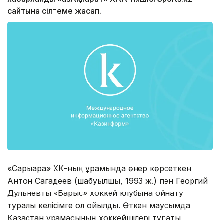
сайтына сілтеме жасап.
«Сарыарқа» ХК-ның құрамында өнер көрсеткен
Антон Сагадеев (шабуылшы, 1993 ж.) пен Георгий
Дульневты «Барыс» хоккей клубына ойнату
туралы келісімге қол қойылды. Өткен маусымда
Қазақстан құрамасының хоккейшілері тұрақты