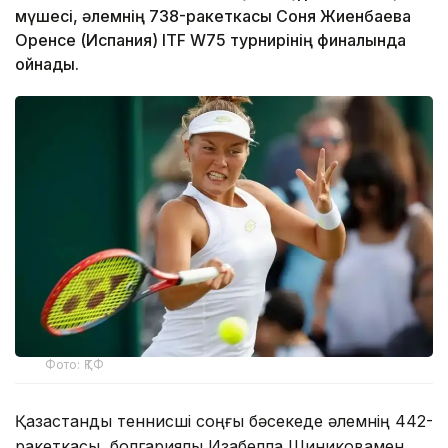
мүшесі, әлемнің 738-ракеткасы Соня Жиенбаева
Оренсе (Испания) ITF W75 турнирінің финалында
ойнады.
Фото: ҚТФ
Қазақстандық теннисші соңғы бәсекеде әлемнің 442-
ракеткасы, болгариялық Изабелла Шиниковамен