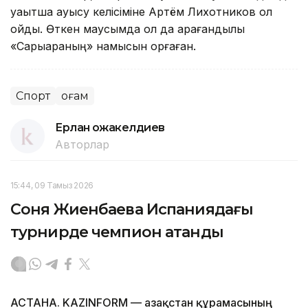
уақытша ауысу келісіміне Артём Лихотников қол
қойды. Өткен маусымда ол да қарағандылық
«Сарыарқаның» намысын қорғаған.
Спорт
Қоғам
Ерлан Қожакелдиев
Авторлар
15:44, 09 Тамыз 2026
Соня Жиенбаева Испаниядағы
турнирде чемпион атанды
АСТАНА. KAZINFORM — Қазақстан құрамасының