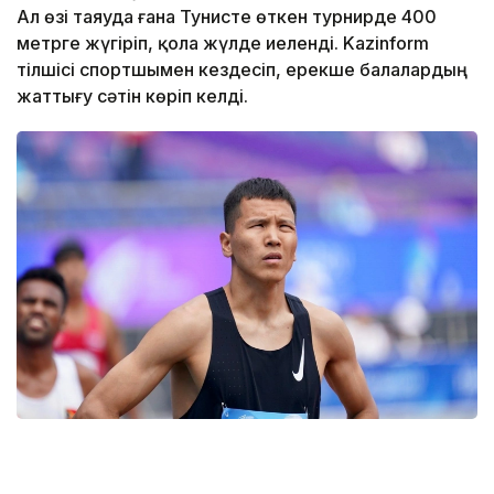
Ал өзі таяуда ғана Тунисте өткен турнирде 400
метрге жүгіріп, қола жүлде иеленді. Kazinform
тілшісі спортшымен кездесіп, ерекше балалардың
жаттығу сәтін көріп келді.
Фото: Кейіпкердің жеке мұрағатынан
- Спортты, соның ішінде жеңіл атлетиканы қалай