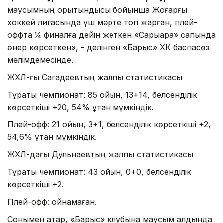
маусымның қорытындысы бойынша Жоғарғы
хоккей лигасында үш мәрте топ жарған, плей-
оффта ¼ финалға дейін жеткен «Сарыарқа» сапында
өнер көрсеткен», - делінген «Барыс» ХК баспасөз
мәлімдемесінде.
ЖХЛ-ғы Сагадеевтың жалпы статистикасы
Тұрақты чемпионат: 85 ойын, 13+14, белсенділік
көрсеткіші +20, 54% ұтқан мүмкіндік.
Плей-офф: 21 ойын, 3+1, белсенділік көрсеткіші +2,
54,6% ұтқан мүмкіндік.
ЖХЛ-дағы Дульнаевтың жалпы статистикасы
Тұрақты чемпионат: 43 ойын, 0+0, белсенділік
көрсеткіші +2.
Плей-офф: ойнамаған.
Сонымен қатар, «Барыс» клубына маусым алдында