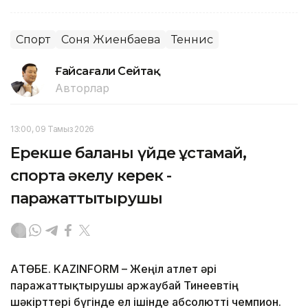
Спорт
Соня Жиенбаева
Теннис
Ғайсағали Сейтақ
Авторлар
13:00, 09 Тамыз 2026
Ерекше баланы үйде ұстамай,
спортқа әкелу керек -
паражаттықтырушы
АҚТӨБЕ. KAZINFORM – Жеңіл атлет әрі
паражаттықтырушы Қаржаубай Тинеевтің
шәкірттері бүгінде ел ішінде абсолютті чемпион.