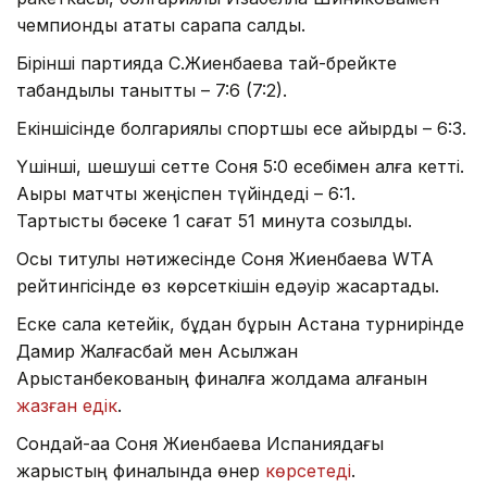
чемпиондық атақты сарапқа салды.
Бірінші партияда С.Жиенбаева тай-брейкте
табандылық танытты – 7:6 (7:2).
Екіншісінде болгариялық спортшы есе қайырды – 6:3.
Үшінші, шешуші сетте Соня 5:0 есебімен алға кетті.
Ақыры матчты жеңіспен түйіндеді – 6:1.
Тартысты бәсеке 1 сағат 51 минутқа созылды.
Осы титулы нәтижесінде Соня Жиенбаева WTA
рейтингісінде өз көрсеткішін едәуір жақсартады.
Еске сала кетейік, бұдан бұрын Астана турнирінде
Дамир Жалғасбай мен Асылжан
Арыстанбекованың финалға жолдама алғанын
жазған едік
.
Сондай-аақ Соня Жиенбаева Испаниядағы
жарыстың финалында өнер
көрсетеді
.