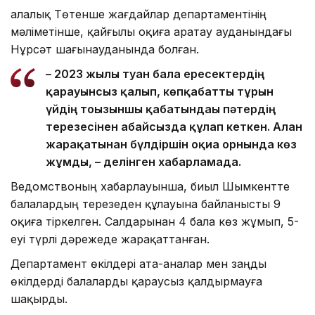
Қалалық Төтенше жағдайлар департаментінің
мәліметінше, қайғылы оқиға Қаратау ауданындағы
Нұрсәт шағынауданында болған.
– 2023 жылы туған бала ересектердің
қарауынсыз қалып, көпқабатты тұрғын
үйдің тоғызыншы қабатындағы пәтердің
терезесінен абайсызда құлап кеткен. Алған
жарақатынан бүлдіршін оқиға орнында көз
жұмды, – делінген хабарламада.
Ведомствоның хабарлауынша, биыл Шымкентте
балалардың терезеден құлауына байланысты 9
оқиға тіркелген. Салдарынан 4 бала көз жұмып, 5-
еуі түрлі дәрежеде жарақаттанған.
Департамент өкілдері ата-аналар мен заңды
өкілдерді балаларды қараусыз қалдырмауға
шақырды.