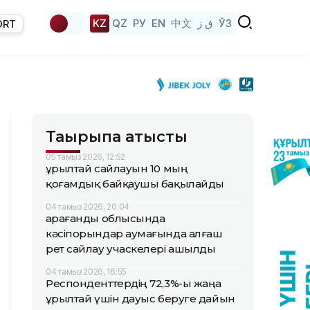
KZ
QZ
РУ
EN
中文
ق ز
ЎЗ
ORT
Тақырыпқа қатысты
05 тамыз 2026, 12:52
Құрылтай сайлауын 10 мың
қоғамдық байқаушы бақылайды
04 тамыз 2026, 20:04
Қарағанды облысында
кәсіпорындар аумағында алғаш
рет сайлау учаскелері ашылды
04 тамыз 2026, 16:55
Респонденттердің 72,3%-ы жаңа
Құрылтай үшін дауыс беруге дайын