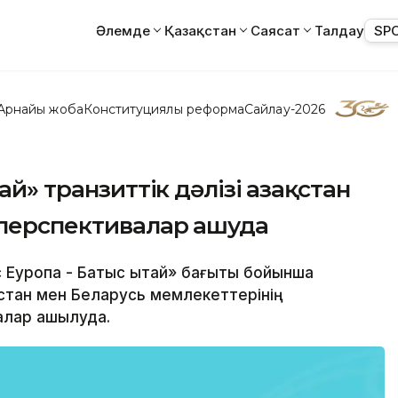
Әлемде
Қазақстан
Саясат
Талдау
SP
Арнайы жоба
Конституциялық реформа
Сайлау-2026
ай» транзиттік дәлізі Қазақстан
 перспективалар ашуда
с Еуропа - Батыс Қытай» бағыты бойынша
қстан мен Беларусь мемлекеттерінің
алар ашылуда.