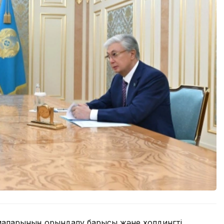
рмаларының орындалу барысы және холдингті