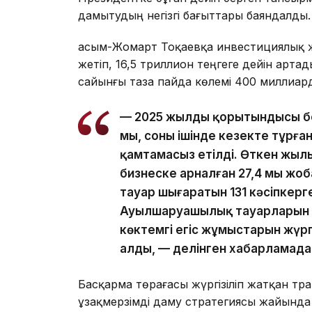
дамытудың негізгі бағыттары баяндалды.
Қасым-Жомарт Тоқаевқа инвестициялық ж
жетіп, 16,5 триллион теңгеге дейін арт
сайынғы таза пайда көлемі 400 миллиард
— 2025 жылдың қорытындысы бо
мың, соның ішінде кезекте тұрға
қамтамасыз етілді. Өткен жылы
бизнеске арналған 27,4 мың ж
тауар шығаратын 131 кәсіпкерг
Ауылшаруашылық тауарларын өн
көктемгі егіс жұмыстарын жүргі
алды, — делінген хабарламада
Басқарма төрағасы жүргізіліп жатқан тр
ұзақмерзімді даму стратегиясы жайында а