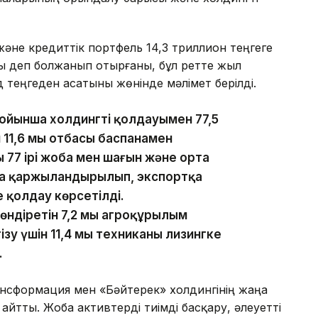
әне кредиттік портфель 14,3 триллион теңгеге
ады деп болжанып отырғаны, бұл ретте жыл
 теңгеден асатыны жөнінде мәлімет берілді.
йынша холдингтің қолдауымен 77,5
н 11,6 мың отбасы баспанамен
 77 ірі жоба мен шағын және орта
оба қаржыландырылып, экспортқа
е қолдау көрсетілді.
діретін 7,2 мың агроқұрылым
зу үшін 11,4 мың техниканы лизингке
.
ансформация мен «Бәйтерек» холдингінің жаңа
йтты. Жоба активтерді тиімді басқару, әлеуетті