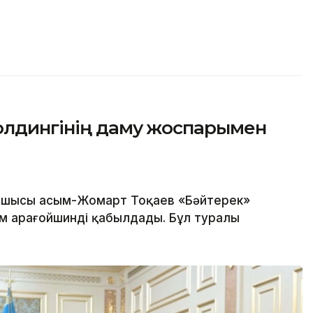
олдингінің даму жоспарымен
шысы Қасым-Жомарт Тоқаев «Бәйтерек»
м Қарағойшинді қабылдады. Бұл туралы