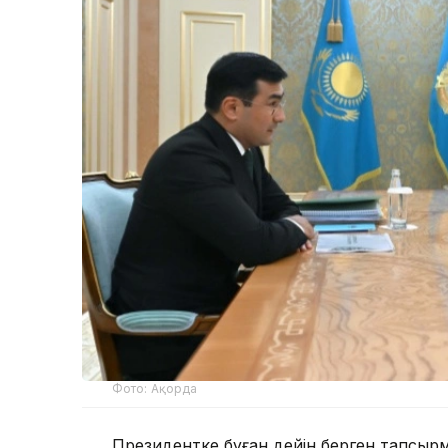
Фото: Ақорда
Президентке бұған дейін берген тапсы