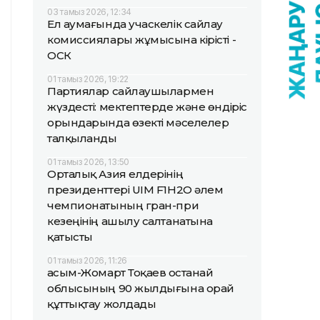
03 тамыз 2026, 12:34
Ел аумағында учаскелік сайлау
комиссиялары жұмысына кірісті -
ОСК
01 тамыз 2026, 19:22
Партиялар сайлаушылармен
жүздесті: мектептерде және өндіріс
орындарында өзекті мәселелер
талқыланды
01 тамыз 2026, 13:50
Орталық Азия елдерінің
президенттері UIM F1H2O әлем
чемпионатының гран-при
кезеңінің ашылу салтанатына
қатысты
01 тамыз 2026, 11:26
Қасым-Жомарт Тоқаев Қостанай
облысының 90 жылдығына орай
құттықтау жолдады