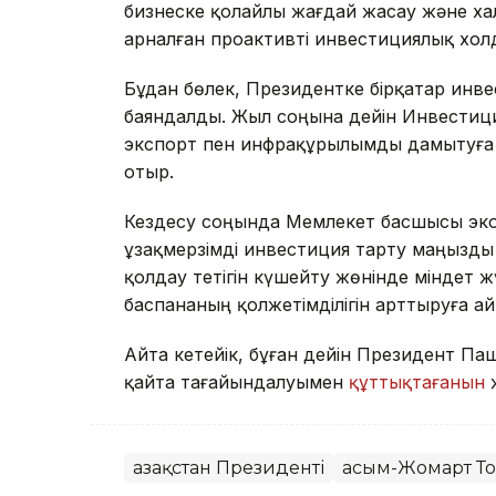
бизнеске қолайлы жағдай жасау және х
арналған проактивті инвестициялық хол
Бұдан бөлек, Президентке бірқатар инв
баяндалды. Жыл соңына дейін Инвестиц
экспорт пен инфрақұрылымды дамытуға 
отыр.
Кездесу соңында Мемлекет басшысы эко
ұзақмерзімді инвестиция тарту маңызды 
қолдау тетігін күшейту жөнінде міндет 
баспананың қолжетімділігін арттыруға а
Айта кетейік, бұған дейін Президент 
қайта тағайындалуымен
құттықтағанын
Қазақстан Президенті
Қасым-Жомарт Т