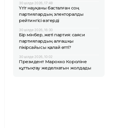
30 шілде 2026, 17:48
Үгіт науқаны басталған соң
партиялардың электоралды
рейтингісі өзгерді
30 шілде 2026, 16:30
Бір мінбер, жеті партия: саяси
партиялардың алғашқы
пікірсайысы қалай өтті?
30 шілде 2026, 10:02
Президент Марокко Короліне
құттықтау жеделхатын жолдады