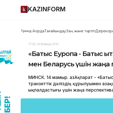
KAZINFORM
Ақорда
Тағайындау
Заң және тәртіп
Дерекқор
Тренд:
17:25, 14 Мамыр 2012
«Батыс Еуропа - Батыс Қыт
мен Беларусь үшін жаңа
МИНСК. 14 мамыр. ҚазАқпарат - «Баты
транзиттік дәліздің құрылуымен Қаза
ықпалдастығы үшін жаңа перспектив