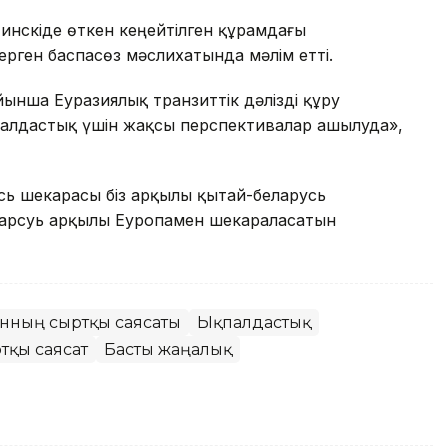
Минскіде өткен кеңейтілген құрамдағы
рген баспасөз мәслихатында мәлім етті.
йынша Еуразиялық транзиттік дәлізді құру
қпалдастық үшін жақсы перспективалар ашылуда»,
сь шекарасы біз арқылы қытай-беларусь
еларсуь арқылы Еуропамен шекараласатын
танның сыртқы саясаты
Ықпалдастық
тқы саясат
Басты жаңалық