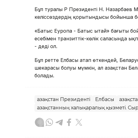
Бұл туралы ҚР Президенті Н. Назарбаев 
келіссөздердің қорытындысы бойынша бе
«Батыс Еуропа - Батыс Қытай» бағыты бо
есебімен транзиттік-көлік саласында ы
- деді ол.
Бұл ретте Елбасы атап өткендей, Белару
шекарасы болуы мүмкін, ал Қазақстан Б
болады.
Қазақстан Президенті
Елбасы
Қазақс
Қазақстанның халықаралық қызметі. Сыр