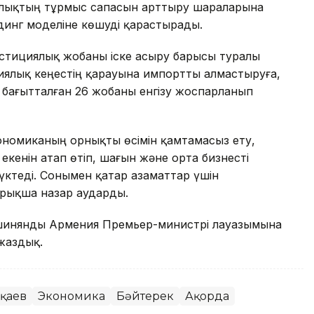
алықтың тұрмыс сапасын арттыру шараларына
динг моделіне көшуді қарастырады.
естициялық жобаны іске асыру барысы туралы
иялық кеңестің қарауына импортты алмастыруға,
бағытталған 26 жобаны енгізу жоспарланып
номиканың орнықты өсімін қамтамасыз ету,
екенін атап өтіп, шағын және орта бизнесті
жүктеді. Сонымен қатар азаматтар үшін
йрықша назар аударды.
Пашинянды Армения Премьер-министрі лауазымына
жаздық.
оқаев
Экономика
Бәйтерек
Ақорда