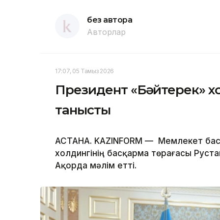
без автора
Авторлар
17:07, 05 Тамыз 2026
Президент «Бәйтерек» х
танысты
АСТАНА. KAZINFORM — Мемлекет бас
холдингінің басқарма төрағасы Руста
Ақорда мәлім етті.