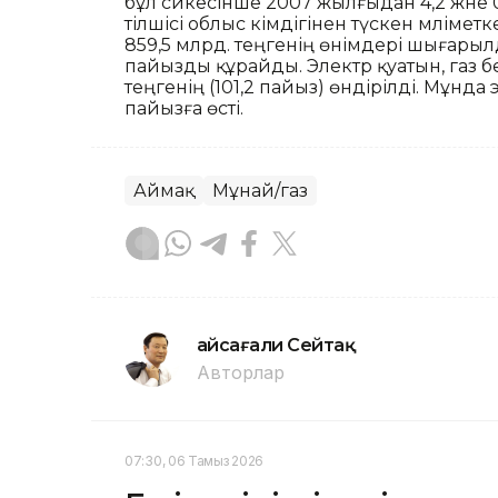
бұл сәйкесінше 2007 жылғыдан 4,2 және
тілшісі облыс әкімдігінен түскен мәліме
859,5 млрд. теңгенің өнімдері шығары
пайызды құрайды. Электр қуатын, газ б
теңгенің (101,2 пайыз) өндірілді. Мұнда 
пайызға өсті.
Аймақ
Мұнай/газ
Ғайсағали Сейтақ
Авторлар
07:30, 06 Тамыз 2026