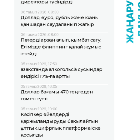
директоры түсіндірді
06 тамыз 2026, 08:30
Доллар, еуро, рубль және юань
қаншадан саудаланып жатыр
06 тамыз 2026, 08:00
Пәтерді арзан алып, қымбат сату:
Елімізде флиппинг қалай жұмыс
істейді
05 тамыз 2026, 17:50
Қазақстанда алкогольсіз сусындар
өндірісі 17%-ға артты
05 тамыз 2026, 16:05
Доллар бағамы 470 теңгеден
төмен түсті
05 тамыз 2026, 10:00
Кәсіпкер әйелдерді
қаржыландыруды бақылайтын
ұлттық цифрлық платформа іске
қосылды