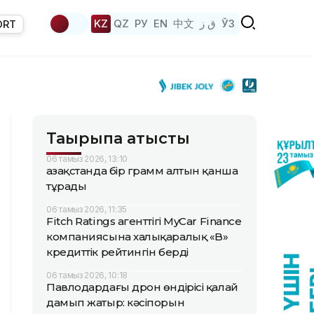
KZ
QZ
РУ
EN
中文
ق ز
ЎЗ
ORT
Тақырыпқа қатысты
06 тамыз 2026, 13:10
Қазақстанда бір грамм алтын қанша
тұрады
06 тамыз 2026, 11:35
Fitch Ratings агенттігі MyCar Finance
компаниясына халықаралық «B»
кредиттік рейтингін берді
06 тамыз 2026, 10:18
Павлодардағы дрон өндірісі қалай
дамып жатыр: кәсіпорын