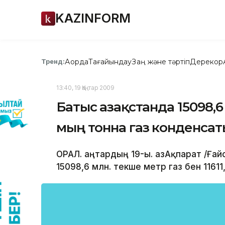
KAZINFORM
Ақорда
Тағайындау
Заң және тәртіп
Дерекқор
Тренд:
13:40, 19 Қаңтар 2009
Батыс Қазақстанда 15098,6 
мың тонна газ конденсат
ОРАЛ. Қаңтардың 19-ы. ҚазАқпарат /Ға
15098,6 млн. текше метр газ бен 11611