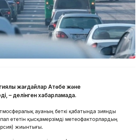
гиялық жағдайлар Ақтөбе және
ді, – делінген хабарламада.
атмосфералық ауаның беткі қабатында зиянды
пал ететін қысқамерзімді метеофакторлардың
ерсия) жиынтығы.