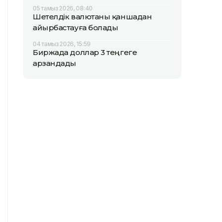
05 тамыз 2026, 08:40
Шетелдік валютаны қаншадан
айырбастауға болады
04 тамыз 2026, 15:59
Биржада доллар 3 теңгеге
арзандады