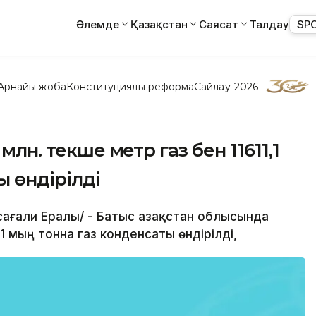
Әлемде
Қазақстан
Саясат
Талдау
SP
Арнайы жоба
Конституциялық реформа
Сайлау-2026
млн. текше метр газ бен 11611,1
ы өндірілді
йсағали Ералы/ - Батыс Қазақстан облысында
,1 мың тонна газ конденсаты өндірілді,