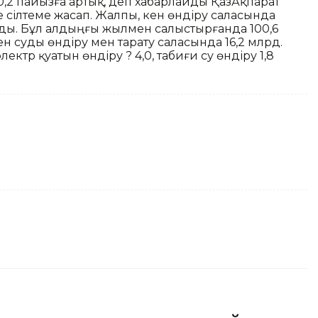
 0,2 пайызға артық, деп хабарлайды ҚазАқпарат
тке сілтеме жасап. Жалпы, кен өндіру саласында
лды. Бұл алдыңғы жылмен салыстырғанда 100,6
ен суды өндіру мен тарату саласында 16,2 млрд.
электр қуатын өндіру ? 4,0, табиғи су өндіру 1,8