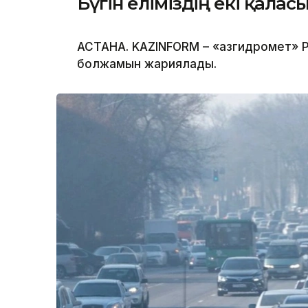
Бүгін еліміздің екі қала
АСТАНА. KAZINFORM – «Қазгидромет» Р
болжамын жариялады.