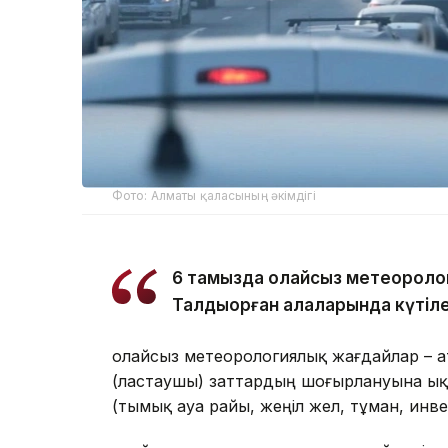
Фото: Алматы қаласының әкімдігі
6 тамызда қолайсыз метеороло
Талдықорған қалаларында күтіле
Қолайсыз метеорологиялық жағдайлар – 
(ластаушы) заттардың шоғырлануына ық
(тымық ауа райы, жеңіл жел, тұман, инв