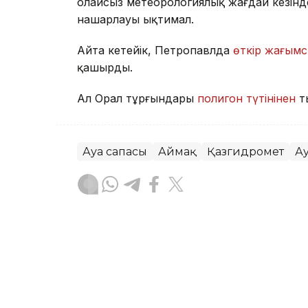
Қолайсыз метеорологиялық жағдай кезін
нашарлауы ықтимал.
Айта кетейік, Петропавлда
өткір жағымс
қашырды.
Ал Орал тұрғындары
полигон түтінінен
т
Ауа сапасы
Аймақ
Қазгидромет
А
Жасұлан Бақытбекұлы
Авторлар