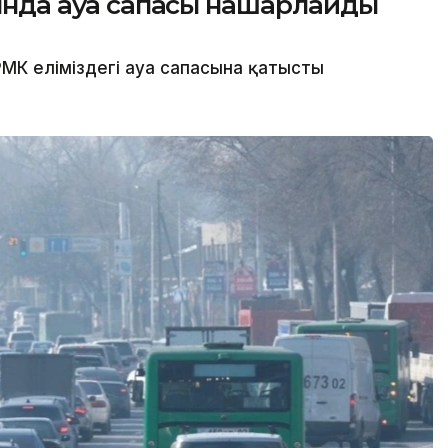
сында ауа сапасы нашарлайды
МК еліміздегі ауа сапасына қатысты