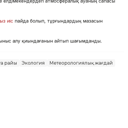
де елдімекендердегі атмосфералық ауаның сапасы
ыз иіс
пайда болып, тұрғындардың мазасын
ыныс алу қиындағанын айтып шағымданды.
уа райы
Экология
Метеорологиялық жағдай