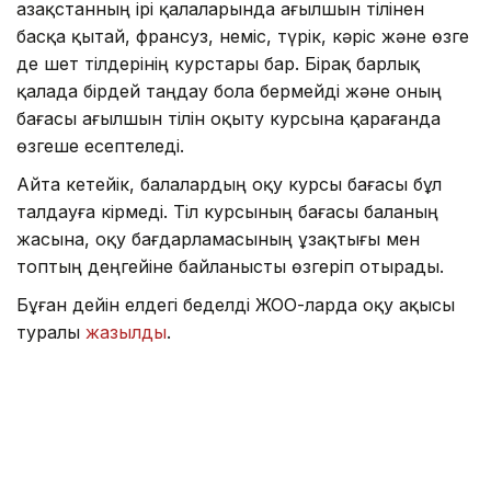
Қазақстанның ірі қалаларында ағылшын тілінен
басқа қытай, франсуз, неміс, түрік, кәріс және өзге
де шет тілдерінің курстары бар. Бірақ барлық
қалада бірдей таңдау бола бермейді және оның
бағасы ағылшын тілін оқыту курсына қарағанда
өзгеше есептеледі.
Айта кетейік, балалардың оқу курсы бағасы бұл
талдауға кірмеді. Тіл курсының бағасы баланың
жасына, оқу бағдарламасының ұзақтығы мен
топтың деңгейіне байланысты өзгеріп отырады.
Бұған дейін елдегі беделді ЖОО-ларда оқу ақысы
туралы
жазылды
.
Тіл
Аймақ
Қаржы
Алтынай Сағындықова
Авторлар