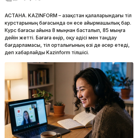
АСТАНА. KAZINFORM – Қазақстан қалаларындағы тіл
курстарының бағасында он есе айырмашылық бар.
Курс бағасы айына 8 мыңнан басталып, 85 мыңға
дейін жетті. Бағаға өңір, оқу әдісі мен таңдау
бағдарламасы, тіл орталығының өзі де әсер етеді,
деп хабарлайды Kazinform тілшісі.