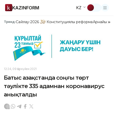
KAZINFORM
KZ
Сайлау-2026
Конституциялық реформа
Арнайы жо
Тренд:
12:24, 09 Қыркүйек 2021
Батыс Қазақстанда соңғы төрт
тәулікте 335 адамнан коронавирус
анықталды