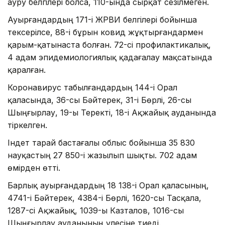
ауру белгілері болса, 110-ында сырқат сезілмеген.
Ауырғандардың 171-і ЖРВИ белгілері бойынша
тексерілсе, 88-і бұрын ковид жұқтырғандармен
қарым-қатынаста болған. 72-сі профилактикалық,
4 адам эпидемиологиялық қадағалау мақсатында
қаралған.
Коронавирус табылғандардың 144-і Орал
қаласында, 36-сы Бәйтерек, 31-і Бөрлі, 26-сы
Шыңғырлау, 19-ы Теректі, 18-і Ақжайық ауданында
тіркелген.
Індет тарай бастағалы облыс бойынша 35 830
науқастың 27 850-і жазылып шықты. 702 адам
өмірден өтті.
Барлық ауырғандардың 18 138-і Орал қаласының,
4741-і Бәйтерек, 4384-і Бөрлі, 1620-сы Тасқала,
1287-сі Ақжайық, 1039-ы Казталов, 1016-сы
Шыңғырлау ауданының үлесіне тиеді.