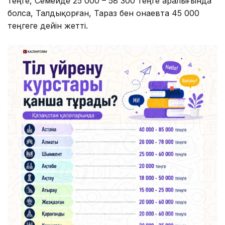
теңге, Семейде 25 000 – 58 300 теңге аралығында
болса, Талдықорған, Тараз бен Қонаевта 45 000
теңгеге дейін жетті.