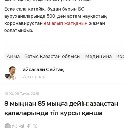
Еске сала кетейік, бұдан бұрын БҚО
ауруханаларында 500-ден астам науқастың
коронавирустан
ем алып жатқанын
жазған
болатынбыз.
Аймақ
Батыс Қазақстан облысы
Медицина
Кор
Ғайсағали Сейтақ
Авторлар
16:00, 09 Тамыз 2026
8 мыңнан 85 мыңға дейін: Қазақстан
қалаларында тіл курсы қанша