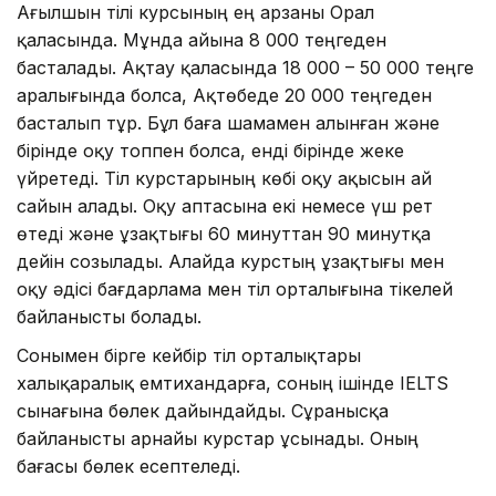
Ағылшын тілі курсының ең арзаны Орал
қаласында. Мұнда айына 8 000 теңгеден
басталады. Ақтау қаласында 18 000 – 50 000 теңге
аралығында болса, Ақтөбеде 20 000 теңгеден
басталып тұр. Бұл баға шамамен алынған және
бірінде оқу топпен болса, енді бірінде жеке
үйретеді. Тіл курстарының көбі оқу ақысын ай
сайын алады. Оқу аптасына екі немесе үш рет
өтеді және ұзақтығы 60 минуттан 90 минутқа
дейін созылады. Алайда курстың ұзақтығы мен
оқу әдісі бағдарлама мен тіл орталығына тікелей
байланысты болады.
Сонымен бірге кейбір тіл орталықтары
халықаралық емтихандарға, соның ішінде IELTS
сынағына бөлек дайындайды. Сұранысқа
байланысты арнайы курстар ұсынады. Оның
бағасы бөлек есептеледі.