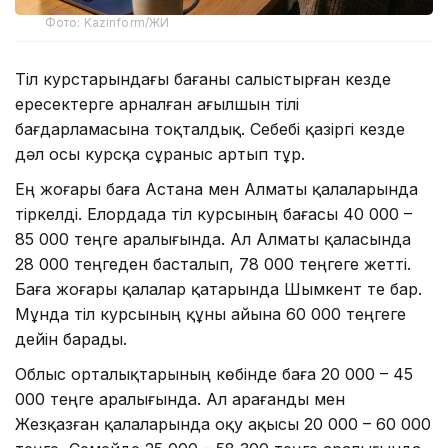
Фото: Kazinform/ЖИ
Тіл курстарындағы бағаны салыстырған кезде
ересектерге арналған ағылшын тілі
бағдарламасына тоқталдық. Себебі қазіргі кезде
дәл осы курсқа сұраныс артып тұр.
Ең жоғары баға Астана мен Алматы қалаларында
тіркелді. Елордада тіл курсының бағасы 40 000 –
85 000 теңге аралығында. Ал Алматы қаласында
28 000 теңгеден басталып, 78 000 теңгеге жетті.
Баға жоғары қалалар қатарында Шымкент те бар.
Мұнда тіл курсының құны айына 60 000 теңгеге
дейін барады.
Облыс орталықтарының көбінде баға 20 000 – 45
000 теңге аралығында. Ал Қарағанды мен
Жезқазған қалаларында оқу ақысы 20 000 – 60 000