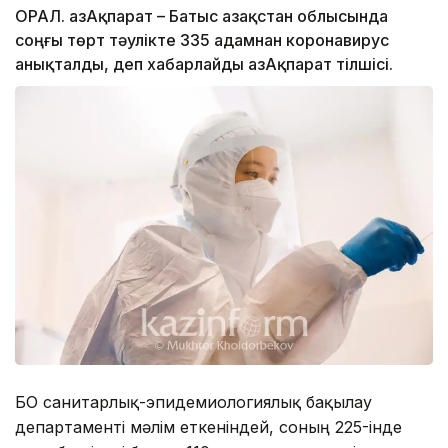
ОРАЛ. ҚазАқпарат – Батыс Қазақстан облысында
соңғы төрт тәулікте 335 адамнан коронавирус
анықталды, деп хабарлайды ҚазАқпарат тілшісі.
БҚО санитарлық-эпидемиологиялық бақылау
департаменті мәлім еткеніндей, соның 225-інде