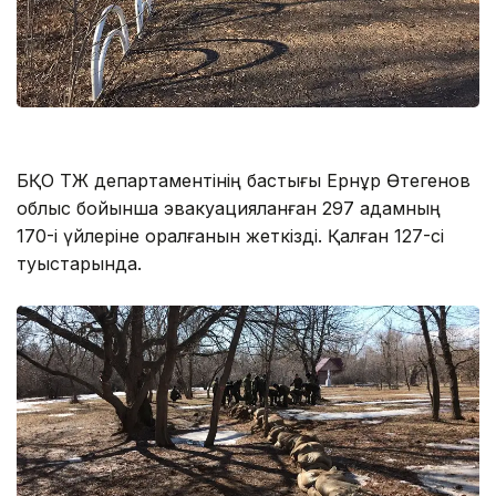
БҚО ТЖ департаментінің бастығы Ернұр Өтегенов
облыс бойынша эвакуацияланған 297 адамның
170-і үйлеріне оралғанын жеткізді. Қалған 127-сі
туыстарында.