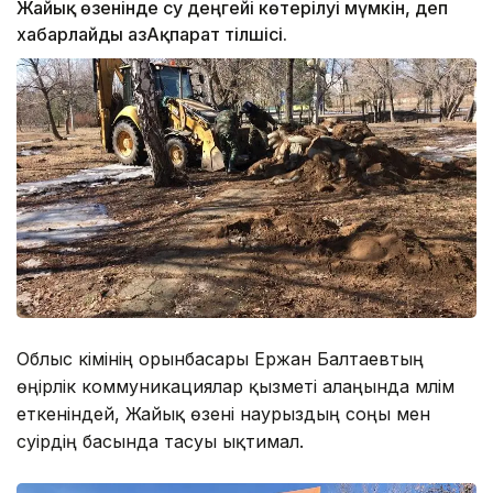
Жайық өзенінде су деңгейі көтерілуі мүмкін, деп
хабарлайды ҚазАқпарат тілшісі.
Облыс әкімінің орынбасары Ержан Балтаевтың
өңірлік коммуникациялар қызметі алаңында мәлім
еткеніндей, Жайық өзені наурыздың соңы мен
сәуірдің басында тасуы ықтимал.