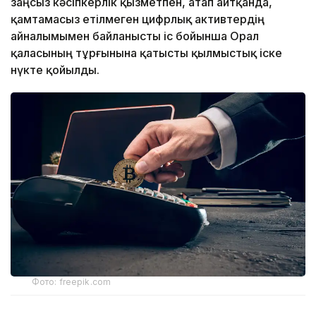
заңсыз кәсіпкерлік қызметпен, атап айтқанда,
қамтамасыз етілмеген цифрлық активтердің
айналымымен байланысты іс бойынша Орал
қаласының тұрғынына қатысты қылмыстық іске
нүкте қойылды.
Фото: freepik.com