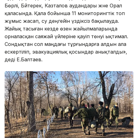
Бөрлі, Бәйтерек, Казталов аудандары және Орал
қаласында. Қала бойынша 11 мониторингтік топ
жұмыс жасап, су деңгейін үздіксіз бақылауда.
Жайық тасыған кезде өзен жайылмаларында
орналасқан саяжай үйлеріне қауіп төнуі ықтимал.
Сондықтан сол маңдағы тұрғындарға алдын ала
ескертіліп, эвакуациялық қосындар анықталды»,
деді Е.Балтаев.