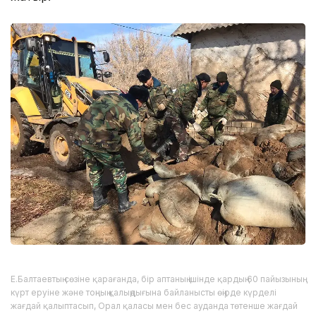
Е.Балтаевтың сөзіне қарағанда, бір аптаның ішінде қардың 60 пайызының
күрт еруіне және тоңның қалыңдығына байланысты өңірде күрделі
жағдай қалыптасып, Орал қаласы мен бес ауданда төтенше жағдай