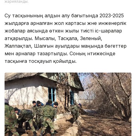
жарияланды.
Су тасқынының алдын алу бағытында 2023-2025
жылдарға арналған жол картасы және инженерлік
жобалар аясында өткен жылы тиісті іс-шаралар
атқарылды. Мысалы, Тасқала, Зеленый,
Жалпақтал, Шалғын ауылдары маңында бөгеттер
мен арналар тазартылды. Соның нәтижесінде
тасқынға тосқауыл қойылды.