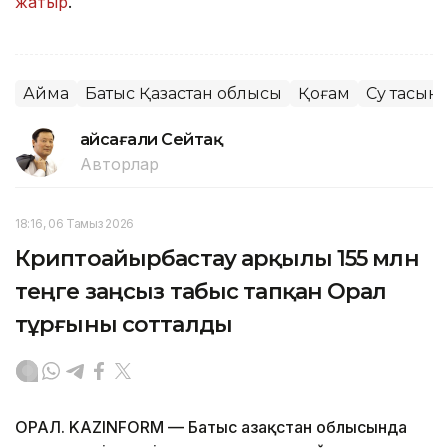
жатыр
.
Аймақ
Батыс Қазақстан облысы
Қоғам
Су тасқын
Ғайсағали Сейтақ
Авторлар
18:16, 06 Тамыз 2026
Криптоайырбастау арқылы 155 млн
теңге заңсыз табыс тапқан Орал
тұрғыны сотталды
ОРАЛ. KAZINFORM — Батыс Қазақстан облысында