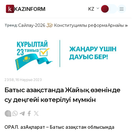
KAZINFORM
KZ
Сайлау-2026
Конституциялық реформа
Арнайы жо
Тренд:
23:58, 16 Наурыз 2023
Батыс Қазақстанда Жайық өзенінде
су деңгейі көтерілуі мүмкін
ОРАЛ. ҚазАқпарат – Батыс Қазақстан облысында