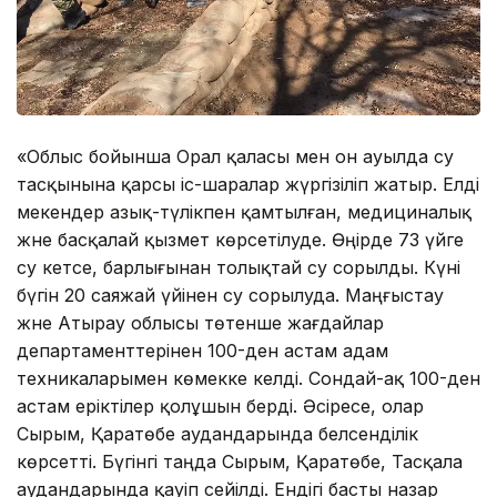
«Облыс бойынша Орал қаласы мен он ауылда су
тасқынына қарсы іс-шаралар жүргізіліп жатыр. Елді
мекендер азық-түлікпен қамтылған, медициналық
және басқалай қызмет көрсетілуде. Өңірде 73 үйге
су кетсе, барлығынан толықтай су сорылды. Күні
бүгін 20 саяжай үйінен су сорылуда. Маңғыстау
және Атырау облысы төтенше жағдайлар
департаменттерінен 100-ден астам адам
техникаларымен көмекке келді. Сондай-ақ 100-ден
астам еріктілер қолұшын берді. Әсіресе, олар
Сырым, Қаратөбе аудандарында белсенділік
көрсетті. Бүгінгі таңда Сырым, Қаратөбе, Тасқала
аудандарында қауіп сейілді. Ендігі басты назар