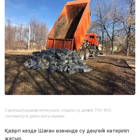
Сарапшылардың есептеуінше, ондағы су деңгейі 700-800
сантиметрге дейін жетуі мүмкін.
Қазіргі кезде Шаған өзенінде су деңгейі көтеріліп
жатыр.