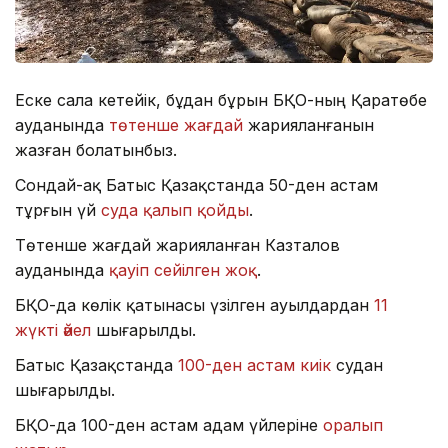
Еске сала кетейік, бұдан бұрын БҚО-ның Қаратөбе
ауданында
төтенше жағдай
жарияланғанын
жазған болатынбыз.
Сондай-ақ Батыс Қазақстанда 50-ден астам
тұрғын үй
суда қалып қойды
.
Төтенше жағдай жарияланған Казталов
ауданында
қауіп сейілген жоқ
.
БҚО-да көлік қатынасы үзілген ауылдардан
11
жүкті әйел
шығарылды.
Батыс Қазақстанда
100-ден астам киік
судан
шығарылды.
БҚО-да 100-ден астам адам үйлеріне
оралып